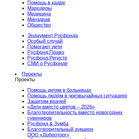
Помощь в кадре
Мародеры
Медицина
Минздрав
Общество
Эндаумент Русфонда
Особый случай
Помогают дети
Русфонд.Право
Русфонд.Регистр
СМИ о Русфонде
Проекты
Проекты
Помощь детям в больницах
Помощь людям в чрезвычайных ситуациях
Защитим врачей
«Дети вместо цветов – 2026»
Благотворительность вместо новогодних
сувениров
Русфонд & Зумба
Благотворительный аукцион
ООО «Доброторг»