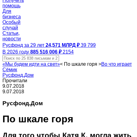
Получить
помощь
Для
бизнеса
Особый
случай
Статьи,
новости
Русфонд за 29 лет
24,571 МЛРД ₽
39 799
В 2026 году
885 516 006 ₽
2154
«Мы будем идти на свет»
<
По шкале горя
>
Во что играет
Сёмик
Русфонд.Дом
Прочитали
9.07.2018
9.07.2018
Русфонд.Дом
По шкале горя
Для того чтобы Катя К. могла жить