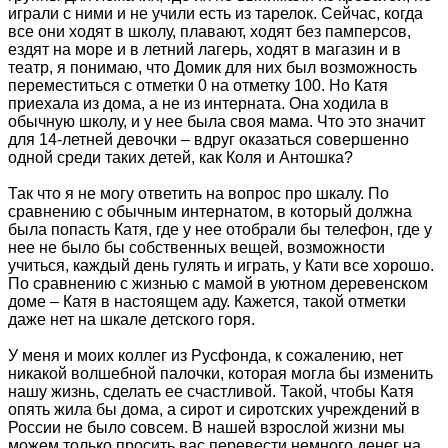
играли с ними и не учили есть из тарелок. Сейчас, когда
все они ходят в школу, плавают, ходят без памперсов,
ездят на море и в летний лагерь, ходят в магазин и в
театр, я понимаю, что Домик для них был возможность
переместиться с отметки 0 на отметку 100. Но Катя
приехала из дома, а не из интерната. Она ходила в
обычную школу, и у нее была своя мама. Что это значит
для 14-летней девочки – вдруг оказаться совершенно
одной среди таких детей, как Коля и Антошка?
Так что я не могу ответить на вопрос про шкалу. По
сравнению с обычным интернатом, в который должна
была попасть Катя, где у нее отобрали бы телефон, где у
нее не было бы собственных вещей, возможности
учиться, каждый день гулять и играть, у Кати все хорошо.
По сравнению с жизнью с мамой в уютном деревенском
доме – Катя в настоящем аду. Кажется, такой отметки
даже нет на шкале детского горя.
У меня и моих коллег из Русфонда, к сожалению, нет
никакой волшебной палочки, которая могла бы изменить
нашу жизнь, сделать ее счастливой. Такой, чтобы Катя
опять жила бы дома, а сирот и сиротских учреждений в
России не было совсем. В нашей взрослой жизни мы
можем только просить вас перевести немного денег на