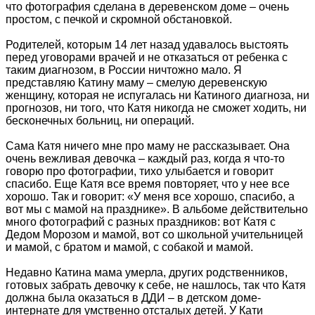
что фотография сделана в деревенском доме – очень
простом, с печкой и скромной обстановкой.
Родителей, которым 14 лет назад удавалось выстоять
перед уговорами врачей и не отказаться от ребенка с
таким диагнозом, в России ничтожно мало. Я
представляю Катину маму – смелую деревенскую
женщину, которая не испугалась ни Катиного диагноза, ни
прогнозов, ни того, что Катя никогда не сможет ходить, ни
бесконечных больниц, ни операций.
Сама Катя ничего мне про маму не рассказывает. Она
очень вежливая девочка – каждый раз, когда я что-то
говорю про фотографии, тихо улыбается и говорит
спасибо. Еще Катя все время повторяет, что у нее все
хорошо. Так и говорит: «У меня все хорошо, спасибо, а
вот мы с мамой на празднике». В альбоме действительно
много фотографий с разных праздников: вот Катя с
Дедом Морозом и мамой, вот со школьной учительницей
и мамой, с братом и мамой, с собакой и мамой.
Недавно Катина мама умерла, других родственников,
готовых забрать девочку к себе, не нашлось, так что Катя
должна была оказаться в ДДИ – в детском доме-
интернате для умственно отсталых детей. У Кати