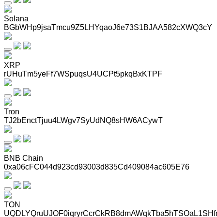
Solana
BGbWHp9jsaTmcu9Z5LHYqaoJ6e73S1BJAA582cXWQ3cY
XRP
rUHuTm5yeFf7WSpuqsU4UCPt5pkqBxKTPF
Tron
TJ2bEnctTjuu4LWgv7SyUdNQ8sHW6ACywT
BNB Chain
0xa06cFC044d923cd93003d835Cd409084ac605E76
TON
UQDLYQruUJOF0iqryrCcrCkRB8dmAWqkTba5hTSOaL1SHf