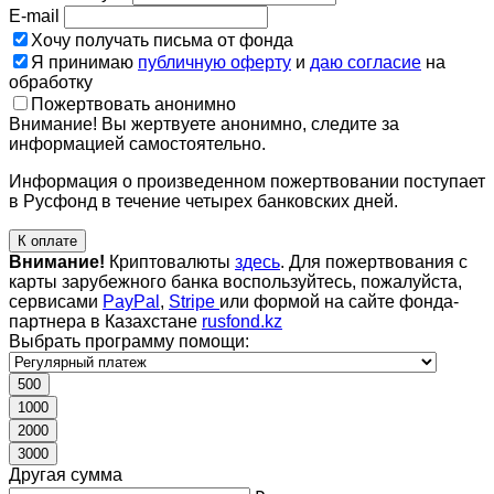
E-mail
Хочу получать письма от фонда
Я принимаю
публичную оферту
и
даю согласие
на
обработку
Пожертвовать анонимно
Внимание! Вы жертвуете анонимно, следите за
информацией самостоятельно.
Информация о произведенном пожертвовании поступает
в Русфонд в течение четырех банковских дней.
К оплате
Внимание!
Криптовалюты
здесь
. Для пожертвования с
карты зарубежного банка воспользуйтесь, пожалуйста,
сервисами
PayPal
,
Stripe
или формой на сайте фонда-
партнера в Казахстане
rusfond.kz
Выбрать программу помощи:
500
1000
2000
3000
Другая сумма