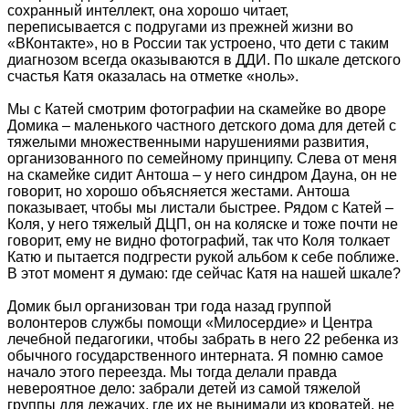
сохранный интеллект, она хорошо читает,
переписывается с подругами из прежней жизни во
«ВКонтакте», но в России так устроено, что дети с таким
диагнозом всегда оказываются в ДДИ. По шкале детского
счастья Катя оказалась на отметке «ноль».
Мы с Катей смотрим фотографии на скамейке во дворе
Домика – маленького частного детского дома для детей с
тяжелыми множественными нарушениями развития,
организованного по семейному принципу. Слева от меня
на скамейке сидит Антоша – у него синдром Дауна, он не
говорит, но хорошо объясняется жестами. Антоша
показывает, чтобы мы листали быстрее. Рядом с Катей –
Коля, у него тяжелый ДЦП, он на коляске и тоже почти не
говорит, ему не видно фотографий, так что Коля толкает
Катю и пытается подгрести рукой альбом к себе поближе.
В этот момент я думаю: где сейчас Катя на нашей шкале?
Домик был организован три года назад группой
волонтеров службы помощи «Милосердие» и Центра
лечебной педагогики, чтобы забрать в него 22 ребенка из
обычного государственного интерната. Я помню самое
начало этого переезда. Мы тогда делали правда
невероятное дело: забрали детей из самой тяжелой
группы для лежачих, где их не вынимали из кроватей, не