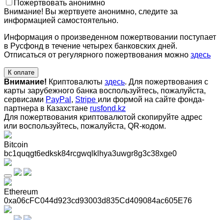
Пожертвовать анонимно
Внимание! Вы жертвуете анонимно, следите за
информацией самостоятельно.
Информация о произведенном пожертвовании поступает
в Русфонд в течение четырех банковских дней.
Отписаться от регулярного пожертвования можно
здесь
К оплате
Внимание!
Криптовалюты
здесь
. Для пожертвования с
карты зарубежного банка воспользуйтесь, пожалуйста,
сервисами
PayPal
,
Stripe
или формой на сайте фонда-
партнера в Казахстане
rusfond.kz
Для пожертвования криптовалютой скопируйте адрес
или воспользуйтесь, пожалуйста, QR-кодом
.
Bitcoin
bc1quqgt6edksk84rcgwqlklhya3uwgr8g3c38xge0
Ethereum
0xa06cFC044d923cd93003d835Cd409084ac605E76