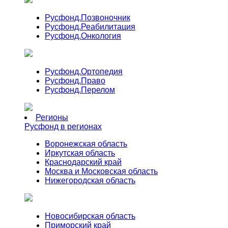
Русфонд.
Позвоночник
Русфонд.
Реабилитация
Русфонд.
Онкология
Русфонд.
Ортопедия
Русфонд.
Право
Русфонд.
Перелом
Регионы
Русфонд в регионах
Воронежская область
Иркутская область
Краснодарский край
Москва и Московская область
Нижегородская область
Новосибирская область
Приморский край