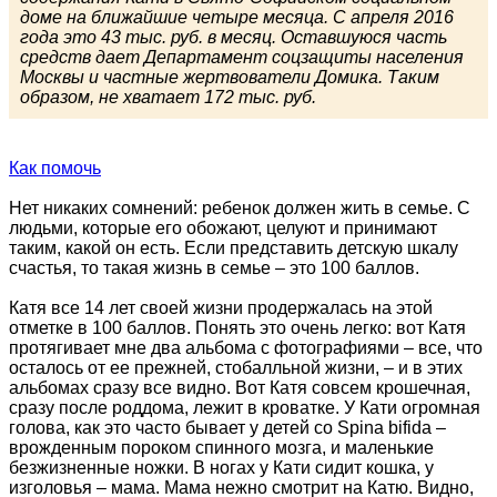
доме на ближайшие четыре месяца. С апреля 2016
года это 43 тыс. руб. в месяц. Оставшуюся часть
средств дает Департамент соцзащиты населения
Москвы и частные жертвователи Домика. Таким
образом, не хватает 172 тыс. руб.
Как помочь
Нет никаких сомнений: ребенок должен жить в семье. С
людьми, которые его обожают, целуют и принимают
таким, какой он есть. Если представить детскую шкалу
счастья, то такая жизнь в семье – это 100 баллов.
Катя все 14 лет своей жизни продержалась на этой
отметке в 100 баллов. Понять это очень легко: вот Катя
протягивает мне два альбома с фотографиями – все, что
осталось от ее прежней, стобалльной жизни, – и в этих
альбомах сразу все видно. Вот Катя совсем крошечная,
сразу после роддома, лежит в кроватке. У Кати огромная
голова, как это часто бывает у детей со Spina bifida –
врожденным пороком спинного мозга, и маленькие
безжизненные ножки. В ногах у Кати сидит кошка, у
изголовья – мама. Мама нежно смотрит на Катю. Видно,