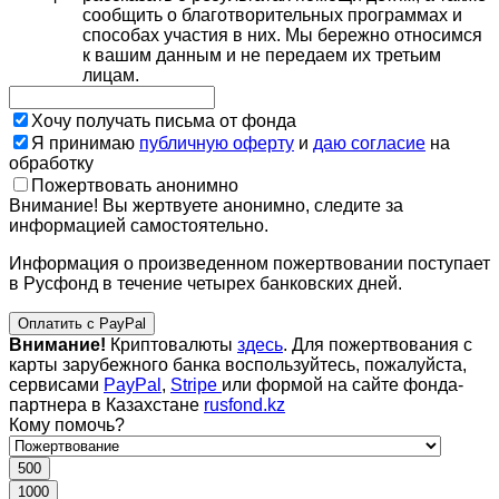
сообщить о благотворительных программах и
способах участия в них. Мы бережно относимся
к вашим данным и не передаем их третьим
лицам.
Хочу получать письма от фонда
Я принимаю
публичную оферту
и
даю согласие
на
обработку
Пожертвовать анонимно
Внимание! Вы жертвуете анонимно, следите за
информацией самостоятельно.
Информация о произведенном пожертвовании поступает
в Русфонд в течение четырех банковских дней.
Оплатить с PayPal
Внимание!
Криптовалюты
здесь
. Для пожертвования с
карты зарубежного банка воспользуйтесь, пожалуйста,
сервисами
PayPal
,
Stripe
или формой на сайте фонда-
партнера в Казахстане
rusfond.kz
Кому помочь?
500
1000