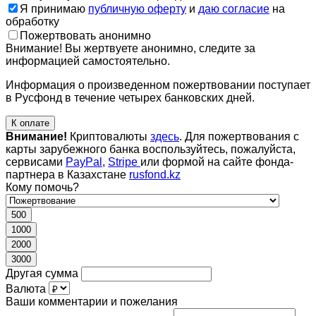
Я принимаю
публичную оферту
и
даю согласие
на
обработку
Пожертвовать анонимно
Внимание! Вы жертвуете анонимно, следите за
информацией самостоятельно.
Информация о произведенном пожертвовании поступает
в Русфонд в течение четырех банковских дней.
К оплате
Внимание!
Криптовалюты
здесь
. Для пожертвования с
карты зарубежного банка воспользуйтесь, пожалуйста,
сервисами
PayPal
,
Stripe
или формой на сайте фонда-
партнера в Казахстане
rusfond.kz
Кому помочь?
500
1000
2000
3000
Другая сумма
Валюта
Ваши комментарии и пожелания