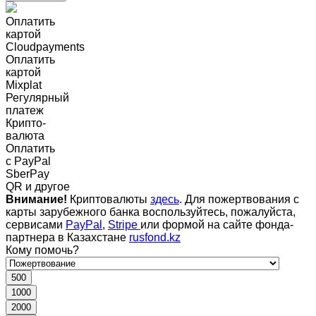
Оплатить
картой
Cloudpayments
Оплатить
картой
Mixplat
Регулярный
платеж
Крипто-
валюта
Оплатить
c PayPal
SberPay
QR и другое
Внимание!
Криптовалюты
здесь
. Для пожертвования с
карты зарубежного банка воспользуйтесь, пожалуйста,
сервисами
PayPal
,
Stripe
или формой на сайте фонда-
партнера в Казахстане
rusfond.kz
Кому помочь?
500
1000
2000