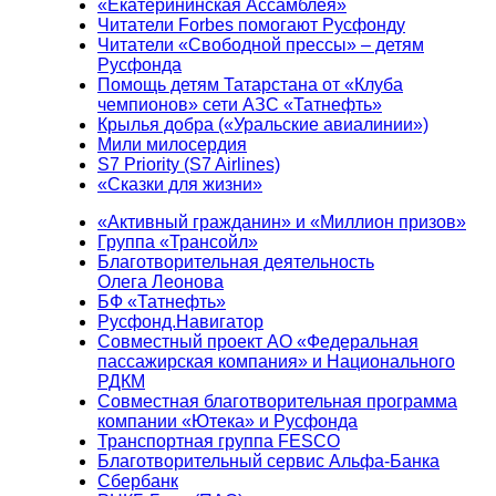
«Екатерининская Ассамблея»
Читатели Forbes помогают Русфонду
Читатели «Свободной прессы» – детям
Русфонда
Помощь детям Татарстана от «Клуба
чемпионов» сети АЗС «Татнефть»
Крылья добра («Уральские авиалинии»)
Мили милосердия
S7 Priority (S7 Airlines)
«Сказки для жизни»
«Активный гражданин» и «Миллион призов»
Группа «Трансойл»
Благотворительная деятельность
Олега Леонова
БФ «Татнефть»
Русфонд.Навигатор
Совместный проект АО «Федеральная
пассажирская компания» и Национального
РДКМ
Совместная благотворительная программа
компании «Ютека» и Русфонда
Транспортная группа FESCO
Благотворительный сервис Альфа-Банка
Сбербанк