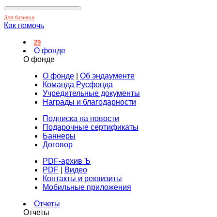
Для бизнеса
Как помочь
29
О фонде
О фонде
О фонде
|
Об эндаументе
Команда Русфонда
Учредительные документы
Награды и благодарности
Подписка на новости
Подарочные сертификаты
Баннеры
Договор
PDF-архив Ъ
PDF
|
Видео
Контакты и реквизиты
Мобильные приложения
Отчеты
Отчеты