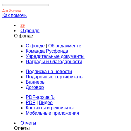
Для бизнеса
Как помочь
29
О фонде
О фонде
О фонде
|
Об эндаументе
Команда Русфонда
Учредительные документы
Награды и благодарности
Подписка на новости
Подарочные сертификаты
Баннеры
Договор
PDF-архив Ъ
PDF
|
Видео
Контакты и реквизиты
Мобильные приложения
Отчеты
Отчеты