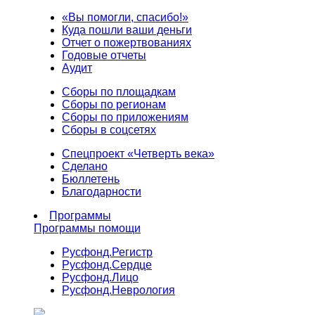
«Вы помогли, спасибо!»
Куда пошли ваши деньги
Отчет о пожертвованиях
Годовые отчеты
Аудит
Сборы по площадкам
Сборы по регионам
Сборы по приложениям
Сборы в соцсетях
Спецпроект «Четверть века»
Сделано
Бюллетень
Благодарности
Программы
Программы помощи
Русфонд.
Регистр
Русфонд.
Сердце
Русфонд.
Лицо
Русфонд.
Неврология