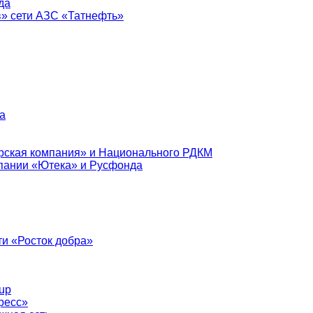
да
в» сети АЗС «Татнефть»
а
рская компания» и Национального РДКМ
пании «Ютека» и Русфонда
и «Росток добра»
up
ресс»