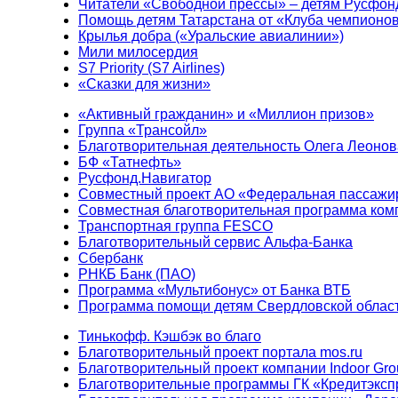
Читатели «Свободной прессы» – детям Русфон
Помощь детям Татарстана от «Клуба чемпионо
Крылья добра («Уральские авиалинии»)
Мили милосердия
S7 Priority (S7 Airlines)
«Сказки для жизни»
«Активный гражданин» и «Миллион призов»
Группа «Трансойл»
Благотворительная деятельность Олега Леонов
БФ «Татнефть»
Русфонд.Навигатор
Совместный проект АО «Федеральная пассажи
Совместная благотворительная программа ком
Транспортная группа FESCO
Благотворительный сервис Альфа-Банка
Сбербанк
РНКБ Банк (ПАО)
Программа «Мультибонус» от Банка ВТБ
Программа помощи детям Свердловской област
Тинькофф. Кэшбэк во благо
Благотворительный проект портала mos.ru
Благотворительный проект компании Indoor Gro
Благотворительные программы ГК «Кредитэксп