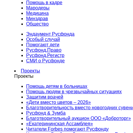
Помощь в кадре
Мародеры
Медицина
Минздрав
Общество
Эндаумент Русфонда
Особый случай
Помогают дети
Русфонд.Право
Русфонд.Регистр
СМИ о Русфонде
Проекты
Проекты
Помощь детям в больницах
Помощь людям в чрезвычайных ситуациях
Защитим врачей
«Дети вместо цветов – 2026»
Благотворительность вместо новогодних сувен
Русфонд & Зумба
Благотворительный аукцион ООО «Доброторг»
«Екатерининская Ассамблея»
Читатели Forbes помогают Русфонду