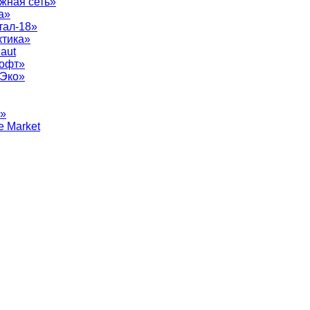
жная сеть»
а»
тал-18»
ктика»
aut
софт»
рЭко»
т»
e Market