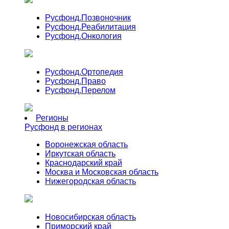
Русфонд.
Позвоночник
Русфонд.
Реабилитация
Русфонд.
Онкология
Русфонд.
Ортопедия
Русфонд.
Право
Русфонд.
Перелом
Регионы
Русфонд в регионах
Воронежская область
Иркутская область
Краснодарский край
Москва и Московская область
Нижегородская область
Новосибирская область
Приморский край