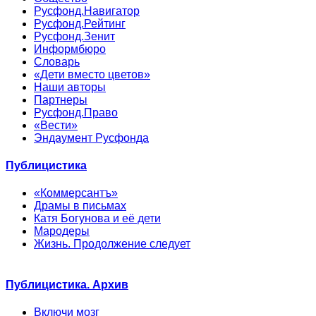
Русфонд.Навигатор
Русфонд.Рейтинг
Русфонд.Зенит
Информбюро
Словарь
«Дети вместо цветов»
Наши авторы
Партнеры
Русфонд.Право
«Вести»
Эндаумент Русфонда
Публицистика
«Коммерсантъ»
Драмы в письмах
Катя Богунова и её дети
Мародеры
Жизнь. Продолжение следует
Публицистика. Архив
Включи мозг