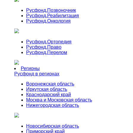
Русфонд.
Позвоночник
Русфонд.
Реабилитация
Русфонд.
Онкология
Русфонд.
Ортопедия
Русфонд.
Право
Русфонд.
Перелом
Регионы
Русфонд в регионах
Воронежская область
Иркутская область
Краснодарский край
Москва и Московская область
Нижегородская область
Новосибирская область
Приморский край