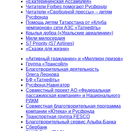
«Екатерининская Ассамблея»
Читатели Forbes помогают Русфонду
Читатели «Свободной прессы» – детям
Русфонда
Помощь детям Татарстана от «Клуба
чемпионов» сети АЗС «Татнефть»
Крылья добра («Уральские авиалинии»)
Мили милосердия
S7 Priority (S7 Airlines)
«Сказки для жизни»
«Активный гражданин» и «Миллион призов»
Группа «Трансойл»
Благотворительная деятельность
Олега Леонова
БФ «Татнефть»
Русфонд.Навигатор
Совместный проект АО «Федеральная
пассажирская компания» и Национального
РДКМ
Совместная благотворительная программа
компании «Ютека» и Русфонда
Транспортная группа FESCO
Благотворительный сервис Альфа-Банка
Сбербанк