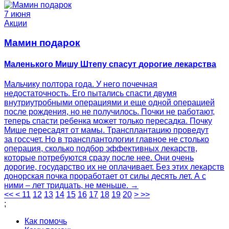
7 июня
Акции
Мамин подарок
Маленького Мишу Штепу спасут дорогие лекарства
Мальчику полтора года. У него почечная
недостаточность. Его пытались спасти двумя
внутриутробными операциями и еще одной операцией
после рождения, но не получилось. Почки не работают,
теперь спасти ребенка может только пересадка. Почку
Мише пересадят от мамы. Трансплантацию проведут
за госсчет. Но в трансплантологии главное не столько
операция, сколько подбор эффективных лекарств,
которые потребуются сразу после нее. Они очень
дорогие, государство их не оплачивает. Без этих лекарств
донорская почка проработает от силы десять лет. А с
ними – лет тридцать, не меньше. →
<<
<
11
12
13
14
15
16
17
18
19
20
>
>>
;
Как помочь