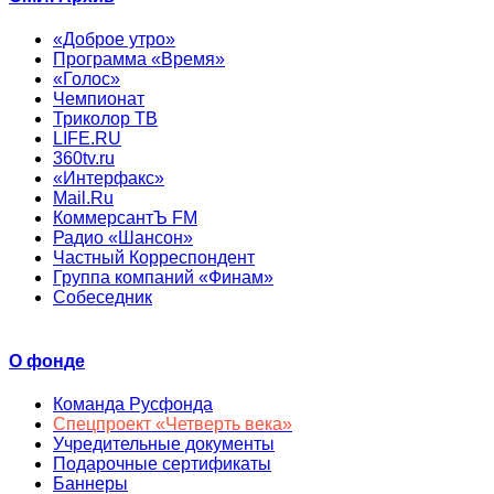
«Доброе утро»
Программа «Время»
«Голос»
Чемпионат
Триколор ТВ
LIFE.RU
360tv.ru
«Интерфакс»
Mail.Ru
КоммерсантЪ FM
Радио «Шансон»
Частный Корреспондент
Группа компаний «Финам»
Собеседник
О фонде
Команда Русфонда
Спецпроект «Четверть века»
Учредительные документы
Подарочные сертификаты
Баннеры