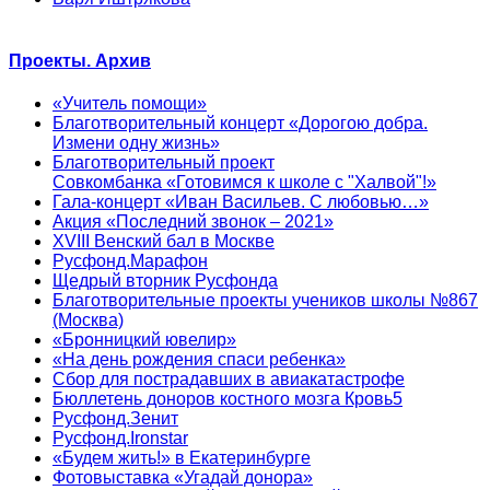
Проекты. Архив
«Учитель помощи»
Благотворительный концерт «Дорогою добра.
Измени одну жизнь»
Благотворительный проект
Совкомбанка «Готовимся к школе с "Халвой"!»
Гала-концерт «Иван Васильев. С любовью…»
Акция «Последний звонок – 2021»
XVIII Венский бал в Москве
Русфонд.Марафон
Щедрый вторник Русфонда
Благотворительные проекты учеников школы №867
(Москва)
«Бронницкий ювелир»
«На день рождения спаси ребенка»
Сбор для пострадавших в авиакатастрофе
Бюллетень доноров костного мозга Кровь5
Русфонд.Зенит
Русфонд.Ironstar
«Будем жить!» в Екатеринбурге
Фотовыставка «Угадай донора»