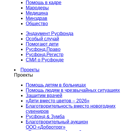
Помощь в кадре
Мародеры
Медицина
Минздрав
Общество
Эндаумент Русфонда
Особый случай
Помогают дети
Русфонд.Право
Русфонд.Регистр
СМИ о Русфонде
Проекты
Проекты
Помощь детям в больницах
Помощь людям в чрезвычайных ситуациях
Защитим врачей
«Дети вместо цветов – 2026»
Благотворительность вместо новогодних
сувениров
Русфонд & Зумба
Благотворительный аукцион
ООО «Доброторг»