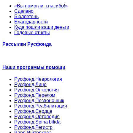
«Вы помогли, спасибо!»
Сделано
Бюллетень
Благодарности
Куда пошли ваши деньги
Годовые отчеты
Рассылки Русфонда
Наши программы помощи
Русфонд.Неврология
Русфонд.Лицо
Русфонд.Онкология
Русфонд.Перелом
Русфонд.Позвоночник
Русфонд.Реабилитация
Русфонд.Сердце
Русфонд.Ортопедия
Русфонд.Spina bifida
Русфонд.Регистр
Варя Иштрякова