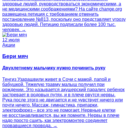
здоровье людей, руководствоваться экономическими, а
не медицинскими соображениями? На сайте change.org
размещена петиция с требованием отменить
постановление №813, поскольку оно представляет угрозу
здоровью людей. Петицию подписали более 100 тыс.
человек. →
12 июля
Акции
Бери мяч
Двухлетнему мальчику нужно починить руку
Тенгиз Узарашвили живет в Сочи с мамой, папой и
бабушкой. Тяжелую травму малыш получил при
рождении. Это называется акушерский паралич: ребенок
застревает в родовых путях, и в плече рвутся нервы.
Рука после этого не двигается и не чувствует ничего или
почти ничего. Массаж, гимнастика, припарки,
электрофорез – все это не помогает. Нервные клетки
не восстанавливаются, вы же помните. Нервы в плече
надо просто сшить, как электромонтер соединяет
порвавшиеся провода. →