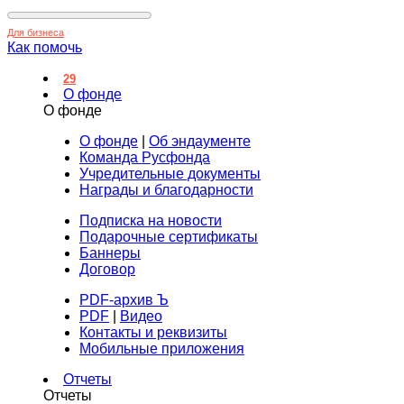
Для бизнеса
Как помочь
29
О фонде
О фонде
О фонде
|
Об эндаументе
Команда Русфонда
Учредительные документы
Награды и благодарности
Подписка на новости
Подарочные сертификаты
Баннеры
Договор
PDF-архив Ъ
PDF
|
Видео
Контакты и реквизиты
Мобильные приложения
Отчеты
Отчеты