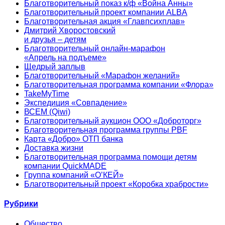
Благотворительный показ к/ф «Война Анны»
Благотворительный проект компании ALBA
Благотворительная акция «Главпсихплав»
Дмитрий Хворостовский
и друзья – детям
Благотворительный онлайн‑марафон
«Апрель на подъеме»
Щедрый заплыв
Благотворительный «Марафон желаний»
Благотворительная программа компании «Флора»
TakeMyTime
Экспедиция «Совпадение»
ВСЕМ (Qiwi)
Благотворительный аукцион ООО «Доброторг»
Благотворительная программа группы PBF
Карта «Добро» ОТП банка
Доставка жизни
Благотворительная программа помощи детям
компании QuickMADE
Группа компаний «О’КЕЙ»
Благотворительный проект «Коробка храбрости»
Рубрики
Общество