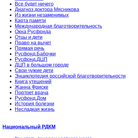
Все будет ничего
Диагноз доктора Мясникова
Из жизни незаменимых
Карта памяти
Международная благотворительность
Окна Русфонда
Отцы и дети
Право на вычет
Прямая речь
Русфонд.Бабочки
Русфонд.ДЦП
ДЦП в большом городе
Свои чужие дети
Энциклопедия российской благотворительности
Книга утешений
Жанна Фриске
Портрет врача
Русфонд.Дом
История болезни
Несладкая жизнь
Национальный РДКМ