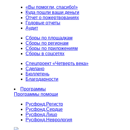
«Вы помогли, спасибо!»
Куда пошли ваши деньги
Отчет о пожертвованиях
Годовые отчеты
Аудит
Сборы по площадкам
Сборы по регионам
Сборы по приложениям
Сборы в соцсетях
Спецпроект «Четверть века»
Сделано
Бюллетень
Благодарности
Программы
Программы помощи
Русфонд.
Регистр
Русфонд.
Сердце
Русфонд.
Лицо
Русфонд.
Неврология