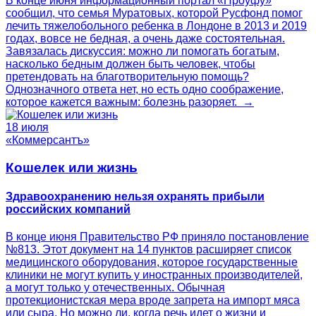
В конце июня информационный портал «Проуфу»
сообщил, что семья Муратовых, которой Русфонд помог
лечить тяжелобольного ребенка в Лондоне в 2013 и 2019
годах, вовсе не бедная, а очень даже состоятельная.
Завязалась дискуссия: можно ли помогать богатым,
насколько бедным должен быть человек, чтобы
претендовать на благотворительную помощь?
Однозначного ответа нет, но есть одно соображение,
которое кажется важным: болезнь разоряет. →
18 июля
«Коммерсантъ»
Кошелек или жизнь
Здравоохранению нельзя охранять прибыли
российских компаний
В конце июня Правительство РФ приняло постановление
№813. Этот документ на 14 пунктов расширяет список
медицинского оборудования, которое государственные
клиники не могут купить у иностранных производителей,
а могут только у отечественных. Обычная
протекционистская мера вроде запрета на импорт мяса
или сыра. Но можно ли, когда речь идет о жизни и