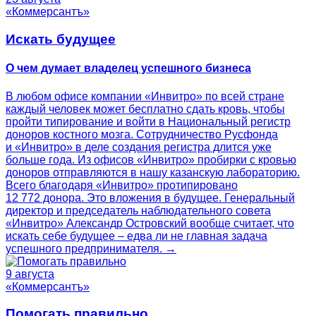
«Коммерсантъ»
Искать будущее
О чем думает владелец успешного бизнеса
В любом офисе компании «Инвитро» по всей стране
каждый человек может бесплатно сдать кровь, чтобы
пройти типирование и войти в Национальный регистр
доноров костного мозга. Сотрудничество Русфонда
и «Инвитро» в деле создания регистра длится уже
больше года. Из офисов «Инвитро» пробирки с кровью
доноров отправляются в нашу казанскую лабораторию.
Всего благодаря «Инвитро» протипировано
12 772 донора. Это вложения в будущее. Генеральный
директор и председатель наблюдательного совета
«Инвитро» Александр Островский вообще считает, что
искать себе будущее – едва ли не главная задача
успешного предпринимателя. →
9 августа
«Коммерсантъ»
Помогать правильно