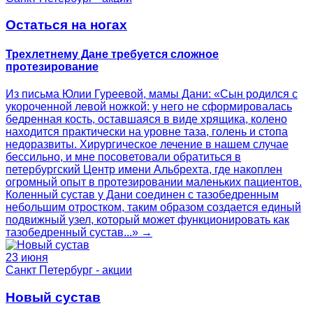
Остаться на ногах
Трехлетнему Дане требуется сложное
протезирование
Из письма Юлии Гуреевой, мамы Дани: «Сын родился с
укороченной левой ножкой: у него не сформировалась
бедренная кость, оставшаяся в виде хрящика, колено
находится практически на уровне таза, голень и стопа
недоразвиты. Хирургическое лечение в нашем случае
бессильно, и мне посоветовали обратиться в
петербургский Центр имени Альбрехта, где накоплен
огромный опыт в протезировании маленьких пациентов.
Коленный сустав у Дани соединен с тазобедренным
небольшим отростком, таким образом создается единый
подвижный узел, который может функционировать как
тазобедренный сустав...» →
23 июня
Санкт Петербург - акции
Новый сустав