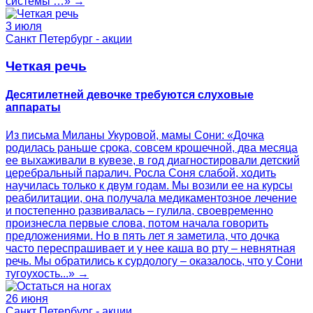
системы …» →
3 июля
Санкт Петербург - акции
Четкая речь
Десятилетней девочке требуются слуховые
аппараты
Из письма Миланы Укуровой, мамы Сони: «Дочка
родилась раньше срока, совсем крошечной, два месяца
ее выхаживали в кувезе, в год диагностировали детский
церебральный паралич. Росла Соня слабой, ходить
научилась только к двум годам. Мы возили ее на курсы
реабилитации, она получала медикаментозное лечение
и постепенно развивалась – гулила, своевременно
произнесла первые слова, потом начала говорить
предложениями. Но в пять лет я заметила, что дочка
часто переспрашивает и у нее каша во рту – невнятная
речь. Мы обратились к сурдологу – оказалось, что у Сони
тугоухость...» →
26 июня
Санкт Петербург - акции