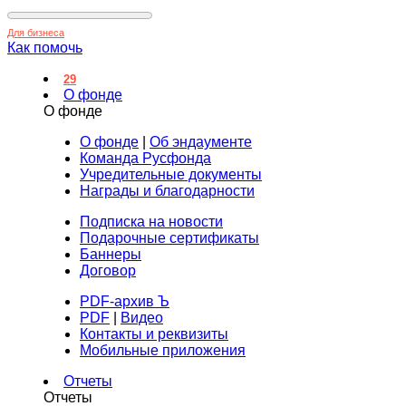
Для бизнеса
Как помочь
29
О фонде
О фонде
О фонде
|
Об эндаументе
Команда Русфонда
Учредительные документы
Награды и благодарности
Подписка на новости
Подарочные сертификаты
Баннеры
Договор
PDF-архив Ъ
PDF
|
Видео
Контакты и реквизиты
Мобильные приложения
Отчеты
Отчеты