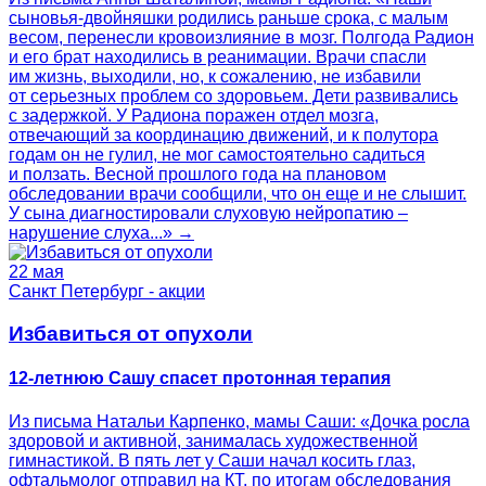
сыновья-двойняшки родились раньше срока, с малым
весом, перенесли кровоизлияние в мозг. Полгода Радион
и его брат находились в реанимации. Врачи спасли
им жизнь, выходили, но, к сожалению, не избавили
от серьезных проблем со здоровьем. Дети развивались
с задержкой. У Радиона поражен отдел мозга,
отвечающий за координацию движений, и к полутора
годам он не гулил, не мог самостоятельно садиться
и ползать. Весной прошлого года на плановом
обследовании врачи сообщили, что он еще и не слышит.
У сына диагностировали слуховую нейропатию –
нарушение слуха...» →
22 мая
Санкт Петербург - акции
Избавиться от опухоли
12-летнюю Сашу спасет протонная терапия
Из письма Натальи Карпенко, мамы Саши: «Дочка росла
здоровой и активной, занималась художественной
гимнастикой. В пять лет у Саши начал косить глаз,
офтальмолог отправил на КТ, по итогам обследования