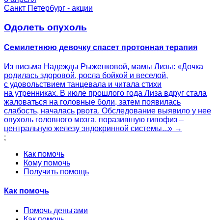
Санкт Петербург - акции
Одолеть опухоль
Семилетнюю девочку спасет протонная терапия
Из письма Надежды Рыженковой, мамы Лизы: «Дочка
родилась здоровой, росла бойкой и веселой,
с удовольствием танцевала и читала стихи
на утренниках. В июле прошлого года Лиза вдруг стала
жаловаться на головные боли, затем появилась
слабость, началась рвота. Обследование выявило у нее
опухоль головного мозга, поразившую гипофиз –
центральную железу эндокринной системы...» →
;
Как помочь
Кому помочь
Получить помощь
Как помочь
Помочь деньгами
Как помочь