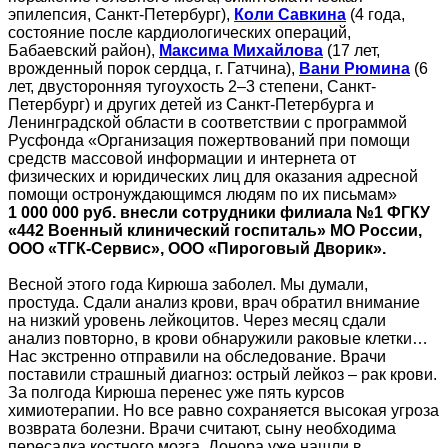
эпилепсия, Санкт-Петербург),
Коли Савкина
(4 года,
состояние после кардиологических операций,
Бабаевский район),
Максима Михайлова
(17 лет,
врожденный порок сердца, г. Гатчина),
Вани Рюмина
(6
лет, двусторонняя тугоухость 2–3 степени, Санкт-
Петербург) и других детей из Санкт-Петербурга и
Ленинградской области в соответствии с программой
Русфонда «Организация пожертвований при помощи
средств массовой информации и интернета от
физических и юридических лиц для оказания адресной
помощи остронуждающимся людям по их письмам»
1 000 000 руб. внесли сотрудники филиала №1 ФГКУ
«442 Военный клинический госпиталь» МО России,
ООО «ТГК-Сервис», ООО «Пироговый Дворик».
Весной этого года Кирюша заболел. Мы думали,
простуда. Сдали анализ крови, врач обратил внимание
на низкий уровень лейкоцитов. Через месяц сдали
анализ повторно, в крови обнаружили раковые клетки…
Нас экстренно отправили на обследование. Врачи
поставили страшный диагноз: острый лейкоз – рак крови.
За полгода Кирюша перенес уже пять курсов
химиотерапии. Но все равно сохраняется высокая угроза
возврата болезни. Врачи считают, сыну необходима
пересадка костного мозга. Донора уже нашли в