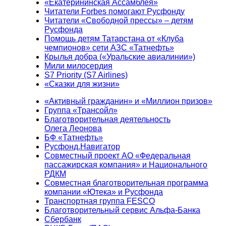
«Екатерининская Ассамблея»
Читатели Forbes помогают Русфонду
Читатели «Свободной прессы» – детям
Русфонда
Помощь детям Татарстана от «Клуба
чемпионов» сети АЗС «Татнефть»
Крылья добра («Уральские авиалинии»)
Мили милосердия
S7 Priority (S7 Airlines)
«Сказки для жизни»
«Активный гражданин» и «Миллион призов»
Группа «Трансойл»
Благотворительная деятельность
Олега Леонова
БФ «Татнефть»
Русфонд.Навигатор
Совместный проект АО «Федеральная
пассажирская компания» и Национального
РДКМ
Совместная благотворительная программа
компании «Ютека» и Русфонда
Транспортная группа FESCO
Благотворительный сервис Альфа-Банка
Сбербанк