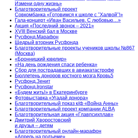
Измени одну жизнь»
Благотворительный проект
Совкомбанка «Готовимся к школе с "Халвой"!»
Гала-концерт «Иван Васильев. С любовью…»
Акция «Последний звонок – 2021»
XVIII Венский бал в Москве
Русфонд.Марафон
Щедрый вторник Русфонда
Благотворительные проекты учеников школы №867
(Москва)
«Бронницкий ювелир»
«На день рождения спаси ребенка»
Сбор для пострадавших в авиакатастрофе
Бюллетень доноров костного мозга Кровь5
Русфонд.Зенит
Русфонд.Ironstar
«Будем жить!» в Екатеринбурге
Фотовыставка «Угадай донора»
Благотворительный показ к/ф «Война Анны»
Благотворительный проект компании ALBA
Благотворительная акция «Главпсихплав»
Дмитрий Хворостовский
и друзья – детям
Благотворительный онлайн‑марафон
«Апрель на подъеме»