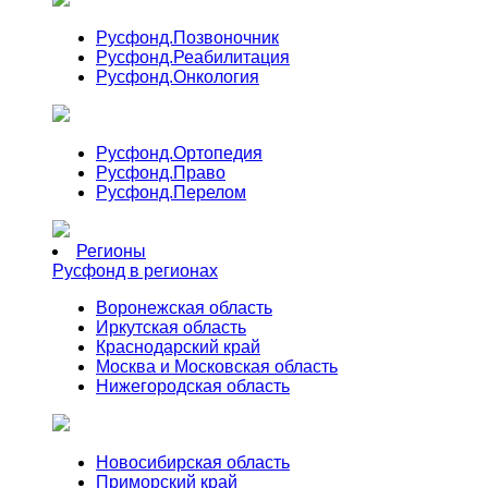
Русфонд.
Позвоночник
Русфонд.
Реабилитация
Русфонд.
Онкология
Русфонд.
Ортопедия
Русфонд.
Право
Русфонд.
Перелом
Регионы
Русфонд в регионах
Воронежская область
Иркутская область
Краснодарский край
Москва и Московская область
Нижегородская область
Новосибирская область
Приморский край