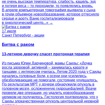
не очень высокая температура, слабость, кашель, зуд
и потеря веса – то проходили, то появлялись вновь.
В апреле компьютерная томография выявила у сына
в груди объемное новообразование, которое оттесняло
сердце и аорту. Ваню госпитализировали
в онкологический центр...» →
17 июля
Санкт Петербург - акции
Битва с раком
13-летнюю девочку спасет протонная терапия
Из письма Юлии Дарчиновой, мамы Саиды: «Дочка
росла здоровой, активной – занималась карате и
танцами, с интересом училась. Летом 2020 года у Саиды
начались головные боли, к осени они усилились,
обезболивающие не помогали, состояние ухудшалось.
По результатам МРТ у дочери обнаружили опухоль в
головном мозге, осложненную гидроцефалией. Врачи
провели две операции, но удалить новообразование
целиком не получилось. Гистология подтвердила, что у
Саиды злокачественная опухоль центральной нервной