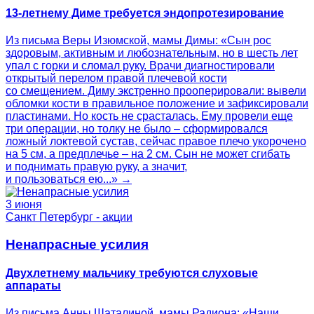
13-летнему Диме требуется эндопротезирование
Из письма Веры Изюмской, мамы Димы: «Сын рос
здоровым, активным и любознательным, но в шесть лет
упал с горки и сломал руку. Врачи диагностировали
открытый перелом правой плечевой кости
со смещением. Диму экстренно прооперировали: вывели
обломки кости в правильное положение и зафиксировали
пластинами. Но кость не срасталась. Ему провели еще
три операции, но толку не было – сформировался
ложный локтевой сустав, сейчас правое плечо укорочено
на 5 см, а предплечье – на 2 см. Сын не может сгибать
и поднимать правую руку, а значит,
и пользоваться ею...» →
3 июня
Санкт Петербург - акции
Ненапрасные усилия
Двухлетнему мальчику требуются слуховые
аппараты
Из письма Анны Шаталиной, мамы Радиона: «Наши