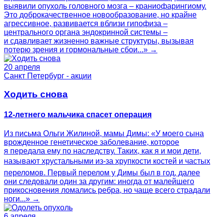
выявили опухоль головного мозга – краниофарингиому.
Это доброкачественное новообразование, но крайне
агрессивное, развивается вблизи гипофиза –
центрального органа эндокринной системы –
и сдавливает жизненно важные структуры, вызывая
потерю зрения и гормональные сбои...» →
20 апреля
Санкт Петербург - акции
Ходить снова
12-летнего мальчика спасет операция
Из письма Ольги Жилиной, мамы Димы: «У моего сына
врожденное генетическое заболевание, которое
я передала ему по наследству. Таких, как я и мои дети,
называют хрустальными из-за хрупкости костей и частых
переломов. Первый перелом у Димы был в год, далее
они следовали один за другим: иногда от малейшего
прикосновения ломались ребра, но чаще всего страдали
ноги...» →
6 апреля