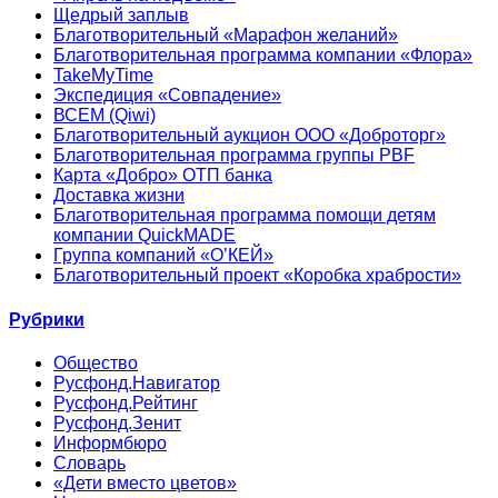
Щедрый заплыв
Благотворительный «Марафон желаний»
Благотворительная программа компании «Флора»
TakeMyTime
Экспедиция «Совпадение»
ВСЕМ (Qiwi)
Благотворительный аукцион ООО «Доброторг»
Благотворительная программа группы PBF
Карта «Добро» ОТП банка
Доставка жизни
Благотворительная программа помощи детям
компании QuickMADE
Группа компаний «О’КЕЙ»
Благотворительный проект «Коробка храбрости»
Рубрики
Общество
Русфонд.Навигатор
Русфонд.Рейтинг
Русфонд.Зенит
Информбюро
Словарь
«Дети вместо цветов»