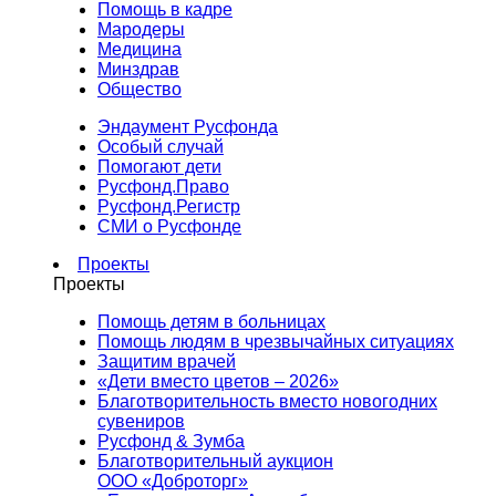
Помощь в кадре
Мародеры
Медицина
Минздрав
Общество
Эндаумент Русфонда
Особый случай
Помогают дети
Русфонд.Право
Русфонд.Регистр
СМИ о Русфонде
Проекты
Проекты
Помощь детям в больницах
Помощь людям в чрезвычайных ситуациях
Защитим врачей
«Дети вместо цветов – 2026»
Благотворительность вместо новогодних
сувениров
Русфонд & Зумба
Благотворительный аукцион
ООО «Доброторг»