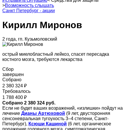
Исправить ситуацию
<
Средства для защиты
>
Возможность слышать
Санкт Петербург - акции
Кирилл Миронов
2 года, гп. Кузьмоловский
острый миелобластный лейкоз, спасет пересадка
костного мозга, требуются лекарства
Сбор
завершен
Собрано
2 380 324 ₽
Требовалось
1 788 400 ₽
Собрано 2 380 324 руб.
Если не будет ваших возражений, «излишки» пойдут на
лечение
Дианы Артюховой
(9 лет, двусторонняя
сенсоневральная тугоухость 3–4 степени, Санкт-
Петербург),
Ксюши Кашиной
(6 лет, органическое
поражение головного мозга, симптоматическая