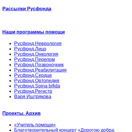
Рассылки Русфонда
Наши программы помощи
Русфонд.Неврология
Русфонд.Лицо
Русфонд.Онкология
Русфонд.Перелом
Русфонд.Позвоночник
Русфонд.Реабилитация
Русфонд.Сердце
Русфонд.Ортопедия
Русфонд.Spina bifida
Русфонд.Регистр
Варя Иштрякова
Проекты. Архив
«Учитель помощи»
Благотворительный концерт «Дорогою добра.