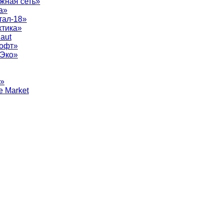
жная сеть»
а»
тал-18»
ктика»
aut
софт»
рЭко»
т»
e Market