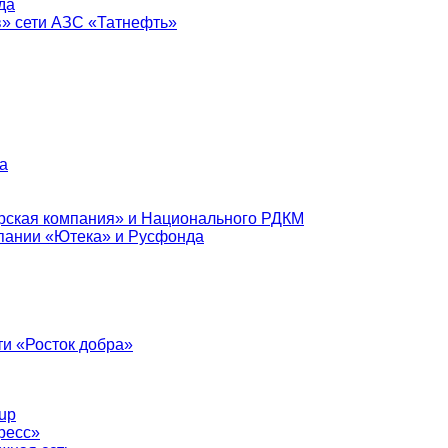
да
в» сети АЗС «Татнефть»
а
рская компания» и Национального РДКМ
пании «Ютека» и Русфонда
и «Росток добра»
up
ресс»