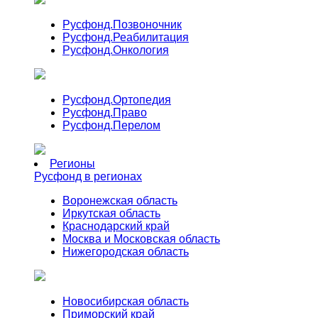
Русфонд.
Позвоночник
Русфонд.
Реабилитация
Русфонд.
Онкология
Русфонд.
Ортопедия
Русфонд.
Право
Русфонд.
Перелом
Регионы
Русфонд в регионах
Воронежская область
Иркутская область
Краснодарский край
Москва и Московская область
Нижегородская область
Новосибирская область
Приморский край