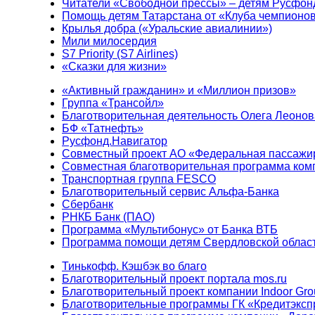
Читатели «Свободной прессы» – детям Русфон
Помощь детям Татарстана от «Клуба чемпионо
Крылья добра («Уральские авиалинии»)
Мили милосердия
S7 Priority (S7 Airlines)
«Сказки для жизни»
«Активный гражданин» и «Миллион призов»
Группа «Трансойл»
Благотворительная деятельность Олега Леонов
БФ «Татнефть»
Русфонд.Навигатор
Совместный проект АО «Федеральная пассажи
Совместная благотворительная программа ком
Транспортная группа FESCO
Благотворительный сервис Альфа-Банка
Сбербанк
РНКБ Банк (ПАО)
Программа «Мультибонус» от Банка ВТБ
Программа помощи детям Свердловской област
Тинькофф. Кэшбэк во благо
Благотворительный проект портала mos.ru
Благотворительный проект компании Indoor Gro
Благотворительные программы ГК «Кредитэксп