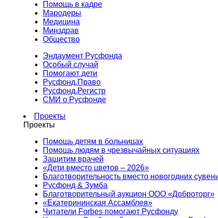
Помощь в кадре
Мародеры
Медицина
Минздрав
Общество
Эндаумент Русфонда
Особый случай
Помогают дети
Русфонд.Право
Русфонд.Регистр
СМИ о Русфонде
Проекты
Проекты
Помощь детям в больницах
Помощь людям в чрезвычайных ситуациях
Защитим врачей
«Дети вместо цветов – 2026»
Благотворительность вместо новогодних сувен
Русфонд & Зумба
Благотворительный аукцион ООО «Доброторг»
«Екатерининская Ассамблея»
Читатели Forbes помогают Русфонду