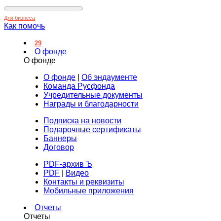
Для бизнеса
Как помочь
29
О фонде
О фонде
О фонде
|
Об эндаументе
Команда Русфонда
Учредительные документы
Награды и благодарности
Подписка на новости
Подарочные сертификаты
Баннеры
Договор
PDF-архив Ъ
PDF
|
Видео
Контакты и реквизиты
Мобильные приложения
Отчеты
Отчеты