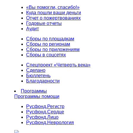
«Вы помогли, спасибо!»
Куда пошли ваши деньги
Отчет о пожертвованиях
Годовые отчеты
Аудит
Сборы по площадкам
Сборы по регионам
Сборы по приложениям
Сборы в соцсетях
Спецпроект «Четверть века»
Сделано
Бюллетень
Благодарности
Программы
Программы помощи
Русфонд.
Регистр
Русфонд.
Сердце
Русфонд.
Лицо
Русфонд.
Неврология