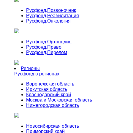
Русфонд.
Позвоночник
Русфонд.
Реабилитация
Русфонд.
Онкология
Русфонд.
Ортопедия
Русфонд.
Право
Русфонд.
Перелом
Регионы
Русфонд в регионах
Воронежская область
Иркутская область
Краснодарский край
Москва и Московская область
Нижегородская область
Новосибирская область
Приморский край