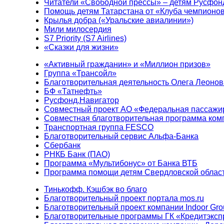
Читатели «Свободной прессы» – детям Русфон
Помощь детям Татарстана от «Клуба чемпионо
Крылья добра («Уральские авиалинии»)
Мили милосердия
S7 Priority (S7 Airlines)
«Сказки для жизни»
«Активный гражданин» и «Миллион призов»
Группа «Трансойл»
Благотворительная деятельность Олега Леонов
БФ «Татнефть»
Русфонд.Навигатор
Совместный проект АО «Федеральная пассажи
Совместная благотворительная программа ком
Транспортная группа FESCO
Благотворительный сервис Альфа-Банка
Сбербанк
РНКБ Банк (ПАО)
Программа «Мультибонус» от Банка ВТБ
Программа помощи детям Свердловской област
Тинькофф. Кэшбэк во благо
Благотворительный проект портала mos.ru
Благотворительный проект компании Indoor Gro
Благотворительные программы ГК «Кредитэксп