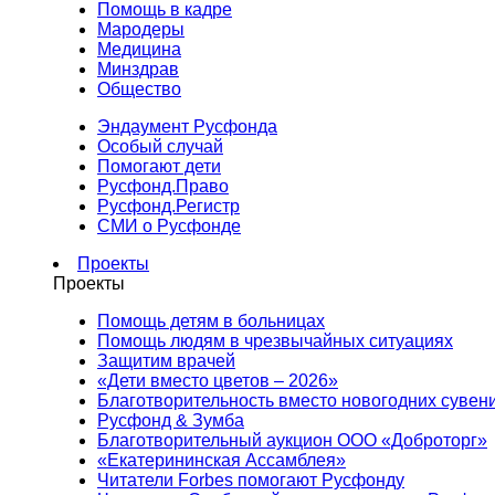
Помощь в кадре
Мародеры
Медицина
Минздрав
Общество
Эндаумент Русфонда
Особый случай
Помогают дети
Русфонд.Право
Русфонд.Регистр
СМИ о Русфонде
Проекты
Проекты
Помощь детям в больницах
Помощь людям в чрезвычайных ситуациях
Защитим врачей
«Дети вместо цветов – 2026»
Благотворительность вместо новогодних сувен
Русфонд & Зумба
Благотворительный аукцион ООО «Доброторг»
«Екатерининская Ассамблея»
Читатели Forbes помогают Русфонду