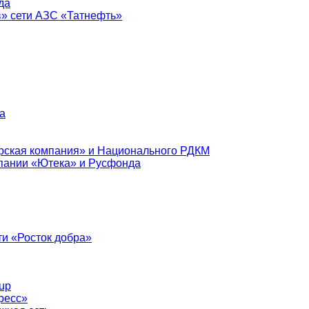
да
в» сети АЗС «Татнефть»
а
рская компания» и Национального РДКМ
пании «Ютека» и Русфонда
и «Росток добра»
up
ресс»