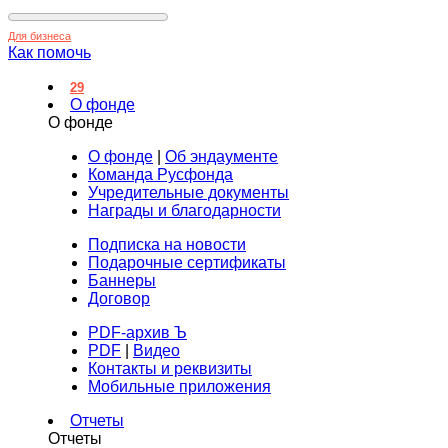
Для бизнеса
Как помочь
29
О фонде
О фонде
О фонде
|
Об эндаументе
Команда Русфонда
Учредительные документы
Награды и благодарности
Подписка на новости
Подарочные сертификаты
Баннеры
Договор
PDF-архив Ъ
PDF
|
Видео
Контакты и реквизиты
Мобильные приложения
Отчеты
Отчеты