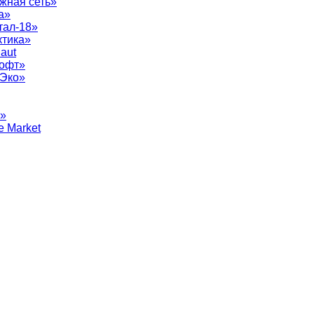
жная сеть»
а»
тал-18»
ктика»
aut
софт»
рЭко»
т»
e Market