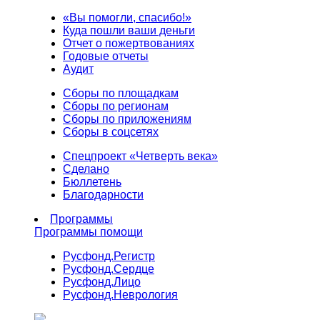
«Вы помогли, спасибо!»
Куда пошли ваши деньги
Отчет о пожертвованиях
Годовые отчеты
Аудит
Сборы по площадкам
Сборы по регионам
Сборы по приложениям
Сборы в соцсетях
Спецпроект «Четверть века»
Сделано
Бюллетень
Благодарности
Программы
Программы помощи
Русфонд.
Регистр
Русфонд.
Сердце
Русфонд.
Лицо
Русфонд.
Неврология