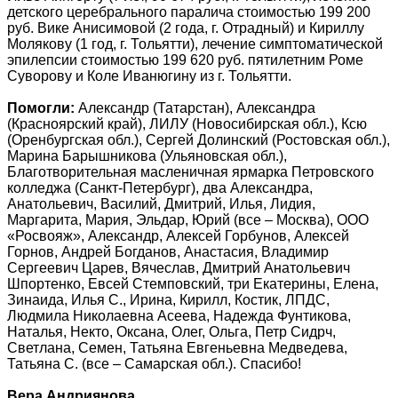
детского церебрального паралича стоимостью 199 200
руб. Вике Анисимовой (2 года, г. Отрадный) и Кириллу
Молякову (1 год, г. Тольятти), лечение симптоматической
эпилепсии стоимостью 199 620 руб. пятилетним Роме
Суворову и Коле Иванюгину из г. Тольятти.
Помогли:
Александр (Татарстан), Александра
(Красноярский край), ЛИЛУ (Новосибирская обл.), Ксю
(Оренбургская обл.), Сергей Долинский (Ростовская обл.),
Марина Барышникова (Ульяновская обл.),
Благотворительная масленичная ярмарка Петровского
колледжа (Санкт-Петербург), два Александра,
Анатольевич, Василий, Дмитрий, Илья, Лидия,
Маргарита, Мария, Эльдар, Юрий (все – Москва), ООО
«Росвояж», Александр, Алексей Горбунов, Алексей
Горнов, Андрей Богданов, Анастасия, Владимир
Сергеевич Царев, Вячеслав, Дмитрий Анатольевич
Шпортенко, Евсей Стемповский, три Екатерины, Елена,
Зинаида, Илья С., Ирина, Кирилл, Костик, ЛПДС,
Людмила Николаевна Асеева, Надежда Фунтикова,
Наталья, Некто, Оксана, Олег, Ольга, Петр Сидрч,
Светлана, Семен, Татьяна Евгеньевна Медведева,
Татьяна С. (все – Самарская обл.). Спасибо!
Вера Андриянова