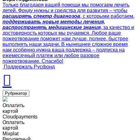
Только благодаря вашей помощи мы помогаем лечить
детей. Фонду нужны и средства для развития – чтобы
расширять спектр диагнозов
, с которыми работаем,
поддерживать новые методы лечения,
распространять медицинские знания
, за качество и
достоверность которых мы ручаемся. Любое ваше
пожертвование поможет нам лучше, полнее, быстрее
выполнять наши задачи. В нынешнее сложное время
нам особенно нужна ваша поддержка – подписка на
ежемесячный платеж или любое разовое
пожертвование. Спасибо!
Поддержать Русфонд
Рубрикатор
Оплатить
картой
Cloudpayments
Оплатить
картой
Mixplat
Регулярный