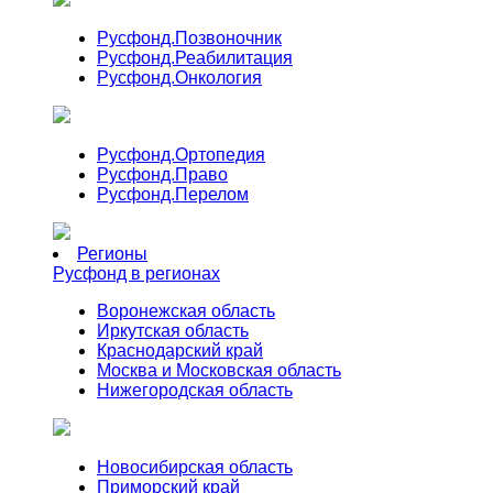
Русфонд.
Позвоночник
Русфонд.
Реабилитация
Русфонд.
Онкология
Русфонд.
Ортопедия
Русфонд.
Право
Русфонд.
Перелом
Регионы
Русфонд в регионах
Воронежская область
Иркутская область
Краснодарский край
Москва и Московская область
Нижегородская область
Новосибирская область
Приморский край