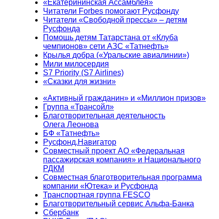
«Екатерининская Ассамблея»
Читатели Forbes помогают Русфонду
Читатели «Свободной прессы» – детям
Русфонда
Помощь детям Татарстана от «Клуба
чемпионов» сети АЗС «Татнефть»
Крылья добра («Уральские авиалинии»)
Мили милосердия
S7 Priority (S7 Airlines)
«Сказки для жизни»
«Активный гражданин» и «Миллион призов»
Группа «Трансойл»
Благотворительная деятельность
Олега Леонова
БФ «Татнефть»
Русфонд.Навигатор
Совместный проект АО «Федеральная
пассажирская компания» и Национального
РДКМ
Совместная благотворительная программа
компании «Ютека» и Русфонда
Транспортная группа FESCO
Благотворительный сервис Альфа-Банка
Сбербанк