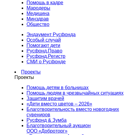
Помощь в кадре
Мародеры
Медицина
Минздрав
Общество
Эндаумент Русфонда
Особый случай
Помогают дети
Русфонд.Право
Русфонд.Регистр
СМИ о Русфонде
Проекты
Проекты
Помощь детям в больницах
Помощь людям в чрезвычайных ситуациях
Защитим врачей
«Дети вместо цветов – 2026»
Благотворительность вместо новогодних
сувениров
Русфонд & Зумба
Благотворительный аукцион
ООО «Доброторг»