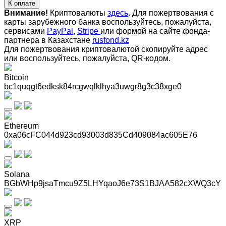
К оплате
Внимание!
Криптовалюты
здесь
. Для пожертвования с
карты зарубежного банка воспользуйтесь, пожалуйста,
сервисами
PayPal
,
Stripe
или формой на сайте фонда-
партнера в Казахстане
rusfond.kz
Для пожертвования криптовалютой скопируйте адрес
или воспользуйтесь, пожалуйста, QR-кодом
.
Bitcoin
bc1quqgt6edksk84rcgwqlklhya3uwgr8g3c38xge0
Ethereum
0xa06cFC044d923cd93003d835Cd409084ac605E76
Solana
BGbWHp9jsaTmcu9Z5LHYqaoJ6e73S1BJAA582cXWQ3cY
XRP