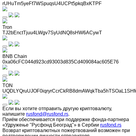
rUHuTm5yeFf7WSpuqsU4UCPt5pkqBxKTPF
Tron
TJ2bEnctTjuu4LWgv7SyUdNQ8sHW6ACywT
BNB Chain
0xa06cFC044d923cd93003d835Cd409084ac605E76
TON
UQDLYQruUJOF0iqryrCcrCkRB8dmAWqkTba5hTSOaL1SHf
Если вы хотите отправить другую криптовалюту,
напишите
rusfond@rusfond.rs
.
Приём обеспечивается при поддержке фонда-партнера
«Удружење "Русфонд Београд"» в Сербии
rusfond.rs
Возврат криптовалютных пожертвований возможен при
подтверждении личности отправителя.