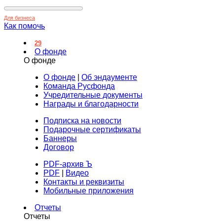
Для бизнеса
Как помочь
29
О фонде
О фонде
О фонде
|
Об эндаументе
Команда Русфонда
Учредительные документы
Награды и благодарности
Подписка на новости
Подарочные сертификаты
Баннеры
Договор
PDF-архив Ъ
PDF
|
Видео
Контакты и реквизиты
Мобильные приложения
Отчеты
Отчеты