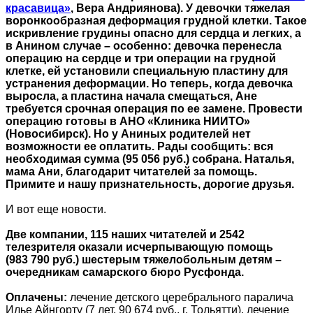
красавица»
, Вера Андриянова). У девочки тяжелая
воронкообразная деформация грудной клетки. Такое
искривление грудины опасно для сердца и легких, а
в Анином случае – особенно: девочка перенесла
операцию на сердце и три операции на грудной
клетке, ей установили специальную пластину для
устранения деформации. Но теперь, когда девочка
выросла, а пластина начала смещаться, Ане
требуется срочная операция по ее замене. Провести
операцию готовы в АНО «Клиника НИИТО»
(Новосибирск). Но у Аниных родителей нет
возможности ее оплатить. Рады сообщить: вся
необходимая сумма (95 056 руб.) собрана. Наталья,
мама Ани, благодарит читателей за помощь.
Примите и нашу признательность, дорогие друзья.
И вот еще новости.
Две компании, 115 наших читателей и 2542
телезрителя оказали исчерпывающую помощь
(983 790 руб.) шестерым тяжелобольным детям –
очередникам самарского бюро Русфонда.
Оплачены:
лечение детского церебрального паралича
Илье Айнгорту (7 лет, 90 674 руб., г. Тольятти), лечение