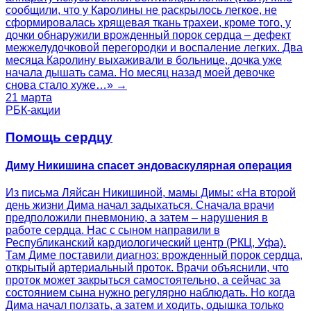
сообщили, что у Каролины не раскрылось легкое, не
сформировалась хрящевая ткань трахеи, кроме того, у
дочки обнаружили врожденный порок сердца – дефект
межжелудочковой перегородки и воспаление легких. Два
месяца Каролину выхаживали в больнице, дочка уже
начала дышать сама. Но месяц назад моей девочке
снова стало хуже…» →
21 марта
РБК-акции
Помощь сердцу
Диму Никишина спасет эндоваскулярная операция
Из письма Ляйсан Никишиной, мамы Димы: «На второй
день жизни Дима начал задыхаться. Сначала врачи
предположили пневмонию, а затем – нарушения в
работе сердца. Нас с сыном направили в
Республиканский кардиологический центр (РКЦ, Уфа).
Там Диме поставили диагноз: врожденный порок сердца,
открытый артериальный проток. Врачи объяснили, что
проток может закрыться самостоятельно, а сейчас за
состоянием сына нужно регулярно наблюдать. Но когда
Дима начал ползать, а затем и ходить, одышка только