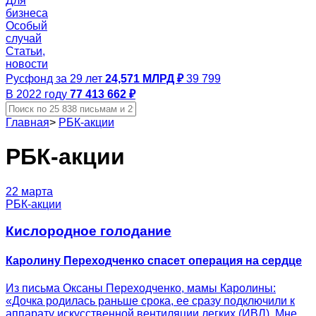
Для
бизнеса
Особый
случай
Статьи,
новости
Русфонд за 29 лет
24,571 МЛРД ₽
39 799
В 2022 году
77 413 662 ₽
Главная
>
РБК-акции
РБК-акции
22 марта
РБК-акции
Кислородное голодание
Каролину Переходченко спасет операция на сердце
Из письма Оксаны Переходченко, мамы Каролины:
«Дочка родилась раньше срока, ее сразу подключили к
аппарату искусственной вентиляции легких (ИВЛ). Мне