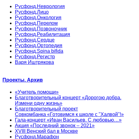
Русфонд.Неврология
Русфонд.Лицо
Русфонд.Онкология
Русфонд.Перелом
Русфонд.Позвоночник
Русфонд.Реабилитация
Русфонд.Сердце
Русфонд.Ортопедия
Русфонд.Spina bifida
Русфонд.Регистр
Варя Иштрякова
Проекты. Архив
«Учитель помощи»
Благотворительный концерт «Дорогою добра.
Измени одну жизнь»
Благотворительный проект
Совкомбанка «Готовимся к школе с "Халвой"!»
Гала-концерт «Иван Васильев. С любовью…»
Акция «Последний звонок – 2021»
XVIII Венский бал в Москве
Русфонд.Марафон