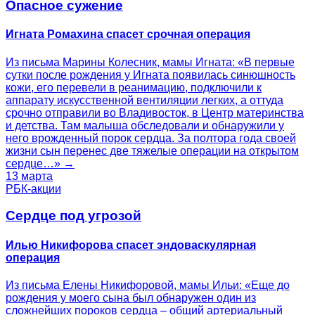
Опасное сужение
Игната Ромахина спасет срочная операция
Из письма Марины Колесник, мамы Игната: «В первые
сутки после рождения у Игната появилась синюшность
кожи, его перевели в реанимацию, подключили к
аппарату искусственной вентиляции легких, а оттуда
срочно отправили во Владивосток, в Центр материнства
и детства. Там малыша обследовали и обнаружили у
него врожденный порок сердца. За полтора года своей
жизни сын перенес две тяжелые операции на открытом
сердце…» →
13 марта
РБК-акции
Сердце под угрозой
Илью Никифорова спасет эндоваскулярная
операция
Из письма Елены Никифоровой, мамы Ильи: «Еще до
рождения у моего сына был обнаружен один из
сложнейших пороков сердца – общий артериальный