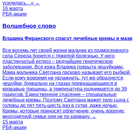
усилилась…» →
16 марта
РБК-акции
Волшебное слово
Владика Фиранского спасут лечебные кремы и мази
Все восемь лет своей жизни мальчик из подмосковного
села Середа борется с тяжелой болезнью. У него
пластинчатый ихтиоз – редчайшее генетическое
заболевание. Вся кожа Владика покрыта чешуйками.
Мама мальчика Светлана ласково называет его рыбкой.
Если кожу вовремя не увлажнить, тут же образуются
чешуйки, буквально на глазах превращающиеся в
кровавые трещины, а температура поднимается до 39
градусов. Единственное спасение – специальные
лечебные кремы. Поэтому Светлана мажет тело сына с
головы до пят пять-шесть раз в сутки, даже ночью.
Кремы, которые приносят облегчение, очень дорогие,
многодетной семье они не по карману. →
15 марта
РБК-акции