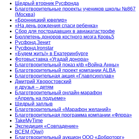
Щедрый вторник Русфонда
Благотворительные проекты учеников школы №867
(Москва)
«Бронницкий ювелир»
«На день рождения спаси ребенка»
Сбор для пострадавших в авиакатастрофе
Бюллетень доноров костного мозга Кровь5
Русфонд.Зенит
Русфонд.Ironstar
«Будем жить!» в Екатеринбурге
Фотовыставка «Угадай донора»
Благотворительный показ к/ф «Война Анны»
Благотворительный проект компании ALBA
Благотворительная акция «Главпсихплав»
Дмитрий Хворостовский
и друзья – детям
Благотворительный онлайн‑марафон
«Апрель на подъеме»
Щедрый заплыв
Благотворительный «Марафон желаний»
Благотворительная программа компании «Флора»
TakeMyTime
Экспедиция «Совпадение»
ВСЕМ (Qiwi)
Благотворительный аукцион ООО «Доброторг»