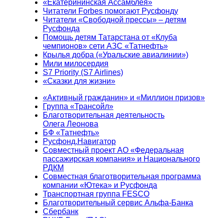
«Екатерининская Ассамблея»
Читатели Forbes помогают Русфонду
Читатели «Свободной прессы» – детям
Русфонда
Помощь детям Татарстана от «Клуба
чемпионов» сети АЗС «Татнефть»
Крылья добра («Уральские авиалинии»)
Мили милосердия
S7 Priority (S7 Airlines)
«Сказки для жизни»
«Активный гражданин» и «Миллион призов»
Группа «Трансойл»
Благотворительная деятельность
Олега Леонова
БФ «Татнефть»
Русфонд.Навигатор
Совместный проект АО «Федеральная
пассажирская компания» и Национального
РДКМ
Совместная благотворительная программа
компании «Ютека» и Русфонда
Транспортная группа FESCO
Благотворительный сервис Альфа-Банка
Сбербанк