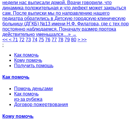
недели нас выписали домой. Врачи говорили, что
динамика положительная и что дефект может закрыться
сам. После выписки мы по направлению нашего
педиатра обратились в Детскую городскую клиническую
больницу (ДГКБ) №13 имени Н.Ф. Филатова, где с тех пор
постоянно наблюдаемся. Поначалу размер протока
действительно уменьшался…» →
<<
<
71
72
73
74
75
76
77
78
79
80
>
>>
;
Как помочь
Кому помочь
Получить помощь
Как помочь
Помочь деньгами
Как помочь
из-за рубежа
Договор пожертвования
Кому помочь