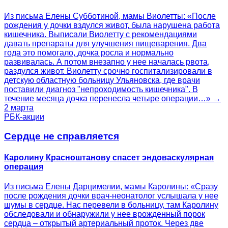
Из письма Елены Субботиной, мамы Виолетты: «После
рождения у дочки вздулся живот, была нарушена работа
кишечника. Выписали Виолетту с рекомендациями
давать препараты для улучшения пищеварения. Два
года это помогало, дочка росла и нормально
развивалась. А потом внезапно у нее началась рвота,
раздулся живот. Виолетту срочно госпитализировали в
детскую областную больницу Ульяновска, где врачи
поставили диагноз "непроходимость кишечника". В
течение месяца дочка перенесла четыре операции…» →
2 марта
РБК-акции
Сердце не справляется
Каролину Красноштанову спасет эндоваскулярная
операция
Из письма Елены Дарцимелии, мамы Каролины: «Сразу
после рождения дочки врач-неонатолог услышала у нее
шумы в сердце. Нас перевели в больницу, там Каролину
обследовали и обнаружили у нее врожденный порок
сердца – открытый артериальный проток. Через две