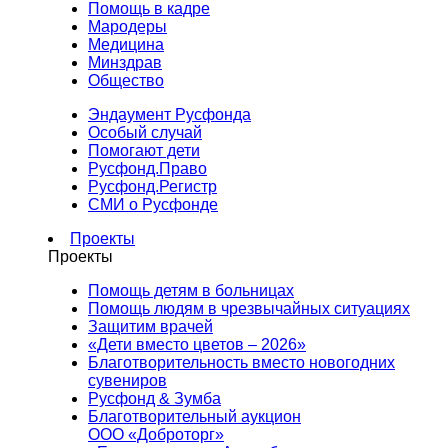
Помощь в кадре
Мародеры
Медицина
Минздрав
Общество
Эндаумент Русфонда
Особый случай
Помогают дети
Русфонд.Право
Русфонд.Регистр
СМИ о Русфонде
Проекты
Проекты
Помощь детям в больницах
Помощь людям в чрезвычайных ситуациях
Защитим врачей
«Дети вместо цветов – 2026»
Благотворительность вместо новогодних
сувениров
Русфонд & Зумба
Благотворительный аукцион
ООО «Доброторг»