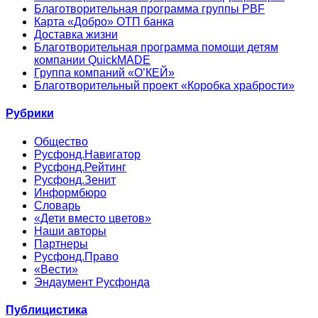
Благотворительная программа группы PBF
Карта «Добро» ОТП банка
Доставка жизни
Благотворительная программа помощи детям
компании QuickMADE
Группа компаний «О’КЕЙ»
Благотворительный проект «Коробка храбрости»
Рубрики
Общество
Русфонд.Навигатор
Русфонд.Рейтинг
Русфонд.Зенит
Информбюро
Словарь
«Дети вместо цветов»
Наши авторы
Партнеры
Русфонд.Право
«Вести»
Эндаумент Русфонда
Публицистика