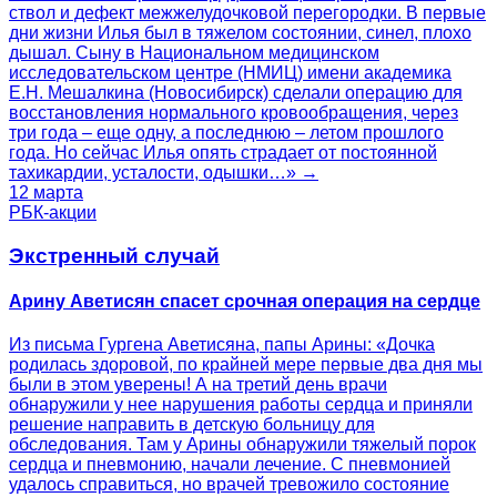
ствол и дефект межжелудочковой перегородки. В первые
дни жизни Илья был в тяжелом состоянии, синел, плохо
дышал. Сыну в Национальном медицинском
исследовательском центре (НМИЦ) имени академика
Е.Н. Мешалкина (Новосибирск) сделали операцию для
восстановления нормального кровообращения, через
три года – еще одну, а последнюю – летом прошлого
года. Но сейчас Илья опять страдает от постоянной
тахикардии, усталости, одышки…» →
12 марта
РБК-акции
Экстренный случай
Арину Аветисян спасет срочная операция на сердце
Из письма Гургена Аветисяна, папы Арины: «Дочка
родилась здоровой, по крайней мере первые два дня мы
были в этом уверены! А на третий день врачи
обнаружили у нее нарушения работы сердца и приняли
решение направить в детскую больницу для
обследования. Там у Арины обнаружили тяжелый порок
сердца и пневмонию, начали лечение. С пневмонией
удалось справиться, но врачей тревожило состояние