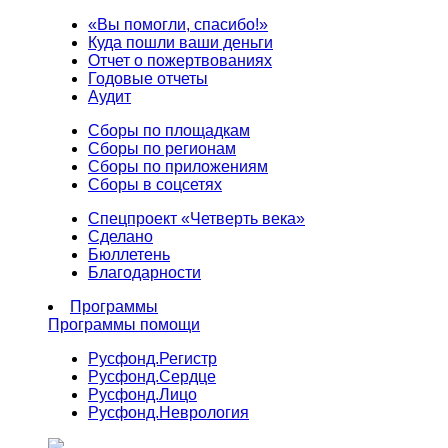
«Вы помогли, спасибо!»
Куда пошли ваши деньги
Отчет о пожертвованиях
Годовые отчеты
Аудит
Сборы по площадкам
Сборы по регионам
Сборы по приложениям
Сборы в соцсетях
Спецпроект «Четверть века»
Сделано
Бюллетень
Благодарности
Программы
Программы помощи
Русфонд.
Регистр
Русфонд.
Сердце
Русфонд.
Лицо
Русфонд.
Неврология