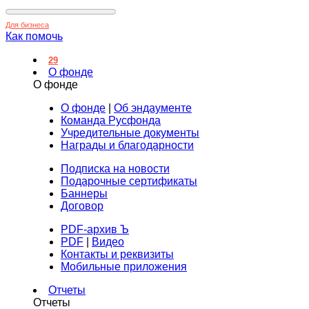
Для бизнеса
Как помочь
29
О фонде
О фонде
О фонде
|
Об эндаументе
Команда Русфонда
Учредительные документы
Награды и благодарности
Подписка на новости
Подарочные сертификаты
Баннеры
Договор
PDF-архив Ъ
PDF
|
Видео
Контакты и реквизиты
Мобильные приложения
Отчеты
Отчеты