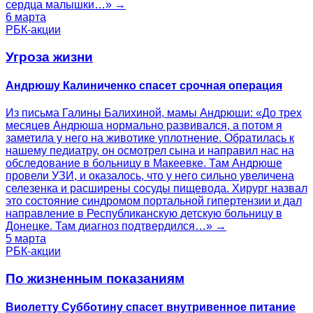
сердца малышки…» →
6 марта
РБК-акции
Угроза жизни
Андрюшу Калиниченко спасет срочная операция
Из письма Галины Балихиной, мамы Андрюши: «До трех
месяцев Андрюша нормально развивался, а потом я
заметила у него на животике уплотнение. Обратилась к
нашему педиатру, он осмотрел сына и направил нас на
обследование в больницу в Макеевке. Там Андрюше
провели УЗИ, и оказалось, что у него сильно увеличена
селезенка и расширены сосуды пищевода. Хирург назвал
это состояние синдромом портальной гипертензии и дал
направление в Республиканскую детскую больницу в
Донецке. Там диагноз подтвердился…» →
5 марта
РБК-акции
По жизненным показаниям
Виолетту Субботину спасет внутривенное питание