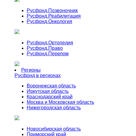
Русфонд.
Позвоночник
Русфонд.
Реабилитация
Русфонд.
Онкология
Русфонд.
Ортопедия
Русфонд.
Право
Русфонд.
Перелом
Регионы
Русфонд в регионах
Воронежская область
Иркутская область
Краснодарский край
Москва и Московская область
Нижегородская область
Новосибирская область
Приморский край