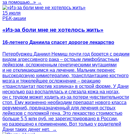
за помощью...» →
15 июля
РБК-акции
«Из-за боли мне не хотелось жить»
16-летнего Даниила спасет дорогое лекарство
Петербуржец Даниил Немиш почти год борется с редким
видом агрессивного рака – острым лимфобластным
лейкозом, осложненным генетическими мутациями
и не откликающимся на лечение. Мальчик перенес
высокодозную химиотерапию, трансплантацию костного
мозга и тяжелейшее осложнение – реакцию
«трансплантат против хозяина» в острой форме. У Дани
несколько раз воспалялась и слезала кожа на ногах,
он с трудом может ходить из-за потери чувствительности
стоп. Ему жизненно необходим препарат нового класса
ревумениб, предназначенный для лечения острых
лейкозов с поломкой гена. Это лекарство стоимостью
больше 5,5 млн руб. не зарегистрировано в России,
но разрешено к применению. Вот только у родителей
Дани таких денег нет. →