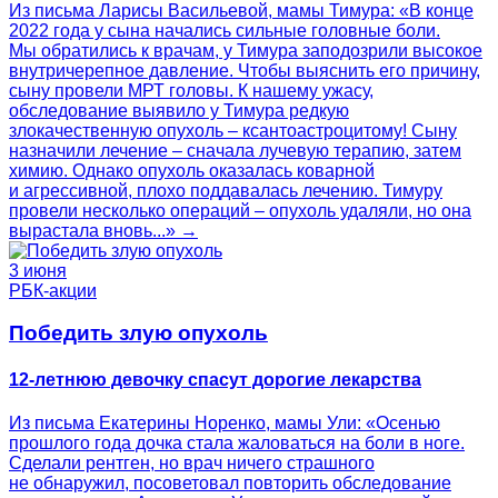
Из письма Ларисы Васильевой, мамы Тимура: «В конце
2022 года у сына начались сильные головные боли.
Мы обратились к врачам, у Тимура заподозрили высокое
внутричерепное давление. Чтобы выяснить его причину,
сыну провели МРТ головы. К нашему ужасу,
обследование выявило у Тимура редкую
злокачественную опухоль – ксантоастроцитому! Сыну
назначили лечение – сначала лучевую терапию, затем
химию. Однако опухоль оказалась коварной
и агрессивной, плохо поддавалась лечению. Тимуру
провели несколько операций – опухоль удаляли, но она
вырастала вновь...» →
3 июня
РБК-акции
Победить злую опухоль
12-летнюю девочку спасут дорогие лекарства
Из письма Екатерины Норенко, мамы Ули: «Осенью
прошлого года дочка стала жаловаться на боли в ноге.
Сделали рентген, но врач ничего страшного
не обнаружил, посоветовал повторить обследование