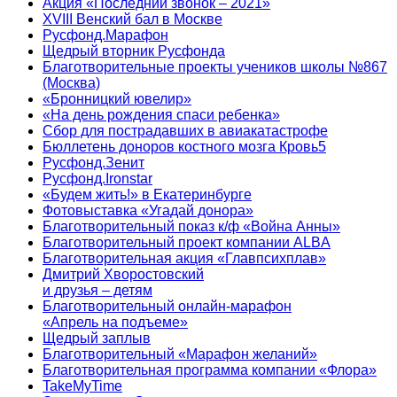
Акция «Последний звонок – 2021»
XVIII Венский бал в Москве
Русфонд.Марафон
Щедрый вторник Русфонда
Благотворительные проекты учеников школы №867
(Москва)
«Бронницкий ювелир»
«На день рождения спаси ребенка»
Сбор для пострадавших в авиакатастрофе
Бюллетень доноров костного мозга Кровь5
Русфонд.Зенит
Русфонд.Ironstar
«Будем жить!» в Екатеринбурге
Фотовыставка «Угадай донора»
Благотворительный показ к/ф «Война Анны»
Благотворительный проект компании ALBA
Благотворительная акция «Главпсихплав»
Дмитрий Хворостовский
и друзья – детям
Благотворительный онлайн‑марафон
«Апрель на подъеме»
Щедрый заплыв
Благотворительный «Марафон желаний»
Благотворительная программа компании «Флора»
TakeMyTime