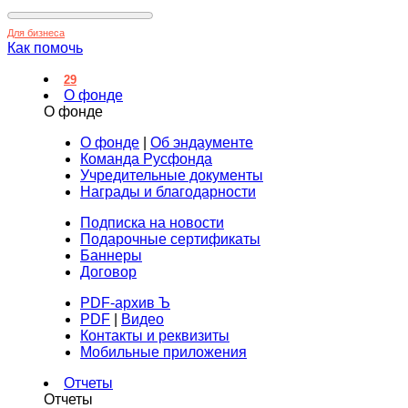
Для бизнеса
Как помочь
29
О фонде
О фонде
О фонде
|
Об эндаументе
Команда Русфонда
Учредительные документы
Награды и благодарности
Подписка на новости
Подарочные сертификаты
Баннеры
Договор
PDF-архив Ъ
PDF
|
Видео
Контакты и реквизиты
Мобильные приложения
Отчеты
Отчеты