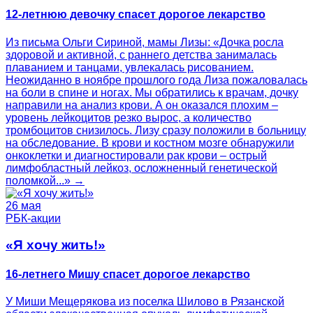
12-летнюю девочку спасет дорогое лекарство
Из письма Ольги Сириной, мамы Лизы: «Дочка росла
здоровой и активной, с раннего детства занималась
плаванием и танцами, увлекалась рисованием.
Неожиданно в ноябре прошлого года Лиза пожаловалась
на боли в спине и ногах. Мы обратились к врачам, дочку
направили на анализ крови. А он оказался плохим –
уровень лейкоцитов резко вырос, а количество
тромбоцитов снизилось. Лизу сразу положили в больницу
на обследование. В крови и костном мозге обнаружили
онкоклетки и диагностировали рак крови – острый
лимфобластный лейкоз, осложненный генетической
поломкой...» →
26 мая
РБК-акции
«Я хочу жить!»
16-летнего Мишу спасет дорогое лекарство
У Миши Мещерякова из поселка Шилово в Рязанской