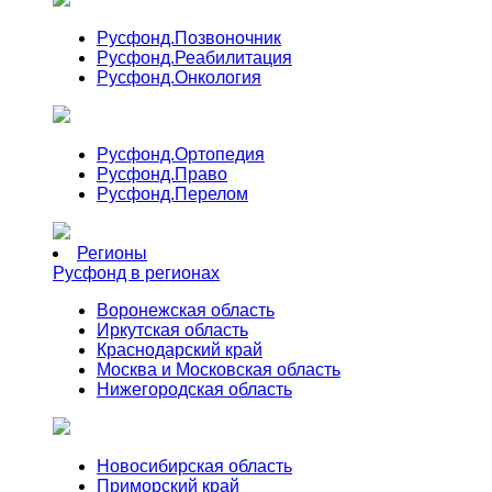
Русфонд.
Позвоночник
Русфонд.
Реабилитация
Русфонд.
Онкология
Русфонд.
Ортопедия
Русфонд.
Право
Русфонд.
Перелом
Регионы
Русфонд в регионах
Воронежская область
Иркутская область
Краснодарский край
Москва и Московская область
Нижегородская область
Новосибирская область
Приморский край