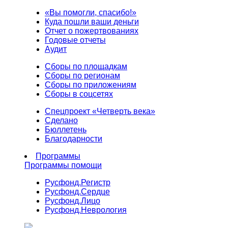
«Вы помогли, спасибо!»
Куда пошли ваши деньги
Отчет о пожертвованиях
Годовые отчеты
Аудит
Сборы по площадкам
Сборы по регионам
Сборы по приложениям
Сборы в соцсетях
Спецпроект «Четверть века»
Сделано
Бюллетень
Благодарности
Программы
Программы помощи
Русфонд.
Регистр
Русфонд.
Сердце
Русфонд.
Лицо
Русфонд.
Неврология