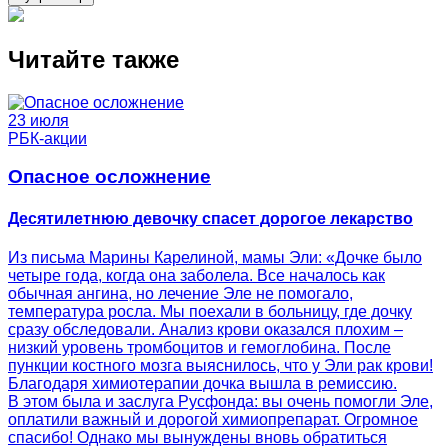
Читайте также
23 июля
РБК-акции
Опасное осложнение
Десятилетнюю девочку спасет дорогое лекарство
Из письма Марины Карелиной, мамы Эли: «Дочке было
четыре года, когда она заболела. Все началось как
обычная ангина, но лечение Эле не помогало,
температура росла. Мы поехали в больницу, где дочку
сразу обследовали. Анализ крови оказался плохим –
низкий уровень тромбоцитов и гемоглобина. После
пункции костного мозга выяснилось, что у Эли рак крови!
Благодаря химиотерапии дочка вышла в ремиссию.
В этом была и заслуга Русфонда: вы очень помогли Эле,
оплатили важный и дорогой химиопрепарат. Огромное
спасибо! Однако мы вынуждены вновь обратиться