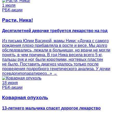
1 июля
РБК-акции
Расти, Ника!
Десятилетней девочке требуется лекарство на год
Из письма Юлии Васиной, мамы Ники: «Дочка с самого
рождения плохо прибавляла в росте и весе. Мы долго
обследовались, лежали в больницах, но врачи не могли
понять, в чем причина. В год Ника весила всего 5 кг,
пальцы рук и ног были короткими, ногтевых пластин
не было. Поставить диагноз удалось только после
проведения подробного генетического анализа. У дочки
псевдогипопаратиреоз...» →
18 июня
РБК-акции
Коварная опухоль
13-летнего мальчика спасет дорогое лекарство