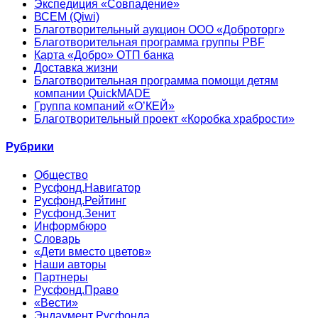
Экспедиция «Совпадение»
ВСЕМ (Qiwi)
Благотворительный аукцион ООО «Доброторг»
Благотворительная программа группы PBF
Карта «Добро» ОТП банка
Доставка жизни
Благотворительная программа помощи детям
компании QuickMADE
Группа компаний «О’КЕЙ»
Благотворительный проект «Коробка храбрости»
Рубрики
Общество
Русфонд.Навигатор
Русфонд.Рейтинг
Русфонд.Зенит
Информбюро
Словарь
«Дети вместо цветов»
Наши авторы
Партнеры
Русфонд.Право
«Вести»
Эндаумент Русфонда