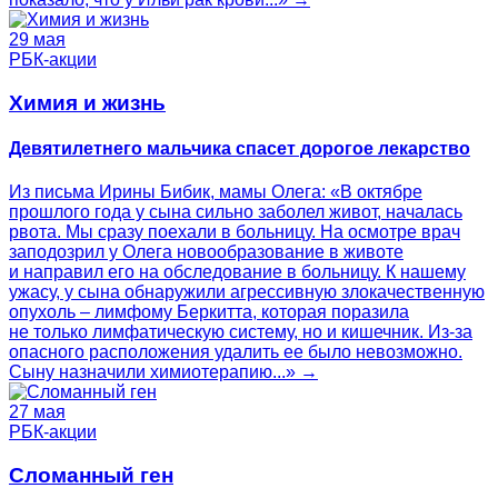
29 мая
РБК-акции
Химия и жизнь
Девятилетнего мальчика спасет дорогое лекарство
Из письма Ирины Бибик, мамы Олега: «В октябре
прошлого года у сына сильно заболел живот, началась
рвота. Мы сразу поехали в больницу. На осмотре врач
заподозрил у Олега новообразование в животе
и направил его на обследование в больницу. К нашему
ужасу, у сына обнаружили агрессивную злокачественную
опухоль – лимфому Беркитта, которая поразила
не только лимфатическую систему, но и кишечник. Из-за
опасного расположения удалить ее было невозможно.
Сыну назначили химиотерапию...» →
27 мая
РБК-акции
Сломанный ген