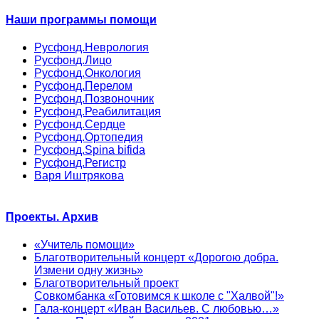
Наши программы помощи
Русфонд.Неврология
Русфонд.Лицо
Русфонд.Онкология
Русфонд.Перелом
Русфонд.Позвоночник
Русфонд.Реабилитация
Русфонд.Сердце
Русфонд.Ортопедия
Русфонд.Spina bifida
Русфонд.Регистр
Варя Иштрякова
Проекты. Архив
«Учитель помощи»
Благотворительный концерт «Дорогою добра.
Измени одну жизнь»
Благотворительный проект
Совкомбанка «Готовимся к школе с "Халвой"!»
Гала-концерт «Иван Васильев. С любовью…»