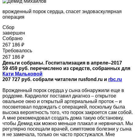
врожденный порок сердца, спасет эндоваскулярная
операция
Сбор
завершен
Собрано
267 186 ₽
Требовалось
267 186 ₽
Деньги собраны. Госпитализация в апреле–2017
59 459 руб. перечислено из средств, собранных для
Кати Мальковой
207 727
руб. собрали читатели rusfond.ru и
rbс.ru
Врожденный порок сердца у сына обнаружили еще в
роддоме. Кардиолог поставил диагноз – открытое
овальное окно и открытый артериальный проток – и
посоветовал подождать с операцией, поскольку была
высока вероятность того, что порок закроется сам собой.
А мне рекомендовал создать дома такую обстановку,
чтобы Демид как можно меньше плакал и нервничал. Мы
регулярно посещали врачей, симптомов болезни у сына
я не замечала, только он часто простужался. Мне