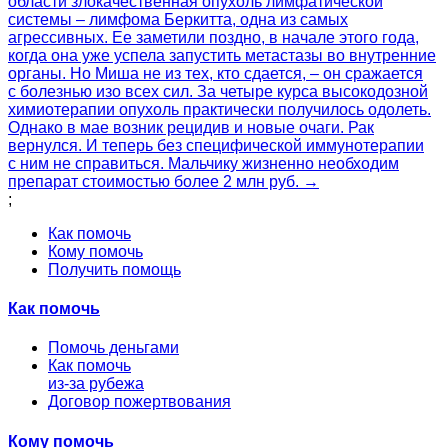
области злокачественная опухоль лимфатической
системы – лимфома Беркитта, одна из самых
агрессивных. Ее заметили поздно, в начале этого года,
когда она уже успела запустить метастазы во внутренние
органы. Но Миша не из тех, кто сдается, – он сражается
с болезнью изо всех сил. За четыре курса высокодозной
химиотерапии опухоль практически получилось одолеть.
Однако в мае возник рецидив и новые очаги. Рак
вернулся. И теперь без специфической иммунотерапии
с ним не справиться. Мальчику жизненно необходим
препарат стоимостью более 2 млн руб. →
;
Как помочь
Кому помочь
Получить помощь
Как помочь
Помочь деньгами
Как помочь
из-за рубежа
Договор пожертвования
Кому помочь