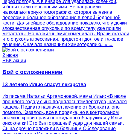
через полгода. А в январе Уля ударилась коленкой,
и боли стали невыносимыми. Ее направили
на компьютерную томографию, которая выявила
перелом и большое образование в левой бедренной
кости. Дальнейшее обследование показало, что у дочки
злокачественная опухоль и по всему телу уже пошли
метастазы. Наша жизнь вмиг изменилась. Врачи сказали,
что опухоль агрессивная, предстоит долгое и тяжелое
лечение. Сначала назначили химиотерапию...» →
2 июня
РБК-акции
Бой с осложнениями
13-летнего Илью спасут лекарства
Из письма Натальи Артамоновой, мамы Ильи: «В июле
прошлого года у сына поднялась температура, начался
кашель. Педиатр назначил лечение от бронхита, оно
помогло. Казалось, все в порядке, но в контрольном
анализе крови врачи неожиданно обнаружили у Ильи
онкоклетки! Это был страшный удар для нашей семьи.
Сына срочно положили в больницу. Обследование
показало, что у Ильи рак крови...» →