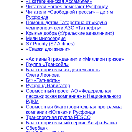
«Екатерининская Ассамблея»
Читатели Forbes помогают Русфонду
Читатели «Свободной прессы» – детям
Русфонда
Помощь детям Татарстана от «Клуба
чемпионов» сети АЗС «Татнефть»
Крылья добра («Уральские авиалинии»)
Мили милосердия
S7 Priority (S7 Airlines)
«Сказки для жизни»
«Активный гражданин» и «Миллион призов»
Группа «Трансойл»
Благотворительная деятельность
Олега Леонова
БФ «Татнефть»
Русфонд.Навигатор
Совместный проект АО «Федеральная
пассажирская компания» и Национального
РДКМ
Совместная благотворительная программа
компании «Ютека» и Русфонда
Транспортная группа FESCO
Благотворительный сервис Альфа-Банка
Сбербанк