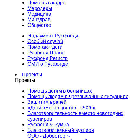
Помощь в кадре
Мародеры
Медицина
Минздрав
Общество
Эндаумент Русфонда
Особый случай
Помогают дети
Русфонд.Право
Русфонд.Регистр
СМИ о Русфонде
Проекты
Проекты
Помощь детям в больницах
Помощь людям в чрезвычайных ситуациях
Защитим врачей
«Дети вместо цветов – 2026»
Благотворительность вместо новогодних
сувениров
Русфонд & Зумба
Благотворительный аукцион
ООО «Доброторг»