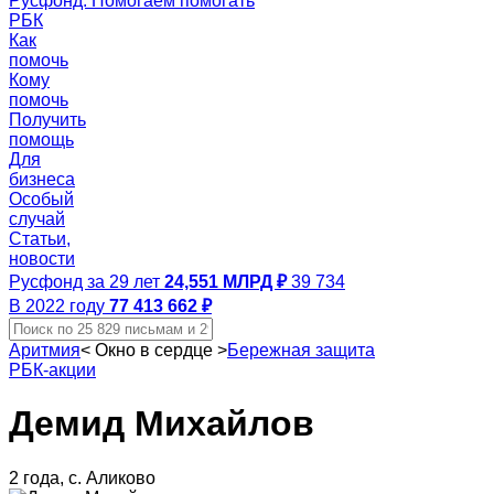
Русфонд. Помогаем помогать
РБК
Как
помочь
Кому
помочь
Получить
помощь
Для
бизнеса
Особый
случай
Статьи,
новости
Русфонд за 29 лет
24,551 МЛРД ₽
39 734
В 2022 году
77 413 662 ₽
Аритмия
<
Окно в сердце
>
Бережная защита
РБК-акции
Демид Михайлов
2 года, с. Аликово