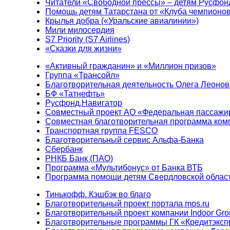
Читатели «Свободной прессы» – детям Русфон
Помощь детям Татарстана от «Клуба чемпионо
Крылья добра («Уральские авиалинии»)
Мили милосердия
S7 Priority (S7 Airlines)
«Сказки для жизни»
«Активный гражданин» и «Миллион призов»
Группа «Трансойл»
Благотворительная деятельность Олега Леонов
БФ «Татнефть»
Русфонд.Навигатор
Совместный проект АО «Федеральная пассажи
Совместная благотворительная программа ком
Транспортная группа FESCO
Благотворительный сервис Альфа-Банка
Сбербанк
РНКБ Банк (ПАО)
Программа «Мультибонус» от Банка ВТБ
Программа помощи детям Свердловской област
Тинькофф. Кэшбэк во благо
Благотворительный проект портала mos.ru
Благотворительный проект компании Indoor Gro
Благотворительные программы ГК «Кредитэксп