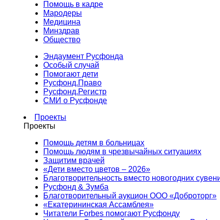
Помощь в кадре
Мародеры
Медицина
Минздрав
Общество
Эндаумент Русфонда
Особый случай
Помогают дети
Русфонд.Право
Русфонд.Регистр
СМИ о Русфонде
Проекты
Проекты
Помощь детям в больницах
Помощь людям в чрезвычайных ситуациях
Защитим врачей
«Дети вместо цветов – 2026»
Благотворительность вместо новогодних сувен
Русфонд & Зумба
Благотворительный аукцион ООО «Доброторг»
«Екатерининская Ассамблея»
Читатели Forbes помогают Русфонду