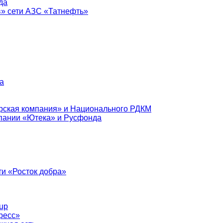
да
в» сети АЗС «Татнефть»
а
рская компания» и Национального РДКМ
пании «Ютека» и Русфонда
и «Росток добра»
up
ресс»