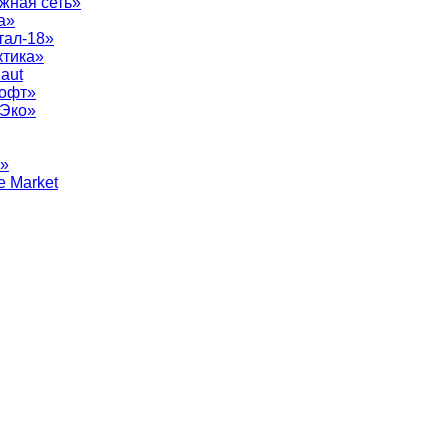
жная сеть»
а»
тал-18»
ктика»
aut
софт»
рЭко»
т»
e Market