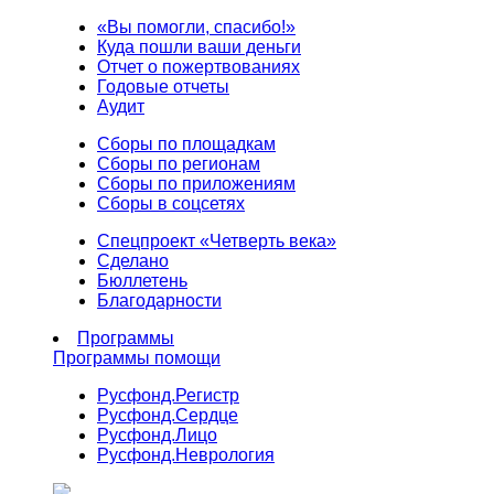
«Вы помогли, спасибо!»
Куда пошли ваши деньги
Отчет о пожертвованиях
Годовые отчеты
Аудит
Сборы по площадкам
Сборы по регионам
Сборы по приложениям
Сборы в соцсетях
Спецпроект «Четверть века»
Сделано
Бюллетень
Благодарности
Программы
Программы помощи
Русфонд.
Регистр
Русфонд.
Сердце
Русфонд.
Лицо
Русфонд.
Неврология