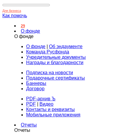
Для бизнеса
Как помочь
29
О фонде
О фонде
О фонде
|
Об эндаументе
Команда Русфонда
Учредительные документы
Награды и благодарности
Подписка на новости
Подарочные сертификаты
Баннеры
Договор
PDF-архив Ъ
PDF
|
Видео
Контакты и реквизиты
Мобильные приложения
Отчеты
Отчеты