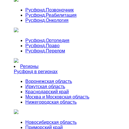
Русфонд.
Позвоночник
Русфонд.
Реабилитация
Русфонд.
Онкология
Русфонд.
Ортопедия
Русфонд.
Право
Русфонд.
Перелом
Регионы
Русфонд в регионах
Воронежская область
Иркутская область
Краснодарский край
Москва и Московская область
Нижегородская область
Новосибирская область
Приморский край