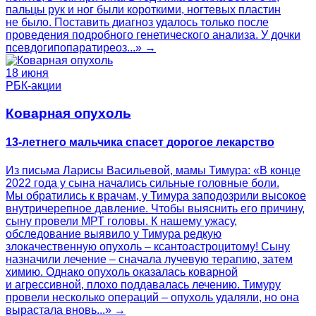
пальцы рук и ног были короткими, ногтевых пластин
не было. Поставить диагноз удалось только после
проведения подробного генетического анализа. У дочки
псевдогипопаратиреоз...» →
18 июня
РБК-акции
Коварная опухоль
13-летнего мальчика спасет дорогое лекарство
Из письма Ларисы Васильевой, мамы Тимура: «В конце
2022 года у сына начались сильные головные боли.
Мы обратились к врачам, у Тимура заподозрили высокое
внутричерепное давление. Чтобы выяснить его причину,
сыну провели МРТ головы. К нашему ужасу,
обследование выявило у Тимура редкую
злокачественную опухоль – ксантоастроцитому! Сыну
назначили лечение – сначала лучевую терапию, затем
химию. Однако опухоль оказалась коварной
и агрессивной, плохо поддавалась лечению. Тимуру
провели несколько операций – опухоль удаляли, но она
вырастала вновь...» →