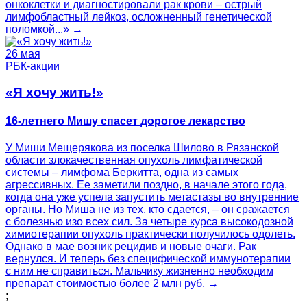
онкоклетки и диагностировали рак крови – острый
лимфобластный лейкоз, осложненный генетической
поломкой...» →
26 мая
РБК-акции
«Я хочу жить!»
16-летнего Мишу спасет дорогое лекарство
У Миши Мещерякова из поселка Шилово в Рязанской
области злокачественная опухоль лимфатической
системы – лимфома Беркитта, одна из самых
агрессивных. Ее заметили поздно, в начале этого года,
когда она уже успела запустить метастазы во внутренние
органы. Но Миша не из тех, кто сдается, – он сражается
с болезнью изо всех сил. За четыре курса высокодозной
химиотерапии опухоль практически получилось одолеть.
Однако в мае возник рецидив и новые очаги. Рак
вернулся. И теперь без специфической иммунотерапии
с ним не справиться. Мальчику жизненно необходим
препарат стоимостью более 2 млн руб. →
;