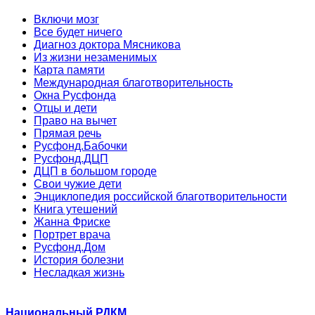
Включи мозг
Все будет ничего
Диагноз доктора Мясникова
Из жизни незаменимых
Карта памяти
Международная благотворительность
Окна Русфонда
Отцы и дети
Право на вычет
Прямая речь
Русфонд.Бабочки
Русфонд.ДЦП
ДЦП в большом городе
Свои чужие дети
Энциклопедия российской благотворительности
Книга утешений
Жанна Фриске
Портрет врача
Русфонд.Дом
История болезни
Несладкая жизнь
Национальный РДКМ