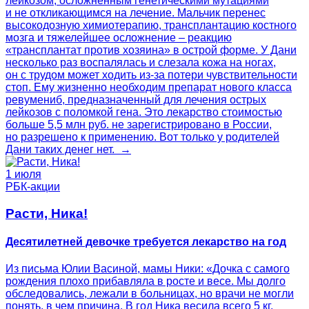
лейкозом, осложненным генетическими мутациями
и не откликающимся на лечение. Мальчик перенес
высокодозную химиотерапию, трансплантацию костного
мозга и тяжелейшее осложнение – реакцию
«трансплантат против хозяина» в острой форме. У Дани
несколько раз воспалялась и слезала кожа на ногах,
он с трудом может ходить из-за потери чувствительности
стоп. Ему жизненно необходим препарат нового класса
ревумениб, предназначенный для лечения острых
лейкозов с поломкой гена. Это лекарство стоимостью
больше 5,5 млн руб. не зарегистрировано в России,
но разрешено к применению. Вот только у родителей
Дани таких денег нет. →
1 июля
РБК-акции
Расти, Ника!
Десятилетней девочке требуется лекарство на год
Из письма Юлии Васиной, мамы Ники: «Дочка с самого
рождения плохо прибавляла в росте и весе. Мы долго
обследовались, лежали в больницах, но врачи не могли
понять, в чем причина. В год Ника весила всего 5 кг,