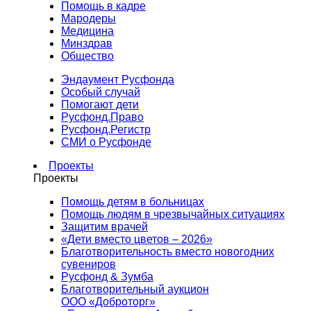
Помощь в кадре
Мародеры
Медицина
Минздрав
Общество
Эндаумент Русфонда
Особый случай
Помогают дети
Русфонд.Право
Русфонд.Регистр
СМИ о Русфонде
Проекты
Проекты
Помощь детям в больницах
Помощь людям в чрезвычайных ситуациях
Защитим врачей
«Дети вместо цветов – 2026»
Благотворительность вместо новогодних
сувениров
Русфонд & Зумба
Благотворительный аукцион
ООО «Доброторг»