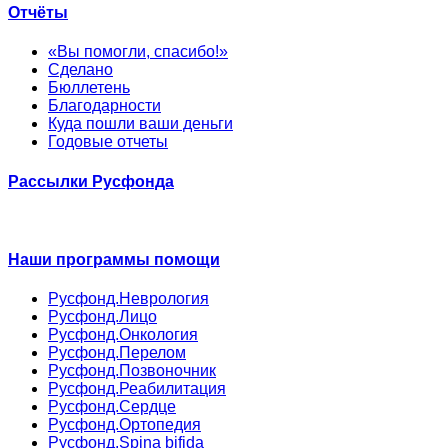
Отчёты
«Вы помогли, спасибо!»
Сделано
Бюллетень
Благодарности
Куда пошли ваши деньги
Годовые отчеты
Рассылки Русфонда
Наши программы помощи
Русфонд.Неврология
Русфонд.Лицо
Русфонд.Онкология
Русфонд.Перелом
Русфонд.Позвоночник
Русфонд.Реабилитация
Русфонд.Сердце
Русфонд.Ортопедия
Русфонд.Spina bifida