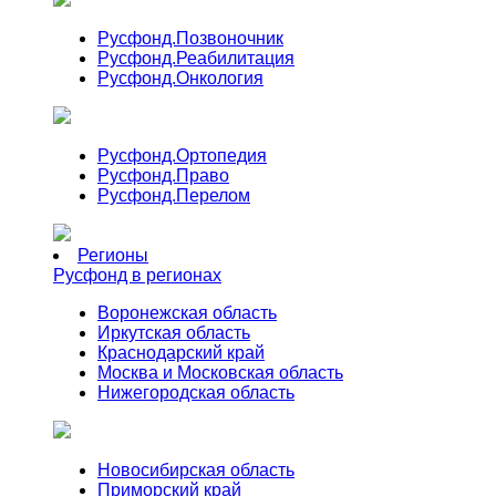
Русфонд.
Позвоночник
Русфонд.
Реабилитация
Русфонд.
Онкология
Русфонд.
Ортопедия
Русфонд.
Право
Русфонд.
Перелом
Регионы
Русфонд в регионах
Воронежская область
Иркутская область
Краснодарский край
Москва и Московская область
Нижегородская область
Новосибирская область
Приморский край