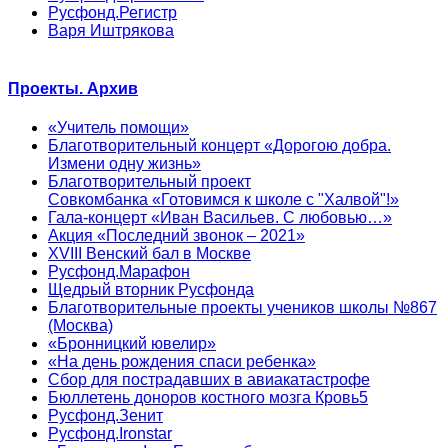
Русфонд.Регистр
Варя Иштрякова
Проекты. Архив
«Учитель помощи»
Благотворительный концерт «Дорогою добра.
Измени одну жизнь»
Благотворительный проект
Совкомбанка «Готовимся к школе с "Халвой"!»
Гала-концерт «Иван Васильев. С любовью…»
Акция «Последний звонок – 2021»
XVIII Венский бал в Москве
Русфонд.Марафон
Щедрый вторник Русфонда
Благотворительные проекты учеников школы №867
(Москва)
«Бронницкий ювелир»
«На день рождения спаси ребенка»
Сбор для пострадавших в авиакатастрофе
Бюллетень доноров костного мозга Кровь5
Русфонд.Зенит
Русфонд.Ironstar