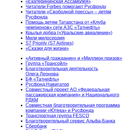
«Екатерининская Ассамблея»
Читатели Forbes помогают Русфонду
Читатели «Свободной прессы» – детям
Русфонда
Помощь детям Татарстана от «Клуба
чемпионов» сети АЗС «Татнефть»
Крылья добра («Уральские авиалинии»)
Мили милосердия
S7 Priority (S7 Airlines)
«Сказки для жизни»
«Активный гражданин» и «Миллион призов»
Группа «Трансойл»
Благотворительная деятельность
Олега Леонова
БФ «Татнефть»
Русфонд.Навигатор
Совместный проект АО «Федеральная
пассажирская компания» и Национального
РДКМ
Совместная благотворительная программа
компании «Ютека» и Русфонда
Транспортная группа FESCO
Благотворительный сервис Альфа-Банка
Сбербанк