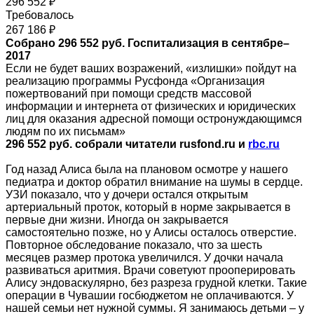
296 552 ₽
Требовалось
267 186 ₽
Собрано 296 552 руб. Госпитализация в сентябре–
2017
Если не будет ваших возражений, «излишки» пойдут на
реализацию программы Русфонда «Организация
пожертвований при помощи средств массовой
информации и интернета от физических и юридических
лиц для оказания адресной помощи остронуждающимся
людям по их письмам»
296 552
руб. собрали читатели rusfond.ru и
rbс.ru
Год назад Алиса была на плановом осмотре у нашего
педиатра и доктор обратил внимание на шумы в сердце.
УЗИ показало, что у дочери остался открытым
артериальный проток, который в норме закрывается в
первые дни жизни. Иногда он закрывается
самостоятельно позже, но у Алисы осталось отверстие.
Повторное обследование показало, что за шесть
месяцев размер протока увеличился. У дочки начала
развиваться аритмия. Врачи советуют прооперировать
Алису эндоваскулярно, без разреза грудной клетки. Такие
операции в Чувашии госбюджетом не оплачиваются. У
нашей семьи нет нужной суммы. Я занимаюсь детьми – у