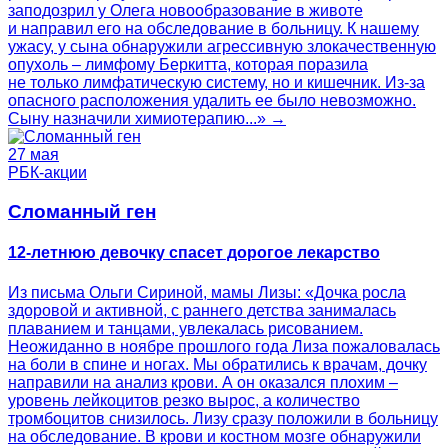
заподозрил у Олега новообразование в животе
и направил его на обследование в больницу. К нашему
ужасу, у сына обнаружили агрессивную злокачественную
опухоль – лимфому Беркитта, которая поразила
не только лимфатическую систему, но и кишечник. Из-за
опасного расположения удалить ее было невозможно.
Сыну назначили химиотерапию...» →
27 мая
РБК-акции
Сломанный ген
12-летнюю девочку спасет дорогое лекарство
Из письма Ольги Сириной, мамы Лизы: «Дочка росла
здоровой и активной, с раннего детства занималась
плаванием и танцами, увлекалась рисованием.
Неожиданно в ноябре прошлого года Лиза пожаловалась
на боли в спине и ногах. Мы обратились к врачам, дочку
направили на анализ крови. А он оказался плохим –
уровень лейкоцитов резко вырос, а количество
тромбоцитов снизилось. Лизу сразу положили в больницу
на обследование. В крови и костном мозге обнаружили