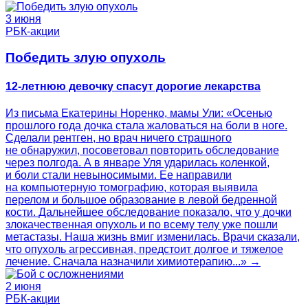
3 июня
РБК-акции
Победить злую опухоль
12-летнюю девочку спасут дорогие лекарства
Из письма Екатерины Норенко, мамы Ули: «Осенью
прошлого года дочка стала жаловаться на боли в ноге.
Сделали рентген, но врач ничего страшного
не обнаружил, посоветовал повторить обследование
через полгода. А в январе Уля ударилась коленкой,
и боли стали невыносимыми. Ее направили
на компьютерную томографию, которая выявила
перелом и большое образование в левой бедренной
кости. Дальнейшее обследование показало, что у дочки
злокачественная опухоль и по всему телу уже пошли
метастазы. Наша жизнь вмиг изменилась. Врачи сказали,
что опухоль агрессивная, предстоит долгое и тяжелое
лечение. Сначала назначили химиотерапию...» →
2 июня
РБК-акции