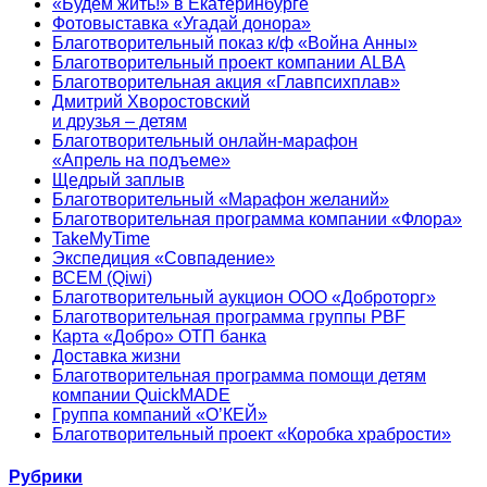
«Будем жить!» в Екатеринбурге
Фотовыставка «Угадай донора»
Благотворительный показ к/ф «Война Анны»
Благотворительный проект компании ALBA
Благотворительная акция «Главпсихплав»
Дмитрий Хворостовский
и друзья – детям
Благотворительный онлайн‑марафон
«Апрель на подъеме»
Щедрый заплыв
Благотворительный «Марафон желаний»
Благотворительная программа компании «Флора»
TakeMyTime
Экспедиция «Совпадение»
ВСЕМ (Qiwi)
Благотворительный аукцион ООО «Доброторг»
Благотворительная программа группы PBF
Карта «Добро» ОТП банка
Доставка жизни
Благотворительная программа помощи детям
компании QuickMADE
Группа компаний «О’КЕЙ»
Благотворительный проект «Коробка храбрости»
Рубрики