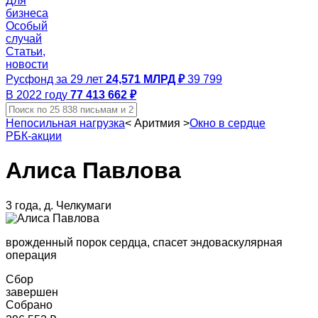
Для
бизнеса
Особый
случай
Статьи,
новости
Русфонд за 29 лет
24,571 МЛРД ₽
39 799
В 2022 году
77 413 662 ₽
Непосильная нагрузка
<
Аритмия
>
Окно в сердце
РБК-акции
Алиса Павлова
3 года, д. Челкумаги
врожденный порок сердца, спасет эндоваскулярная
операция
Сбор
завершен
Собрано