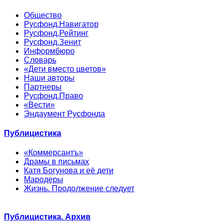
Общество
Русфонд.Навигатор
Русфонд.Рейтинг
Русфонд.Зенит
Информбюро
Словарь
«Дети вместо цветов»
Наши авторы
Партнеры
Русфонд.Право
«Вести»
Эндаумент Русфонда
Публицистика
«Коммерсантъ»
Драмы в письмах
Катя Богунова и её дети
Мародеры
Жизнь. Продолжение следует
Публицистика. Архив