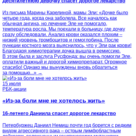
Десятилетнюю девочку спасет дорогое лекарство
Из письма Марины Карелиной, мамы Эли: «Дочке было
четыре года, когда она заболела. Все началось как
обычная ангина, но лечение Эле не помогало,
температура росла. Мы поехали в больницу, где дочку
сразу обследовали. Анализ крови оказался плохим –
низкий уровень тромбоцитов и гемоглобина. После
пункции костного мозга выяснилось, что у Эли рак крови!
Благодаря химиотерапии дочка вышла в ремиссию.
В этом была и заслуга Русфонда: вы очень помогли Эле,
оплатили важный и дорогой химиопрепарат. Огромное
спасибо! Однако мы вынуждены вновь обратиться
за помощью...» →
15 июля
РБК-акции
«Из-за боли мне не хотелось жить»
16-летнего Даниила спасет дорогое лекарство
Петербуржец Даниил Немиш почти год борется с редким
видом агрессивного рака – острым лимфобластным