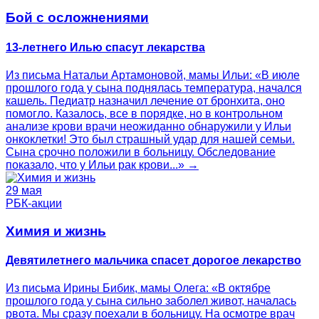
Бой с осложнениями
13-летнего Илью спасут лекарства
Из письма Натальи Артамоновой, мамы Ильи: «В июле
прошлого года у сына поднялась температура, начался
кашель. Педиатр назначил лечение от бронхита, оно
помогло. Казалось, все в порядке, но в контрольном
анализе крови врачи неожиданно обнаружили у Ильи
онкоклетки! Это был страшный удар для нашей семьи.
Сына срочно положили в больницу. Обследование
показало, что у Ильи рак крови...» →
29 мая
РБК-акции
Химия и жизнь
Девятилетнего мальчика спасет дорогое лекарство
Из письма Ирины Бибик, мамы Олега: «В октябре
прошлого года у сына сильно заболел живот, началась
рвота. Мы сразу поехали в больницу. На осмотре врач