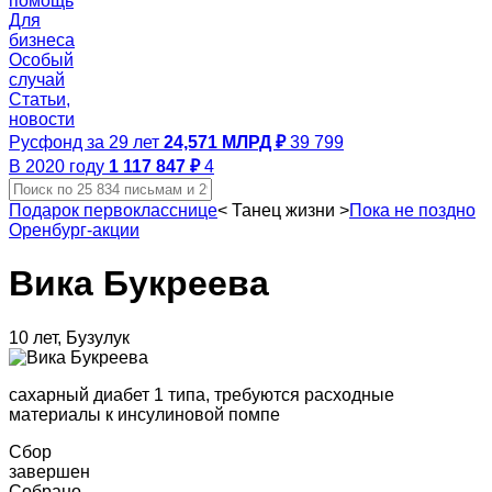
помощь
Для
бизнеса
Особый
случай
Статьи,
новости
Русфонд за 29 лет
24,571 МЛРД ₽
39 799
В 2020 году
1 117 847 ₽
4
Подарок первокласснице
<
Танец жизни
>
Пока не поздно
Оренбург-акции
Вика Букреева
10 лет, Бузулук
сахарный диабет 1 типа, требуются расходные
материалы к инсулиновой помпе
Сбор
завершен
Собрано