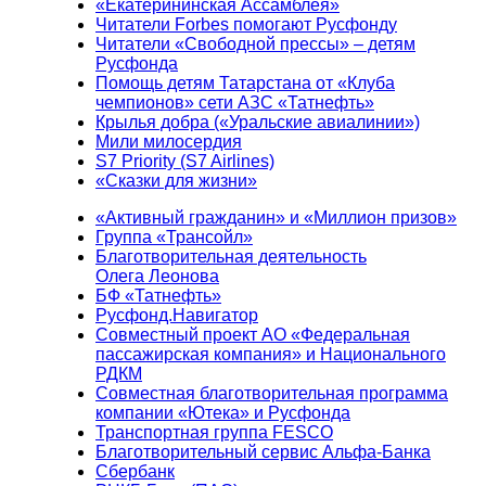
«Екатерининская Ассамблея»
Читатели Forbes помогают Русфонду
Читатели «Свободной прессы» – детям
Русфонда
Помощь детям Татарстана от «Клуба
чемпионов» сети АЗС «Татнефть»
Крылья добра («Уральские авиалинии»)
Мили милосердия
S7 Priority (S7 Airlines)
«Сказки для жизни»
«Активный гражданин» и «Миллион призов»
Группа «Трансойл»
Благотворительная деятельность
Олега Леонова
БФ «Татнефть»
Русфонд.Навигатор
Совместный проект АО «Федеральная
пассажирская компания» и Национального
РДКМ
Совместная благотворительная программа
компании «Ютека» и Русфонда
Транспортная группа FESCO
Благотворительный сервис Альфа-Банка
Сбербанк