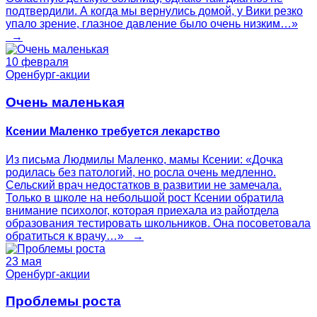
подтвердили. А когда мы вернулись домой, у Вики резко
упало зрение, глазное давление было очень низким…»
→
10 февраля
Оренбург-акции
Очень маленькая
Ксении Маленко требуется лекарство
Из письма Людмилы Маленко, мамы Ксении: «Дочка
родилась без патологий, но росла очень медленно.
Сельский врач недостатков в развитии не замечала.
Только в школе на небольшой рост Ксении обратила
внимание психолог, которая приехала из райотдела
образования тестировать школьников. Она посоветовала
обратиться к врачу…» →
23 мая
Оренбург-акции
Проблемы роста