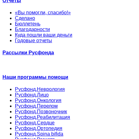
Отчёты
«Вы помогли, спасибо!»
Сделано
Бюллетень
Благодарности
Куда пошли ваши деньги
Годовые отчеты
Рассылки Русфонда
Наши программы помощи
Русфонд.Неврология
Русфонд.Лицо
Русфонд.Онкология
Русфонд.Перелом
Русфонд.Позвоночник
Русфонд.Реабилитация
Русфонд.Сердце
Русфонд.Ортопедия
Русфонд.Spina bifida