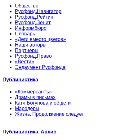
Общество
Русфонд.Навигатор
Русфонд.Рейтинг
Русфонд.Зенит
Информбюро
Словарь
«Дети вместо цветов»
Наши авторы
Партнеры
Русфонд.Право
«Вести»
Эндаумент Русфонда
Публицистика
«Коммерсантъ»
Драмы в письмах
Катя Богунова и её дети
Мародеры
Жизнь. Продолжение следует
Публицистика. Архив