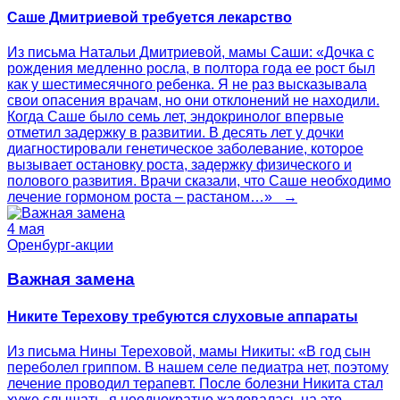
Саше Дмитриевой требуется лекарство
Из письма Натальи Дмитриевой, мамы Саши: «Дочка с
рождения медленно росла, в полтора года ее рост был
как у шестимесячного ребенка. Я не раз высказывала
свои опасения врачам, но они отклонений не находили.
Когда Саше было семь лет, эндокринолог впервые
отметил задержку в развитии. В десять лет у дочки
диагностировали генетическое заболевание, которое
вызывает остановку роста, задержку физического и
полового развития. Врачи сказали, что Саше необходимо
лечение гормоном роста – растаном…» →
4 мая
Оренбург-акции
Важная замена
Никите Терехову требуются слуховые аппараты
Из письма Нины Тереховой, мамы Никиты: «В год сын
переболел гриппом. В нашем селе педиатра нет, поэтому
лечение проводил терапевт. После болезни Никита стал
хуже слышать, я неоднократно жаловалась на это