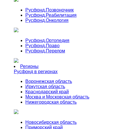
Русфонд.
Позвоночник
Русфонд.
Реабилитация
Русфонд.
Онкология
Русфонд.
Ортопедия
Русфонд.
Право
Русфонд.
Перелом
Регионы
Русфонд в регионах
Воронежская область
Иркутская область
Краснодарский край
Москва и Московская область
Нижегородская область
Новосибирская область
Приморский край