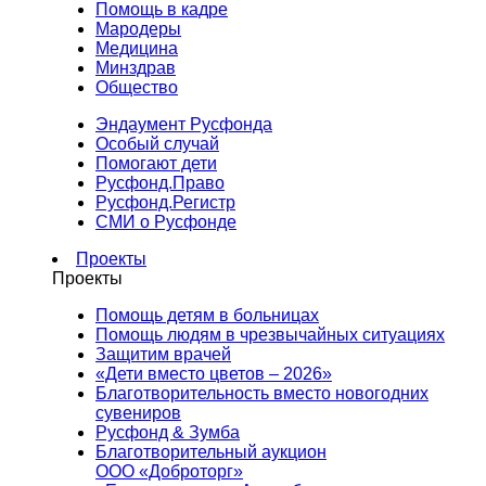
Помощь в кадре
Мародеры
Медицина
Минздрав
Общество
Эндаумент Русфонда
Особый случай
Помогают дети
Русфонд.Право
Русфонд.Регистр
СМИ о Русфонде
Проекты
Проекты
Помощь детям в больницах
Помощь людям в чрезвычайных ситуациях
Защитим врачей
«Дети вместо цветов – 2026»
Благотворительность вместо новогодних
сувениров
Русфонд & Зумба
Благотворительный аукцион
ООО «Доброторг»