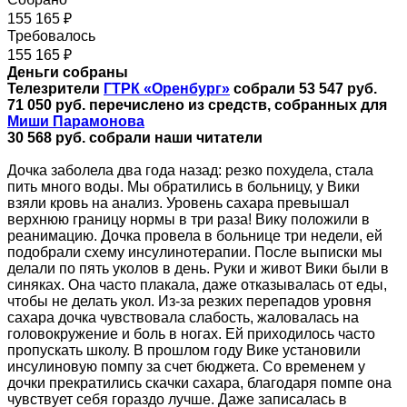
155 165 ₽
Требовалось
155 165 ₽
Деньги собраны
Телезрители
ГТРК «Оренбург»
собрали 53 547 руб.
71 050 руб. перечислено из средств, собранных для
Миши Парамонова
30 568 руб. собрали наши читатели
Дочка заболела два года назад: резко похудела, стала
пить много воды. Мы обратились в больницу, у Вики
взяли кровь на анализ. Уровень сахара превышал
верхнюю границу нормы в три раза! Вику положили в
реанимацию. Дочка провела в больнице три недели, ей
подобрали схему инсулинотерапии. После выписки мы
делали по пять уколов в день. Руки и живот Вики были в
синяках. Она часто плакала, даже отказывалась от еды,
чтобы не делать укол. Из-за резких перепадов уровня
сахара дочка чувствовала слабость, жаловалась на
головокружение и боль в ногах. Ей приходилось часто
пропускать школу. В прошлом году Вике установили
инсулиновую помпу за счет бюджета. Со временем у
дочки прекратились скачки сахара, благодаря помпе она
чувствует себя гораздо лучше. Даже записалась в