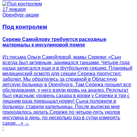
17 января
Оренбург-акции
Под контролем
Сереже Самойлову требуются расходные
материалы к инсулиновой помпе
Из письма Ольги Самойловой, мамы Сережи: «Сын
всегда был активным, занимался танцами. Четыре года
назад записался еще и в футбольную секцию. Плановый
медицинский осмотр для секции Сережа пропустил:
заболел. Мы обратились за справкой в Областную
детскую больницу в Оренбурге. Там Сережа прошел все
обследования, у него взяли кровь на анализ. Результат
был ужасным: уровень сахара в крови у Сережи в три с
лишним раза превышал норму! Сына положили в
больницу, ставили капельницы. После выписки мне
приходилось делать Сереже по четыре-пять уколов
инсулина в день, по несколько раз в сутки измерять
сахар…» →
;