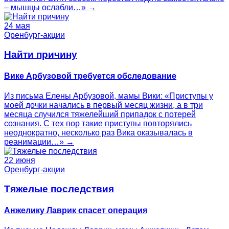
– мышцы ослабли…» →
24 мая
Оренбург-акции
Найти причину
Вике Арбузовой требуется обследование
Из письма Елены Арбузовой, мамы Вики: «Приступы у
моей дочки начались в первый месяц жизни, а в три
месяца случился тяжелейший припадок с потерей
сознания. С тех пор такие приступы повторялись
неоднократно, несколько раз Вика оказывалась в
реанимации…» →
22 июня
Оренбург-акции
Тяжелые последствия
Анжелику Лаврик спасет операция