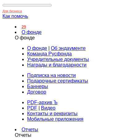
Для бизнеса
Как помочь
29
О фонде
О фонде
О фонде
|
Об эндаументе
Команда Русфонда
Учредительные документы
Награды и благодарности
Подписка на новости
Подарочные сертификаты
Баннеры
Договор
PDF-архив Ъ
PDF
|
Видео
Контакты и реквизиты
Мобильные приложения
Отчеты
Отчеты