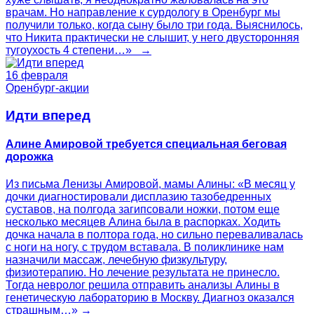
врачам. Но направление к сурдологу в Оренбург мы
получили только, когда сыну было три года. Выяснилось,
что Никита практически не слышит, у него двусторонняя
тугоухость 4 степени…» →
16 февраля
Оренбург-акции
Идти вперед
Алине Амировой требуется специальная беговая
дорожка
Из письма Ленизы Амировой, мамы Алины: «В месяц у
дочки диагностировали дисплазию тазобедренных
суставов, на полгода загипсовали ножки, потом еще
несколько месяцев Алина была в распорках. Ходить
дочка начала в полтора года, но сильно переваливалась
с ноги на ногу, с трудом вставала. В поликлинике нам
назначили массаж, лечебную физкультуру,
физиотерапию. Но лечение результата не принесло.
Тогда невролог решила отправить анализы Алины в
генетическую лабораторию в Москву. Диагноз оказался
страшным…» →