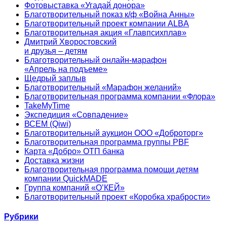
Фотовыставка «Угадай донора»
Благотворительный показ к/ф «Война Анны»
Благотворительный проект компании ALBA
Благотворительная акция «Главпсихплав»
Дмитрий Хворостовский
и друзья – детям
Благотворительный онлайн‑марафон
«Апрель на подъеме»
Щедрый заплыв
Благотворительный «Марафон желаний»
Благотворительная программа компании «Флора»
TakeMyTime
Экспедиция «Совпадение»
ВСЕМ (Qiwi)
Благотворительный аукцион ООО «Доброторг»
Благотворительная программа группы PBF
Карта «Добро» ОТП банка
Доставка жизни
Благотворительная программа помощи детям
компании QuickMADE
Группа компаний «О’КЕЙ»
Благотворительный проект «Коробка храбрости»
Рубрики