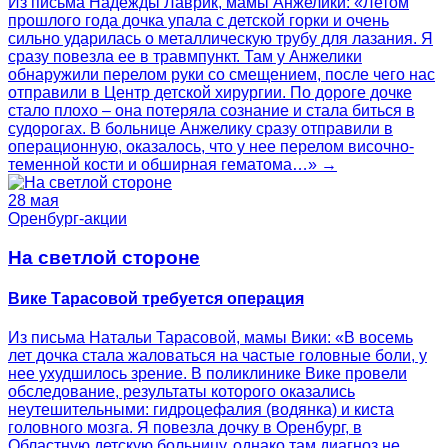
Из письма Надежды Лаврик, мамы Анжелики: «Летом
прошлого года дочка упала с детской горки и очень
сильно ударилась о металлическую трубу для лазания. Я
сразу повезла ее в травмпункт. Там у Анжелики
обнаружили перелом руки со смещением, после чего нас
отправили в Центр детской хирургии. По дороге дочке
стало плохо – она потеряла сознание и стала биться в
судорогах. В больнице Анжелику сразу отправили в
операционную, оказалось, что у нее перелом височно-
теменной кости и обширная гематома…» →
28 мая
Оренбург-акции
На светлой стороне
Вике Тарасовой требуется операция
Из письма Натальи Тарасовой, мамы Вики: «В восемь
лет дочка стала жаловаться на частые головные боли, у
нее ухудшилось зрение. В поликлинике Вике провели
обследование, результаты которого оказались
неутешительными: гидроцефалия (водянка) и киста
головного мозга. Я повезла дочку в Оренбург, в
Областную детскую больницу, однако там диагноз не