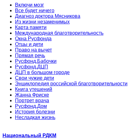
Включи мозг
Все будет ничего
Диагноз доктора Мясникова
Из жизни незаменимых
Карта памяти
Международная благотворительность
Окна Русфонда
Отцы и дети
Право на вычет
Прямая речь
Русфонд.Бабочки
Русфонд.ДЦП
ДЦП в большом городе
Свои чужие дети
Энциклопедия российской благотворительности
Книга утешений
Жанна Фриске
Портрет врача
Русфонд.Дом
История болезни
Несладкая жизнь
Национальный РДКМ