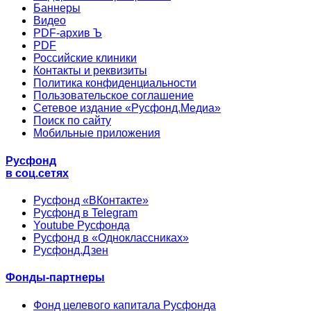
Баннеры
Видео
PDF-архив Ъ
PDF
Российские клиники
Контакты и реквизиты
Политика конфиденциальности
Пользовательское соглашение
Сетевое издание «Русфонд.Медиа»
Поиск по сайту
Мобильные приложения
Русфонд
в соц.сетях
Русфонд «ВКонтакте»
Русфонд в Telegram
Youtube Русфонда
Русфонд в «Одноклассниках»
Русфонд.Дзен
Фонды-партнеры
Фонд целевого капитала Русфонда