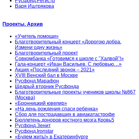
Русфонд.Регистр
Варя Иштрякова
Проекты. Архив
«Учитель помощи»
Благотворительный концерт «Дорогою добра.
Измени одну жизнь»
Благотворительный проект
Совкомбанка «Готовимся к школе с "Халвой"!»
Гала-концерт «Иван Васильев. С любовью…»
Акция «Последний звонок – 2021»
XVIII Венский бал в Москве
Русфонд.Марафон
Щедрый вторник Русфонда
Благотворительные проекты учеников школы №867
(Москва)
«Бронницкий ювелир»
«На день рождения спаси ребенка»
Сбор для пострадавших в авиакатастрофе
Бюллетень доноров костного мозга Кровь5
Русфонд.Зенит
Русфонд.Ironstar
«Будем жить!» в Екатеринбурге