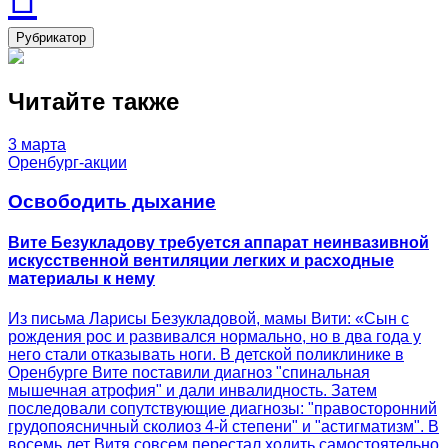
Рубрикатор
Читайте также
3 марта
Оренбург-акции
Освободить дыхание
Вите Безукладову требуется аппарат неинвазивной
искусственной вентиляции легких и расходные
материалы к нему
Из письма Ларисы Безукладовой, мамы Вити: «Сын с
рождения рос и развивался нормально, но в два года у
него стали отказывать ноги. В детской поликлинике в
Оренбурге Вите поставили диагноз "спинальная
мышечная атрофия" и дали инвалидность. Затем
последовали сопутствующие диагнозы: "правосторонний
грудопоясничный сколиоз 4-й степени" и "астигматизм". В
восемь лет Витя совсем перестал ходить самостоятельно