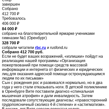
завершен
Собрано
412 700 ₽
Требовалось
406 000 ₽
84 000 ₽
собрано на благотворительной ярмарке учениками
гимназии №1 (Оренбург)
328 700 ₽
собрали читатели
rbc.ru
и rusfond.ru
Собрано 412 700 руб.
Если не будет ваших возражений, «излишки» пойдут на
реализацию нашей программы «Организация
пожертвований при помощи средств массовой
информации и интернета от физических и юридических
лиц для оказания адресной помощи остронуждающимся
людям по их письмам»
Сын с рождения рос и развивался нормально, но в два
года у него стали отказывать ноги. В детской поликлинике
в Оренбурге Вите поставили диагноз «спинальная
мышечная атрофия» и дали инвалидность. Затем
последовали сопутствующие диагнозы: «правосторонний
грудопоясничный сколиоз 4-й степени» и «астигматизм».
В восемь лет Витя совсем перестал ходить