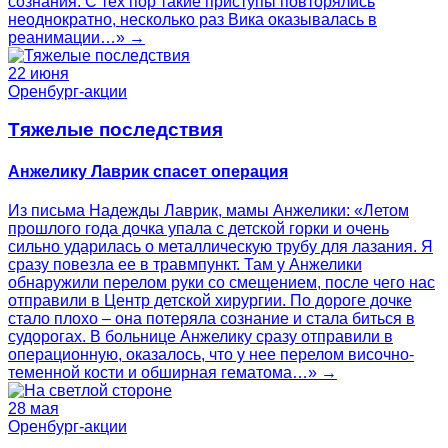
сознания. С тех пор такие приступы повторялись
неоднократно, несколько раз Вика оказывалась в
реанимации…» →
22 июня
Оренбург-акции
Тяжелые последствия
Анжелику Лаврик спасет операция
Из письма Надежды Лаврик, мамы Анжелики: «Летом
прошлого года дочка упала с детской горки и очень
сильно ударилась о металлическую трубу для лазания. Я
сразу повезла ее в травмпункт. Там у Анжелики
обнаружили перелом руки со смещением, после чего нас
отправили в Центр детской хирургии. По дороге дочке
стало плохо – она потеряла сознание и стала биться в
судорогах. В больнице Анжелику сразу отправили в
операционную, оказалось, что у нее перелом височно-
теменной кости и обширная гематома…» →
28 мая
Оренбург-акции