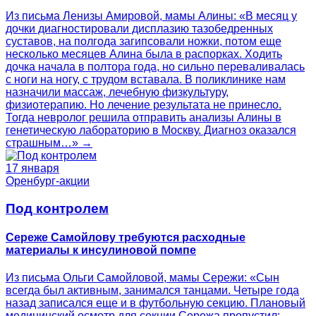
Из письма Ленизы Амировой, мамы Алины: «В месяц у
дочки диагностировали дисплазию тазобедренных
суставов, на полгода загипсовали ножки, потом еще
несколько месяцев Алина была в распорках. Ходить
дочка начала в полтора года, но сильно переваливалась
с ноги на ногу, с трудом вставала. В поликлинике нам
назначили массаж, лечебную физкультуру,
физиотерапию. Но лечение результата не принесло.
Тогда невролог решила отправить анализы Алины в
генетическую лабораторию в Москву. Диагноз оказался
страшным…» →
17 января
Оренбург-акции
Под контролем
Сереже Самойлову требуются расходные
материалы к инсулиновой помпе
Из письма Ольги Самойловой, мамы Сережи: «Сын
всегда был активным, занимался танцами. Четыре года
назад записался еще и в футбольную секцию. Плановый
медицинский осмотр для секции Сережа пропустил: