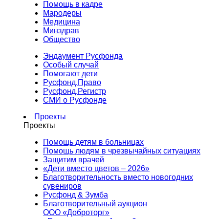
Помощь в кадре
Мародеры
Медицина
Минздрав
Общество
Эндаумент Русфонда
Особый случай
Помогают дети
Русфонд.Право
Русфонд.Регистр
СМИ о Русфонде
Проекты
Проекты
Помощь детям в больницах
Помощь людям в чрезвычайных ситуациях
Защитим врачей
«Дети вместо цветов – 2026»
Благотворительность вместо новогодних
сувениров
Русфонд & Зумба
Благотворительный аукцион
ООО «Доброторг»