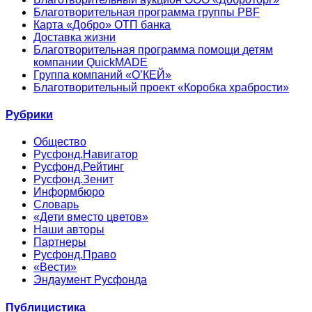
Благотворительная программа группы PBF
Карта «Добро» ОТП банка
Доставка жизни
Благотворительная программа помощи детям
компании QuickMADE
Группа компаний «О’КЕЙ»
Благотворительный проект «Коробка храбрости»
Рубрики
Общество
Русфонд.Навигатор
Русфонд.Рейтинг
Русфонд.Зенит
Информбюро
Словарь
«Дети вместо цветов»
Наши авторы
Партнеры
Русфонд.Право
«Вести»
Эндаумент Русфонда
Публицистика