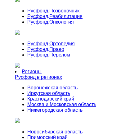
Русфонд.
Позвоночник
Русфонд.
Реабилитация
Русфонд.
Онкология
Русфонд.
Ортопедия
Русфонд.
Право
Русфонд.
Перелом
Регионы
Русфонд в регионах
Воронежская область
Иркутская область
Краснодарский край
Москва и Московская область
Нижегородская область
Новосибирская область
Приморский край