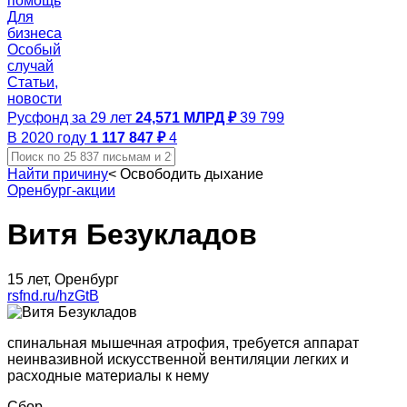
помощь
Для
бизнеса
Особый
случай
Статьи,
новости
Русфонд за 29 лет
24,571 МЛРД ₽
39 799
В 2020 году
1 117 847 ₽
4
Найти причину
<
Освободить дыхание
Оренбург-акции
Витя Безукладов
15 лет, Оренбург
rsfnd.ru/hzGtB
спинальная мышечная атрофия, требуется аппарат
неинвазивной искусственной вентиляции легких и
расходные материалы к нему
Сбор