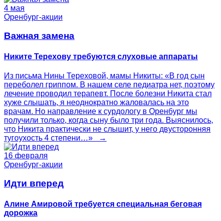
4 мая
Оренбург-акции
Важная замена
Никите Терехову требуются слуховые аппараты
Из письма Нины Тереховой, мамы Никиты: «В год сын
переболел гриппом. В нашем селе педиатра нет, поэтому
лечение проводил терапевт. После болезни Никита стал
хуже слышать, я неоднократно жаловалась на это
врачам. Но направление к сурдологу в Оренбург мы
получили только, когда сыну было три года. Выяснилось,
что Никита практически не слышит, у него двусторонняя
тугоухость 4 степени…» →
16 февраля
Оренбург-акции
Идти вперед
Алине Амировой требуется специальная беговая
дорожка