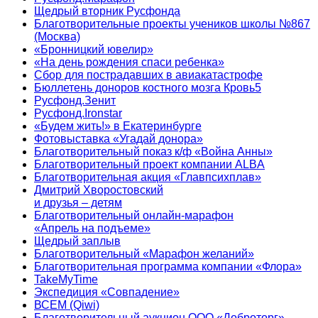
Щедрый вторник Русфонда
Благотворительные проекты учеников школы №867
(Москва)
«Бронницкий ювелир»
«На день рождения спаси ребенка»
Сбор для пострадавших в авиакатастрофе
Бюллетень доноров костного мозга Кровь5
Русфонд.Зенит
Русфонд.Ironstar
«Будем жить!» в Екатеринбурге
Фотовыставка «Угадай донора»
Благотворительный показ к/ф «Война Анны»
Благотворительный проект компании ALBA
Благотворительная акция «Главпсихплав»
Дмитрий Хворостовский
и друзья – детям
Благотворительный онлайн‑марафон
«Апрель на подъеме»
Щедрый заплыв
Благотворительный «Марафон желаний»
Благотворительная программа компании «Флора»
TakeMyTime
Экспедиция «Совпадение»
ВСЕМ (Qiwi)
Благотворительный аукцион ООО «Доброторг»