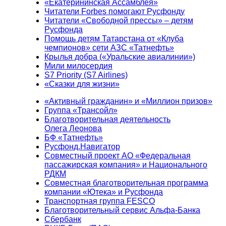
«Екатерининская Ассамблея»
Читатели Forbes помогают Русфонду
Читатели «Свободной прессы» – детям
Русфонда
Помощь детям Татарстана от «Клуба
чемпионов» сети АЗС «Татнефть»
Крылья добра («Уральские авиалинии»)
Мили милосердия
S7 Priority (S7 Airlines)
«Сказки для жизни»
«Активный гражданин» и «Миллион призов»
Группа «Трансойл»
Благотворительная деятельность
Олега Леонова
БФ «Татнефть»
Русфонд.Навигатор
Совместный проект АО «Федеральная
пассажирская компания» и Национального
РДКМ
Совместная благотворительная программа
компании «Ютека» и Русфонда
Транспортная группа FESCO
Благотворительный сервис Альфа-Банка
Сбербанк