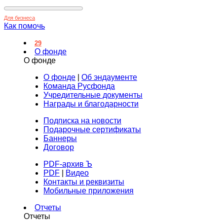
Для бизнеса
Как помочь
29
О фонде
О фонде
О фонде
|
Об эндаументе
Команда Русфонда
Учредительные документы
Награды и благодарности
Подписка на новости
Подарочные сертификаты
Баннеры
Договор
PDF-архив Ъ
PDF
|
Видео
Контакты и реквизиты
Мобильные приложения
Отчеты
Отчеты