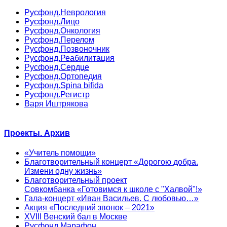
Русфонд.Неврология
Русфонд.Лицо
Русфонд.Онкология
Русфонд.Перелом
Русфонд.Позвоночник
Русфонд.Реабилитация
Русфонд.Сердце
Русфонд.Ортопедия
Русфонд.Spina bifida
Русфонд.Регистр
Варя Иштрякова
Проекты. Архив
«Учитель помощи»
Благотворительный концерт «Дорогою добра.
Измени одну жизнь»
Благотворительный проект
Совкомбанка «Готовимся к школе с "Халвой"!»
Гала-концерт «Иван Васильев. С любовью…»
Акция «Последний звонок – 2021»
XVIII Венский бал в Москве
Русфонд.Марафон