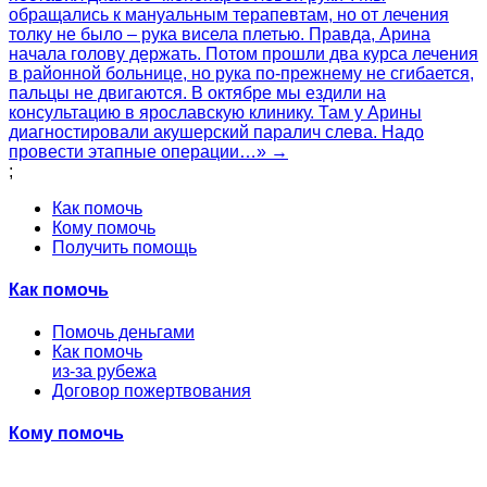
обращались к мануальным терапевтам, но от лечения
толку не было – рука висела плетью. Правда, Арина
начала голову держать. Потом прошли два курса лечения
в районной больнице, но рука по-прежнему не сгибается,
пальцы не двигаются. В октябре мы ездили на
консультацию в ярославскую клинику. Там у Арины
диагностировали акушерский паралич слева. Надо
провести этапные операции…» →
;
Как помочь
Кому помочь
Получить помощь
Как помочь
Помочь деньгами
Как помочь
из-за рубежа
Договор пожертвования
Кому помочь