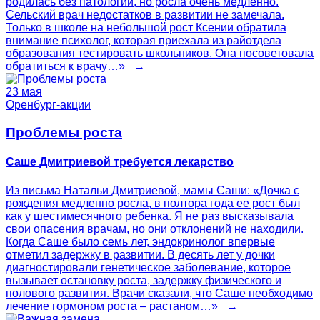
родилась без патологий, но росла очень медленно.
Сельский врач недостатков в развитии не замечала.
Только в школе на небольшой рост Ксении обратила
внимание психолог, которая приехала из райотдела
образования тестировать школьников. Она посоветовала
обратиться к врачу…» →
23 мая
Оренбург-акции
Проблемы роста
Саше Дмитриевой требуется лекарство
Из письма Натальи Дмитриевой, мамы Саши: «Дочка с
рождения медленно росла, в полтора года ее рост был
как у шестимесячного ребенка. Я не раз высказывала
свои опасения врачам, но они отклонений не находили.
Когда Саше было семь лет, эндокринолог впервые
отметил задержку в развитии. В десять лет у дочки
диагностировали генетическое заболевание, которое
вызывает остановку роста, задержку физического и
полового развития. Врачи сказали, что Саше необходимо
лечение гормоном роста – растаном…» →