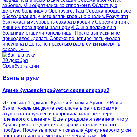
заболел. Мы обратились за справкой в Областную
детскую больницу в Оренбурге. Там Сережа прошел все
обследования, у него взяли кровь на анализ. Результат
был ужасным: уровень сахара в крови у Сережи в три с
лишним раза превышал норму! Сына положили в
больницу, ставили капельницы. После выписки мне
приходилось делать Сереже по четыре-пять уколов
инсулина в день, по несколько раз в сутки измерять
сахар…» →
20 декабря
Оренбург-акции
Взять в руки
Арине Кулаевой требуется серия операций
Из письма Людмилы Кулаевой, мамы Арины: «Роды
были тяжелыми, дочка весила четыре килограмма,
акушерка тянула ее и повредила малышке нерв
плечевого сплетения. Еще в роддоме я заметила, что у
Арины ручка не двигается. Врачи сказали, что это
пройдет. После выписки я показала Арину неврологу, он
поставил диагноз "монопарез левой руки". Мы