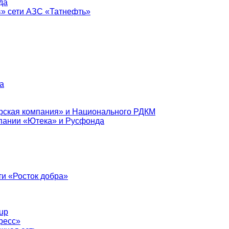
да
в» сети АЗС «Татнефть»
а
рская компания» и Национального РДКМ
пании «Ютека» и Русфонда
и «Росток добра»
up
ресс»