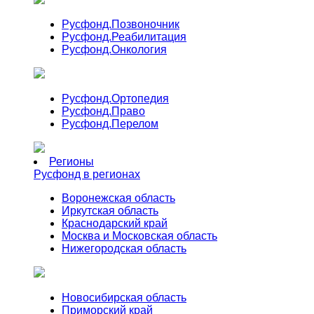
Русфонд.
Позвоночник
Русфонд.
Реабилитация
Русфонд.
Онкология
Русфонд.
Ортопедия
Русфонд.
Право
Русфонд.
Перелом
Регионы
Русфонд в регионах
Воронежская область
Иркутская область
Краснодарский край
Москва и Московская область
Нижегородская область
Новосибирская область
Приморский край