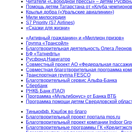
Читатели «Свободной прессы» – детям Русфон
Помощь детям Татарстана от «Клуба чемпионо
Крылья добра («Уральские авиалинии»)
Мили милосердия
S7 Priority (S7 Airlines)
«Сказки для жизни»
«Активный гражданин» и «Миллион призов»
Группа «Трансойл»
Благотворительная деятельность Олега Леонов
БФ «Татнефть»
Русфонд.Навигатор
Совместный проект АО «Федеральная пассажи
Совместная благотворительная программа ком
Транспортная группа FESCO
Благотворительный сервис Альфа-Банка
Сбербанк
РНКБ Банк (ПАО)
Программа «Мультибонус» от Банка ВТБ
Программа помощи детям Свердловской област
Тинькофф. Кэшбэк во благо
Благотворительный проект портала mos.ru
Благотворительный проект компании Indoor Gro
Благотворительные программы ГК «Кредитэксп