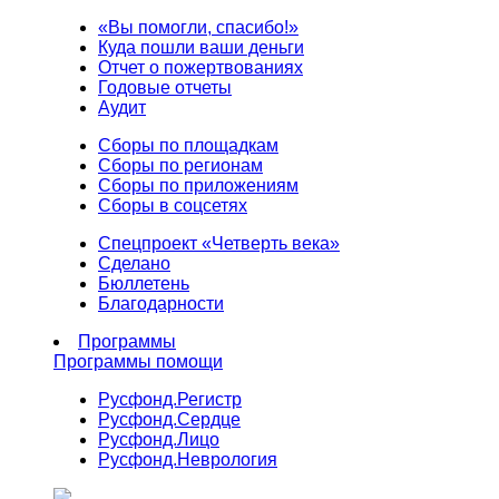
«Вы помогли, спасибо!»
Куда пошли ваши деньги
Отчет о пожертвованиях
Годовые отчеты
Аудит
Сборы по площадкам
Сборы по регионам
Сборы по приложениям
Сборы в соцсетях
Спецпроект «Четверть века»
Сделано
Бюллетень
Благодарности
Программы
Программы помощи
Русфонд.
Регистр
Русфонд.
Сердце
Русфонд.
Лицо
Русфонд.
Неврология