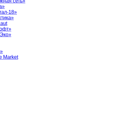
жная сеть»
а»
тал-18»
ктика»
aut
софт»
рЭко»
т»
e Market