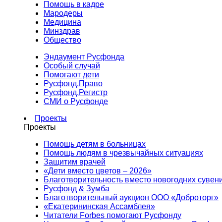
Помощь в кадре
Мародеры
Медицина
Минздрав
Общество
Эндаумент Русфонда
Особый случай
Помогают дети
Русфонд.Право
Русфонд.Регистр
СМИ о Русфонде
Проекты
Проекты
Помощь детям в больницах
Помощь людям в чрезвычайных ситуациях
Защитим врачей
«Дети вместо цветов – 2026»
Благотворительность вместо новогодних сувен
Русфонд & Зумба
Благотворительный аукцион ООО «Доброторг»
«Екатерининская Ассамблея»
Читатели Forbes помогают Русфонду