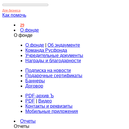
Для бизнеса
Как помочь
29
О фонде
О фонде
О фонде
|
Об эндаументе
Команда Русфонда
Учредительные документы
Награды и благодарности
Подписка на новости
Подарочные сертификаты
Баннеры
Договор
PDF-архив Ъ
PDF
|
Видео
Контакты и реквизиты
Мобильные приложения
Отчеты
Отчеты