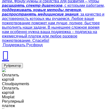
детей. Фонду нужны и средства для развития – чтобы
расширять спектр диагнозов
, с которыми работаем,
поддерживать новые методы лечения,
распространять медицинские знания
, за качество и
достоверность которых мы ручаемся. Любое ваше
пожертвование поможет нам лучше, полнее, быстрее
выполнять наши задачи. В нынешнее сложное время
нам особенно нужна ваша поддержка – подписка на
ежемесячный платеж или любое разовое
пожертвование. Спасибо!
Поддержать Русфонд
Рубрикатор
Оплатить
картой
Cloudpayments
Оплатить
картой
Mixplat
Регулярный
платеж