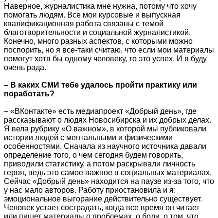
Наверное, журналистика мне нужна, потому что хочу
помогать людям. Все мои курсовые и выпускная
квалификационная работа связаны с темой
благотворительности и социальной журналистикой.
Конечно, много разных аспектов, с которыми можно
поспорить, но я все-таки считаю, что если мои материалы
помогут хотя бы одному человеку, то это успех. И я буду
очень рада.
– В каких СМИ тебе удалось пройти практику или
поработать?
– «ВКонтакте» есть медиапроект «Добрый день», где
рассказывают о людях Новосибирска и их добрых делах.
Я вела рубрику «О важном», в которой мы публиковали
истории людей с ментальными и физическими
особенностями. Сначала из научного источника давали
определение того, о чем сегодня будем говорить,
приводили статистику, а потом раскрывали личность
героя, ведь это самое важное в социальных материалах.
Сейчас «Добрый день» находится на паузе из-за того, что
у нас мало авторов. Работу приостановила и я:
эмоциональное выгорание действительно существует.
Человек устает сострадать, когда все время он читает
или пишет материалы о проблемах, о боли, о том, что