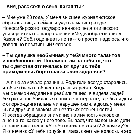
– Аня, расскажи о себе. Какая ты?
– Мне уже 23 года. У меня высшее журналистское
образование, а сейчас я учусь в магистратуре
Новосибирского государственного педагогического
университета на направлении «Медиаобразование».
Какая я? Себя оценивать не так-то просто, надеюсь, что
довольно позитивный человек.
– Ты девушка необычная, у тебя много талантов
и особенностей. Повлияло ли на тебя то, что
ты с детства отличалась от других, тебе
приходилось бороться за свое здоровье?
– А я не замечала разницы. Родители всегда старались,
чтобы я была в обществе разных ребят. Когда
мы с мамой ездили на реабилитацию, я видела людей
без рук и ног. Училась я в школе-интернате, где были дети
с опорно-двигательными нарушениями, а дома у меня
были друзья и знакомые без таких особенностей.
Я всегда обращала внимание на личность человека,
а не на то, какое у него тело. Бывает, что маленькие дети
спрашивают меня: «У тебя ножки не ходят? А почему?»
Я отвечаю: «У тебя голубые глаза, светлые волосы, и это