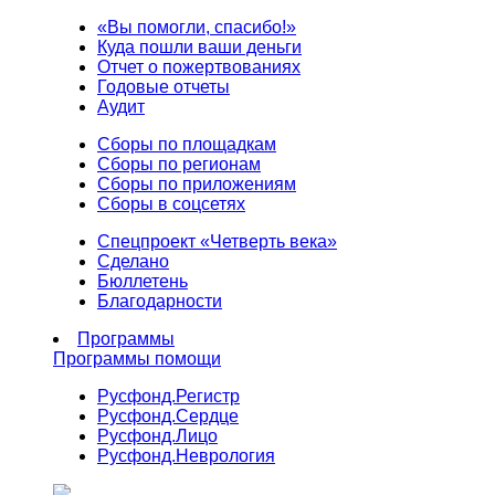
«Вы помогли, спасибо!»
Куда пошли ваши деньги
Отчет о пожертвованиях
Годовые отчеты
Аудит
Сборы по площадкам
Сборы по регионам
Сборы по приложениям
Сборы в соцсетях
Спецпроект «Четверть века»
Сделано
Бюллетень
Благодарности
Программы
Программы помощи
Русфонд.
Регистр
Русфонд.
Сердце
Русфонд.
Лицо
Русфонд.
Неврология