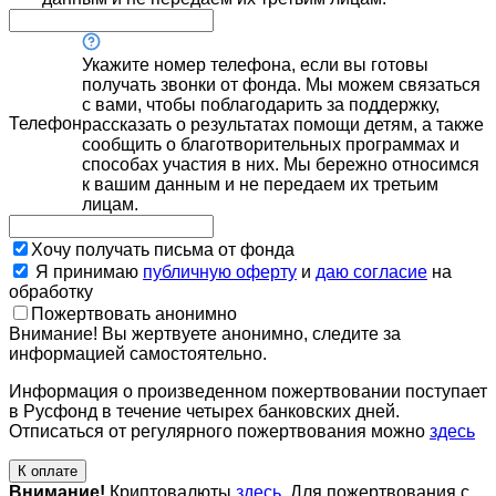
Укажите номер телефона, если вы готовы
получать звонки от фонда. Мы можем связаться
с вами, чтобы поблагодарить за поддержку,
Телефон
рассказать о результатах помощи детям, а также
сообщить о благотворительных программах и
способах участия в них. Мы бережно относимся
к вашим данным и не передаем их третьим
лицам.
Хочу получать письма от фонда
Я принимаю
публичную оферту
и
даю согласие
на
обработку
Пожертвовать анонимно
Внимание! Вы жертвуете анонимно, следите за
информацией самостоятельно.
Информация о произведенном пожертвовании поступает
в Русфонд в течение четырех банковских дней.
Отписаться от регулярного пожертвования можно
здесь
К оплате
Внимание!
Криптовалюты
здесь
. Для пожертвования с