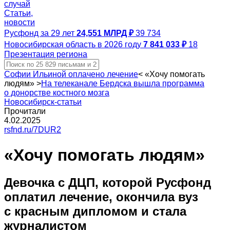
случай
Статьи,
новости
Русфонд за 29 лет
24,551 МЛРД ₽
39 734
Новосибирская область в 2026 году
7 841 033 ₽
18
Презентация региона
Софии Ильиной оплачено лечение
<
«Хочу помогать
людям»
>
На телеканале Бердска вышла программа
о донорстве костного мозга
Новосибирск-статьи
Прочитали
4.02.2025
rsfnd.ru/7DUR2
«Хочу помогать людям»
Девочка с ДЦП, которой Русфонд
оплатил лечение, окончила вуз
с красным дипломом и стала
журналистом