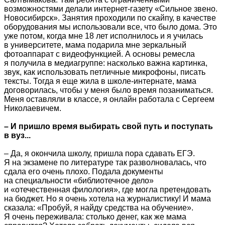
возможностями делали интернет-газету «Сильное звено.
Новосибирск». Занятия проходили по скайпу, в качестве
оборудования мы использовали все, что было дома. Это
уже потом, когда мне 18 лет исполнилось и я училась
в университете, мама подарила мне зеркальный
фотоаппарат с видеофункцией. А основы ремесла
я получила в медиагруппе: насколько важна картинка,
звук, как использовать петличные микрофоны, писать
тексты. Тогда я еще жила в школе-интернате, мама
договорилась, чтобы у меня было время позаниматься.
Меня оставляли в классе, я онлайн работала с Сергеем
Николаевичем.
– И пришло время выбирать свой путь и поступать
в вуз...
– Да, я окончила школу, пришла пора сдавать ЕГЭ.
Я на экзамене по литературе так разволновалась, что
сдала его очень плохо. Подала документы
на специальности «библиотечное дело»
и «отечественная филология», где могла претендовать
на бюджет. Но я очень хотела на журналистику! И мама
сказала: «Пробуй, я найду средства на обучение».
Я очень переживала: столько денег, как же мама