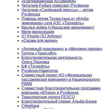
«Екатерининская Ассамблея»
Читатели Forbes помогают Русфонду
Читатели «Свободной прессы» – детям
Русфонда
Помощь детям Татарстана от «Клуба
чемпионов» сети АЗС «Татнефть»
Крылья добра («Уральские авиалинии»)
Мили милосердия
S7 Priority (S7 Airlines)
«Сказки для жизни»
«Активный гражданин» и «Миллион призов»
Группа «Трансойл»
Благотворительная деятельность
Олега Леонова
БФ «Татнефть»
Русфонд.Навигатор
Совместный проект АО «Федеральная
пассажирская компания» и Национального
РДКМ
Совместная благотворительная программа
компании «Ютека» и Русфонда
Транспортная группа FESCO
Благотворительный сервис Альфа-Банка
Сбербанк