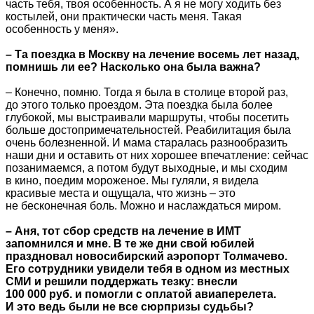
часть тебя, твоя особенность. А я не могу ходить без
костылей, они практически часть меня. Такая
особенность у меня».
– Та поездка в Москву на лечение восемь лет назад,
помнишь ли ее? Насколько она была важна?
– Конечно, помню. Тогда я была в столице второй раз,
до этого только проездом. Эта поездка была более
глубокой, мы выстраивали маршруты, чтобы посетить
больше достопримечательностей. Реабилитация была
очень болезненной. И мама старалась разнообразить
наши дни и оставить от них хорошее впечатление: сейчас
позанимаемся, а потом будут выходные, и мы сходим
в кино, поедим мороженое. Мы гуляли, я видела
красивые места и ощущала, что жизнь – это
не бесконечная боль. Можно и наслаждаться миром.
– Аня, тот сбор средств на лечение в ИМТ
запомнился и мне. В те же дни свой юбилей
праздновал новосибирский аэропорт Толмачево.
Его сотрудники увидели тебя в одном из местных
СМИ и решили поддержать тезку: внесли
100 000 руб. и помогли с оплатой авиаперелета.
И это ведь были не все сюрпризы судьбы?