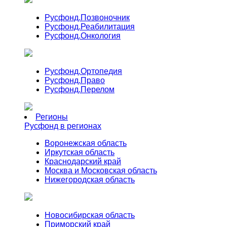
Русфонд.
Позвоночник
Русфонд.
Реабилитация
Русфонд.
Онкология
Русфонд.
Ортопедия
Русфонд.
Право
Русфонд.
Перелом
Регионы
Русфонд в регионах
Воронежская область
Иркутская область
Краснодарский край
Москва и Московская область
Нижегородская область
Новосибирская область
Приморский край