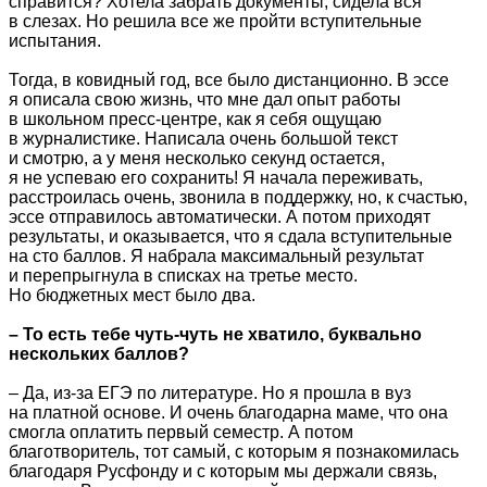
справится? Хотела забрать документы, сидела вся
в слезах. Но решила все же пройти вступительные
испытания.
Тогда, в ковидный год, все было дистанционно. В эссе
я описала свою жизнь, что мне дал опыт работы
в школьном пресс-центре, как я себя ощущаю
в журналистике. Написала очень большой текст
и смотрю, а у меня несколько секунд остается,
я не успеваю его сохранить! Я начала переживать,
расстроилась очень, звонила в поддержку, но, к счастью,
эссе отправилось автоматически. А потом приходят
результаты, и оказывается, что я сдала вступительные
на сто баллов. Я набрала максимальный результат
и перепрыгнула в списках на третье место.
Но бюджетных мест было два.
– То есть тебе чуть-чуть не хватило, буквально
нескольких баллов?
– Да, из-за ЕГЭ по литературе. Но я прошла в вуз
на платной основе. И очень благодарна маме, что она
смогла оплатить первый семестр. А потом
благотворитель, тот самый, с которым я познакомилась
благодаря Русфонду и с которым мы держали связь,