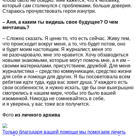
чтобы было не обидно. Мне кажется, что к человеку,
который сам столкнулся с проблемами, больше доверия.
Стараюсь прочувствовать героя изнутри.
– Аня, а каким ты видишь свое будущее? О чем
мечтаешь?
– Сложно сказать. Я ценю то, что есть сейчас. Живу тем,
что происходит вокруг меня, а то, что будет потом, оно
и будет моим настоящим. Я журналист, меня это
не разочаровало, мне это нравится. Хочу обзаводиться
новыми знакомыми, которые могут помочь мне, а я им –
своими материалами, присутствием, дружбой. Для меня
журналистика – средство коммуникации, средство жизни
для себя и помощи для других. Я бы посоветовала всем
ребятам идти туда, куда вас зовет душа. У каждого есть
свои особенности, и нужно искать, где бы они выигрышно
смотрелись в нашем мире, чтобы это было вашей
изюминкой. Никогда не сомневайтесь в себе,
и я уверена, у вас тоже все получится.
Фото
из личного архива
Только благодаря вашей помощи мы помогаем лечить