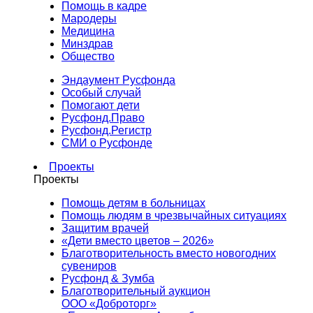
Помощь в кадре
Мародеры
Медицина
Минздрав
Общество
Эндаумент Русфонда
Особый случай
Помогают дети
Русфонд.Право
Русфонд.Регистр
СМИ о Русфонде
Проекты
Проекты
Помощь детям в больницах
Помощь людям в чрезвычайных ситуациях
Защитим врачей
«Дети вместо цветов – 2026»
Благотворительность вместо новогодних
сувениров
Русфонд & Зумба
Благотворительный аукцион
ООО «Доброторг»