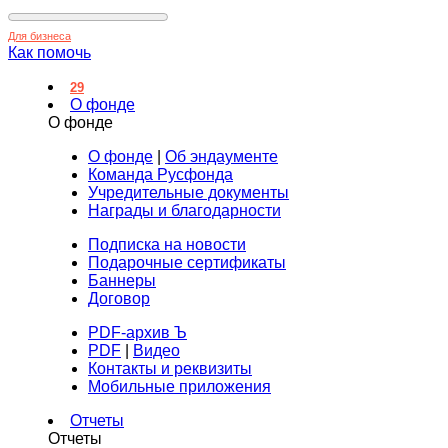
Для бизнеса
Как помочь
29
О фонде
О фонде
О фонде
|
Об эндаументе
Команда Русфонда
Учредительные документы
Награды и благодарности
Подписка на новости
Подарочные сертификаты
Баннеры
Договор
PDF-архив Ъ
PDF
|
Видео
Контакты и реквизиты
Мобильные приложения
Отчеты
Отчеты