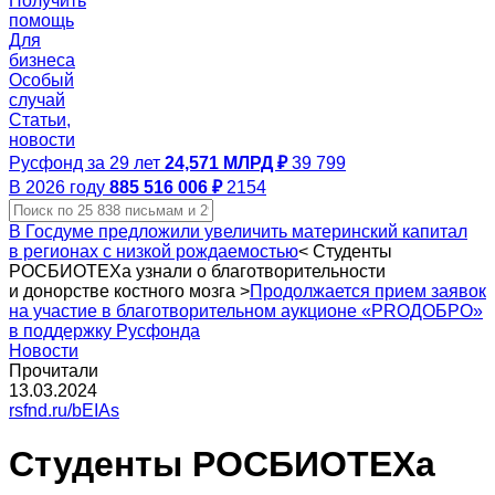
Получить
помощь
Для
бизнеса
Особый
случай
Статьи,
новости
Русфонд за 29 лет
24,571 МЛРД ₽
39 799
В 2026 году
885 516 006 ₽
2154
В Госдуме предложили увеличить материнский капитал
в регионах с низкой рождаемостью
<
Студенты
РОСБИОТЕХа узнали о благотворительности
и донорстве костного мозга
>
Продолжается прием заявок
на участие в благотворительном аукционе «PROДОБРО»
в поддержку Русфонда
Новости
Прочитали
13.03.2024
rsfnd.ru/bEIAs
Студенты РОСБИОТЕХа