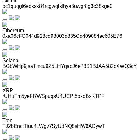
Bitcoin
bc1quqgt6edksk84rcgwqlklhya3uwgr8g3c38xge0
Ethereum
0xa06cFC044d923cd93003d835Cd409084ac605E76
Solana
BGbWHp9jsaTmcu9Z5LHYqaoJ6e73S1BJAA582cXWQ3cY
XRP
rUHuTm5yeFf7WSpuqsU4UCPt5pkqBxKTPF
Tron
TJ2bEnctTjuu4LWgv7SyUdNQ8sHW6ACywT