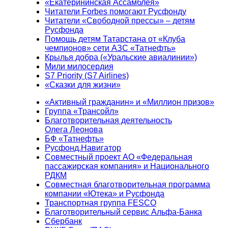
«Екатерининская Ассамблея»
Читатели Forbes помогают Русфонду
Читатели «Свободной прессы» – детям
Русфонда
Помощь детям Татарстана от «Клуба
чемпионов» сети АЗС «Татнефть»
Крылья добра («Уральские авиалинии»)
Мили милосердия
S7 Priority (S7 Airlines)
«Сказки для жизни»
«Активный гражданин» и «Миллион призов»
Группа «Трансойл»
Благотворительная деятельность
Олега Леонова
БФ «Татнефть»
Русфонд.Навигатор
Совместный проект АО «Федеральная
пассажирская компания» и Национального
РДКМ
Совместная благотворительная программа
компании «Ютека» и Русфонда
Транспортная группа FESCO
Благотворительный сервис Альфа-Банка
Сбербанк