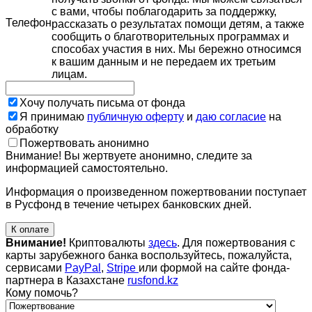
с вами, чтобы поблагодарить за поддержку,
Телефон
рассказать о результатах помощи детям, а также
сообщить о благотворительных программах и
способах участия в них. Мы бережно относимся
к вашим данным и не передаем их третьим
лицам.
Хочу получать письма от фонда
Я принимаю
публичную оферту
и
даю согласие
на
обработку
Пожертвовать анонимно
Внимание! Вы жертвуете анонимно, следите за
информацией самостоятельно.
Информация о произведенном пожертвовании поступает
в Русфонд в течение четырех банковских дней.
К оплате
Внимание!
Криптовалюты
здесь
. Для пожертвования с
карты зарубежного банка воспользуйтесь, пожалуйста,
сервисами
PayPal
,
Stripe
или формой на сайте фонда-
партнера в Казахстане
rusfond.kz
Кому помочь?