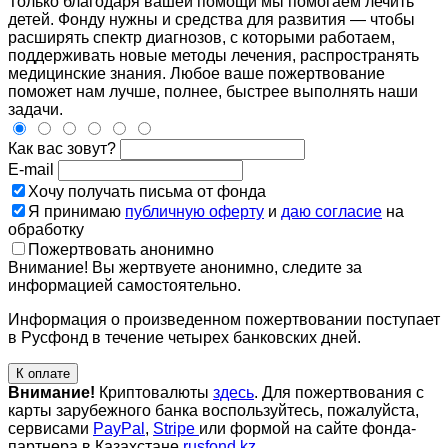
Только благодаря вашей помощи мы помогаем лечить
детей. Фонду нужны и средства для развития — чтобы
расширять спектр диагнозов, с которыми работаем,
поддерживать новые методы лечения, распространять
медицинские знания. Любое ваше пожертвование
поможет нам лучше, полнее, быстрее выполнять наши
задачи.
Как вас зовут?
E-mail
Хочу получать письма от фонда
Я принимаю
публичную оферту
и
даю согласие
на
обработку
Пожертвовать анонимно
Внимание! Вы жертвуете анонимно, следите за
информацией самостоятельно.
Информация о произведенном пожертвовании поступает
в Русфонд в течение четырех банковских дней.
К оплате
Внимание!
Криптовалюты
здесь
. Для пожертвования с
карты зарубежного банка воспользуйтесь, пожалуйста,
сервисами
PayPal
,
Stripe
или формой на сайте фонда-
партнера в Казахстане
rusfond.kz