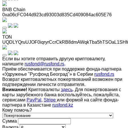
BNB Chain
0xa06cFC044d923cd93003d835Cd409084ac605E76
TON
UQDLYQruUJOF0iqryrCcrCkRB8dmAWqkTba5hTSOaL1SHf
Если вы хотите отправить другую криптовалюту,
напишите
rusfond@rusfond.rs
.
Приём обеспечивается при поддержке фонда-партнера
«Удружење "Русфонд Београд"» в Сербии
rusfond.rs
Возврат криптовалютных пожертвований возможен при
подтверждении личности отправителя.
Внимание!
Криптовалюты
здесь
. Для пожертвования с
карты зарубежного банка воспользуйтесь, пожалуйста,
сервисами
PayPal
,
Stripe
или формой на сайте фонда-
партнера в Казахстане
rusfond.kz
Кому помочь?
Сумма
Валюта