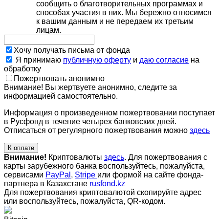
сообщить о благотворительных программах и
способах участия в них. Мы бережно относимся
к вашим данным и не передаем их третьим
лицам.
Хочу получать письма от фонда
Я принимаю
публичную оферту
и
даю согласие
на
обработку
Пожертвовать анонимно
Внимание! Вы жертвуете анонимно, следите за
информацией самостоятельно.
Информация о произведенном пожертвовании поступает
в Русфонд в течение четырех банковских дней.
Отписаться от регулярного пожертвования можно
здесь
К оплате
Внимание!
Криптовалюты
здесь
. Для пожертвования с
карты зарубежного банка воспользуйтесь, пожалуйста,
сервисами
PayPal
,
Stripe
или формой на сайте фонда-
партнера в Казахстане
rusfond.kz
Для пожертвования криптовалютой скопируйте адрес
или воспользуйтесь, пожалуйста, QR-кодом
.