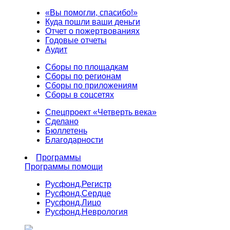
«Вы помогли, спасибо!»
Куда пошли ваши деньги
Отчет о пожертвованиях
Годовые отчеты
Аудит
Сборы по площадкам
Сборы по регионам
Сборы по приложениям
Сборы в соцсетях
Спецпроект «Четверть века»
Сделано
Бюллетень
Благодарности
Программы
Программы помощи
Русфонд.
Регистр
Русфонд.
Сердце
Русфонд.
Лицо
Русфонд.
Неврология