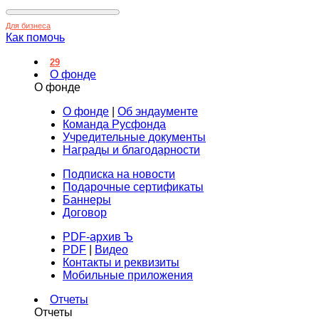
Для бизнеса
Как помочь
29
О фонде
О фонде
О фонде
|
Об эндаументе
Команда Русфонда
Учредительные документы
Награды и благодарности
Подписка на новости
Подарочные сертификаты
Баннеры
Договор
PDF-архив Ъ
PDF
|
Видео
Контакты и реквизиты
Мобильные приложения
Отчеты
Отчеты