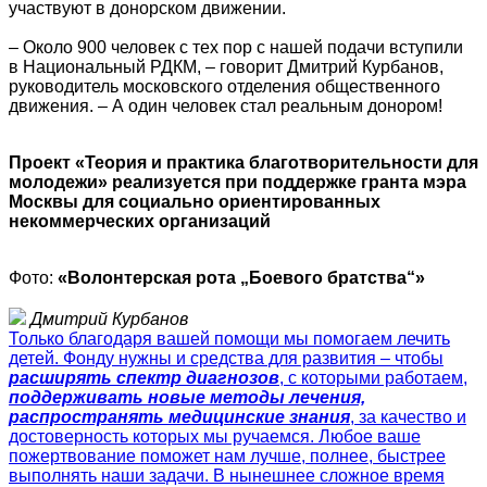
участвуют в донорском движении.
– Около 900 человек с тех пор с нашей подачи вступили
в Национальный РДКМ, – говорит Дмитрий Курбанов,
руководитель московского отделения общественного
движения. – А один человек стал реальным донором!
Проект «Теория и практика благотворительности для
молодежи» реализуется при поддержке гранта мэра
Москвы для социально ориентированных
некоммерческих организаций
Фото:
«Волонтерская рота „Боевого братства“»
Дмитрий Курбанов
Только благодаря вашей помощи мы помогаем лечить
детей. Фонду нужны и средства для развития – чтобы
расширять спектр диагнозов
, с которыми работаем,
поддерживать новые методы лечения,
распространять медицинские знания
, за качество и
достоверность которых мы ручаемся. Любое ваше
пожертвование поможет нам лучше, полнее, быстрее
выполнять наши задачи. В нынешнее сложное время