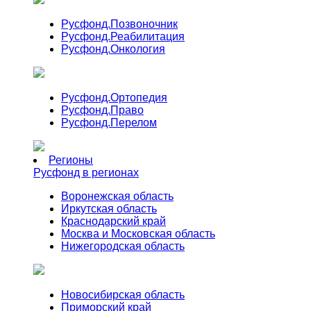
Русфонд.
Позвоночник
Русфонд.
Реабилитация
Русфонд.
Онкология
Русфонд.
Ортопедия
Русфонд.
Право
Русфонд.
Перелом
Регионы
Русфонд в регионах
Воронежская область
Иркутская область
Краснодарский край
Москва и Московская область
Нижегородская область
Новосибирская область
Приморский край