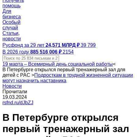
Получить
помощь
Для
бизнеса
Особый
случай
Статьи,
новости
Русфонд за 29 лет
24,571 МЛРД ₽
39 799
В 2026 году
885 516 006 ₽
2154
19 марта – Всемирный день социальной работы
<
В Петербурге открылся первый тренажерный зал для
детей с РАС
>
Подросткам в трудной жизненной ситуации
могут назначить наставника
Новости
Прочитали
19.03.2024
rsfnd.ru/dJbZJ
В Петербурге открылся
первый тренажерный зал