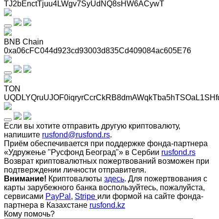
TJ2bEnctTjuu4LWgv7SyUdNQ8sHW6ACywT
BNB Chain
0xa06cFC044d923cd93003d835Cd409084ac605E76
TON
UQDLYQruUJOF0iqryrCcrCkRB8dmAWqkTba5hTSOaL1SHf
Если вы хотите отправить другую криптовалюту,
напишите
rusfond@rusfond.rs
.
Приём обеспечивается при поддержке фонда-партнера
«Удружење "Русфонд Београд"» в Сербии
rusfond.rs
Возврат криптовалютных пожертвований возможен при
подтверждении личности отправителя.
Внимание!
Криптовалюты
здесь
. Для пожертвования с
карты зарубежного банка воспользуйтесь, пожалуйста,
сервисами
PayPal
,
Stripe
или формой на сайте фонда-
партнера в Казахстане
rusfond.kz
Кому помочь?