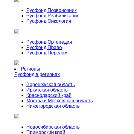
Русфонд.
Позвоночник
Русфонд.
Реабилитация
Русфонд.
Онкология
Русфонд.
Ортопедия
Русфонд.
Право
Русфонд.
Перелом
Регионы
Русфонд в регионах
Воронежская область
Иркутская область
Краснодарский край
Москва и Московская область
Нижегородская область
Новосибирская область
Приморский край