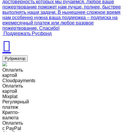
достоверность которых мы ручаемся. Любое ваше
пожертвование поможет нам лучше, полнее, быстрее
выполнять наши задачи. В нынешнее сложное время
нам особенно нужна ваша поддержка – подписка на
ежемесячный платеж или любое разовое
пожертвование. Спасибо!
Поддержать Русфонд
Рубрикатор
Оплатить
картой
Cloudpayments
Оплатить
картой
Mixplat
Регулярный
платеж
Крипто-
валюта
Оплатить
c PayPal