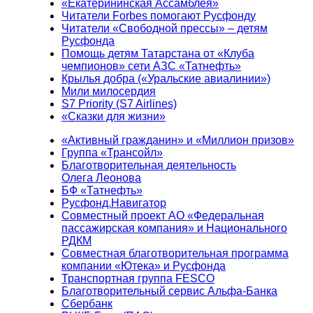
«Екатерининская Ассамблея»
Читатели Forbes помогают Русфонду
Читатели «Свободной прессы» – детям
Русфонда
Помощь детям Татарстана от «Клуба
чемпионов» сети АЗС «Татнефть»
Крылья добра («Уральские авиалинии»)
Мили милосердия
S7 Priority (S7 Airlines)
«Сказки для жизни»
«Активный гражданин» и «Миллион призов»
Группа «Трансойл»
Благотворительная деятельность
Олега Леонова
БФ «Татнефть»
Русфонд.Навигатор
Совместный проект АО «Федеральная
пассажирская компания» и Национального
РДКМ
Совместная благотворительная программа
компании «Ютека» и Русфонда
Транспортная группа FESCO
Благотворительный сервис Альфа-Банка
Сбербанк