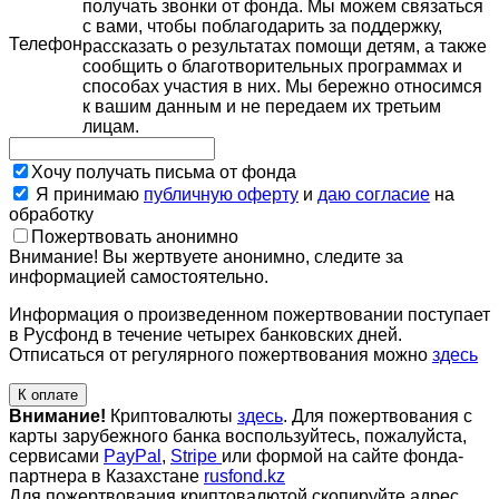
получать звонки от фонда. Мы можем связаться
с вами, чтобы поблагодарить за поддержку,
Телефон
рассказать о результатах помощи детям, а также
сообщить о благотворительных программах и
способах участия в них. Мы бережно относимся
к вашим данным и не передаем их третьим
лицам.
Хочу получать письма от фонда
Я принимаю
публичную оферту
и
даю согласие
на
обработку
Пожертвовать анонимно
Внимание! Вы жертвуете анонимно, следите за
информацией самостоятельно.
Информация о произведенном пожертвовании поступает
в Русфонд в течение четырех банковских дней.
Отписаться от регулярного пожертвования можно
здесь
К оплате
Внимание!
Криптовалюты
здесь
. Для пожертвования с
карты зарубежного банка воспользуйтесь, пожалуйста,
сервисами
PayPal
,
Stripe
или формой на сайте фонда-
партнера в Казахстане
rusfond.kz
Для пожертвования криптовалютой скопируйте адрес