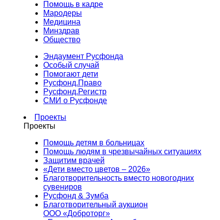
Помощь в кадре
Мародеры
Медицина
Минздрав
Общество
Эндаумент Русфонда
Особый случай
Помогают дети
Русфонд.Право
Русфонд.Регистр
СМИ о Русфонде
Проекты
Проекты
Помощь детям в больницах
Помощь людям в чрезвычайных ситуациях
Защитим врачей
«Дети вместо цветов – 2026»
Благотворительность вместо новогодних
сувениров
Русфонд & Зумба
Благотворительный аукцион
ООО «Доброторг»