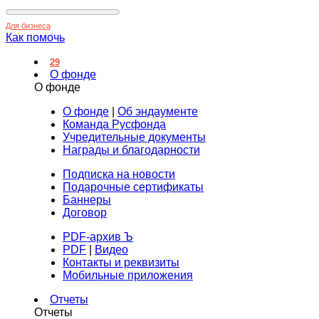
Для бизнеса
Как помочь
29
О фонде
О фонде
О фонде
|
Об эндаументе
Команда Русфонда
Учредительные документы
Награды и благодарности
Подписка на новости
Подарочные сертификаты
Баннеры
Договор
PDF-архив Ъ
PDF
|
Видео
Контакты и реквизиты
Мобильные приложения
Отчеты
Отчеты