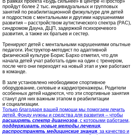
В рамках проекта «Будь сильнее» в центре «Простор»
пройдут более 2 тыс. индивидуальных и групповых
занятий по реабилитационной физкультуре для детей
и подростков с ментальными и другими нарушениями
развития – расстройством аутистического спектра (РАС),
синдромом Дауна, ДЦП, задержкой психоречевого
развития, а также их братьев и сестер.
Тренируют детей с ментальными нарушениями опытные
педагоги. Инструктор-методист по адаптивной
физической культуре Борис Бархо отметил, что для
начала детей учат работать один на один с тренером,
после чего они переходят на новый этап и уже работают
в команде.
В зале установлено необходимое спортивное
оборудование, силовые и кардиотренажеры. Родители
особенных детей надеются, что эти спортивные занятия
станут для них важным этапом в реабилитации
и социализации.
Только благодаря вашей помощи мы помогаем лечить
детей. Фонду нужны и средства для развития – чтобы
расширять спектр диагнозов
, с которыми работаем,
поддерживать новые методы лечения,
распространять медицинские знания
, за качество и