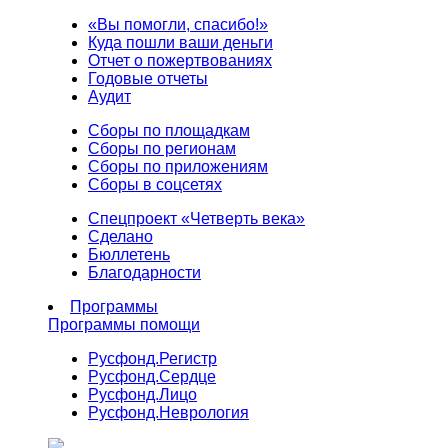
«Вы помогли, спасибо!»
Куда пошли ваши деньги
Отчет о пожертвованиях
Годовые отчеты
Аудит
Сборы по площадкам
Сборы по регионам
Сборы по приложениям
Сборы в соцсетях
Спецпроект «Четверть века»
Сделано
Бюллетень
Благодарности
Программы
Программы помощи
Русфонд.
Регистр
Русфонд.
Сердце
Русфонд.
Лицо
Русфонд.
Неврология