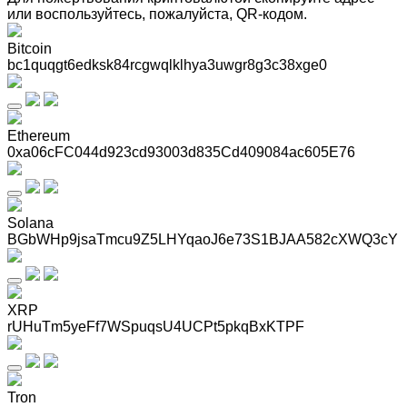
или воспользуйтесь, пожалуйста, QR-кодом
.
Bitcoin
bc1quqgt6edksk84rcgwqlklhya3uwgr8g3c38xge0
Ethereum
0xa06cFC044d923cd93003d835Cd409084ac605E76
Solana
BGbWHp9jsaTmcu9Z5LHYqaoJ6e73S1BJAA582cXWQ3cY
XRP
rUHuTm5yeFf7WSpuqsU4UCPt5pkqBxKTPF
Tron