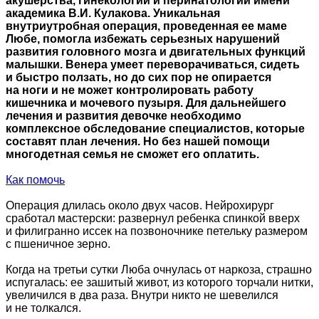
акушерства, гинекологии и перинатологии имени
академика В.И. Кулакова. Уникальная
внутриутробная операция, проведенная ее маме
Любе, помогла избежать серьезных нарушений
развития головного мозга и двигательных функций
малышки. Венера умеет переворачиваться, сидеть
и быстро ползать, но до сих пор не опирается
на ноги и не может контролировать работу
кишечника и мочевого пузыря. Для дальнейшего
лечения и развития девочке необходимо
комплексное обследование специалистов, которые
составят план лечения. Но без нашей помощи
многодетная семья не сможет его оплатить.
Как помочь
Операция длилась около двух часов. Нейрохирург
сработал мастерски: развернул ребенка спинкой вверх
и филигранно иссек на позвоночнике петельку размером
с пшеничное зерно.
Когда на третьи сутки Люба очнулась от наркоза, страшно
испугалась: ее зашитый живот, из которого торчали нитки,
увеличился в два раза. Внутри никто не шевелился
и не толкался.