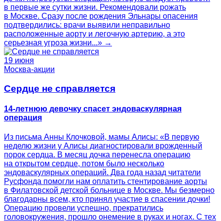
в первые же сутки жизни. Рекомендовали рожать
в Москве. Сразу после рождения Эльнары опасения
подтвердились: врачи выявили неправильно
расположенные аорту и легочную артерию, а это
серьезная угроза жизни...» →
19 июня
Москва-акции
Сердце не справляется
14-летнюю девочку спасет эндоваскулярная
операция
Из письма Анны Клочковой, мамы Алисы: «В первую
неделю жизни у Алисы диагностировали врожденный
порок сердца. В месяц дочка перенесла операцию
на открытом сердце, потом было несколько
эндоваскулярных операций. Два года назад читатели
Русфонда помогли нам оплатить стентирование аорты
в Филатовской детской больнице в Москве. Мы безмерно
благодарны всем, кто принял участие в спасении дочки!
Операцию провели успешно, прекратились
головокружения, прошло онемение в руках и ногах. С тех