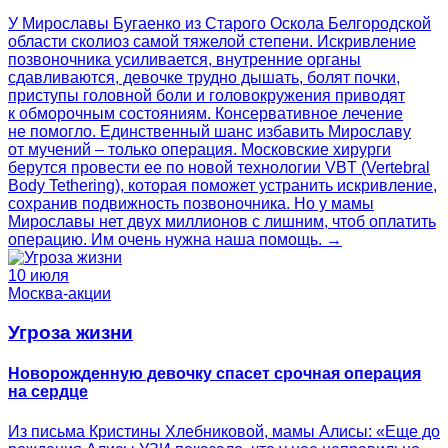
У Мирославы Бугаенко из Старого Оскола Белгородской
области сколиоз самой тяжелой степени. Искривление
позвоночника усиливается, внутренние органы
сдавливаются, девочке трудно дышать, болят почки,
приступы головной боли и головокружения приводят
к обморочным состояниям. Консервативное лечение
не помогло. Единственный шанс избавить Мирославу
от мучений – только операция. Московские хирурги
берутся провести ее по новой технологии VBT (Vertebral
Body Tethering), которая поможет устранить искривление,
сохранив подвижность позвоночника. Но у мамы
Мирославы нет двух миллионов с лишним, чтоб оплатить
операцию. Им очень нужна наша помощь. →
10 июля
Москва-акции
Угроза жизни
Новорожденную девочку спасет срочная операция
на сердце
Из письма Кристины Хлебниковой, мамы Алисы: «Еще до