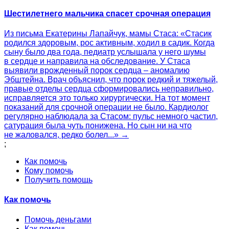
Шестилетнего мальчика спасет срочная операция
Из письма Екатерины Лапайчук, мамы Стаса: «Стасик
родился здоровым, рос активным, ходил в садик. Когда
сыну было два года, педиатр услышала у него шумы
в сердце и направила на обследование. У Стаса
выявили врожденный порок сердца – аномалию
Эбштейна. Врач объяснил, что порок редкий и тяжелый,
правые отделы сердца сформировались неправильно,
исправляется это только хирургически. На тот момент
показаний для срочной операции не было. Кардиолог
регулярно наблюдала за Стасом: пульс немного частил,
сатурация была чуть понижена. Но сын ни на что
не жаловался, редко болел...» →
;
Как помочь
Кому помочь
Получить помощь
Как помочь
Помочь деньгами
Как помочь