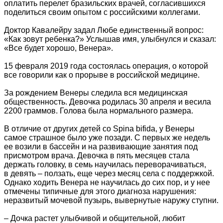
оплатить перелет бразильских врачей, согласившихся
поделиться своим опытом с российскими коллегами.
Доктор Кавалейру задал Любе единственный вопрос:
«Как зовут ребенка?» Услышав имя, улыбнулся и сказал:
«Все будет хорошо, Венера».
15 февраля 2019 года состоялась операция, о которой
все говорили как о прорыве в российской медицине.
За рождением Венеры следила вся медицинская
общественность. Девочка родилась 30 апреля и весила
2200 граммов. Голова была нормального размера.
В отличие от других детей со Spina bifida, у Венеры
самое страшное было уже позади. С первых же недель
ее возили в бассейн и на развивающие занятия под
присмотром врача. Девочка в пять месяцев стала
держать головку, в семь научилась переворачиваться,
в девять – ползать, еще через месяц села с поддержкой.
Однако ходить Венера не научилась до сих пор, и у нее
отмечены типичные для этого диагноза нарушения:
неразвитый мочевой пузырь, вывернутые наружу ступни.
– Дочка растет улыбчивой и общительной, любит