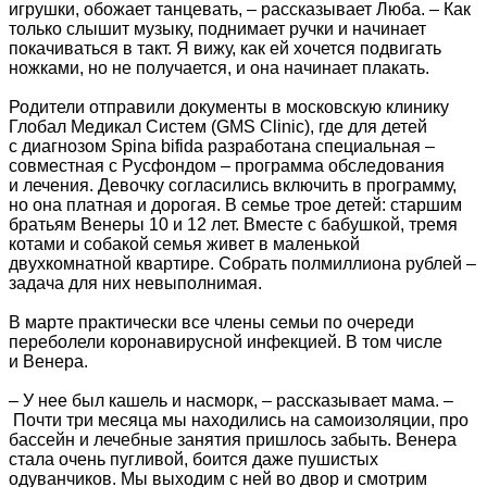
игрушки, обожает танцевать, – рассказывает Люба. – Как
только слышит музыку, поднимает ручки и начинает
покачиваться в такт. Я вижу, как ей хочется подвигать
ножками, но не получается, и она начинает плакать.
Родители отправили документы в московскую клинику
Глобал Медикал Систем (GMS Clinic), где для детей
с диагнозом Spina bifida разработана специальная –
совместная с Русфондом – программа обследования
и лечения. Девочку согласились включить в программу,
но она платная и дорогая. В семье трое детей: старшим
братьям Венеры 10 и 12 лет. Вместе с бабушкой, тремя
котами и собакой семья живет в маленькой
двухкомнатной квартире. Собрать полмиллиона рублей –
задача для них невыполнимая.
В марте практически все члены семьи по очереди
переболели коронавирусной инфекцией. В том числе
и Венера.
– У нее был кашель и насморк, – рассказывает мама. –
Почти три месяца мы находились на самоизоляции, про
бассейн и лечебные занятия пришлось забыть. Венера
стала очень пугливой, боится даже пушистых
одуванчиков. Мы выходим с ней во двор и смотрим