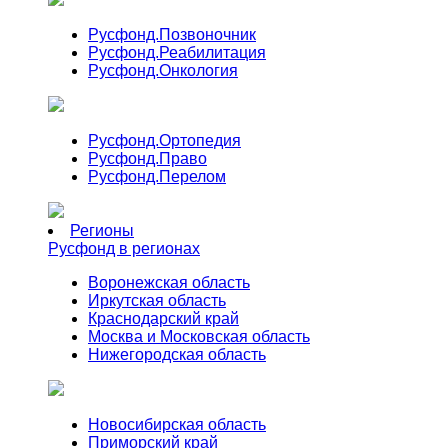
Русфонд.
Позвоночник
Русфонд.
Реабилитация
Русфонд.
Онкология
Русфонд.
Ортопедия
Русфонд.
Право
Русфонд.
Перелом
Регионы
Русфонд в регионах
Воронежская область
Иркутская область
Краснодарский край
Москва и Московская область
Нижегородская область
Новосибирская область
Приморский край