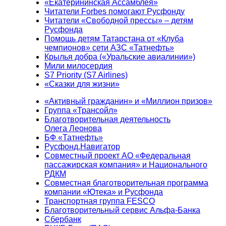
«Екатерининская Ассамблея»
Читатели Forbes помогают Русфонду
Читатели «Свободной прессы» – детям
Русфонда
Помощь детям Татарстана от «Клуба
чемпионов» сети АЗС «Татнефть»
Крылья добра («Уральские авиалинии»)
Мили милосердия
S7 Priority (S7 Airlines)
«Сказки для жизни»
«Активный гражданин» и «Миллион призов»
Группа «Трансойл»
Благотворительная деятельность
Олега Леонова
БФ «Татнефть»
Русфонд.Навигатор
Совместный проект АО «Федеральная
пассажирская компания» и Национального
РДКМ
Совместная благотворительная программа
компании «Ютека» и Русфонда
Транспортная группа FESCO
Благотворительный сервис Альфа-Банка
Сбербанк