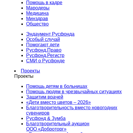
Помощь в кадре
Мародеры
Медицина
Минздрав
Общество
Эндаумент Русфонда
Особый случай
Помогают дети
Русфонд.Право
Русфонд.Регистр
СМИ о Русфонде
Проекты
Проекты
Помощь детям в больницах
Помощь людям в чрезвычайных ситуациях
Защитим врачей
«Дети вместо цветов – 2026»
Благотворительность вместо новогодних
сувениров
Русфонд & Зумба
Благотворительный аукцион
ООО «Доброторг»