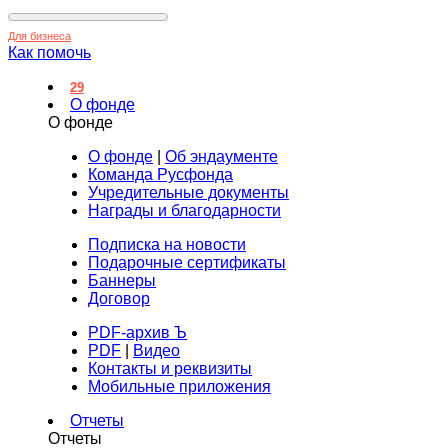
Для бизнеса
Как помочь
29
О фонде
О фонде
О фонде
|
Об эндаументе
Команда Русфонда
Учредительные документы
Награды и благодарности
Подписка на новости
Подарочные сертификаты
Баннеры
Договор
PDF-архив Ъ
PDF
|
Видео
Контакты и реквизиты
Мобильные приложения
Отчеты
Отчеты