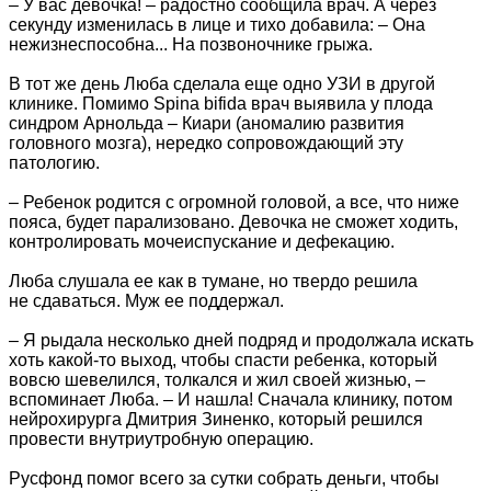
– У вас девочка! – радостно сообщила врач. А через
секунду изменилась в лице и тихо добавила: – Она
нежизнеспособна... На позвоночнике грыжа.
В тот же день Люба сделала еще одно УЗИ в другой
клинике. Помимо Spina bifida врач выявила у плода
синдром Арнольда – Киари (аномалию развития
головного мозга), нередко сопровождающий эту
патологию.
– Ребенок родится с огромной головой, а все, что ниже
пояса, будет парализовано. Девочка не сможет ходить,
контролировать мочеиспускание и дефекацию.
Люба слушала ее как в тумане, но твердо решила
не сдаваться. Муж ее поддержал.
– Я рыдала несколько дней подряд и продолжала искать
хоть какой-то выход, чтобы спасти ребенка, который
вовсю шевелился, толкался и жил своей жизнью, –
вспоминает Люба. – И нашла! Сначала клинику, потом
нейрохирурга Дмитрия Зиненко, который решился
провести внутриутробную операцию.
Русфонд помог всего за сутки собрать деньги, чтобы