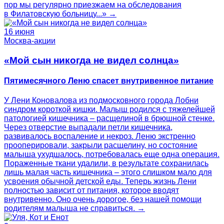
пор мы регулярно приезжаем на обследования
в Филатовскую больницу...» →
16 июня
Москва-акции
«Мой сын никогда не видел солнца»
Пятимесячного Леню спасет внутривенное питание
У Лени Коновалова из подмосковного города Лобни
синдром короткой кишки. Малыш родился с тяжелейшей
патологией кишечника – расщелиной в брюшной стенке.
Через отверстие выпадали петли кишечника,
развивалось воспаление и некроз. Леню экстренно
прооперировали, закрыли расщелину, но состояние
малыша ухудшалось, потребовалась еще одна операция.
Пораженные ткани удалили, в результате сохранилась
лишь малая часть кишечника – этого слишком мало для
усвоения обычной детской еды. Теперь жизнь Лени
полностью зависит от питания, которое вводят
внутривенно. Оно очень дорогое, без нашей помощи
родителям малыша не справиться. →