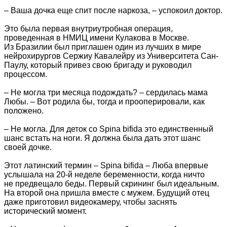
– Ваша дочка еще спит после наркоза, – успокоил доктор.
Это была первая внутриутробная операция,
проведенная в НМИЦ имени Кулакова в Москве.
Из Бразилии был приглашен один из лучших в мире
нейрохирургов Сержиу Кавалейру из Университета Сан-
Паулу, который привез свою бригаду и руководил
процессом.
– Не могла три месяца подождать? – сердилась мама
Любы. – Вот родила бы, тогда и прооперировали, как
положено.
– Не могла. Для деток со Spina bifida это единственный
шанс встать на ноги. Я должна была дать этот шанс
своей дочке.
Этот латинский термин – Spina bifida – Люба впервые
услышала на 20-й неделе беременности, когда ничто
не предвещало беды. Первый скрининг был идеальным.
На второй она пришла вместе с мужем. Будущий отец
даже приготовил видеокамеру, чтобы заснять
исторический момент.