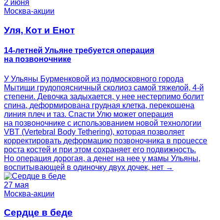
2 июня
Москва-акции
Уля, Кот и Енот
14-летней Ульяне требуется операция
на позвоночнике
У Ульяны Бурменковой из подмосковного города
Мытищи грудопоясничный сколиоз самой тяжелой, 4-й
степени. Девочка задыхается, у нее нестерпимо болит
спина, деформирована грудная клетка, перекошена
линия плеч и таз. Спасти Улю может операция
на позвоночнике с использованием новой технологии
VBT (Vertebral Body Tethering), которая позволяет
корректировать деформацию позвоночника в процессе
роста костей и при этом сохраняет его подвижность.
Но операция дорогая, а денег на нее у мамы Ульяны,
воспитывающей в одиночку двух дочек, нет →
27 мая
Москва-акции
Сердце в беде