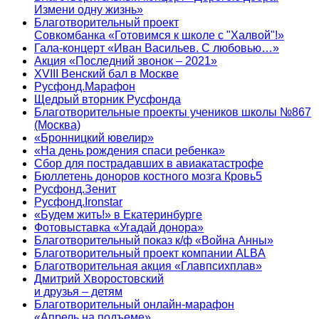
Измени одну жизнь»
Благотворительный проект
Совкомбанка «Готовимся к школе с "Халвой"!»
Гала-концерт «Иван Васильев. С любовью…»
Акция «Последний звонок – 2021»
XVIII Венский бал в Москве
Русфонд.Марафон
Щедрый вторник Русфонда
Благотворительные проекты учеников школы №867
(Москва)
«Бронницкий ювелир»
«На день рождения спаси ребенка»
Сбор для пострадавших в авиакатастрофе
Бюллетень доноров костного мозга Кровь5
Русфонд.Зенит
Русфонд.Ironstar
«Будем жить!» в Екатеринбурге
Фотовыставка «Угадай донора»
Благотворительный показ к/ф «Война Анны»
Благотворительный проект компании ALBA
Благотворительная акция «Главпсихплав»
Дмитрий Хворостовский
и друзья – детям
Благотворительный онлайн‑марафон
«Апрель на подъеме»