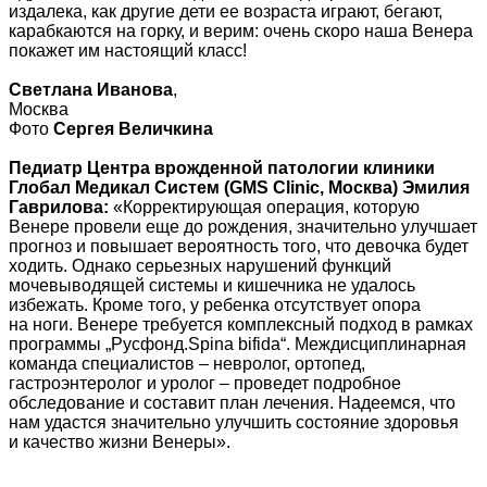
издалека, как другие дети ее возраста играют, бегают,
карабкаются на горку, и верим: очень скоро наша Венера
покажет им настоящий класс!
Светлана Иванова
,
Москва
Фото
Сергея Величкина
Педиатр Центра врожденной патологии клиники
Глобал Медикал Систем (GMS Clinic, Москва) Эмилия
Гаврилова:
«Корректирующая операция, которую
Венере провели еще до рождения, значительно улучшает
прогноз и повышает вероятность того, что девочка будет
ходить. Однако серьезных нарушений функций
мочевыводящей системы и кишечника не удалось
избежать. Кроме того, у ребенка отсутствует опора
на ноги. Венере требуется комплексный подход в рамках
программы „Русфонд.Spina bifida“. Междисциплинарная
команда специалистов – невролог, ортопед,
гастроэнтеролог и уролог – проведет подробное
обследование и составит план лечения. Надеемся, что
нам удастся значительно улучшить состояние здоровья
и качество жизни Венеры».