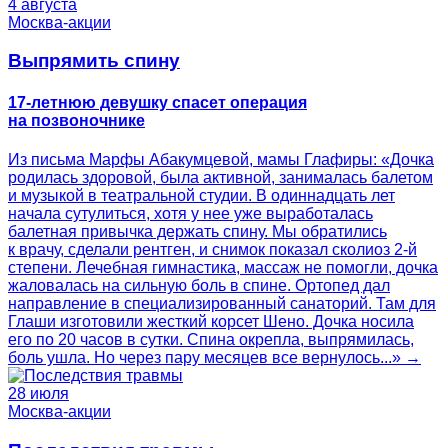
4 августа
Москва-акции
Выпрямить спину
17-летнюю девушку спасет операция
на позвоночнике
Из письма Марфы Абакумцевой, мамы Глафиры: «Дочка
родилась здоровой, была активной, занималась балетом
и музыкой в театральной студии. В одиннадцать лет
начала сутулиться, хотя у нее уже выработалась
балетная привычка держать спину. Мы обратились
к врачу, сделали рентген, и снимок показал сколиоз 2-й
степени. Лечебная гимнастика, массаж не помогли, дочка
жаловалась на сильную боль в спине. Ортопед дал
направление в специализированный санаторий. Там для
Глаши изготовили жесткий корсет Шено. Дочка носила
его по 20 часов в сутки. Спина окрепла, выпрямилась,
боль ушла. Но через пару месяцев все вернулось...» →
28 июля
Москва-акции