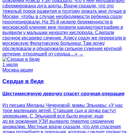
рождения Алисы УЗИ показало, что у нее неправильно
сформирована дуга аорты. Врачи сказали, что это
тяжелый порок развития и поэтому рожать мне лучше в
Москве, чтобы в случае необходимости ребенка сразу
прооперировали. На 35-й неделе беременности в
московской клинике мне провели кардиотокографию и
выявили у малышки нехватку кислорода. Сделали
срочное кесарево сечение. Алису сразу же перевезли в
московскую Филатовскую больницу. Там дочку
обследовали и обнаружили сильное сужение крупной
артерии, отходящей от сердца…» →
1 июля
Москва-акции
Сердце в беде
Шестимесячную девочку спасет срочная операция
Из письма Миланы Чеченовой, мамы Эльнары: «У нас
трое маленьких детей. Старшие сын и дочка растут
здоровыми. С Эльнарой все было иначе: еще
до ее рождения УЗИ выявило тяжелую сердечную
аномалию. Местные врачи сказали, что для спасения
дочки потребуется операция, которую следует провести