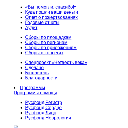
«Вы помогли, спасибо!»
Куда пошли ваши деньги
Отчет о пожертвованиях
Годовые отчеты
Аудит
Сборы по площадкам
Сборы по регионам
Сборы по приложениям
Сборы в соцсетях
Спецпроект «Четверть века»
Сделано
Бюллетень
Благодарности
Программы
Программы помощи
Русфонд.
Регистр
Русфонд.
Сердце
Русфонд.
Лицо
Русфонд.
Неврология