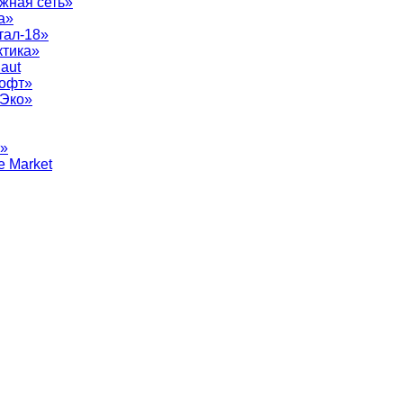
жная сеть»
а»
тал-18»
ктика»
aut
софт»
рЭко»
т»
e Market