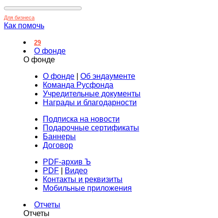
Для бизнеса
Как помочь
29
О фонде
О фонде
О фонде
|
Об эндаументе
Команда Русфонда
Учредительные документы
Награды и благодарности
Подписка на новости
Подарочные сертификаты
Баннеры
Договор
PDF-архив Ъ
PDF
|
Видео
Контакты и реквизиты
Мобильные приложения
Отчеты
Отчеты