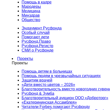
Помощь в кадре
Мародеры
Медицина
Минздрав
Общество
Эндаумент Русфонда
Особый случай
Помогают дети
Русфонд.Право
Русфонд.Регистр
СМИ о Русфонде
Проекты
Проекты
Помощь детям в больницах
Помощь людям в чрезвычайных ситуациях
Защитим врачей
«Дети вместо цветов – 2026»
Благотворительность вместо новогодних сувен
Русфонд & Зумба
Благотворительный аукцион ООО «Доброторг»
«Екатерининская Ассамблея»
Читатели Forbes помогают Русфонду