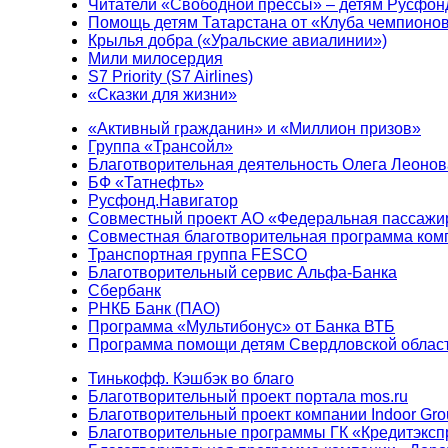
Читатели «Свободной прессы» – детям Русфон
Помощь детям Татарстана от «Клуба чемпионо
Крылья добра («Уральские авиалинии»)
Мили милосердия
S7 Priority (S7 Airlines)
«Сказки для жизни»
«Активный гражданин» и «Миллион призов»
Группа «Трансойл»
Благотворительная деятельность Олега Леонов
БФ «Татнефть»
Русфонд.Навигатор
Совместный проект АО «Федеральная пассажи
Совместная благотворительная программа ком
Транспортная группа FESCO
Благотворительный сервис Альфа-Банка
Сбербанк
РНКБ Банк (ПАО)
Программа «Мультибонус» от Банка ВТБ
Программа помощи детям Свердловской област
Тинькофф. Кэшбэк во благо
Благотворительный проект портала mos.ru
Благотворительный проект компании Indoor Gro
Благотворительные программы ГК «Кредитэксп