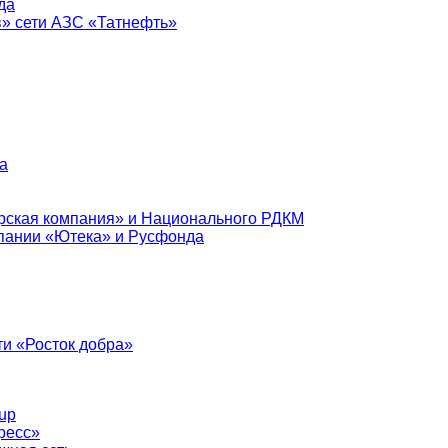
да
в» сети АЗС «Татнефть»
а
рская компания» и Национального РДКМ
пании «Ютека» и Русфонда
и «Росток добра»
up
ресс»