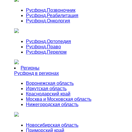
Русфонд.
Позвоночник
Русфонд.
Реабилитация
Русфонд.
Онкология
Русфонд.
Ортопедия
Русфонд.
Право
Русфонд.
Перелом
Регионы
Русфонд в регионах
Воронежская область
Иркутская область
Краснодарский край
Москва и Московская область
Нижегородская область
Новосибирская область
Приморский край