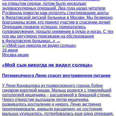
на открытом сердце, потом было несколько
эндоваскулярных операций. Два года назад читатели
Русфонда помогли нам оплатить стентирование аорты
в Филатовской детской больнице в Москве. Мы безмерно
благодарны всем, кто принял участие в спасении дочки!
Операцию провели успешно, прекратились
головокружения, прошло онемение в руках и ногах. С тех
пор мы регулярно приезжаем на обследования
в Филатовскую больницу...» →
16 июня
Москва-акции
«Мой сын никогда не видел солнца»
Пятимесячного Леню спасет внутривенное питание
У Лени Коновалова из подмосковного города Лобни
синдром короткой кишки. Малыш родился с тяжелейшей
патологией кишечника – расщелиной в брюшной стенке.
Через отверстие выпадали петли кишечника,
развивалось воспаление и некроз. Леню экстренно
прооперировали, закрыли расщелину, но состояние
малыша ухудшалось, потребовалась еще одна операция.