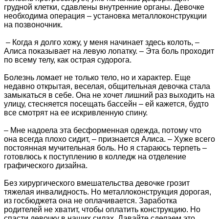
грудной клетки, сдавлены внутренние органы. Девочке
необходима операция – установка металлоконструкции
на позвоночник.
– Когда я долго хожу, у меня начинает здесь колоть, –
Алиса показывает на левую лопатку. – Эта боль проходит
по всему телу, как острая судорога.
Болезнь ломает не только тело, но и характер. Еще
недавно открытая, веселая, общительная девочка стала
замыкаться в себе. Она не хочет лишний раз выходить на
улицу, стесняется посещать бассейн – ей кажется, будто
все смотрят на ее искривленную спину.
– Мне надоела эта бесформенная одежда, потому что
она всегда плохо сидит, – признается Алиса. – Хуже всего
постоянная мучительная боль. Но я стараюсь терпеть –
готовлюсь к поступлению в колледж на отделение
графического дизайна.
Без хирургического вмешательства девочке грозит
тяжелая инвалидность. Но металлоконструкция дорогая,
из госбюджета она не оплачивается. Заработка
родителей не хватит, чтобы оплатить конструкцию. Но
спасти девочку в наших силах. Давайте сделаем это.