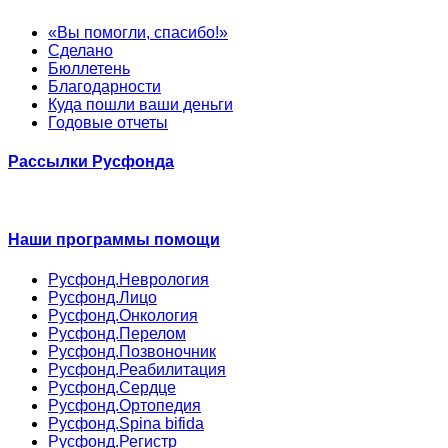
«Вы помогли, спасибо!»
Сделано
Бюллетень
Благодарности
Куда пошли ваши деньги
Годовые отчеты
Рассылки Русфонда
Наши программы помощи
Русфонд.Неврология
Русфонд.Лицо
Русфонд.Онкология
Русфонд.Перелом
Русфонд.Позвоночник
Русфонд.Реабилитация
Русфонд.Сердце
Русфонд.Ортопедия
Русфонд.Spina bifida
Русфонд.Регистр