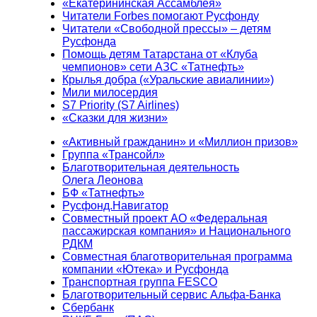
«Екатерининская Ассамблея»
Читатели Forbes помогают Русфонду
Читатели «Свободной прессы» – детям
Русфонда
Помощь детям Татарстана от «Клуба
чемпионов» сети АЗС «Татнефть»
Крылья добра («Уральские авиалинии»)
Мили милосердия
S7 Priority (S7 Airlines)
«Сказки для жизни»
«Активный гражданин» и «Миллион призов»
Группа «Трансойл»
Благотворительная деятельность
Олега Леонова
БФ «Татнефть»
Русфонд.Навигатор
Совместный проект АО «Федеральная
пассажирская компания» и Национального
РДКМ
Совместная благотворительная программа
компании «Ютека» и Русфонда
Транспортная группа FESCO
Благотворительный сервис Альфа-Банка
Сбербанк