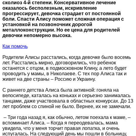
сколиоз 4-й степени. Консервативное лечение
оказалось бесполезным, искривление
прогрессирует, девочка страдает от постоянной
боли. Спасти Алису поможет сложная операция с
установкой на позвоночник дорогой
металлоконструкции. Но ее цена для родителей
девочки непомерно высока.
Как помочь
Родители Алисы расстались, когда девочке было восемь
лет. Расстались мирно, договорились, что ребенок
останется с отцом, в подмосковном Клину, а лето будет
проводить у мамы, в Николаеве. С тех пор Алиса так и
живет на две страны – Россию и Украину.
С раннего детства Алиса была активной: гоняла на
велосипеде, каталась на коньках и серьезно занималась
танцами, даже участвовала в областных конкурсах. До 13
лет проблем со спиной не было. Вернее, их не замечали.
– Три года назад я, как обычно, летом поехала к маме, –
вспоминает Алиса. – Когда я переодевалась, мама
увидела, что у меня торчит правая лопатка, и очень
испугалась. На следующий день мы пошли в больницу,