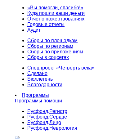
«Вы помогли, спасибо!»
Куда пошли ваши деньги
Отчет о пожертвованиях
Годовые отчеты
Аудит
Сборы по площадкам
Сборы по регионам
Сборы по приложениям
Сборы в соцсетях
Спецпроект «Четверть века»
Сделано
Бюллетень
Благодарности
Программы
Программы помощи
Русфонд.
Регистр
Русфонд.
Сердце
Русфонд.
Лицо
Русфонд.
Неврология