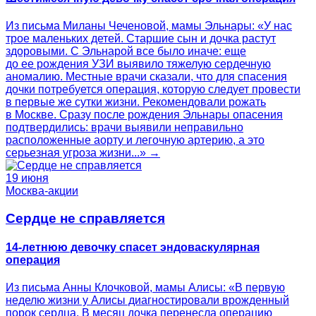
Из письма Миланы Чеченовой, мамы Эльнары: «У нас
трое маленьких детей. Старшие сын и дочка растут
здоровыми. С Эльнарой все было иначе: еще
до ее рождения УЗИ выявило тяжелую сердечную
аномалию. Местные врачи сказали, что для спасения
дочки потребуется операция, которую следует провести
в первые же сутки жизни. Рекомендовали рожать
в Москве. Сразу после рождения Эльнары опасения
подтвердились: врачи выявили неправильно
расположенные аорту и легочную артерию, а это
серьезная угроза жизни...» →
19 июня
Москва-акции
Сердце не справляется
14-летнюю девочку спасет эндоваскулярная
операция
Из письма Анны Клочковой, мамы Алисы: «В первую
неделю жизни у Алисы диагностировали врожденный
порок сердца. В месяц дочка перенесла операцию