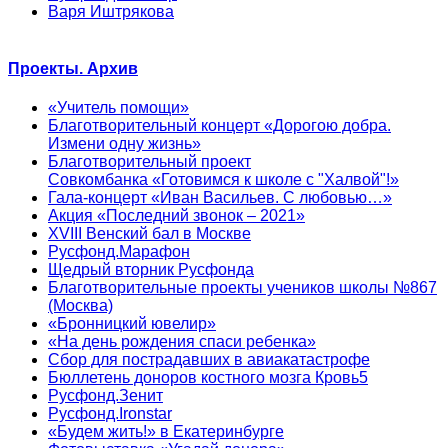
Варя Иштрякова
Проекты. Архив
«Учитель помощи»
Благотворительный концерт «Дорогою добра.
Измени одну жизнь»
Благотворительный проект
Совкомбанка «Готовимся к школе с "Халвой"!»
Гала-концерт «Иван Васильев. С любовью…»
Акция «Последний звонок – 2021»
XVIII Венский бал в Москве
Русфонд.Марафон
Щедрый вторник Русфонда
Благотворительные проекты учеников школы №867
(Москва)
«Бронницкий ювелир»
«На день рождения спаси ребенка»
Сбор для пострадавших в авиакатастрофе
Бюллетень доноров костного мозга Кровь5
Русфонд.Зенит
Русфонд.Ironstar
«Будем жить!» в Екатеринбурге