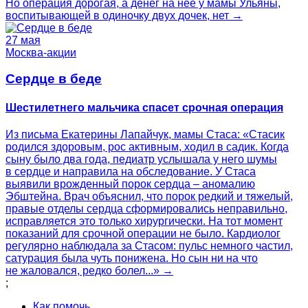
Но операция дорогая, а денег на нее у мамы Ульяны,
воспитывающей в одиночку двух дочек, нет →
27 мая
Москва-акции
Сердце в беде
Шестилетнего мальчика спасет срочная операция
Из письма Екатерины Лапайчук, мамы Стаса: «Стасик
родился здоровым, рос активным, ходил в садик. Когда
сыну было два года, педиатр услышала у него шумы
в сердце и направила на обследование. У Стаса
выявили врожденный порок сердца – аномалию
Эбштейна. Врач объяснил, что порок редкий и тяжелый,
правые отделы сердца сформировались неправильно,
исправляется это только хирургически. На тот момент
показаний для срочной операции не было. Кардиолог
регулярно наблюдала за Стасом: пульс немного частил,
сатурация была чуть понижена. Но сын ни на что
не жаловался, редко болел...» →
;
Как помочь