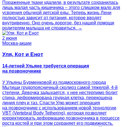
Пораженные ткани удалили, в результате сохранилась
лишь малая часть кишечника – этого слишком мало для
усвоения обычной детской еды. Теперь жизнь Лени
полностью зависит от питания, которое вводят
внутривенно. Оно очень дорогое, без нашей помощи
родителям малыша не справиться. →
2 июня
Москва-акции
Уля, Кот и Енот
14-летней Ульяне требуется операция
на позвоночнике
У Ульяны Бурменковой из подмосковного города
Мытищи грудопоясничный сколиоз самой тяжелой, 4-й
степени. Девочка задыхается, у нее нестерпимо болит
спина, деформирована грудная клетка, перекошена
линия плеч и таз. Спасти Улю может операция
на позвоночнике с использованием новой технологии
VBT (Vertebral Body Tethering), которая позволяет
корректировать деформацию позвоночника в процессе
роста костей и при этом сохраняет его подвижность.