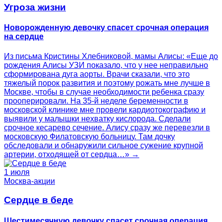
Угроза жизни
Новорожденную девочку спасет срочная операция
на сердце
Из письма Кристины Хлебниковой, мамы Алисы: «Еще до
рождения Алисы УЗИ показало, что у нее неправильно
сформирована дуга аорты. Врачи сказали, что это
тяжелый порок развития и поэтому рожать мне лучше в
Москве, чтобы в случае необходимости ребенка сразу
прооперировали. На 35-й неделе беременности в
московской клинике мне провели кардиотокографию и
выявили у малышки нехватку кислорода. Сделали
срочное кесарево сечение. Алису сразу же перевезли в
московскую Филатовскую больницу. Там дочку
обследовали и обнаружили сильное сужение крупной
артерии, отходящей от сердца…» →
1 июля
Москва-акции
Сердце в беде
Шестимесячную девочку спасет срочная операция