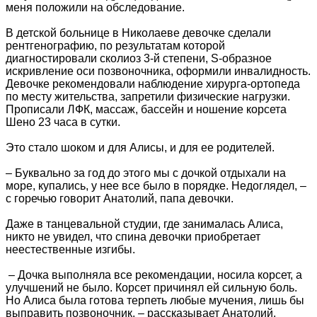
меня положили на обследование.
В детской больнице в Николаеве девочке сделали
рентгенографию, по результатам которой
диагностировали сколиоз 3-й степени, S-образное
искривление оси позвоночника, оформили инвалидность.
Девочке рекомендовали наблюдение хирурга-ортопеда
по месту жительства, запретили физические нагрузки.
Прописали ЛФК, массаж, бассейн и ношение корсета
Шено 23 часа в сутки.
Это стало шоком и для Алисы, и для ее родителей.
– Буквально за год до этого мы с дочкой отдыхали на
море, купались, у нее все было в порядке. Недоглядел, –
с горечью говорит Анатолий, папа девочки.
Даже в танцевальной студии, где занималась Алиса,
никто не увидел, что спина девочки приобретает
неестественные изгибы.
– Дочка выполняла все рекомендации, носила корсет, а
улучшений не было. Корсет причинял ей сильную боль.
Но Алиса была готова терпеть любые мучения, лишь бы
выправить позвоночник, – рассказывает Анатолий.