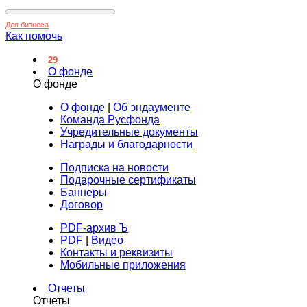
Для бизнеса
Как помочь
29
О фонде
О фонде
О фонде
|
Об эндаументе
Команда Русфонда
Учредительные документы
Награды и благодарности
Подписка на новости
Подарочные сертификаты
Баннеры
Договор
PDF-архив Ъ
PDF
|
Видео
Контакты и реквизиты
Мобильные приложения
Отчеты
Отчеты