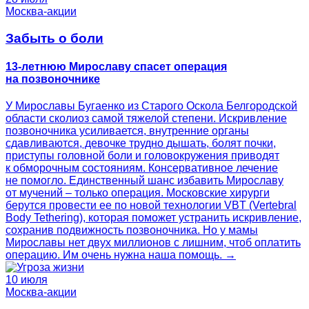
Москва-акции
Забыть о боли
13-летнюю Мирославу спасет операция
на позвоночнике
У Мирославы Бугаенко из Старого Оскола Белгородской
области сколиоз самой тяжелой степени. Искривление
позвоночника усиливается, внутренние органы
сдавливаются, девочке трудно дышать, болят почки,
приступы головной боли и головокружения приводят
к обморочным состояниям. Консервативное лечение
не помогло. Единственный шанс избавить Мирославу
от мучений – только операция. Московские хирурги
берутся провести ее по новой технологии VBT (Vertebral
Body Tethering), которая поможет устранить искривление,
сохранив подвижность позвоночника. Но у мамы
Мирославы нет двух миллионов с лишним, чтоб оплатить
операцию. Им очень нужна наша помощь. →
10 июля
Москва-акции