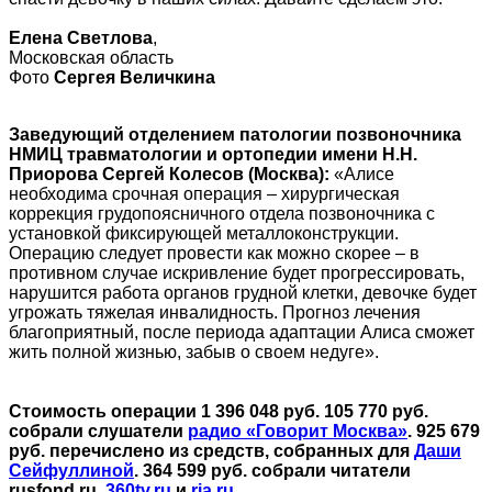
Елена Светлова
,
Московская область
Фото
Сергея Величкина
Заведующий отделением патологии позвоночника
НМИЦ травматологии и ортопедии имени Н.Н.
Приорова Сергей Колесов (Москва):
«Алисе
необходима срочная операция – хирургическая
коррекция грудопоясничного отдела позвоночника с
установкой фиксирующей металлоконструкции.
Операцию следует провести как можно скорее – в
противном случае искривление будет прогрессировать,
нарушится работа органов грудной клетки, девочке будет
угрожать тяжелая инвалидность. Прогноз лечения
благоприятный, после периода адаптации Алиса сможет
жить полной жизнью, забыв о своем недуге».
Стоимость операции 1 396 048 руб. 105 770 руб.
собрали слушатели
радио «Говорит Москва»
. 925 679
руб. перечислено из средств, собранных для
Даши
Сейфуллиной
. 364 599 руб. собрали читатели
rusfond.ru,
360tv.ru
и
ria.ru
.