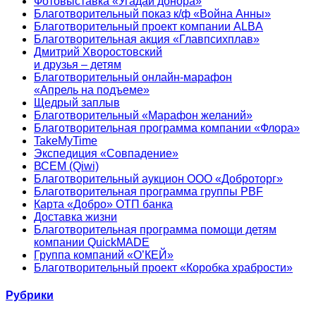
Фотовыставка «Угадай донора»
Благотворительный показ к/ф «Война Анны»
Благотворительный проект компании ALBA
Благотворительная акция «Главпсихплав»
Дмитрий Хворостовский
и друзья – детям
Благотворительный онлайн‑марафон
«Апрель на подъеме»
Щедрый заплыв
Благотворительный «Марафон желаний»
Благотворительная программа компании «Флора»
TakeMyTime
Экспедиция «Совпадение»
ВСЕМ (Qiwi)
Благотворительный аукцион ООО «Доброторг»
Благотворительная программа группы PBF
Карта «Добро» ОТП банка
Доставка жизни
Благотворительная программа помощи детям
компании QuickMADE
Группа компаний «О’КЕЙ»
Благотворительный проект «Коробка храбрости»
Рубрики