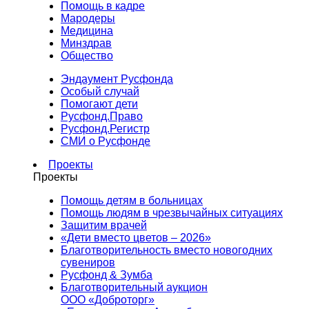
Помощь в кадре
Мародеры
Медицина
Минздрав
Общество
Эндаумент Русфонда
Особый случай
Помогают дети
Русфонд.Право
Русфонд.Регистр
СМИ о Русфонде
Проекты
Проекты
Помощь детям в больницах
Помощь людям в чрезвычайных ситуациях
Защитим врачей
«Дети вместо цветов – 2026»
Благотворительность вместо новогодних
сувениров
Русфонд & Зумба
Благотворительный аукцион
ООО «Доброторг»