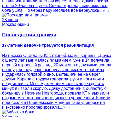
Глаши изготовили жесткий корсет Шено. Дочка носила
его по 20 часов в сутки. Спина окрепла, выпрямилась,
боль ушла. Но через пару месяцев все вернулось...» →
28 июля
Москва-акции
Последствия травмы
17-летней девочке требуется реабилитация
Из письма Светланы Касаткиной, мамы Карины: «Дочка
с шести лет занималась плаванием, уже в 14 получила
первый взрослый разряд. 20 мая она с друзьями пошла
на пруд, но неудачно нырнула с невысокого настила
и ударилась головой о дно. Вытащили ее на берег
друзья. Карина с трудом говорила, руки и ноги почти
не двигались. Мы с мужем примчались через десять
минут, вызвали скорую. Дочку доставили в областную
больницу в Нижнем Новгороде, провели КТ и выявили
разрыв межпозвоночного диска на уровне шеи. Карину
перевезли в Приволжский медицинский университет
и экстренно прооперировали....» →
28 июля