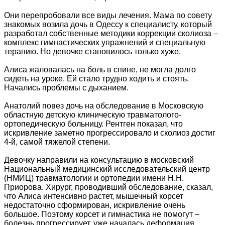
Они перепробовали все виды лечения. Мама по совету
знакомых возила дочь в Одессу к специалисту, который
разработал собственные методики коррекции сколиоза –
комплекс гимнастических упражнений и специальную
терапию. Но девочке становилось только хуже.
Алиса жаловалась на боль в спине, не могла долго
сидеть на уроке. Ей стало трудно ходить и стоять.
Начались проблемы с дыханием.
Анатолий повез дочь на обследование в Московскую
областную детскую клиническую травматолого-
ортопедическую больницу. Рентген показал, что
искривление заметно прогрессировало и сколиоз достиг
4-й, самой тяжелой степени.
Девочку направили на консультацию в московский
Национальный медицинский исследовательский центр
(НМИЦ) травматологии и ортопедии имени Н.Н.
Приорова. Хирург, проводивший обследование, сказал,
что Алиса интенсивно растет, мышечный корсет
недостаточно сформирован, искривление очень
большое. Поэтому корсет и гимнастика не помогут –
болезнь прогрессирует, уже началась деформация