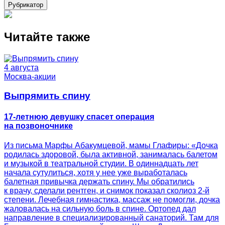
Рубрикатор
Читайте также
4 августа
Москва-акции
Выпрямить спину
17-летнюю девушку спасет операция
на позвоночнике
Из письма Марфы Абакумцевой, мамы Глафиры: «Дочка
родилась здоровой, была активной, занималась балетом
и музыкой в театральной студии. В одиннадцать лет
начала сутулиться, хотя у нее уже выработалась
балетная привычка держать спину. Мы обратились
к врачу, сделали рентген, и снимок показал сколиоз 2-й
степени. Лечебная гимнастика, массаж не помогли, дочка
жаловалась на сильную боль в спине. Ортопед дал
направление в специализированный санаторий. Там для