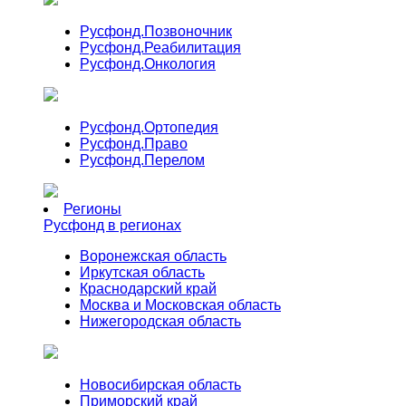
Русфонд.
Позвоночник
Русфонд.
Реабилитация
Русфонд.
Онкология
Русфонд.
Ортопедия
Русфонд.
Право
Русфонд.
Перелом
Регионы
Русфонд в регионах
Воронежская область
Иркутская область
Краснодарский край
Москва и Московская область
Нижегородская область
Новосибирская область
Приморский край