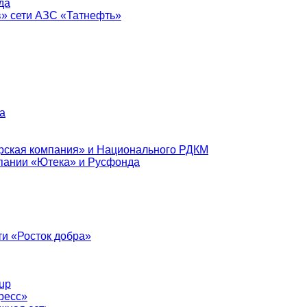
да
в» сети АЗС «Татнефть»
а
рская компания» и Национального РДКМ
пании «Ютека» и Русфонда
и «Росток добра»
up
ресс»