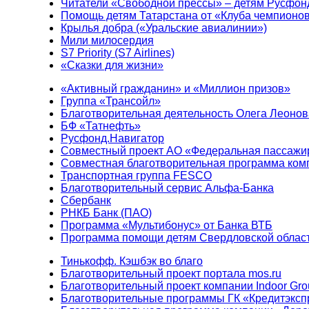
Читатели «Свободной прессы» – детям Русфон
Помощь детям Татарстана от «Клуба чемпионо
Крылья добра («Уральские авиалинии»)
Мили милосердия
S7 Priority (S7 Airlines)
«Сказки для жизни»
«Активный гражданин» и «Миллион призов»
Группа «Трансойл»
Благотворительная деятельность Олега Леонов
БФ «Татнефть»
Русфонд.Навигатор
Совместный проект АО «Федеральная пассажи
Совместная благотворительная программа ком
Транспортная группа FESCO
Благотворительный сервис Альфа-Банка
Сбербанк
РНКБ Банк (ПАО)
Программа «Мультибонус» от Банка ВТБ
Программа помощи детям Свердловской област
Тинькофф. Кэшбэк во благо
Благотворительный проект портала mos.ru
Благотворительный проект компании Indoor Gro
Благотворительные программы ГК «Кредитэксп