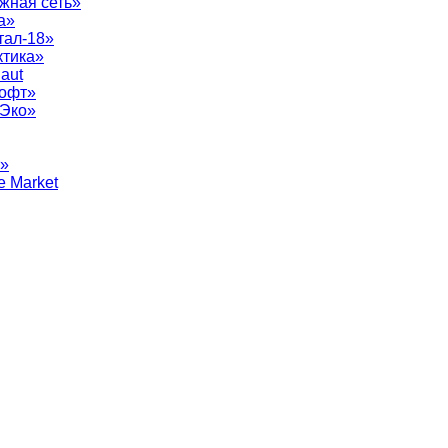
жная сеть»
а»
тал-18»
ктика»
aut
софт»
рЭко»
т»
e Market