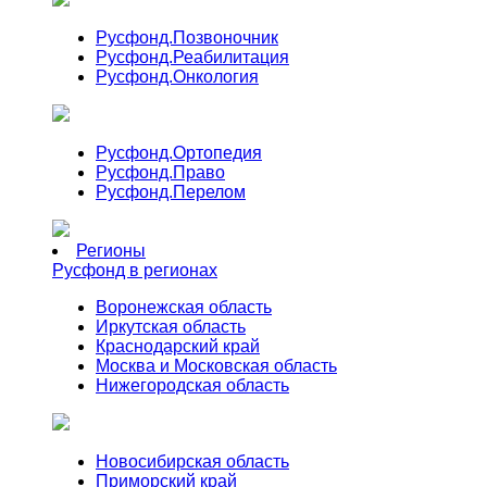
Русфонд.
Позвоночник
Русфонд.
Реабилитация
Русфонд.
Онкология
Русфонд.
Ортопедия
Русфонд.
Право
Русфонд.
Перелом
Регионы
Русфонд в регионах
Воронежская область
Иркутская область
Краснодарский край
Москва и Московская область
Нижегородская область
Новосибирская область
Приморский край