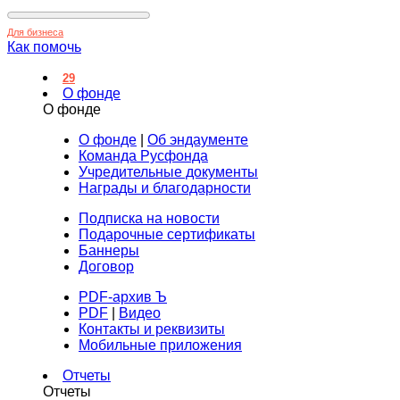
Для бизнеса
Как помочь
29
О фонде
О фонде
О фонде
|
Об эндаументе
Команда Русфонда
Учредительные документы
Награды и благодарности
Подписка на новости
Подарочные сертификаты
Баннеры
Договор
PDF-архив Ъ
PDF
|
Видео
Контакты и реквизиты
Мобильные приложения
Отчеты
Отчеты