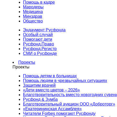
Помощь в кадре
Мародеры
Медицина
Минздрав
Общество
Эндаумент Русфонда
Особый случай
Помогают дети
Русфонд.Право
Русфонд.Регистр
СМИ о Русфонде
Проекты
Проекты
Помощь детям в больницах
Помощь людям в чрезвычайных ситуациях
Защитим врачей
«Дети вместо цветов – 2026»
Благотворительность вместо новогодних сувен
Русфонд & Зумба
Благотворительный аукцион ООО «Доброторг»
«Екатерининская Ассамблея»
Читатели Forbes помогают Русфонду