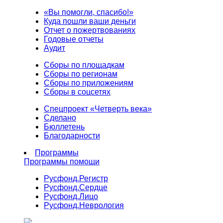
«Вы помогли, спасибо!»
Куда пошли ваши деньги
Отчет о пожертвованиях
Годовые отчеты
Аудит
Сборы по площадкам
Сборы по регионам
Сборы по приложениям
Сборы в соцсетях
Спецпроект «Четверть века»
Сделано
Бюллетень
Благодарности
Программы
Программы помощи
Русфонд.
Регистр
Русфонд.
Сердце
Русфонд.
Лицо
Русфонд.
Неврология