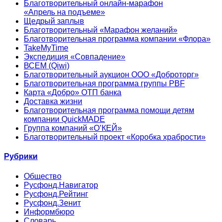
Благотворительный онлайн‑марафон
«Апрель на подъеме»
Щедрый заплыв
Благотворительный «Марафон желаний»
Благотворительная программа компании «Флора»
TakeMyTime
Экспедиция «Совпадение»
ВСЕМ (Qiwi)
Благотворительный аукцион ООО «Доброторг»
Благотворительная программа группы PBF
Карта «Добро» ОТП банка
Доставка жизни
Благотворительная программа помощи детям
компании QuickMADE
Группа компаний «О’КЕЙ»
Благотворительный проект «Коробка храбрости»
Рубрики
Общество
Русфонд.Навигатор
Русфонд.Рейтинг
Русфонд.Зенит
Информбюро
Словарь