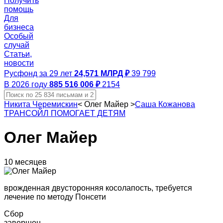
Получить
помощь
Для
бизнеса
Особый
случай
Статьи,
новости
Русфонд за 29 лет
24,571 МЛРД ₽
39 799
В 2026 году
885 516 006 ₽
2154
Никита Черемискин
<
Олег Майер
>
Саша Кожанова
ТРАНСОЙЛ ПОМОГАЕТ ДЕТЯМ
Олег Майер
10 месяцев
врожденная двусторонняя косолапость, требуется
лечение по методу Понсети
Сбор
завершен