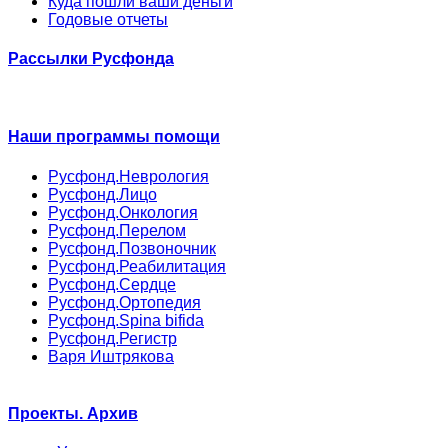
Куда пошли ваши деньги
Годовые отчеты
Рассылки Русфонда
Наши программы помощи
Русфонд.Неврология
Русфонд.Лицо
Русфонд.Онкология
Русфонд.Перелом
Русфонд.Позвоночник
Русфонд.Реабилитация
Русфонд.Сердце
Русфонд.Ортопедия
Русфонд.Spina bifida
Русфонд.Регистр
Варя Иштрякова
Проекты. Архив