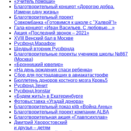
«Учитель помощи»
Благотворительный концерт «Дорогою добра.
Измени одну жизнь»
Благотворительный проект
Совкомбанка «Готовимся к школе с "Халвой"!»
Гала-концерт «Иван Васильев. С любовью…»
Акция «Последний звонок – 2021»
XVIII Венский бал в Москве
Русфонд.Марафон
Щедрый вторник Русфонда
Благотворительные проекты учеников школы №867
(Москва)
«Бронницкий ювелир»
«На день рождения спаси ребенка»
Сбор для пострадавших в авиакатастрофе
Бюллетень доноров костного мозга Кровь5
Русфонд.Зенит
Русфонд.Ironstar
«Будем жить!» в Екатеринбурге
Фотовыставка «Угадай донора»
Благотворительный показ к/ф «Война Анны»
Благотворительный проект компании ALBA
Благотворительная акция «Главпсихплав»
Дмитрий Хворостовский
и друзья – детям