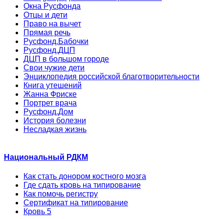
Окна Русфонда
Отцы и дети
Право на вычет
Прямая речь
Русфонд.Бабочки
Русфонд.ДЦП
ДЦП в большом городе
Свои чужие дети
Энциклопедия российской благотворительности
Книга утешений
Жанна Фриске
Портрет врача
Русфонд.Дом
История болезни
Несладкая жизнь
Национальный РДКМ
Как стать донором костного мозга
Где сдать кровь на типирование
Как помочь регистру
Сертификат на типирование
Кровь 5