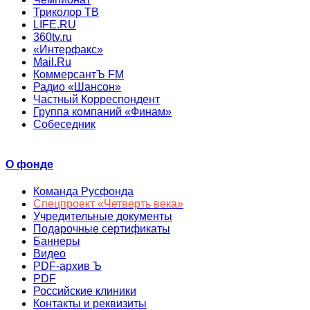
Триколор ТВ
LIFE.RU
360tv.ru
«Интерфакс»
Mail.Ru
КоммерсантЪ FM
Радио «Шансон»
Частный Корреспондент
Группа компаний «Финам»
Собеседник
О фонде
Команда Русфонда
Спецпроект «Четверть века»
Учредительные документы
Подарочные сертификаты
Баннеры
Видео
PDF-архив Ъ
PDF
Российские клиники
Контакты и реквизиты