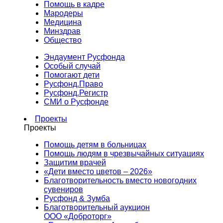
Помощь в кадре
Мародеры
Медицина
Минздрав
Общество
Эндаумент Русфонда
Особый случай
Помогают дети
Русфонд.Право
Русфонд.Регистр
СМИ о Русфонде
Проекты
Проекты
Помощь детям в больницах
Помощь людям в чрезвычайных ситуациях
Защитим врачей
«Дети вместо цветов – 2026»
Благотворительность вместо новогодних
сувениров
Русфонд & Зумба
Благотворительный аукцион
ООО «Доброторг»