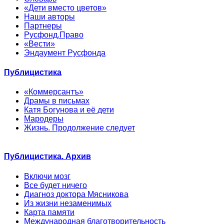
«Дети вместо цветов»
Наши авторы
Партнеры
Русфонд.Право
«Вести»
Эндаумент Русфонда
Публицистика
«Коммерсантъ»
Драмы в письмах
Катя Богунова и её дети
Мародеры
Жизнь. Продолжение следует
Публицистика. Архив
Включи мозг
Все будет ничего
Диагноз доктора Мясникова
Из жизни незаменимых
Карта памяти
Международная благотворительность