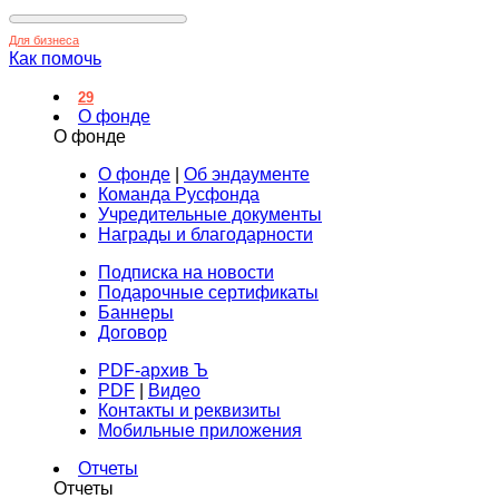
Для бизнеса
Как помочь
29
О фонде
О фонде
О фонде
|
Об эндаументе
Команда Русфонда
Учредительные документы
Награды и благодарности
Подписка на новости
Подарочные сертификаты
Баннеры
Договор
PDF-архив Ъ
PDF
|
Видео
Контакты и реквизиты
Мобильные приложения
Отчеты
Отчеты