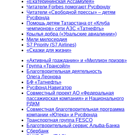
«Екатерининская Ассамблея»
Читатели Forbes помогают Русфонду
Читатели «Свободной прессы» – детям
Русфонда
Помощь детям Татарстана от «Клуба
чемпионов» сети АЗС «Татнефть»
Крылья добра («Уральские авиалинии»)
Мили милосердия
S7 Priority (S7 Airlines)
«Сказки для жизни»
«Активный гражданин» и «Миллион призов»
Группа «Трансойл»
Благотворительная деятельность
Олега Леонова
БФ «Татнефть»
Русфонд.Навигатор
Совместный проект АО «Федеральная
пассажирская компания» и Национального
РДКМ
Совместная благотворительная программа
компании «Ютека» и Русфонда
Транспортная группа FESCO
Благотворительный сервис Альфа-Банка
Сбербанк