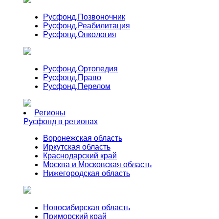
Русфонд.
Позвоночник
Русфонд.
Реабилитация
Русфонд.
Онкология
Русфонд.
Ортопедия
Русфонд.
Право
Русфонд.
Перелом
Регионы
Русфонд в регионах
Воронежская область
Иркутская область
Краснодарский край
Москва и Московская область
Нижегородская область
Новосибирская область
Приморский край