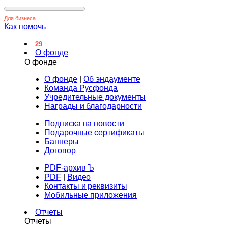
Для бизнеса
Как помочь
29
О фонде
О фонде
О фонде
|
Об эндаументе
Команда Русфонда
Учредительные документы
Награды и благодарности
Подписка на новости
Подарочные сертификаты
Баннеры
Договор
PDF-архив Ъ
PDF
|
Видео
Контакты и реквизиты
Мобильные приложения
Отчеты
Отчеты