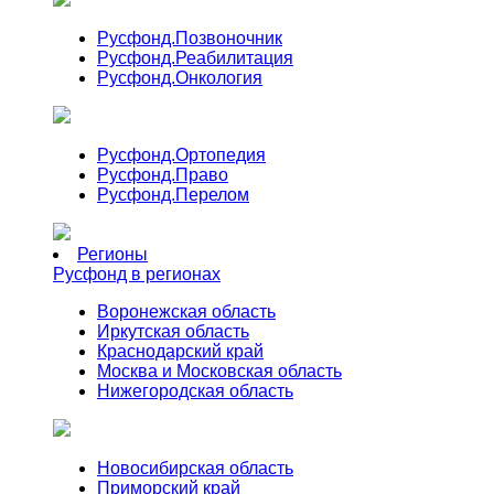
Русфонд.
Позвоночник
Русфонд.
Реабилитация
Русфонд.
Онкология
Русфонд.
Ортопедия
Русфонд.
Право
Русфонд.
Перелом
Регионы
Русфонд в регионах
Воронежская область
Иркутская область
Краснодарский край
Москва и Московская область
Нижегородская область
Новосибирская область
Приморский край