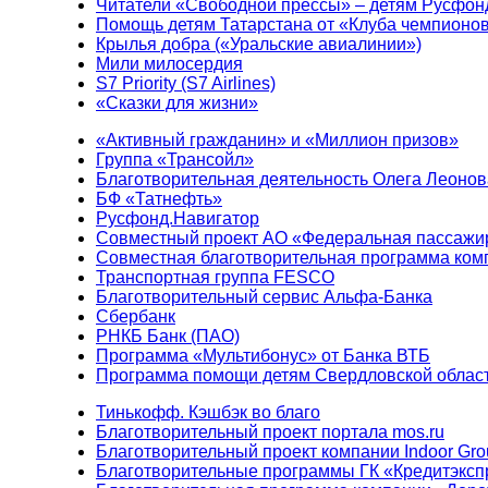
Читатели «Свободной прессы» – детям Русфон
Помощь детям Татарстана от «Клуба чемпионо
Крылья добра («Уральские авиалинии»)
Мили милосердия
S7 Priority (S7 Airlines)
«Сказки для жизни»
«Активный гражданин» и «Миллион призов»
Группа «Трансойл»
Благотворительная деятельность Олега Леонов
БФ «Татнефть»
Русфонд.Навигатор
Совместный проект АО «Федеральная пассажи
Совместная благотворительная программа ком
Транспортная группа FESCO
Благотворительный сервис Альфа-Банка
Сбербанк
РНКБ Банк (ПАО)
Программа «Мультибонус» от Банка ВТБ
Программа помощи детям Свердловской област
Тинькофф. Кэшбэк во благо
Благотворительный проект портала mos.ru
Благотворительный проект компании Indoor Gro
Благотворительные программы ГК «Кредитэксп