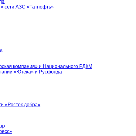
да
в» сети АЗС «Татнефть»
а
рская компания» и Национального РДКМ
пании «Ютека» и Русфонда
и «Росток добра»
up
ресс»