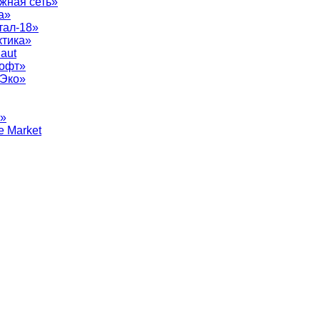
жная сеть»
а»
тал-18»
ктика»
aut
софт»
рЭко»
т»
e Market