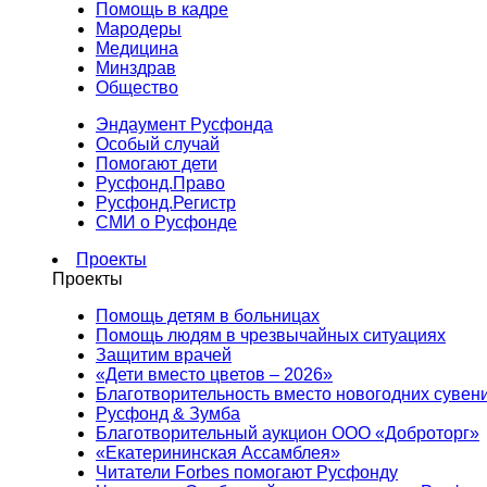
Помощь в кадре
Мародеры
Медицина
Минздрав
Общество
Эндаумент Русфонда
Особый случай
Помогают дети
Русфонд.Право
Русфонд.Регистр
СМИ о Русфонде
Проекты
Проекты
Помощь детям в больницах
Помощь людям в чрезвычайных ситуациях
Защитим врачей
«Дети вместо цветов – 2026»
Благотворительность вместо новогодних сувен
Русфонд & Зумба
Благотворительный аукцион ООО «Доброторг»
«Екатерининская Ассамблея»
Читатели Forbes помогают Русфонду