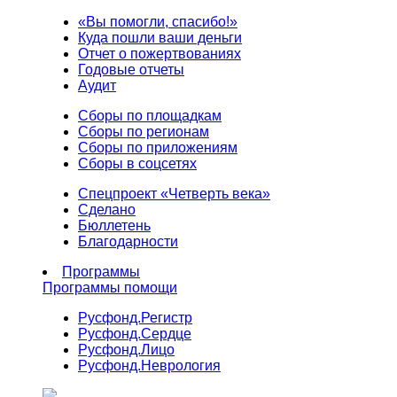
«Вы помогли, спасибо!»
Куда пошли ваши деньги
Отчет о пожертвованиях
Годовые отчеты
Аудит
Сборы по площадкам
Сборы по регионам
Сборы по приложениям
Сборы в соцсетях
Спецпроект «Четверть века»
Сделано
Бюллетень
Благодарности
Программы
Программы помощи
Русфонд.
Регистр
Русфонд.
Сердце
Русфонд.
Лицо
Русфонд.
Неврология