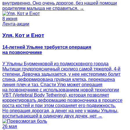
внутривенно. Оно очень дорогое, без нашей помощи
родителям малыша не справиться. →
8 июня
Лента-акции
Уля, Кот и Енот
14-летней Ульяне требуется операция
на позвоночнике
У Ульяны Бурменковой из подмосковного города
Мытищи грудопоясничный сколиоз самой тяжелой, 4-й
степени. Девочка задыхается, у нее нестерпимо болит
спина, деформирована грудная клетка, перекошена
линия плеч и таз. Спасти Улю может операция
на позвоночнике с использованием новой технологии
VBT (Vertebral Body Tethering), которая позволяет
корректировать деформацию позвоночника в процессе
роста костей и при этом сохраняет его подвижность.
Но операция дорогая, а денег на нее у мамы Ульяны,
воспитывающей в одиночку двух дочек, нет →
26 мая