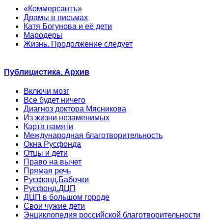
«Коммерсантъ»
Драмы в письмах
Катя Богунова и её дети
Мародеры
Жизнь. Продолжение следует
Публицистика. Архив
Включи мозг
Все будет ничего
Диагноз доктора Мясникова
Из жизни незаменимых
Карта памяти
Международная благотворительность
Окна Русфонда
Отцы и дети
Право на вычет
Прямая речь
Русфонд.Бабочки
Русфонд.ДЦП
ДЦП в большом городе
Свои чужие дети
Энциклопедия российской благотворительности