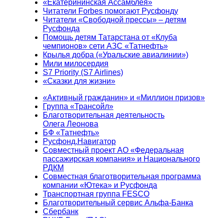
«Екатерининская Ассамблея»
Читатели Forbes помогают Русфонду
Читатели «Свободной прессы» – детям
Русфонда
Помощь детям Татарстана от «Клуба
чемпионов» сети АЗС «Татнефть»
Крылья добра («Уральские авиалинии»)
Мили милосердия
S7 Priority (S7 Airlines)
«Сказки для жизни»
«Активный гражданин» и «Миллион призов»
Группа «Трансойл»
Благотворительная деятельность
Олега Леонова
БФ «Татнефть»
Русфонд.Навигатор
Совместный проект АО «Федеральная
пассажирская компания» и Национального
РДКМ
Совместная благотворительная программа
компании «Ютека» и Русфонда
Транспортная группа FESCO
Благотворительный сервис Альфа-Банка
Сбербанк