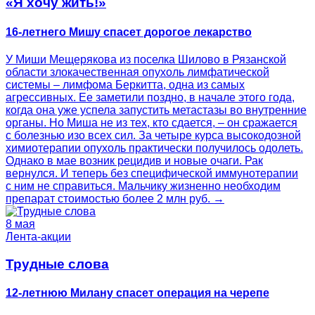
«Я хочу жить!»
16-летнего Мишу спасет дорогое лекарство
У Миши Мещерякова из поселка Шилово в Рязанской
области злокачественная опухоль лимфатической
системы – лимфома Беркитта, одна из самых
агрессивных. Ее заметили поздно, в начале этого года,
когда она уже успела запустить метастазы во внутренние
органы. Но Миша не из тех, кто сдается, – он сражается
с болезнью изо всех сил. За четыре курса высокодозной
химиотерапии опухоль практически получилось одолеть.
Однако в мае возник рецидив и новые очаги. Рак
вернулся. И теперь без специфической иммунотерапии
с ним не справиться. Мальчику жизненно необходим
препарат стоимостью более 2 млн руб. →
8 мая
Лента-акции
Трудные слова
12-летнюю Милану спасет операция на черепе