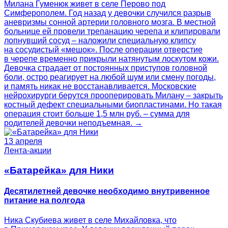
Милана Гуменюк живет в селе Перово под
Симферополем. Год назад у девочки случился разрыв
аневризмы сонной артерии головного мозга. В местной
больнице ей провели трепанацию черепа и клипировали
лопнувший сосуд – наложили специальную клипсу
на сосудистый «мешок». После операции отверстие
в черепе временно прикрыли натянутым лоскутом кожи.
Девочка страдает от постоянных приступов головной
боли, остро реагирует на любой шум или смену погоды,
и память никак не восстанавливается. Московские
нейрохирурги берутся прооперировать Милану – закрыть
костный дефект специальными биопластинами. Но такая
операция стоит больше 1,5 млн руб. – сумма для
родителей девочки неподъемная. →
13 апреля
Лента-акции
«Батарейка» для Ники
Десятилетней девочке необходимо внутривенное
питание на полгода
Ника Скубиева живет в селе Михайловка, что