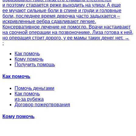
и поэтому старается реже выходить на улицу. А еще
ее мучают сильные боли в спине и груди и головные
боли, последнее время девочка часто задыхается –
искривленные ребра сдавливают легкие.
Консервативное лечение не помогло. Врачи настаивают
на срочной операции на позвоночнике. Лиза готова к ней,
но операция стоит дорого, у ее мамы таких денег нет. →
;
Как помочь
Кому помочь
Получить помощь
Как помочь
Помочь деньгами
Как помочь
из-за рубежа
Договор пожертвования
Кому помочь