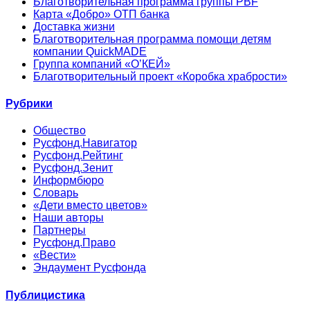
Благотворительная программа группы PBF
Карта «Добро» ОТП банка
Доставка жизни
Благотворительная программа помощи детям
компании QuickMADE
Группа компаний «О’КЕЙ»
Благотворительный проект «Коробка храбрости»
Рубрики
Общество
Русфонд.Навигатор
Русфонд.Рейтинг
Русфонд.Зенит
Информбюро
Словарь
«Дети вместо цветов»
Наши авторы
Партнеры
Русфонд.Право
«Вести»
Эндаумент Русфонда
Публицистика