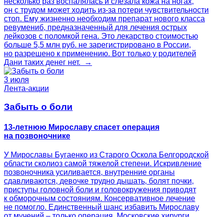
несколько раз воспалялась и слезала кожа на ногах,
он с трудом может ходить из-за потери чувствительности
стоп. Ему жизненно необходим препарат нового класса
ревумениб, предназначенный для лечения острых
лейкозов с поломкой гена. Это лекарство стоимостью
больше 5,5 млн руб. не зарегистрировано в России,
но разрешено к применению. Вот только у родителей
Дани таких денег нет. →
3 июля
Лента-акции
Забыть о боли
13-летнюю Мирославу спасет операция
на позвоночнике
У Мирославы Бугаенко из Старого Оскола Белгородской
области сколиоз самой тяжелой степени. Искривление
позвоночника усиливается, внутренние органы
сдавливаются, девочке трудно дышать, болят почки,
приступы головной боли и головокружения приводят
к обморочным состояниям. Консервативное лечение
не помогло. Единственный шанс избавить Мирославу
от мучений – только операция. Московские хирурги