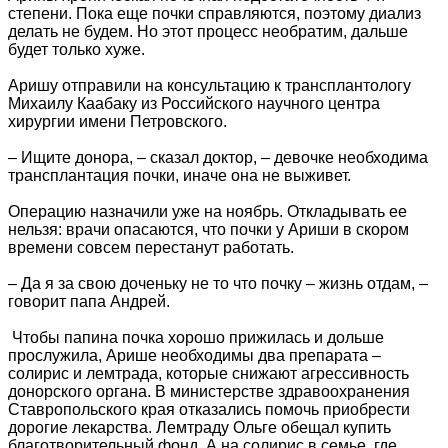
степени. Пока еще почки справляются, поэтому диализ
делать не будем. Но этот процесс необратим, дальше
будет только хуже.
Аришу отправили на консультацию к трансплантологу
Михаилу Каабаку из Российского научного центра
хирургии имени Петровского.
– Ищите донора, – сказал доктор, – девочке необходима
трансплантация почки, иначе она не выживет.
Операцию назначили уже на ноябрь. Откладывать ее
нельзя: врачи опасаются, что почки у Ариши в скором
времени совсем перестанут работать.
– Да я за свою доченьку не то что почку – жизнь отдам, –
говорит папа Андрей.
Чтобы папина почка хорошо прижилась и дольше
прослужила, Арише необходимы два препарата –
солирис и лемтрада, которые снижают агрессивность
донорского органа. В министерстве здравоохранения
Ставропольского края отказались помочь приобрести
дорогие лекарства. Лемтраду Ольге обещал купить
благотворительный фонд. А на солирис в семье, где