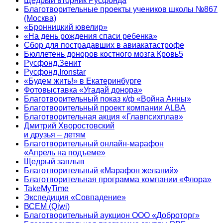
Щедрый вторник Русфонда
Благотворительные проекты учеников школы №867
(Москва)
«Бронницкий ювелир»
«На день рождения спаси ребенка»
Сбор для пострадавших в авиакатастрофе
Бюллетень доноров костного мозга Кровь5
Русфонд.Зенит
Русфонд.Ironstar
«Будем жить!» в Екатеринбурге
Фотовыставка «Угадай донора»
Благотворительный показ к/ф «Война Анны»
Благотворительный проект компании ALBA
Благотворительная акция «Главпсихплав»
Дмитрий Хворостовский
и друзья – детям
Благотворительный онлайн‑марафон
«Апрель на подъеме»
Щедрый заплыв
Благотворительный «Марафон желаний»
Благотворительная программа компании «Флора»
TakeMyTime
Экспедиция «Совпадение»
ВСЕМ (Qiwi)
Благотворительный аукцион ООО «Доброторг»