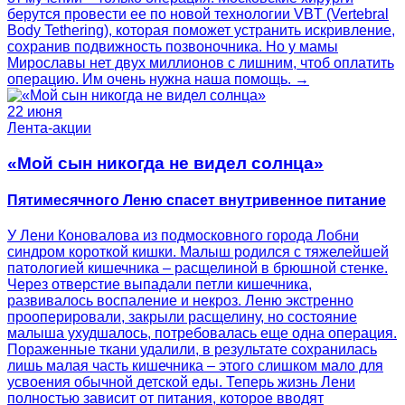
берутся провести ее по новой технологии VBT (Vertebral
Body Tethering), которая поможет устранить искривление,
сохранив подвижность позвоночника. Но у мамы
Мирославы нет двух миллионов с лишним, чтоб оплатить
операцию. Им очень нужна наша помощь. →
22 июня
Лента-акции
«Мой сын никогда не видел солнца»
Пятимесячного Леню спасет внутривенное питание
У Лени Коновалова из подмосковного города Лобни
синдром короткой кишки. Малыш родился с тяжелейшей
патологией кишечника – расщелиной в брюшной стенке.
Через отверстие выпадали петли кишечника,
развивалось воспаление и некроз. Леню экстренно
прооперировали, закрыли расщелину, но состояние
малыша ухудшалось, потребовалась еще одна операция.
Пораженные ткани удалили, в результате сохранилась
лишь малая часть кишечника – этого слишком мало для
усвоения обычной детской еды. Теперь жизнь Лени
полностью зависит от питания, которое вводят