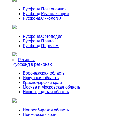
Русфонд.
Позвоночник
Русфонд.
Реабилитация
Русфонд.
Онкология
Русфонд.
Ортопедия
Русфонд.
Право
Русфонд.
Перелом
Регионы
Русфонд в регионах
Воронежская область
Иркутская область
Краснодарский край
Москва и Московская область
Нижегородская область
Новосибирская область
Приморский край