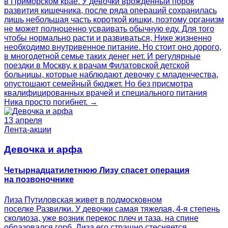
в Приморском крае. У девочки врожденный порок
развития кишечника, после ряда операций сохранилась
лишь небольшая часть короткой кишки, поэтому организм
не может полноценно усваивать обычную еду. Для того
чтобы нормально расти и развиваться, Нике жизненно
необходимо внутривенное питание. Но стоит оно дорого,
в многодетной семье таких денег нет. И регулярные
поездки в Москву, к врачам Филатовской детской
больницы, которые наблюдают девочку с младенчества,
опустошают семейный бюджет. Но без присмотра
квалифицированных врачей и специального питания
Ника просто погибнет. →
13 апреля
Лента-акции
Девочка и арфа
Четырнадцатилетнюю Лизу спасет операция
на позвоночнике
Лиза Путиловская живет в подмосковном
поселке Развилки. У девочки самая тяжелая, 4-я степень
сколиоза, уже возник перекос плеч и таза, на спине
образовался горб. Лиза его страшно стесняется