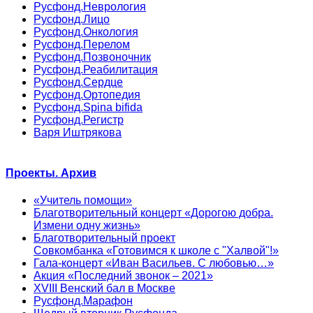
Русфонд.Неврология
Русфонд.Лицо
Русфонд.Онкология
Русфонд.Перелом
Русфонд.Позвоночник
Русфонд.Реабилитация
Русфонд.Сердце
Русфонд.Ортопедия
Русфонд.Spina bifida
Русфонд.Регистр
Варя Иштрякова
Проекты. Архив
«Учитель помощи»
Благотворительный концерт «Дорогою добра.
Измени одну жизнь»
Благотворительный проект
Совкомбанка «Готовимся к школе с "Халвой"!»
Гала-концерт «Иван Васильев. С любовью…»
Акция «Последний звонок – 2021»
XVIII Венский бал в Москве
Русфонд.Марафон