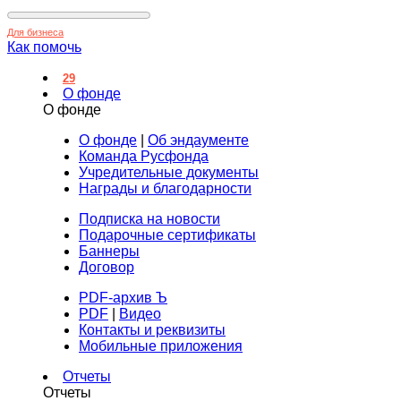
Для бизнеса
Как помочь
29
О фонде
О фонде
О фонде
|
Об эндаументе
Команда Русфонда
Учредительные документы
Награды и благодарности
Подписка на новости
Подарочные сертификаты
Баннеры
Договор
PDF-архив Ъ
PDF
|
Видео
Контакты и реквизиты
Мобильные приложения
Отчеты
Отчеты