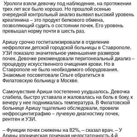
Урологи взяли девочку под наблюдение, на протяжении
трех лет все было хорошо. Но прошлой осенью
очередной контрольный анализ выявил высокий уровень
креатинина – это продукт белкового обмена,
позволяющий судить о состоянии почек. Его уровень
превышал норму почти в шесть раз.
Аришу срочно госпитализировали в отделение
нефрологии детской городской больницы в Ставрополе.
УЗИ показало значительное уменьшение размеров
почек. Девочке рекомендовали перитонеальный диализ –
процедуру искусственного очищения крови. Но в
Ставрополе не было необходимого оборудования.
Знакомые посоветовали Ольге обратиться в
Филатовскую больницу в Москве.
Самочувствие Ариши постепенно ухудшалось. Девочка
слабела, быстро уставала и жаловалась на боль в боку, к
вечеру у нее поднималась температура. В Филатовской
больнице Аришу тщательно обследовали, провели
нефросцинтиграфию – лучевую диагностику почек,
рентген и УЗИ.
– Функции почек снижены на 82%, – сказал врач. – У
Арины хроническая почечная недостаточность 4-й