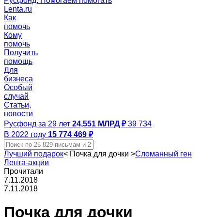
Русфонд. Помогаем помогать
Lenta.ru
Как
помочь
Кому
помочь
Получить
помощь
Для
бизнеса
Особый
случай
Статьи,
новости
Русфонд за 29 лет
24,551 МЛРД ₽
39 734
В 2022 году
15 774 469 ₽
Лучший подарок
<
Почка для дочки
>
Сломанный ген
Лента-акции
Прочитали
7.11.2018
7.11.2018
Почка для дочки