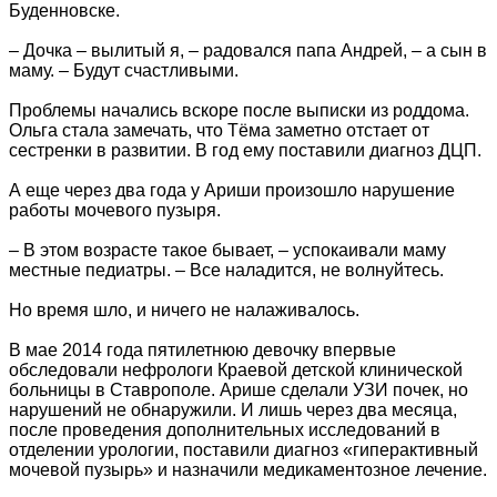
Буденновске.
– Дочка – вылитый я, – радовался папа Андрей, – а сын в
маму. – Будут счастливыми.
Проблемы начались вскоре после выписки из роддома.
Ольга стала замечать, что Тёма заметно отстает от
сестренки в развитии. В год ему поставили диагноз ДЦП.
А еще через два года у Ариши произошло нарушение
работы мочевого пузыря.
– В этом возрасте такое бывает, – успокаивали маму
местные педиатры. – Все наладится, не волнуйтесь.
Но время шло, и ничего не налаживалось.
В мае 2014 года пятилетнюю девочку впервые
обследовали нефрологи Краевой детской клинической
больницы в Ставрополе. Арише сделали УЗИ почек, но
нарушений не обнаружили. И лишь через два месяца,
после проведения дополнительных исследований в
отделении урологии, поставили диагноз «гиперактивный
мочевой пузырь» и назначили медикаментозное лечение.