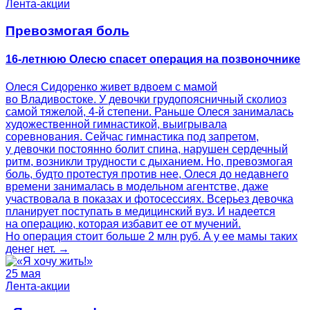
Лента-акции
Превозмогая боль
16-летнюю Олесю спасет операция на позвоночнике
Олеся Сидоренко живет вдвоем с мамой
во Владивостоке. У девочки грудопоясничный сколиоз
самой тяжелой, 4-й степени. Раньше Олеся занималась
художественной гимнастикой, выигрывала
соревнования. Сейчас гимнастика под запретом,
у девочки постоянно болит спина, нарушен сердечный
ритм, возникли трудности с дыханием. Но, превозмогая
боль, будто протестуя против нее, Олеся до недавнего
времени занималась в модельном агентстве, даже
участвовала в показах и фотосессиях. Всерьез девочка
планирует поступать в медицинский вуз. И надеется
на операцию, которая избавит ее от мучений.
Но операция стоит больше 2 млн руб. А у ее мамы таких
денег нет. →
25 мая
Лента-акции