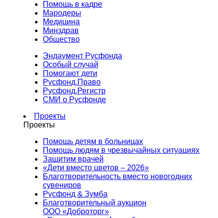
Помощь в кадре
Мародеры
Медицина
Минздрав
Общество
Эндаумент Русфонда
Особый случай
Помогают дети
Русфонд.Право
Русфонд.Регистр
СМИ о Русфонде
Проекты
Проекты
Помощь детям в больницах
Помощь людям в чрезвычайных ситуациях
Защитим врачей
«Дети вместо цветов – 2026»
Благотворительность вместо новогодних
сувениров
Русфонд & Зумба
Благотворительный аукцион
ООО «Доброторг»