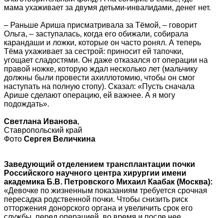
мама ухаживает за двумя детьми-инвалидами, денег нет.
– Раньше Ариша присматривала за Тёмой, – говорит
Ольга, – заступалась, когда его обижали, собирала
карандаши и ложки, которые он часто ронял. А теперь
Тёма ухаживает за сестрой: приносит ей тапочки,
угощает сладостями. Он даже отказался от операции на
правой ножке, которую ждал несколько лет (мальчику
должны были провести ахиллотомию, чтобы он смог
наступать на полную стопу). Сказал: «Пусть сначала
Арише сделают операцию, ей важнее. А я могу
подождать».
Светлана Иванова
,
Ставропольский край
Фото
Сергея Величкина
Заведующий отделением трансплантации почки
Российского научного центра хирургии имени
академика Б.В. Петровского Михаил Каабак (Москва):
«Девочке по жизненным показаниям требуется срочная
пересадка родственной почки. Чтобы снизить риск
отторжения донорского органа и увеличить срок его
службы, перед операцией, во время и после нее