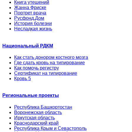
Книга утешений
Жанна Фриске
Портрет врача
Русфонд.Дом
История болезни
Несладкая жизнь
Национальный РДКМ
Как стать донором костного мозга
Где сдать кровь на типирование
Как помочь регистру
Сертификат на типирование
Кровь 5
Региональные проекты
Республика Башкортостан
Воронежская область
Иркутская область
Краснодарский край
Республика Крым и Севастополь