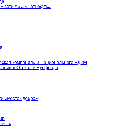
да
в» сети АЗС «Татнефть»
а
рская компания» и Национального РДКМ
пании «Ютека» и Русфонда
и «Росток добра»
up
ресс»