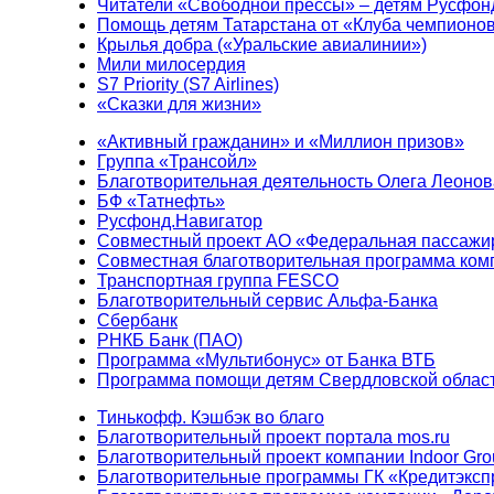
Читатели «Свободной прессы» – детям Русфон
Помощь детям Татарстана от «Клуба чемпионо
Крылья добра («Уральские авиалинии»)
Мили милосердия
S7 Priority (S7 Airlines)
«Сказки для жизни»
«Активный гражданин» и «Миллион призов»
Группа «Трансойл»
Благотворительная деятельность Олега Леонов
БФ «Татнефть»
Русфонд.Навигатор
Совместный проект АО «Федеральная пассажи
Совместная благотворительная программа ком
Транспортная группа FESCO
Благотворительный сервис Альфа-Банка
Сбербанк
РНКБ Банк (ПАО)
Программа «Мультибонус» от Банка ВТБ
Программа помощи детям Свердловской област
Тинькофф. Кэшбэк во благо
Благотворительный проект портала mos.ru
Благотворительный проект компании Indoor Gro
Благотворительные программы ГК «Кредитэксп