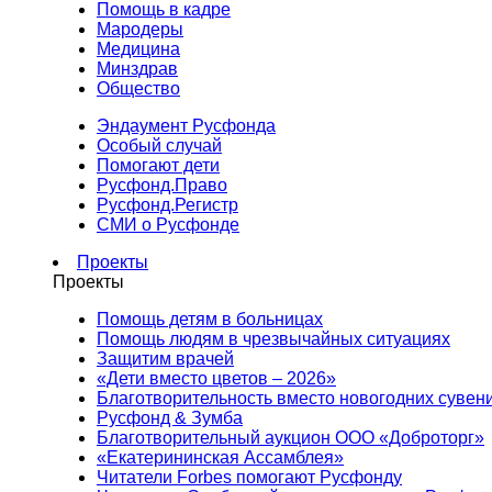
Помощь в кадре
Мародеры
Медицина
Минздрав
Общество
Эндаумент Русфонда
Особый случай
Помогают дети
Русфонд.Право
Русфонд.Регистр
СМИ о Русфонде
Проекты
Проекты
Помощь детям в больницах
Помощь людям в чрезвычайных ситуациях
Защитим врачей
«Дети вместо цветов – 2026»
Благотворительность вместо новогодних сувен
Русфонд & Зумба
Благотворительный аукцион ООО «Доброторг»
«Екатерининская Ассамблея»
Читатели Forbes помогают Русфонду