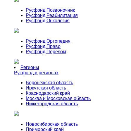
Русфонд.
Позвоночник
Русфонд.
Реабилитация
Русфонд.
Онкология
Русфонд.
Ортопедия
Русфонд.
Право
Русфонд.
Перелом
Регионы
Русфонд в регионах
Воронежская область
Иркутская область
Краснодарский край
Москва и Московская область
Нижегородская область
Новосибирская область
Приморский край