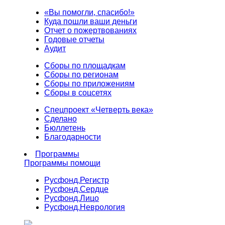
«Вы помогли, спасибо!»
Куда пошли ваши деньги
Отчет о пожертвованиях
Годовые отчеты
Аудит
Сборы по площадкам
Сборы по регионам
Сборы по приложениям
Сборы в соцсетях
Спецпроект «Четверть века»
Сделано
Бюллетень
Благодарности
Программы
Программы помощи
Русфонд.
Регистр
Русфонд.
Сердце
Русфонд.
Лицо
Русфонд.
Неврология