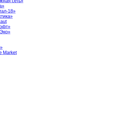
жная сеть»
а»
тал-18»
ктика»
aut
софт»
рЭко»
т»
e Market