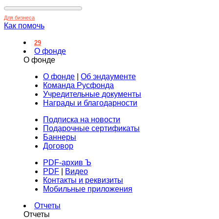
Для бизнеса
Как помочь
29
О фонде
О фонде
О фонде
|
Об эндаументе
Команда Русфонда
Учредительные документы
Награды и благодарности
Подписка на новости
Подарочные сертификаты
Баннеры
Договор
PDF-архив Ъ
PDF
|
Видео
Контакты и реквизиты
Мобильные приложения
Отчеты
Отчеты