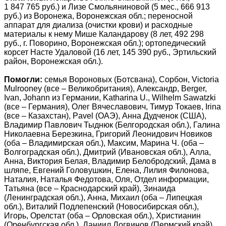
1 847 765 руб.) и Лизе Смольяниновой (5 мес., 666 913
руб.) из Воронежа, Воронежская обл.; переносной
аппарат для диализа (очистки крови) и расходные
материалы к нему Мише Каландарову (8 лет, 492 298
руб., г. Поворино, Воронежская обл.); ортопедический
корсет Насте Удаловой (16 лет, 145 390 руб., Эртильский
район, Воронежская обл.).
Помогли:
семья Вороновых (Ботсвана), Сорбон, Victoria
Mulrooney (все – Великобритания), Александр, Berger,
Ivan, Johann из Германии, Katharina U., Wilhelm Sawatzki
(все – Германия), Олег Вячеславович, Тимур Токаев, Irina
(все – Казахстан), Pavel (ОАЭ), Анна Дудченок (США),
Владимир Павлович Тыднюк (Белгородская обл.), Галина
Николаевна Березкина, Григорий Леонидович Новиков
(оба – Владимирская обл.), Максим, Марина Ч. (оба –
Волгоградская обл.), Дмитрий (Ивановская обл.), Алла,
Анна, Виктория Белая, Владимир Белобродский, Дама в
шляпе, Евгений Головушкин, Елена, Лилия Филонова,
Наталия, Наталья Федотова, Оля, Отдел информации,
Татьяна (все – Краснодарский край), Зинаида
(Ленинградская обл.), Анна, Михаил (оба – Липецкая
обл.), Виталий Подлепенский (Новосибирская обл.),
Игорь, Орелстат (оба – Орловская обл.), Христианин
(Оренбургская обл.), Даниил Логвинов (Пермский край),