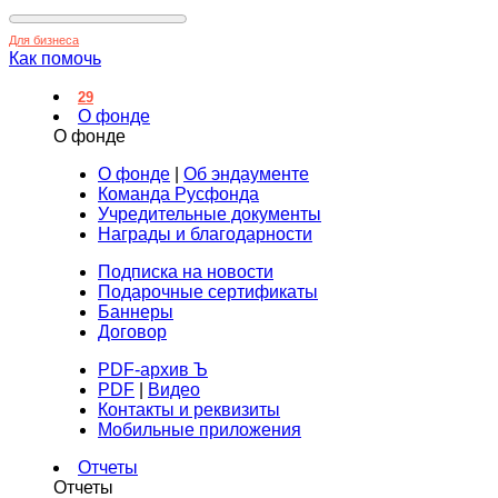
Для бизнеса
Как помочь
29
О фонде
О фонде
О фонде
|
Об эндаументе
Команда Русфонда
Учредительные документы
Награды и благодарности
Подписка на новости
Подарочные сертификаты
Баннеры
Договор
PDF-архив Ъ
PDF
|
Видео
Контакты и реквизиты
Мобильные приложения
Отчеты
Отчеты