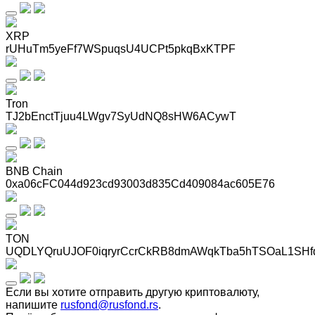
XRP
rUHuTm5yeFf7WSpuqsU4UCPt5pkqBxKTPF
Tron
TJ2bEnctTjuu4LWgv7SyUdNQ8sHW6ACywT
BNB Chain
0xa06cFC044d923cd93003d835Cd409084ac605E76
TON
UQDLYQruUJOF0iqryrCcrCkRB8dmAWqkTba5hTSOaL1SHf
Если вы хотите отправить другую криптовалюту,
напишите
rusfond@rusfond.rs
.