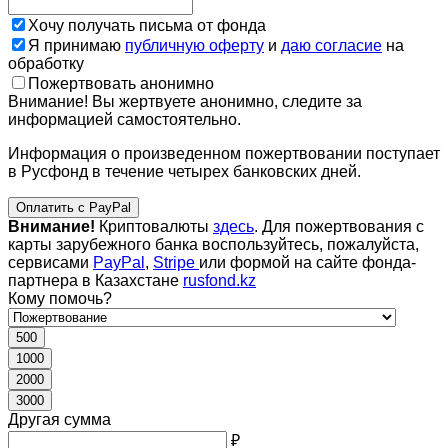
Хочу получать письма от фонда
Я принимаю
публичную оферту
и
даю согласие
на
обработку
Пожертвовать анонимно
Внимание! Вы жертвуете анонимно, следите за
информацией самостоятельно.
Информация о произведенном пожертвовании поступает
в Русфонд в течение четырех банковских дней.
Оплатить с PayPal
Внимание!
Криптовалюты
здесь
. Для пожертвования с
карты зарубежного банка воспользуйтесь, пожалуйста,
сервисами
PayPal
,
Stripe
или формой на сайте фонда-
партнера в Казахстане
rusfond.kz
Кому помочь?
500
1000
2000
3000
Другая сумма
₽