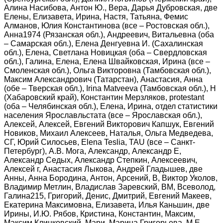
Алина Насибова, Антон Ю., Вера, Дарья Дубровская, две
Елены, Елизавета, Ирина, Настя, Татьяна, Фемис
Алманов, Юлия Константинова (все – Ростовская обл.),
Анна1974 (Рязанская обл.), Андреевич, Витальевна (оба
– Самарская обл.), Елена Денгуевна И. (Сахалинская
обл.), Елена, Светлана Новицкая (оба – Свердловская
обл.), Галина, Елена, Елена Швайковская, Ирина (все –
Смоленская обл.), Ольга Викторовна (Тамбовская обл.),
Максим Александрович (Татарстан), Анастасия, Анна
(обе – Тверская обл.), Irina Matveeva (Тамбовская обл.), Н
(Хабаровский край), Константин Мерзляков, protestant
(оба – Челябинская обл.), Елена, Ирина, отдел статистики
населения Ярославльстата (все – Ярославская обл.),
Алексей, Алексей, Евгений Викторович Капшук, Евгений
Новиков, Михаил Алексеев, Наталья, Ольга Медведева,
СГ, Юрий Силосьев, Elena Teslia, TAU (все – Санкт-
Петербург), А.В. Мога, Александр, Александр Е,
Александр Седых, Александр Степкин, Алексеевич,
Алексей г, Анастасия Лыкова, Андрей Гладышев, две
Анны, Анна Бородина, Антон, Арсений, В, Виктор Уколов,
Владимир Метлин, Владислав Заревский, ВМ, Всеволод,
Галина215, Григорий, Денис, Дмитрий, Евгений Макеев,
Екатерина Максимовна, Елизавета, Илья Каньшин, две
Ирины, И.Ю. Рябов, Кристина, Константин, Максим,
Максим Клинковский, Мари, Марина Григорьева, М.Е.