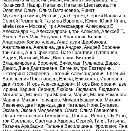
Каганский, Надир, Наталия, Наталия Шестакова, Не,
Олег, две Ольги, Ольга Ватансевер, Ринат
Мухаметрахимов, Россия, два Сергея, Сергей Васильев,
Сергей Реминный, Татьяна Воронеж, Юлия, Юрий Янин,
akela (все – Москва), три Александра, Александр Е,
Александра Ч., Александрович, три Алексея, Алексей Т.,
Алена, АленМак, Алтунина, Анастасия Бешлык,
Анастасия Кривотулова, Анастасия Щербакова,
Анатольевна, Ангелина, два Андрея, Андрей Воронин,
три Анны, Анна Крючкова, Ваге Грантович Степанян,
Вадим, Василий, Вика, Виктория, Виталий,
Владимировна, Воронеж, Вячеслав, Гульнара, Дарья,
Денис, Дина Дмитриевна, Евгения, три Екатерины,
Екатерина Стифеева, Евгений Александрович, Евгений
Валерьевич Ярославцев, Елена, Елизавета, Ивановна,
два Игоря, Игорь Александрович, Игорь Викторович, две
Ирины, Карина, Леонид, Любовь, Людмила, Людмила
Могилева, Марика, три Марины, Мария, Мария Романова,
Марина, Михаил Гончаров, Михаил Башкирев, Михаил
Левченко, две Надежды, две Натальи, Нина Бугаева,
Оксана, Оксана Медведева, Ольга, Ольга Гаврилова,
Ольга Николаевна Тимофеева, Попова, Роман, СБ-Агро,
три Светланы, Светлана Адрева, Сергей, Таня, Татьяна,
Татьяна Арабаджи, Татьяна Василишина, Фролович, Яна,