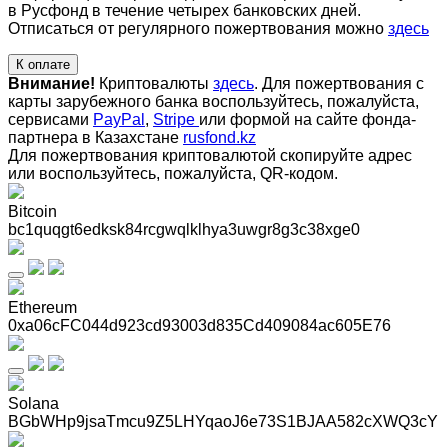
в Русфонд в течение четырех банковских дней.
Отписаться от регулярного пожертвования можно
здесь
К оплате
Внимание!
Криптовалюты
здесь
. Для пожертвования с
карты зарубежного банка воспользуйтесь, пожалуйста,
сервисами
PayPal
,
Stripe
или формой на сайте фонда-
партнера в Казахстане
rusfond.kz
Для пожертвования криптовалютой скопируйте адрес
или воспользуйтесь, пожалуйста, QR-кодом
.
Bitcoin
bc1quqgt6edksk84rcgwqlklhya3uwgr8g3c38xge0
Ethereum
0xa06cFC044d923cd93003d835Cd409084ac605E76
Solana
BGbWHp9jsaTmcu9Z5LHYqaoJ6e73S1BJAA582cXWQ3cY