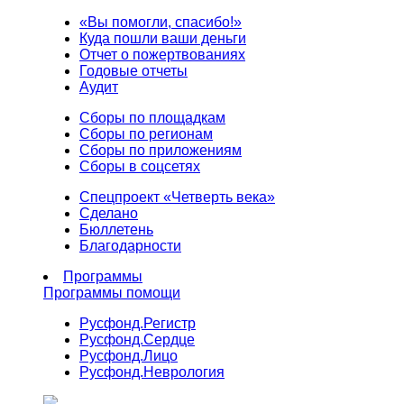
«Вы помогли, спасибо!»
Куда пошли ваши деньги
Отчет о пожертвованиях
Годовые отчеты
Аудит
Сборы по площадкам
Сборы по регионам
Сборы по приложениям
Сборы в соцсетях
Спецпроект «Четверть века»
Сделано
Бюллетень
Благодарности
Программы
Программы помощи
Русфонд.
Регистр
Русфонд.
Сердце
Русфонд.
Лицо
Русфонд.
Неврология