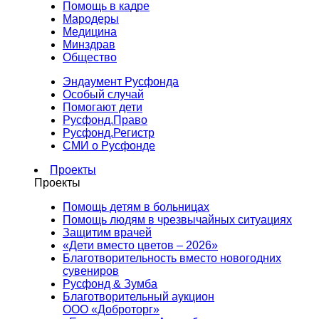
Помощь в кадре
Мародеры
Медицина
Минздрав
Общество
Эндаумент Русфонда
Особый случай
Помогают дети
Русфонд.Право
Русфонд.Регистр
СМИ о Русфонде
Проекты
Проекты
Помощь детям в больницах
Помощь людям в чрезвычайных ситуациях
Защитим врачей
«Дети вместо цветов – 2026»
Благотворительность вместо новогодних
сувениров
Русфонд & Зумба
Благотворительный аукцион
ООО «Доброторг»