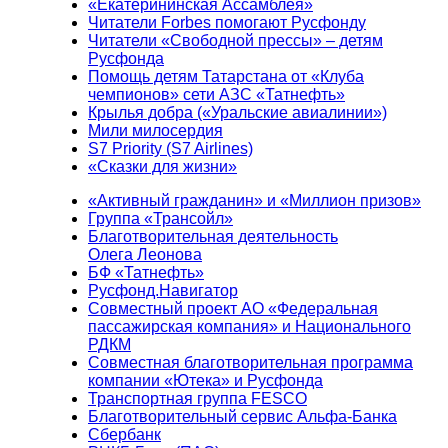
«Екатерининская Ассамблея»
Читатели Forbes помогают Русфонду
Читатели «Свободной прессы» – детям
Русфонда
Помощь детям Татарстана от «Клуба
чемпионов» сети АЗС «Татнефть»
Крылья добра («Уральские авиалинии»)
Мили милосердия
S7 Priority (S7 Airlines)
«Сказки для жизни»
«Активный гражданин» и «Миллион призов»
Группа «Трансойл»
Благотворительная деятельность
Олега Леонова
БФ «Татнефть»
Русфонд.Навигатор
Совместный проект АО «Федеральная
пассажирская компания» и Национального
РДКМ
Совместная благотворительная программа
компании «Ютека» и Русфонда
Транспортная группа FESCO
Благотворительный сервис Альфа-Банка
Сбербанк