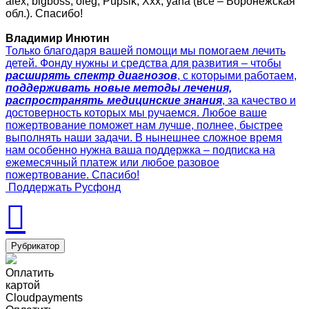
alex, bigboss, oleg, Pupsik, Ххх, yana (все – Воронежская
обл.). Спасибо!
Владимир Инютин
Только благодаря вашей помощи мы помогаем лечить
детей. Фонду нужны и средства для развития – чтобы
расширять спектр диагнозов
, с которыми работаем,
поддерживать новые методы лечения,
распространять медицинские знания
, за качество и
достоверность которых мы ручаемся. Любое ваше
пожертвование поможет нам лучше, полнее, быстрее
выполнять наши задачи. В нынешнее сложное время
нам особенно нужна ваша поддержка – подписка на
ежемесячный платеж или любое разовое
пожертвование. Спасибо!
Поддержать Русфонд
Рубрикатор
Оплатить
картой
Cloudpayments