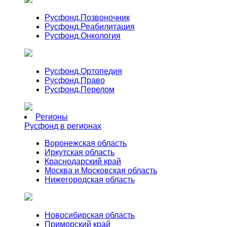
Русфонд.
Позвоночник
Русфонд.
Реабилитация
Русфонд.
Онкология
Русфонд.
Ортопедия
Русфонд.
Право
Русфонд.
Перелом
Регионы
Русфонд в регионах
Воронежская область
Иркутская область
Краснодарский край
Москва и Московская область
Нижегородская область
Новосибирская область
Приморский край