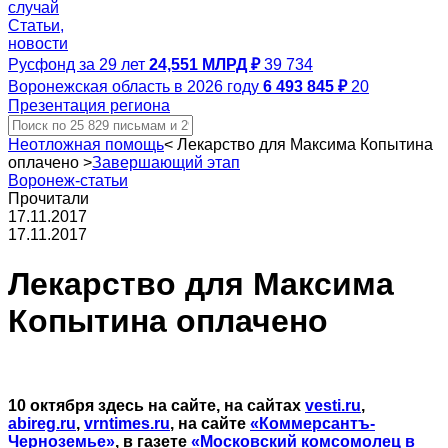
случай
Статьи,
новости
Русфонд за 29 лет
24,551 МЛРД ₽
39 734
Воронежская область в 2026 году
6 493 845 ₽
20
Презентация региона
Неотложная помощь
<
Лекарство для Максима Копытина
оплачено
>
Завершающий этап
Воронеж-статьи
Прочитали
17.11.2017
17.11.2017
Лекарство для Максима
Копытина оплачено
10 октября здесь на сайте, на сайтах
vesti.ru
,
abireg.ru
,
vrntimes.ru
, на сайте
«Коммерсантъ-
Черноземье»
, в газете
«Московский комсомолец в