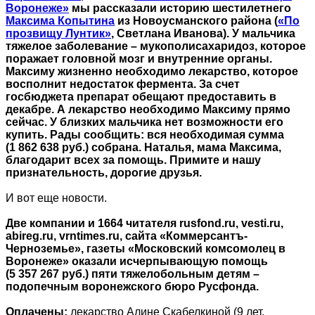
Воронеже»
мы рассказали историю шестилетнего
Максима Копытина
из Новоусманского района (
«По
прозвищу Лунтик»
, Светлана Иванова). У мальчика
тяжелое заболевание – мукополисахаридоз, которое
поражает головной мозг и внутренние органы.
Максиму жизненно необходимо лекарство, которое
восполнит недостаток фермента. За счет
госбюджета препарат обещают предоставить в
декабре. А лекарство необходимо Максиму прямо
сейчас. У близких мальчика нет возможности его
купить. Рады сообщить: вся необходимая сумма
(1 862 638 руб.) собрана. Наталья, мама Максима,
благодарит всех за помощь. Примите и нашу
признательность, дорогие друзья.
И вот еще новости.
Две компании и 1664 читателя rusfond.ru, vesti.ru,
abireg.ru, vrntimes.ru, сайта «Коммерсантъ-
Черноземье», газеты «Московский комсомолец в
Воронеже» оказали исчерпывающую помощь
(5 357 267 руб.) пяти тяжелобольным детям –
подопечным воронежского бюро Русфонда.
Оплачены:
лекарство Алине Скабелкиной (9 лет,