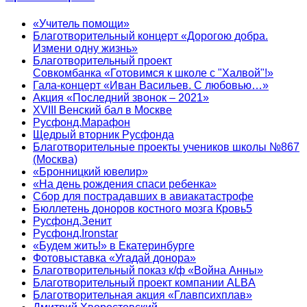
«Учитель помощи»
Благотворительный концерт «Дорогою добра.
Измени одну жизнь»
Благотворительный проект
Совкомбанка «Готовимся к школе с "Халвой"!»
Гала-концерт «Иван Васильев. С любовью…»
Акция «Последний звонок – 2021»
XVIII Венский бал в Москве
Русфонд.Марафон
Щедрый вторник Русфонда
Благотворительные проекты учеников школы №867
(Москва)
«Бронницкий ювелир»
«На день рождения спаси ребенка»
Сбор для пострадавших в авиакатастрофе
Бюллетень доноров костного мозга Кровь5
Русфонд.Зенит
Русфонд.Ironstar
«Будем жить!» в Екатеринбурге
Фотовыставка «Угадай донора»
Благотворительный показ к/ф «Война Анны»
Благотворительный проект компании ALBA
Благотворительная акция «Главпсихплав»