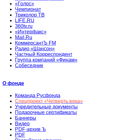
«Голос»
Чемпионат
Триколор ТВ
LIFE.RU
360tv.ru
«Интерфакс»
Mail.Ru
КоммерсантЪ FM
Радио «Шансон»
Частный Корреспондент
Группа компаний «Финам»
Собеседник
О фонде
Команда Русфонда
Спецпроект «Четверть века»
Учредительные документы
Подарочные сертификаты
Баннеры
Видео
PDF-архив Ъ
PDF