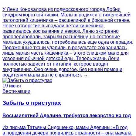
У Лени Коновалова из подмосковного города Лобни
синдром короткой кишки. Малыш родился с тяжелейшей
патологией кишечника – расщелиной в брюшной стенке.
Через отверстие выпадали петли кишечника,
развивалось воспаление и некроз. Леню экстренно
прооперировали, закрыли расщелину, но состояние
малыша ухудшалось, потребовалась еще одна операция.
Пораженные ткани удалили, в результате сохранилась
лишь малая часть кишечника – этого слишком мало для
усвоения обычной детской еды. Теперь жизнь Лени
полностью зависит от питания, которое вводят
внутривенно. Оно очень дорогое, без нашей помощи
родителям малыша не справиться. →
19 июня
Вести-акции
Забыть о приступах
Восьмилетней Аделине. требуется лекарство на год
Из письма Татьяны Сидошенко, мамы Аделины: «В год
в поведении дочери появились странности – она махала