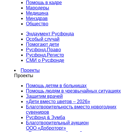
Помощь в кадре
Мародеры
Медицина
Минздрав
Общество
Эндаумент Русфонда
Особый случай
Помогают дети
Русфонд.Право
Русфонд.Регистр
СМИ о Русфонде
Проекты
Проекты
Помощь детям в больницах
Помощь людям в чрезвычайных ситуациях
Защитим врачей
«Дети вместо цветов – 2026»
Благотворительность вместо новогодних
сувениров
Русфонд & Зумба
Благотворительный аукцион
ООО «Доброторг»