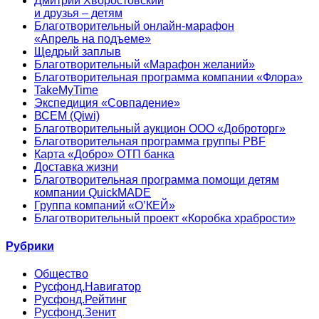
Дмитрий Хворостовский
и друзья – детям
Благотворительный онлайн‑марафон
«Апрель на подъеме»
Щедрый заплыв
Благотворительный «Марафон желаний»
Благотворительная программа компании «Флора»
TakeMyTime
Экспедиция «Совпадение»
ВСЕМ (Qiwi)
Благотворительный аукцион ООО «Доброторг»
Благотворительная программа группы PBF
Карта «Добро» ОТП банка
Доставка жизни
Благотворительная программа помощи детям
компании QuickMADE
Группа компаний «О’КЕЙ»
Благотворительный проект «Коробка храбрости»
Рубрики
Общество
Русфонд.Навигатор
Русфонд.Рейтинг
Русфонд.Зенит