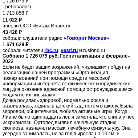
1 726 079 ₽
Требовалось
1 713 858 ₽
11 022 ₽
внесло ООО «Бигам-Инвест»
43 428 ₽
собрали слушатели радио
«Говорит Москва»
1 671 629 ₽
собрали читатели
rbc.ru
,
vesti.ru
и rusfond.ru
Собрано 1 726 079 руб. Госпитализация в феврале–
2022
Если не будет ваших возражений, «излишки» пойдут на
реализацию нашей программы «Организация
пожертвований при помощи средств массовой
информации и интернета от физических и юридических
лиц для оказания адресной помощи остронуждающимся
людям по их письмам»
Дочка родилась здоровой, нормально росла и
развивалась, ходила в детский сад, потом в школу. Была
здоровой, общительной, любила активные игры. Когда
Лиане было одиннадцать лет, я заметила, что спина у нее
искривилась. Ортопед выявил начальную стадию
сколиоза, назначил массаж, лечебную физкультуру. Она
усердно занималась, но за год выросла на 10 см, и