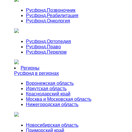
Русфонд.
Позвоночник
Русфонд.
Реабилитация
Русфонд.
Онкология
Русфонд.
Ортопедия
Русфонд.
Право
Русфонд.
Перелом
Регионы
Русфонд в регионах
Воронежская область
Иркутская область
Краснодарский край
Москва и Московская область
Нижегородская область
Новосибирская область
Приморский край