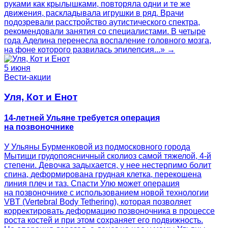
руками как крылышками, повторяла одни и те же
движения, раскладывала игрушки в ряд. Врачи
подозревали расстройство аутистического спектра,
рекомендовали занятия со специалистами. В четыре
года Аделина перенесла воспаление головного мозга,
на фоне которого развилась эпилепсия...» →
5 июня
Вести-акции
Уля, Кот и Енот
14-летней Ульяне требуется операция
на позвоночнике
У Ульяны Бурменковой из подмосковного города
Мытищи грудопоясничный сколиоз самой тяжелой, 4-й
степени. Девочка задыхается, у нее нестерпимо болит
спина, деформирована грудная клетка, перекошена
линия плеч и таз. Спасти Улю может операция
на позвоночнике с использованием новой технологии
VBT (Vertebral Body Tethering), которая позволяет
корректировать деформацию позвоночника в процессе
роста костей и при этом сохраняет его подвижность.