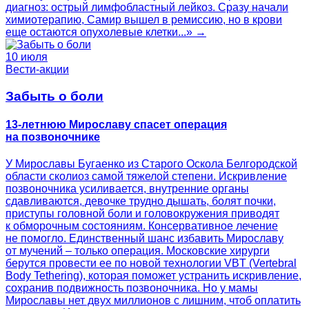
диагноз: острый лимфобластный лейкоз. Сразу начали
химиотерапию, Самир вышел в ремиссию, но в крови
еще остаются опухолевые клетки...» →
10 июля
Вести-акции
Забыть о боли
13-летнюю Мирославу спасет операция
на позвоночнике
У Мирославы Бугаенко из Старого Оскола Белгородской
области сколиоз самой тяжелой степени. Искривление
позвоночника усиливается, внутренние органы
сдавливаются, девочке трудно дышать, болят почки,
приступы головной боли и головокружения приводят
к обморочным состояниям. Консервативное лечение
не помогло. Единственный шанс избавить Мирославу
от мучений – только операция. Московские хирурги
берутся провести ее по новой технологии VBT (Vertebral
Body Tethering), которая поможет устранить искривление,
сохранив подвижность позвоночника. Но у мамы
Мирославы нет двух миллионов с лишним, чтоб оплатить