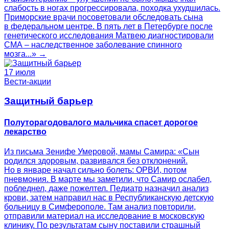
слабость в ногах прогрессировала, походка ухудшилась.
Приморские врачи посоветовали обследовать сына
в федеральном центре. В пять лет в Петербурге после
генетического исследования Матвею диагностировали
СМА – наследственное заболевание спинного
мозга...» →
17 июля
Вести-акции
Защитный барьер
Полуторагодовалого мальчика спасет дорогое
лекарство
Из письма Зенифе Умеровой, мамы Самира: «Сын
родился здоровым, развивался без отклонений.
Но в январе начал сильно болеть: ОРВИ, потом
пневмония. В марте мы заметили, что Самир ослабел,
побледнел, даже пожелтел. Педиатр назначил анализ
крови, затем направил нас в Республиканскую детскую
больницу в Симферополе. Там анализ повторили,
отправили материал на исследование в московскую
клинику. По результатам сыну поставили страшный