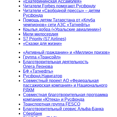
«Екатерининская Ассамблея»
Читатели Forbes помогают Русфонду
Читатели «Свободной прессы» – детям
Русфонда
Помощь детям Татарстана от «Клуба
чемпионов» сети АЗС «Татнефть»
Крылья добра («Уральские авиалинии»)
Мили милосердия
S7 Priority (S7 Airlines)
«Сказки для жизни»
«Активный гражданин» и «Миллион призов»
Группа «Трансойл»
Благотворительная деятельность
Олега Леонова
БФ «Татнефть»
Русфонд.Навигатор
Совместный проект АО «Федеральная
пассажирская компания» и Национального
РДКМ
Совместная благотворительная программа
компании «Ютека» и Русфонда
Транспортная группа FESCO
Благотворительный сервис Альфа-Банка
Сбербанк