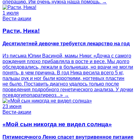
операцию. Им очень нужна наша помощь. →
1 июля
Вести-акции
Расти, Ника!
Десятилетней девочке требуется лекарство на год
Из письма Юлии Васиной, мамы Ники: «Дочка с самого
рождения плохо прибавляла в росте и весе. Мы долго
обследовались, лежали в больницах, но врачи не могли
понять, в чем причина. В год Ника весила всего 5 кг,
пальцы рук и ног были короткими, ногтевых пластин
не было. Поставить диагноз удалось только после
проведения подробного генетического анализа. У дочки
псевдогипопаратиреоз...» →
23 июня
Вести-акции
«Мой сын никогда не видел солнца»
Пятимесячного Леню спасет внутривенное питание