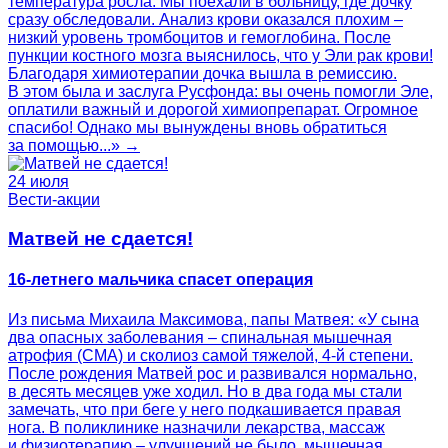
температура росла. Мы поехали в больницу, где дочку
сразу обследовали. Анализ крови оказался плохим –
низкий уровень тромбоцитов и гемоглобина. После
пункции костного мозга выяснилось, что у Эли рак крови!
Благодаря химиотерапии дочка вышла в ремиссию.
В этом была и заслуга Русфонда: вы очень помогли Эле,
оплатили важный и дорогой химиопрепарат. Огромное
спасибо! Однако мы вынуждены вновь обратиться
за помощью...» →
24 июля
Вести-акции
Матвей не сдается!
16-летнего мальчика спасет операция
Из письма Михаила Максимова, папы Матвея: «У сына
два опасных заболевания – спинальная мышечная
атрофия (СМА) и сколиоз самой тяжелой, 4-й степени.
После рождения Матвей рос и развивался нормально,
в десять месяцев уже ходил. Но в два года мы стали
замечать, что при беге у него подкашивается правая
нога. В поликлинике назначили лекарства, массаж
и физиотерапию – улучшений не было, мышечная