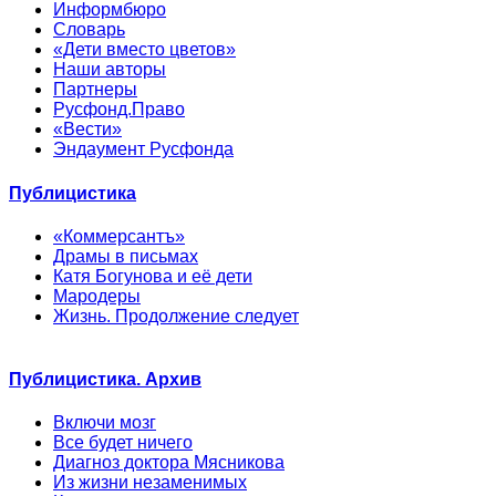
Информбюро
Словарь
«Дети вместо цветов»
Наши авторы
Партнеры
Русфонд.Право
«Вести»
Эндаумент Русфонда
Публицистика
«Коммерсантъ»
Драмы в письмах
Катя Богунова и её дети
Мародеры
Жизнь. Продолжение следует
Публицистика. Архив
Включи мозг
Все будет ничего
Диагноз доктора Мясникова
Из жизни незаменимых