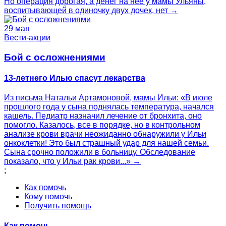
Но операция дорогая, а денег на нее у мамы Ульяны,
воспитывающей в одиночку двух дочек, нет →
29 мая
Вести-акции
Бой с осложнениями
13-летнего Илью спасут лекарства
Из письма Натальи Артамоновой, мамы Ильи: «В июле
прошлого года у сына поднялась температура, начался
кашель. Педиатр назначил лечение от бронхита, оно
помогло. Казалось, все в порядке, но в контрольном
анализе крови врачи неожиданно обнаружили у Ильи
онкоклетки! Это был страшный удар для нашей семьи.
Сына срочно положили в больницу. Обследование
показало, что у Ильи рак крови...» →
;
Как помочь
Кому помочь
Получить помощь
Как помочь