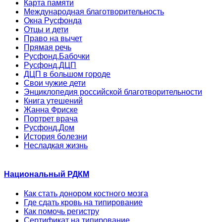
Карта памяти
Международная благотворительность
Окна Русфонда
Отцы и дети
Право на вычет
Прямая речь
Русфонд.Бабочки
Русфонд.ДЦП
ДЦП в большом городе
Свои чужие дети
Энциклопедия российской благотворительности
Книга утешений
Жанна Фриске
Портрет врача
Русфонд.Дом
История болезни
Несладкая жизнь
Национальный РДКМ
Как стать донором костного мозга
Где сдать кровь на типирование
Как помочь регистру
Сертификат на типирование