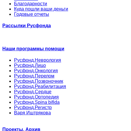
Благодарности
Куда пошли ваши деньги
Годовые отчеты
Рассылки Русфонда
Наши программы помощи
Русфонд.Неврология
Русфонд.Лицо
Русфонд.Онкология
Русфонд.Перелом
Русфонд.Позвоночник
Русфонд.Реабилитация
Русфонд.Сердце
Русфонд.Ортопедия
Русфонд.Spina bifida
Русфонд.Регистр
Варя Иштрякова
Проекты. Архив