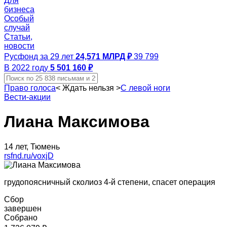
Для
бизнеса
Особый
случай
Статьи,
новости
Русфонд за 29 лет
24,571 МЛРД ₽
39 799
В 2022 году
5 501 160 ₽
Право голоса
<
Ждать нельзя
>
С левой ноги
Вести-акции
Лиана Максимова
14 лет, Тюмень
rsfnd.ru/voxjD
грудопоясничный сколиоз 4-й степени, спасет операция
Сбор
завершен
Собрано