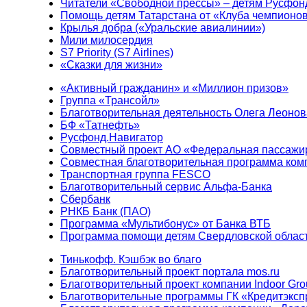
Читатели «Свободной прессы» – детям Русфон
Помощь детям Татарстана от «Клуба чемпионо
Крылья добра («Уральские авиалинии»)
Мили милосердия
S7 Priority (S7 Airlines)
«Сказки для жизни»
«Активный гражданин» и «Миллион призов»
Группа «Трансойл»
Благотворительная деятельность Олега Леонов
БФ «Татнефть»
Русфонд.Навигатор
Совместный проект АО «Федеральная пассажи
Совместная благотворительная программа ком
Транспортная группа FESCO
Благотворительный сервис Альфа-Банка
Сбербанк
РНКБ Банк (ПАО)
Программа «Мультибонус» от Банка ВТБ
Программа помощи детям Свердловской област
Тинькофф. Кэшбэк во благо
Благотворительный проект портала mos.ru
Благотворительный проект компании Indoor Gro
Благотворительные программы ГК «Кредитэксп