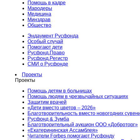
Помощь в кадре
Мародеры
Медицина
Минздрав
Общество
Эндаумент Русфонда
Особый случай
Помогают дети
Русфонд.Право
Русфонд.Регистр
СМИ о Русфонде
Проекты
Проекты
Помощь детям в больницах
Помощь людям в чрезвычайных ситуациях
Защитим врачей
«Дети вместо цветов – 2026»
Благотворительность вместо новогодних сувен
Русфонд & Зумба
Благотворительный аукцион ООО «Доброторг»
«Екатерининская Ассамблея»
Читатели Forbes помогают Русфонду