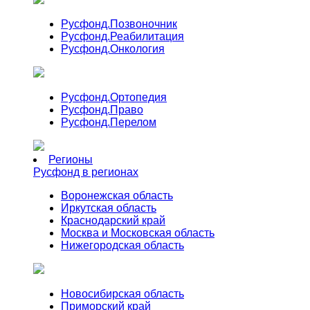
Русфонд.
Позвоночник
Русфонд.
Реабилитация
Русфонд.
Онкология
Русфонд.
Ортопедия
Русфонд.
Право
Русфонд.
Перелом
Регионы
Русфонд в регионах
Воронежская область
Иркутская область
Краснодарский край
Москва и Московская область
Нижегородская область
Новосибирская область
Приморский край