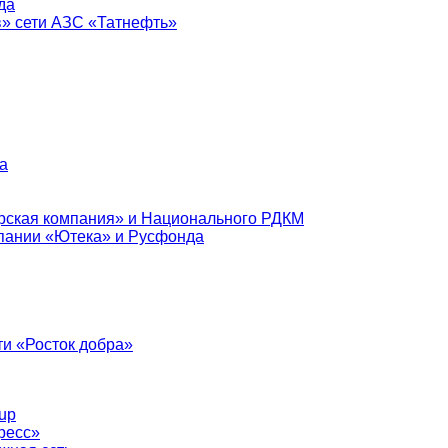
да
в» сети АЗС «Татнефть»
а
рская компания» и Национального РДКМ
пании «Ютека» и Русфонда
и «Росток добра»
up
ресс»