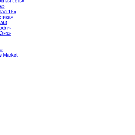
жная сеть»
а»
тал-18»
ктика»
aut
софт»
рЭко»
т»
e Market