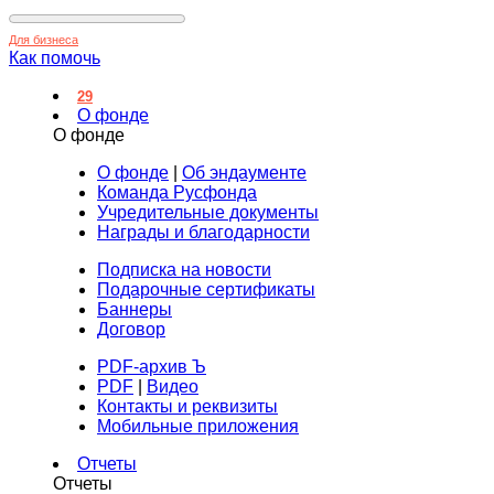
Для бизнеса
Как помочь
29
О фонде
О фонде
О фонде
|
Об эндаументе
Команда Русфонда
Учредительные документы
Награды и благодарности
Подписка на новости
Подарочные сертификаты
Баннеры
Договор
PDF-архив Ъ
PDF
|
Видео
Контакты и реквизиты
Мобильные приложения
Отчеты
Отчеты