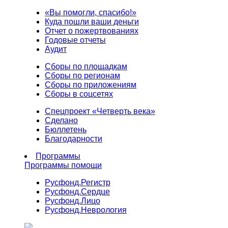
«Вы помогли, спасибо!»
Куда пошли ваши деньги
Отчет о пожертвованиях
Годовые отчеты
Аудит
Сборы по площадкам
Сборы по регионам
Сборы по приложениям
Сборы в соцсетях
Спецпроект «Четверть века»
Сделано
Бюллетень
Благодарности
Программы
Программы помощи
Русфонд.
Регистр
Русфонд.
Сердце
Русфонд.
Лицо
Русфонд.
Неврология