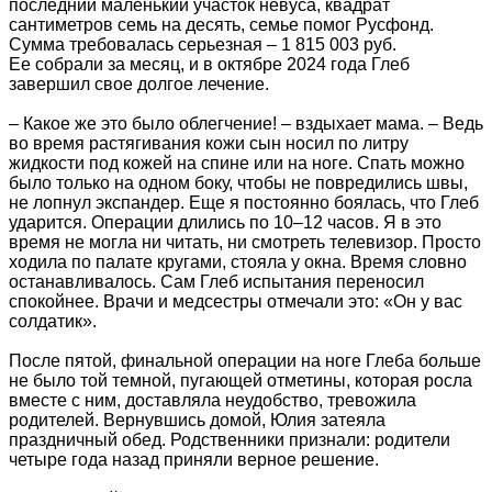
последний маленький участок невуса, квадрат
сантиметров семь на десять, семье помог Русфонд.
Сумма требовалась серьезная – 1 815 003 руб.
Ее собрали за месяц, и в октябре 2024 года Глеб
завершил свое долгое лечение.
– Какое же это было облегчение! – вздыхает мама. – Ведь
во время растягивания кожи сын носил по литру
жидкости под кожей на спине или на ноге. Спать можно
было только на одном боку, чтобы не повредились швы,
не лопнул экспандер. Еще я постоянно боялась, что Глеб
ударится. Операции длились по 10–12 часов. Я в это
время не могла ни читать, ни смотреть телевизор. Просто
ходила по палате кругами, стояла у окна. Время словно
останавливалось. Сам Глеб испытания переносил
спокойнее. Врачи и медсестры отмечали это: «Он у вас
солдатик».
После пятой, финальной операции на ноге Глеба больше
не было той темной, пугающей отметины, которая росла
вместе с ним, доставляла неудобство, тревожила
родителей. Вернувшись домой, Юлия затеяла
праздничный обед. Родственники признали: родители
четыре года назад приняли верное решение.