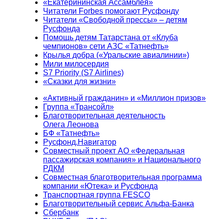
«Екатерининская Ассамблея»
Читатели Forbes помогают Русфонду
Читатели «Свободной прессы» – детям
Русфонда
Помощь детям Татарстана от «Клуба
чемпионов» сети АЗС «Татнефть»
Крылья добра («Уральские авиалинии»)
Мили милосердия
S7 Priority (S7 Airlines)
«Сказки для жизни»
«Активный гражданин» и «Миллион призов»
Группа «Трансойл»
Благотворительная деятельность
Олега Леонова
БФ «Татнефть»
Русфонд.Навигатор
Совместный проект АО «Федеральная
пассажирская компания» и Национального
РДКМ
Совместная благотворительная программа
компании «Ютека» и Русфонда
Транспортная группа FESCO
Благотворительный сервис Альфа-Банка
Сбербанк