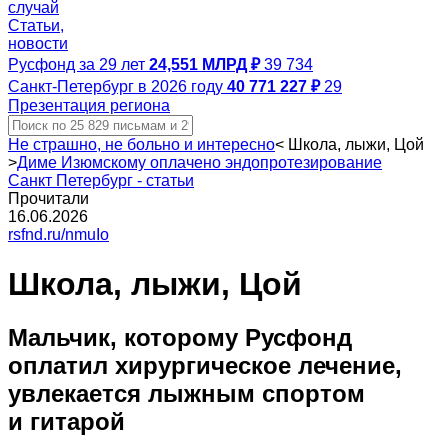
случай
Статьи,
новости
Русфонд за 29 лет
24,551 МЛРД ₽
39 734
Санкт-Петербург в 2026 году
40 771 227 ₽
29
Презентация региона
Не страшно, не больно и интересно
<
Школа, лыжи, Цой
>
Диме Изюмскому оплачено эндопротезирование
Санкт Петербург - статьи
Прочитали
16.06.2026
rsfnd.ru/nmuIo
Школа, лыжи, Цой
Мальчик, которому Русфонд
оплатил хирургическое лечение,
увлекается лыжным спортом
и гитарой