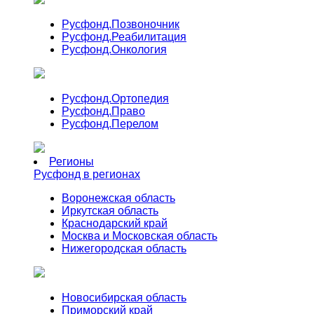
Русфонд.
Позвоночник
Русфонд.
Реабилитация
Русфонд.
Онкология
Русфонд.
Ортопедия
Русфонд.
Право
Русфонд.
Перелом
Регионы
Русфонд в регионах
Воронежская область
Иркутская область
Краснодарский край
Москва и Московская область
Нижегородская область
Новосибирская область
Приморский край