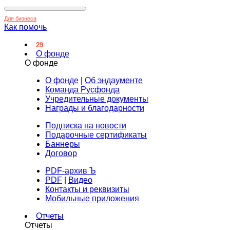
Для бизнеса
Как помочь
29
О фонде
О фонде
О фонде
|
Об эндаументе
Команда Русфонда
Учредительные документы
Награды и благодарности
Подписка на новости
Подарочные сертификаты
Баннеры
Договор
PDF-архив Ъ
PDF
|
Видео
Контакты и реквизиты
Мобильные приложения
Отчеты
Отчеты