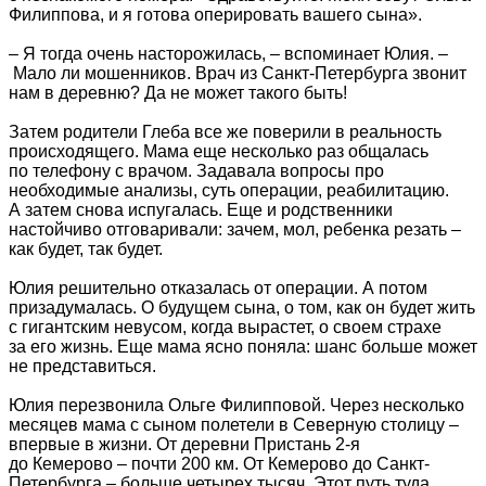
Филиппова, и я готова оперировать вашего сына».
– Я тогда очень насторожилась, – вспоминает Юлия. –
Мало ли мошенников. Врач из Санкт-Петербурга звонит
нам в деревню? Да не может такого быть!
Затем родители Глеба все же поверили в реальность
происходящего. Мама еще несколько раз общалась
по телефону с врачом. Задавала вопросы про
необходимые анализы, суть операции, реабилитацию.
А затем снова испугалась. Еще и родственники
настойчиво отговаривали: зачем, мол, ребенка резать –
как будет, так будет.
Юлия решительно отказалась от операции. А потом
призадумалась. О будущем сына, о том, как он будет жить
с гигантским невусом, когда вырастет, о своем страхе
за его жизнь. Еще мама ясно поняла: шанс больше может
не представиться.
Юлия перезвонила Ольге Филипповой. Через несколько
месяцев мама с сыном полетели в Северную столицу –
впервые в жизни. От деревни Пристань 2-я
до Кемерово – почти 200 км. От Кемерово до Санкт-
Петербурга – больше четырех тысяч. Этот путь туда