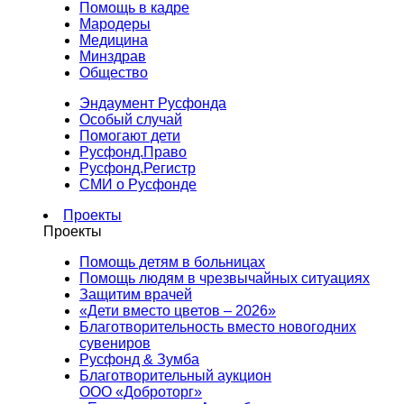
Помощь в кадре
Мародеры
Медицина
Минздрав
Общество
Эндаумент Русфонда
Особый случай
Помогают дети
Русфонд.Право
Русфонд.Регистр
СМИ о Русфонде
Проекты
Проекты
Помощь детям в больницах
Помощь людям в чрезвычайных ситуациях
Защитим врачей
«Дети вместо цветов – 2026»
Благотворительность вместо новогодних
сувениров
Русфонд & Зумба
Благотворительный аукцион
ООО «Доброторг»