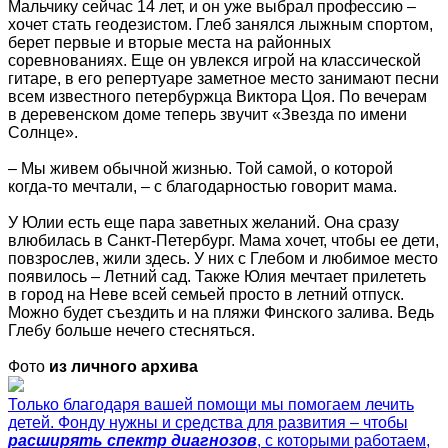
Мальчику сейчас 14 лет, и он уже выбрал профессию –
хочет стать геодезистом. Глеб занялся лыжным спортом,
берет первые и вторые места на районных
соревнованиях. Еще он увлекся игрой на классической
гитаре, в его репертуаре заметное место занимают песни
всем известного петербуржца Виктора Цоя. По вечерам
в деревенском доме теперь звучит «Звезда по имени
Солнце».
– Мы живем обычной жизнью. Той самой, о которой
когда-то мечтали, – с благодарностью говорит мама.
У Юлии есть еще пара заветных желаний. Она сразу
влюбилась в Санкт-Петербург. Мама хочет, чтобы ее дети,
повзрослев, жили здесь. У них с Глебом и любимое место
появилось – Летний сад. Также Юлия мечтает прилететь
в город на Неве всей семьей просто в летний отпуск.
Можно будет съездить и на пляжи Финского залива. Ведь
Глебу больше нечего стесняться.
Фото
из личного архива
Только благодаря вашей помощи мы помогаем лечить
детей. Фонду нужны и средства для развития – чтобы
расширять спектр диагнозов
, с которыми работаем,