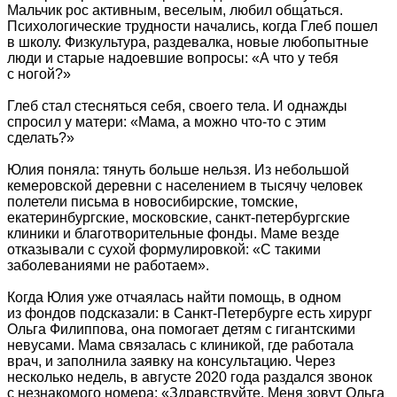
Мальчик рос активным, веселым, любил общаться.
Психологические трудности начались, когда Глеб пошел
в школу. Физкультура, раздевалка, новые любопытные
люди и старые надоевшие вопросы: «А что у тебя
с ногой?»
Глеб стал стесняться себя, своего тела. И однажды
спросил у матери: «Мама, а можно что-то с этим
сделать?»
Юлия поняла: тянуть больше нельзя. Из небольшой
кемеровской деревни с населением в тысячу человек
полетели письма в новосибирские, томские,
екатеринбургские, московские, санкт-петербургские
клиники и благотворительные фонды. Маме везде
отказывали с сухой формулировкой: «С такими
заболеваниями не работаем».
Когда Юлия уже отчаялась найти помощь, в одном
из фондов подсказали: в Санкт-Петербурге есть хирург
Ольга Филиппова, она помогает детям с гигантскими
невусами. Мама связалась с клиникой, где работала
врач, и заполнила заявку на консультацию. Через
несколько недель, в августе 2020 года раздался звонок
с незнакомого номера: «Здравствуйте. Меня зовут Ольга