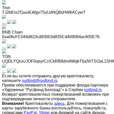
Tron
TJ2bEnctTjuu4LWgv7SyUdNQ8sHW6ACywT
BNB Chain
0xa06cFC044d923cd93003d835Cd409084ac605E76
TON
UQDLYQruUJOF0iqryrCcrCkRB8dmAWqkTba5hTSOaL1SHf
Если вы хотите отправить другую криптовалюту,
напишите
rusfond@rusfond.rs
.
Приём обеспечивается при поддержке фонда-партнера
«Удружење "Русфонд Београд"» в Сербии
rusfond.rs
Возврат криптовалютных пожертвований возможен при
подтверждении личности отправителя.
Внимание!
Криптовалюты
здесь
. Для пожертвования с
карты зарубежного банка воспользуйтесь, пожалуйста,
сервисами
PayPal
,
Stripe
или формой на сайте фонда-