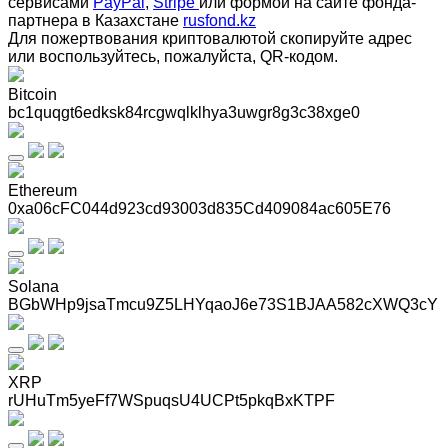
сервисами
PayPal
,
Stripe
или формой на сайте фонда-
партнера в Казахстане
rusfond.kz
Для пожертвования криптовалютой скопируйте адрес
или воспользуйтесь, пожалуйста, QR-кодом
.
Bitcoin
bc1quqgt6edksk84rcgwqlklhya3uwgr8g3c38xge0
Ethereum
0xa06cFC044d923cd93003d835Cd409084ac605E76
Solana
BGbWHp9jsaTmcu9Z5LHYqaoJ6e73S1BJAA582cXWQ3cY
XRP
rUHuTm5yeFf7WSpuqsU4UCPt5pkqBxKTPF