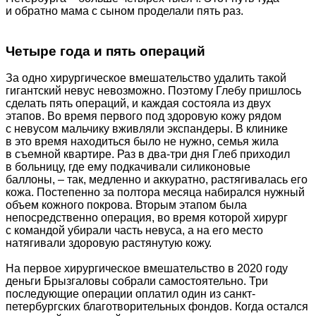
и обратно мама с сыном проделали пять раз.
Четыре года и пять операций
За одно хирургическое вмешательство удалить такой
гигантский невус невозможно. Поэтому Глебу пришлось
сделать пять операций, и каждая состояла из двух
этапов. Во время первого под здоровую кожу рядом
с невусом мальчику вживляли экспандеры. В клинике
в это время находиться было не нужно, семья жила
в съемной квартире. Раз в два-три дня Глеб приходил
в больницу, где ему подкачивали силиконовые
баллоны, – так, медленно и аккуратно, растягивалась его
кожа. Постепенно за полтора месяца набирался нужный
объем кожного покрова. Вторым этапом была
непосредственно операция, во время которой хирург
с командой убирали часть невуса, а на его место
натягивали здоровую растянутую кожу.
На первое хирургическое вмешательство в 2020 году
деньги Брызгаловы собрали самостоятельно. Три
последующие операции оплатил один из санкт-
петербургских благотворительных фондов. Когда остался