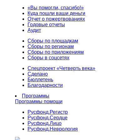
«Вы помогли, спасибо!»
Куда пошли ваши деньги
Отчет о пожертвованиях
Годовые отчеты
Аудит
Сборы по площадкам
Сборы по регионам
Сборы по приложениям
Сборы в соцсетях
Спецпроект «Четверть века»
Сделано
Бюллетень
Благодарности
Программы
Программы помощи
Русфонд.
Регистр
Русфонд.
Сердце
Русфонд.
Лицо
Русфонд.
Неврология