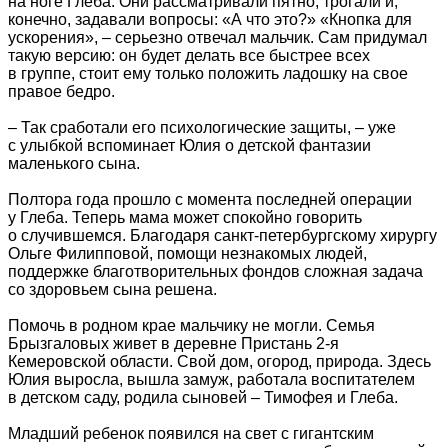
на ноге Глеба. Они рассматривали пятно, трогали и,
конечно, задавали вопросы: «А что это?» «Кнопка для
ускорения», – серьезно отвечал мальчик. Сам придумал
такую версию: он будет делать все быстрее всех
в группе, стоит ему только положить ладошку на свое
правое бедро.
– Так сработали его психологические защиты, – уже
с улыбкой вспоминает Юлия о детской фантазии
маленького сына.
Полтора года прошло с момента последней операции
у Глеба. Теперь мама может спокойно говорить
о случившемся. Благодаря санкт-петербургскому хирургу
Ольге Филипповой, помощи незнакомых людей,
поддержке благотворительных фондов сложная задача
со здоровьем сына решена.
Помочь в родном крае мальчику не могли. Семья
Брызгаловых живет в деревне Пристань 2-я
Кемеровской области. Свой дом, огород, природа. Здесь
Юлия выросла, вышла замуж, работала воспитателем
в детском саду, родила сыновей – Тимофея и Глеба.
Младший ребенок появился на свет с гигантским