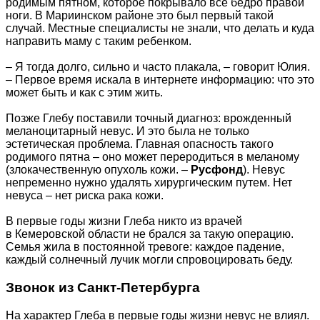
родимым пятном, которое покрывало все бедро правой
ноги. В Мариинском районе это был первый такой
случай. Местные специалисты не знали, что делать и куда
направить маму с таким ребенком.
– Я тогда долго, сильно и часто плакала, – говорит Юлия.
– Первое время искала в интернете информацию: что это
может быть и как с этим жить.
Позже Глебу поставили точный диагноз: врожденный
меланоцитарный невус. И это была не только
эстетическая проблема. Главная опасность такого
родимого пятна – оно может переродиться в меланому
(злокачественную опухоль кожи. –
Русфонд
). Невус
непременно нужно удалять хирургическим путем. Нет
невуса – нет риска рака кожи.
В первые годы жизни Глеба никто из врачей
в Кемеровской области не брался за такую операцию.
Семья жила в постоянной тревоге: каждое падение,
каждый солнечный лучик могли спровоцировать беду.
Звонок из Санкт-Петербурга
На характер Глеба в первые годы жизни невус не влиял.