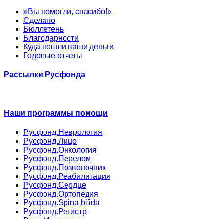
«Вы помогли, спасибо!»
Сделано
Бюллетень
Благодарности
Куда пошли ваши деньги
Годовые отчеты
Рассылки Русфонда
Наши программы помощи
Русфонд.Неврология
Русфонд.Лицо
Русфонд.Онкология
Русфонд.Перелом
Русфонд.Позвоночник
Русфонд.Реабилитация
Русфонд.Сердце
Русфонд.Ортопедия
Русфонд.Spina bifida
Русфонд.Регистр