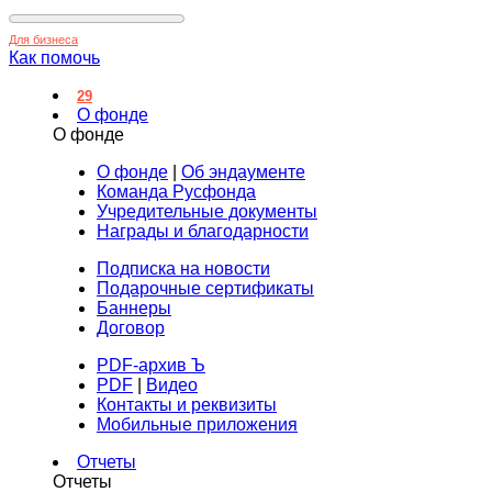
Для бизнеса
Как помочь
29
О фонде
О фонде
О фонде
|
Об эндаументе
Команда Русфонда
Учредительные документы
Награды и благодарности
Подписка на новости
Подарочные сертификаты
Баннеры
Договор
PDF-архив Ъ
PDF
|
Видео
Контакты и реквизиты
Мобильные приложения
Отчеты
Отчеты