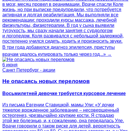
в мозг, месяц провел в реанимации. Врачи спасли Коле
жизнь, но при выписке предупредили, что потребуется
активная и долгая реабилитация. Мы выполняли все
рекомендации: проходили курсы массажа, лечебной
физкультуры, физиотерапии. В год у сына выявили
тугоухость, мы сразу начали занятия с сурдологом
и логопедом. Коля развивался с небольшой задержкой,
постепенно учился сидеть, ходить и произносить звуки.
В три года добавился диагноз эпилепсия, приступы
врачам удалось купировать только через год...» →
6 июня
Санкт Петербург - акции
Не опасаясь новых переломов
Восьмилетней девочке требуется курсовое лечение
Из письма Евгении Ставицкой, мамы Ули: «У дочки
тяжелое врожденное заболевание – несовершенный
остеогенез, чрезвычайно хрупкие кости. Я страдаю
этой же болезнью, и, к сожалению, она передалась Уле.
Врачи говорили о таком риске для детей, вероятность