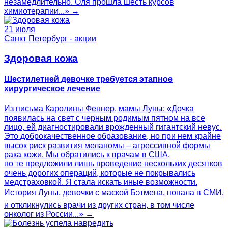
незамедлительно. Оля прошла шесть курсов
химиотерапии...» →
21 июля
Санкт Петербург - акции
Здоровая кожа
Шестилетней девочке требуется этапное
хирургическое лечение
Из письма Каролины Феннер, мамы Луны: «Дочка
появилась на свет с черным родимым пятном на все
лицо, ей диагностировали врожденный гигантский невус.
Это доброкачественное образование, но при нем крайне
высок риск развития меланомы – агрессивной формы
рака кожи. Мы обратились к врачам в США,
но те предложили лишь проведение нескольких десятков
очень дорогих операций, которые не покрывались
медстраховкой. Я стала искать иные возможности.
История Луны, девочки с маской Бэтмена, попала в СМИ,
и откликнулись врачи из других стран, в том числе
онколог из России...» →