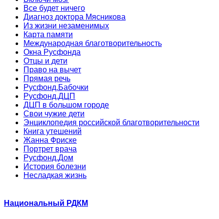
Все будет ничего
Диагноз доктора Мясникова
Из жизни незаменимых
Карта памяти
Международная благотворительность
Окна Русфонда
Отцы и дети
Право на вычет
Прямая речь
Русфонд.Бабочки
Русфонд.ДЦП
ДЦП в большом городе
Свои чужие дети
Энциклопедия российской благотворительности
Книга утешений
Жанна Фриске
Портрет врача
Русфонд.Дом
История болезни
Несладкая жизнь
Национальный РДКМ