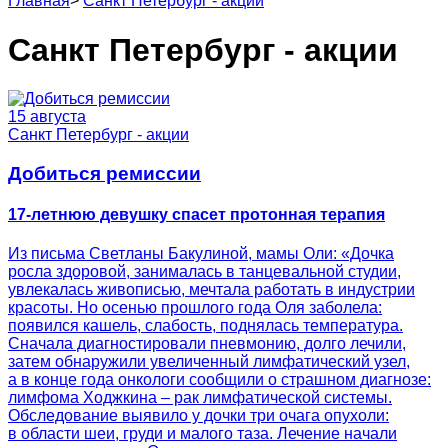
Главная
>
Санкт Петербург - акции
Санкт Петербург - акции
15 августа
Санкт Петербург - акции
Добиться ремиссии
17-летнюю девушку спасет протонная терапия
Из письма Светланы Бакулиной, мамы Оли: «Дочка
росла здоровой, занималась в танцевальной студии,
увлекалась живописью, мечтала работать в индустрии
красоты. Но осенью прошлого года Оля заболела:
появился кашель, слабость, поднялась температура.
Сначала диагностировали пневмонию, долго лечили,
затем обнаружили увеличенный лимфатический узел,
а в конце года онкологи сообщили о страшном диагнозе:
лимфома Ходжкина – рак лимфатической системы.
Обследование выявило у дочки три очага опухоли:
в области шеи, груди и малого таза. Лечение начали