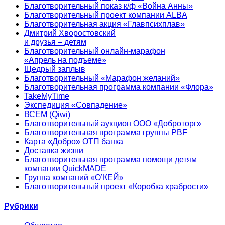
Благотворительный показ к/ф «Война Анны»
Благотворительный проект компании ALBA
Благотворительная акция «Главпсихплав»
Дмитрий Хворостовский
и друзья – детям
Благотворительный онлайн‑марафон
«Апрель на подъеме»
Щедрый заплыв
Благотворительный «Марафон желаний»
Благотворительная программа компании «Флора»
TakeMyTime
Экспедиция «Совпадение»
ВСЕМ (Qiwi)
Благотворительный аукцион ООО «Доброторг»
Благотворительная программа группы PBF
Карта «Добро» ОТП банка
Доставка жизни
Благотворительная программа помощи детям
компании QuickMADE
Группа компаний «О’КЕЙ»
Благотворительный проект «Коробка храбрости»
Рубрики