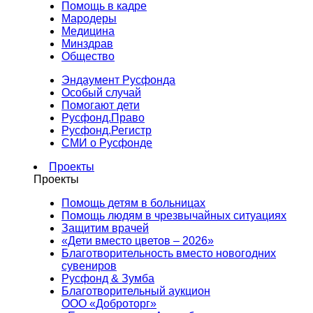
Помощь в кадре
Мародеры
Медицина
Минздрав
Общество
Эндаумент Русфонда
Особый случай
Помогают дети
Русфонд.Право
Русфонд.Регистр
СМИ о Русфонде
Проекты
Проекты
Помощь детям в больницах
Помощь людям в чрезвычайных ситуациях
Защитим врачей
«Дети вместо цветов – 2026»
Благотворительность вместо новогодних
сувениров
Русфонд & Зумба
Благотворительный аукцион
ООО «Доброторг»