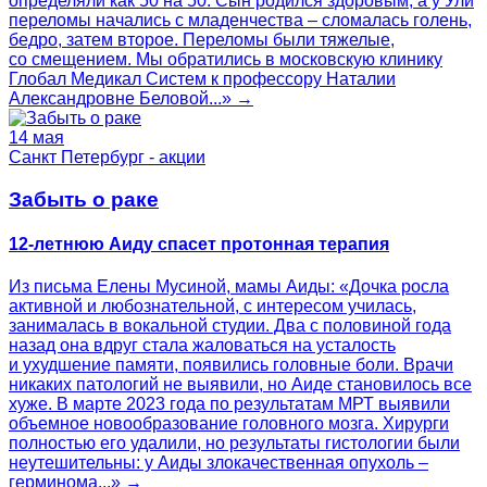
определяли как 50 на 50. Сын родился здоровым, а у Ули
переломы начались с младенчества – сломалась голень,
бедро, затем второе. Переломы были тяжелые,
со смещением. Мы обратились в московскую клинику
Глобал Медикал Систем к профессору Наталии
Александровне Беловой...» →
14 мая
Санкт Петербург - акции
Забыть о раке
12-летнюю Аиду спасет протонная терапия
Из письма Елены Мусиной, мамы Аиды: «Дочка росла
активной и любознательной, с интересом училась,
занималась в вокальной студии. Два с половиной года
назад она вдруг стала жаловаться на усталость
и ухудшение памяти, появились головные боли. Врачи
никаких патологий не выявили, но Аиде становилось все
хуже. В марте 2023 года по результатам МРТ выявили
объемное новообразование головного мозга. Хирурги
полностью его удалили, но результаты гистологии были
неутешительны: у Аиды злокачественная опухоль –
герминома...» →