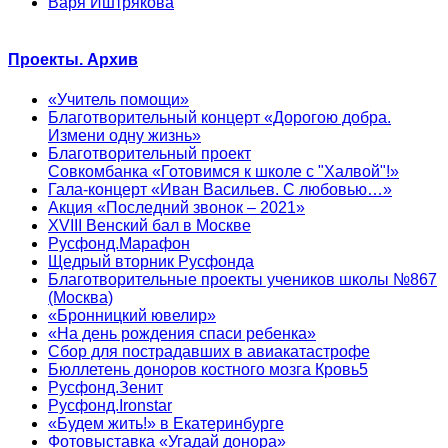
Варя Иштрякова
Проекты. Архив
«Учитель помощи»
Благотворительный концерт «Дорогою добра.
Измени одну жизнь»
Благотворительный проект
Совкомбанка «Готовимся к школе с "Халвой"!»
Гала-концерт «Иван Васильев. С любовью…»
Акция «Последний звонок – 2021»
XVIII Венский бал в Москве
Русфонд.Марафон
Щедрый вторник Русфонда
Благотворительные проекты учеников школы №867
(Москва)
«Бронницкий ювелир»
«На день рождения спаси ребенка»
Сбор для пострадавших в авиакатастрофе
Бюллетень доноров костного мозга Кровь5
Русфонд.Зенит
Русфонд.Ironstar
«Будем жить!» в Екатеринбурге
Фотовыставка «Угадай донора»