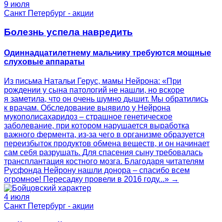
9 июля
Санкт Петербург - акции
Болезнь успела навредить
Одиннадцатилетнему мальчику требуются мощные
слуховые аппараты
Из письма Натальи Герус, мамы Нейрона: «При
рождении у сына патологий не нашли, но вскоре
я заметила, что он очень шумно дышит. Мы обратились
к врачам. Обследование выявило у Нейрона
мукополисахаридоз – страшное генетическое
заболевание, при котором нарушается выработка
важного фермента, из-за чего в организме образуется
переизбыток продуктов обмена веществ, и он начинает
сам себя разрушать. Для спасения сыну требовалась
трансплантация костного мозга. Благодаря читателям
Русфонда Нейрону нашли донора – спасибо всем
огромное! Пересадку провели в 2016 году...» →
4 июля
Санкт Петербург - акции