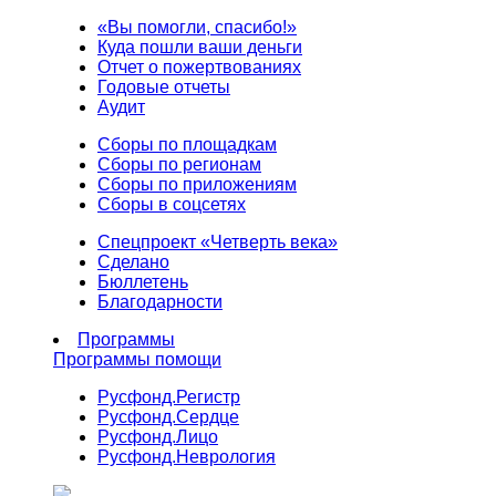
«Вы помогли, спасибо!»
Куда пошли ваши деньги
Отчет о пожертвованиях
Годовые отчеты
Аудит
Сборы по площадкам
Сборы по регионам
Сборы по приложениям
Сборы в соцсетях
Спецпроект «Четверть века»
Сделано
Бюллетень
Благодарности
Программы
Программы помощи
Русфонд.
Регистр
Русфонд.
Сердце
Русфонд.
Лицо
Русфонд.
Неврология