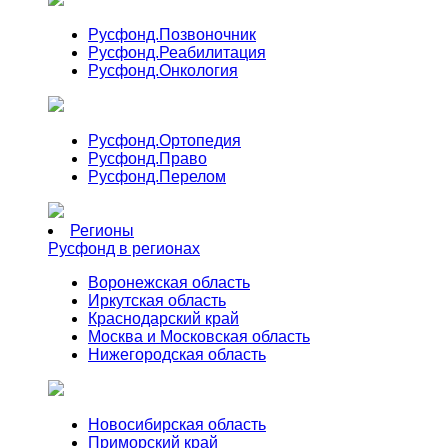
Русфонд.
Позвоночник
Русфонд.
Реабилитация
Русфонд.
Онкология
Русфонд.
Ортопедия
Русфонд.
Право
Русфонд.
Перелом
Регионы
Русфонд в регионах
Воронежская область
Иркутская область
Краснодарский край
Москва и Московская область
Нижегородская область
Новосибирская область
Приморский край