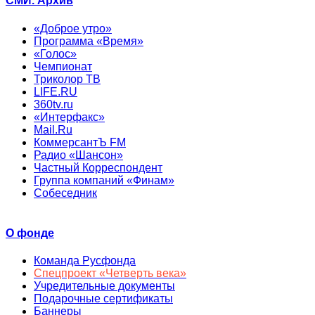
СМИ. Архив
«Доброе утро»
Программа «Время»
«Голос»
Чемпионат
Триколор ТВ
LIFE.RU
360tv.ru
«Интерфакс»
Mail.Ru
КоммерсантЪ FM
Радио «Шансон»
Частный Корреспондент
Группа компаний «Финам»
Собеседник
О фонде
Команда Русфонда
Спецпроект «Четверть века»
Учредительные документы
Подарочные сертификаты
Баннеры