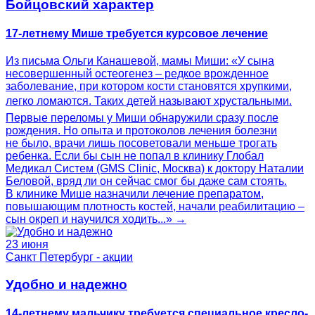
Бойцовский характер
17-летнему Мише требуется курсовое лечение
Из письма Ольги Канашевой, мамы Миши: «У сына
несовершенный остеогенез – редкое врожденное
заболевание, при котором кости становятся хрупкими,
легко ломаются. Таких детей называют хрустальными.
Первые переломы у Миши обнаружили сразу после
рождения. Но опыта и протоколов лечения болезни
не было, врачи лишь посоветовали меньше трогать
ребенка. Если бы сын не попал в клинику Глобал
Медикал Систем (GMS Clinic, Москва) к доктору Наталии
Беловой, вряд ли он сейчас смог бы даже сам стоять.
В клинике Мише назначили лечение препаратом,
повышающим плотность костей, начали реабилитацию –
сын окреп и научился ходить...» →
23 июня
Санкт Петербург - акции
Удобно и надежно
14-летнему мальчику требуется специальное кресло-