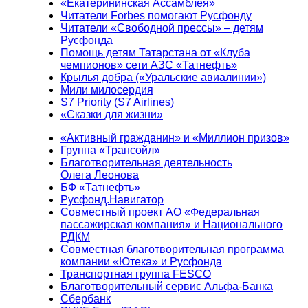
«Екатерининская Ассамблея»
Читатели Forbes помогают Русфонду
Читатели «Свободной прессы» – детям
Русфонда
Помощь детям Татарстана от «Клуба
чемпионов» сети АЗС «Татнефть»
Крылья добра («Уральские авиалинии»)
Мили милосердия
S7 Priority (S7 Airlines)
«Сказки для жизни»
«Активный гражданин» и «Миллион призов»
Группа «Трансойл»
Благотворительная деятельность
Олега Леонова
БФ «Татнефть»
Русфонд.Навигатор
Совместный проект АО «Федеральная
пассажирская компания» и Национального
РДКМ
Совместная благотворительная программа
компании «Ютека» и Русфонда
Транспортная группа FESCO
Благотворительный сервис Альфа-Банка
Сбербанк