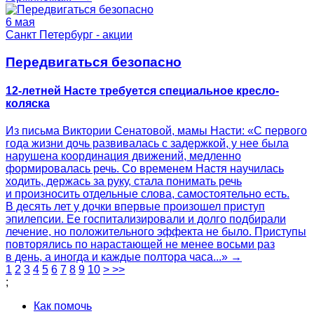
6 мая
Санкт Петербург - акции
Передвигаться безопасно
12-летней Насте требуется специальное кресло-
коляска
Из письма Виктории Сенатовой, мамы Насти: «С первого
года жизни дочь развивалась с задержкой, у нее была
нарушена координация движений, медленно
формировалась речь. Со временем Настя научилась
ходить, держась за руку, стала понимать речь
и произносить отдельные слова, самостоятельно есть.
В десять лет у дочки впервые произошел приступ
эпилепсии. Ее госпитализировали и долго подбирали
лечение, но положительного эффекта не было. Приступы
повторялись по нарастающей не менее восьми раз
в день, а иногда и каждые полтора часа...» →
1
2
3
4
5
6
7
8
9
10
>
>>
;
Как помочь