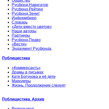
Общество
Русфонд.Навигатор
Русфонд.Рейтинг
Русфонд.Зенит
Информбюро
Словарь
«Дети вместо цветов»
Наши авторы
Партнеры
Русфонд.Право
«Вести»
Эндаумент Русфонда
Публицистика
«Коммерсантъ»
Драмы в письмах
Катя Богунова и её дети
Мародеры
Жизнь. Продолжение следует
Публицистика. Архив
Включи мозг