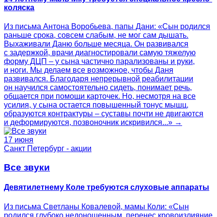
коляска
Из письма Антона Воробьева, папы Дани: «Сын родился
раньше срока, совсем слабым, не мог сам дышать.
Выхаживали Даню больше месяца. Он развивался
с задержкой, врачи диагностировали самую тяжелую
форму ДЦП – у сына частично парализованы и руки,
и ноги. Мы делаем все возможное, чтобы Даня
развивался. Благодаря непрерывной реабилитации
он научился самостоятельно сидеть, понимает речь,
общается при помощи карточек. Но, несмотря на все
усилия, у сына остается повышенный тонус мышц,
образуются контрактуры – суставы почти не двигаются
и деформируются, позвоночник искривился...» →
17 июня
Санкт Петербург - акции
Все звуки
Девятилетнему Коле требуются слуховые аппараты
Из письма Светланы Ковалевой, мамы Коли: «Сын
родился глубоко недоношенным, перенес кровоизлияние