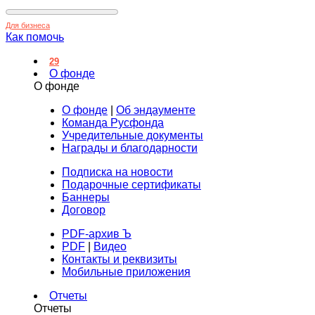
Для бизнеса
Как помочь
29
О фонде
О фонде
О фонде
|
Об эндаументе
Команда Русфонда
Учредительные документы
Награды и благодарности
Подписка на новости
Подарочные сертификаты
Баннеры
Договор
PDF-архив Ъ
PDF
|
Видео
Контакты и реквизиты
Мобильные приложения
Отчеты
Отчеты