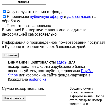
лицам.
Хочу получать письма от фонда
Я принимаю
публичную оферту
и
даю согласие
на
обработку
Пожертвовать анонимно
Внимание! Вы жертвуете анонимно, следите за
информацией самостоятельно.
Информация о произведенном пожертвовании поступает
в Русфонд в течение четырех банковских дней.
К оплате
Внимание!
Криптовалюты
здесь
. Для
пожертвования с карты зарубежного банка
воспользуйтесь, пожалуйста, сервисами
PayPal
,
Stripe
или формой на сайте фонда-партнера в
Казахстане
rusfond.kz
Сумма пожертвования:
Введите сумму
пожертвования
в форме выше. После
Пожертвовать
этого введите номер
телефона в