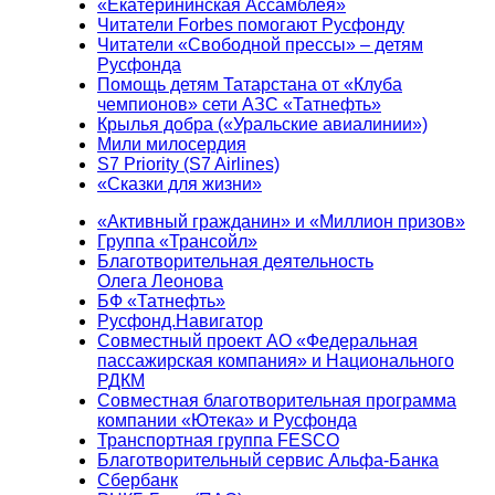
«Екатерининская Ассамблея»
Читатели Forbes помогают Русфонду
Читатели «Свободной прессы» – детям
Русфонда
Помощь детям Татарстана от «Клуба
чемпионов» сети АЗС «Татнефть»
Крылья добра («Уральские авиалинии»)
Мили милосердия
S7 Priority (S7 Airlines)
«Сказки для жизни»
«Активный гражданин» и «Миллион призов»
Группа «Трансойл»
Благотворительная деятельность
Олега Леонова
БФ «Татнефть»
Русфонд.Навигатор
Совместный проект АО «Федеральная
пассажирская компания» и Национального
РДКМ
Совместная благотворительная программа
компании «Ютека» и Русфонда
Транспортная группа FESCO
Благотворительный сервис Альфа-Банка
Сбербанк