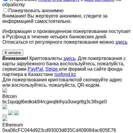
обработку
Пожертвовать анонимно
Внимание! Вы жертвуете анонимно, следите за
информацией самостоятельно.
Информация о произведенном пожертвовании поступает
в Русфонд в течение четырех банковских дней.
Отписаться от регулярного пожертвования можно
здесь
К оплате
Внимание!
Криптовалюты
здесь
. Для пожертвования с
карты зарубежного банка воспользуйтесь, пожалуйста,
сервисами
PayPal
,
Stripe
или формой на сайте фонда-
партнера в Казахстане
rusfond.kz
Для пожертвования криптовалютой скопируйте адрес
или воспользуйтесь, пожалуйста, QR-кодом
.
Bitcoin
bc1quqgt6edksk84rcgwqlklhya3uwgr8g3c38xge0
Ethereum
0xa06cFC044d923cd93003d835Cd409084ac605E76