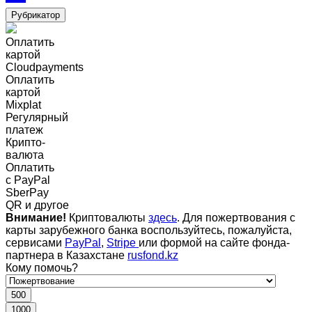
Рубрикатор
Оплатить
картой
Cloudpayments
Оплатить
картой
Mixplat
Регулярный
платеж
Крипто-
валюта
Оплатить
c PayPal
SberPay
QR и другое
Внимание!
Криптовалюты
здесь
. Для пожертвования с
карты зарубежного банка воспользуйтесь, пожалуйста,
сервисами
PayPal
,
Stripe
или формой на сайте фонда-
партнера в Казахстане
rusfond.kz
Кому помочь?
500
1000