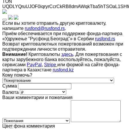
TON
UQDLYQruUJOF0iqryrCcrCkRB8dmAWqkTba5hTSOaL1SHf
Если вы хотите отправить другую криптовалюту,
напишите
rusfond@rusfond.rs
.
Приём обеспечивается при поддержке фонда-партнера
«Удружење "Русфонд Београд"» в Сербии
rusfond.rs
Возврат криптовалютных пожертвований возможен при
подтверждении личности отправителя.
Внимание!
Криптовалюты
здесь
. Для пожертвования с
карты зарубежного банка воспользуйтесь, пожалуйста,
сервисами
PayPal
,
Stripe
или формой на сайте фонда-
партнера в Казахстане
rusfond.kz
Кому помочь?
Сумма
Валюта
Ваши комментарии и пожелания
Цвет фона комментария