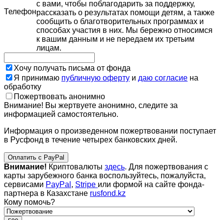
с вами, чтобы поблагодарить за поддержку,
Телефон
рассказать о результатах помощи детям, а также
сообщить о благотворительных программах и
способах участия в них. Мы бережно относимся
к вашим данным и не передаем их третьим
лицам.
Хочу получать письма от фонда
Я принимаю
публичную оферту
и
даю согласие
на
обработку
Пожертвовать анонимно
Внимание! Вы жертвуете анонимно, следите за
информацией самостоятельно.
Информация о произведенном пожертвовании поступает
в Русфонд в течение четырех банковских дней.
Оплатить с PayPal
Внимание!
Криптовалюты
здесь
. Для пожертвования с
карты зарубежного банка воспользуйтесь, пожалуйста,
сервисами
PayPal
,
Stripe
или формой на сайте фонда-
партнера в Казахстане
rusfond.kz
Кому помочь?