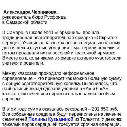
Александра Черникова,
руководитель бюро Русфонда
в Самарской области
В Самаре, в школе №41 «Гармония», прошла
традиционная благотворительная ярмарка «Открытое
сердце». Учащиеся разных классов специально к этому
дню испекли вкусные угощения, смастерили поделки, а
потом продавали их на веселой и красочной ярмарке.
Вместе со школьниками в ярмарке активно участвовали
учителя и родители.
Между классами проходило неформальное
соревнование – кто принесет как можно большую сумму
в общую благотворительную копилку. Выяснилось, что
наибольший вклад сделали ученики 5 «А» и 6 «А»
классов, их печенья и пирожки пользовались особым
спросом.
В этом году сумма оказалась рекордной – 201 850 руб.
Все собранные средства будут перечислены на лечение
семилетней
Полины Кузьминой
из Тольятти. У девочки
тяжелый порок сердца, ей требуется срочная операция.