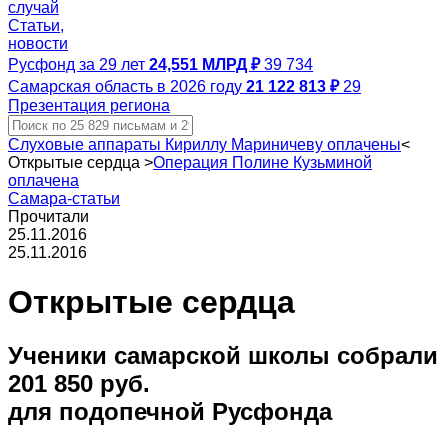
случай
Статьи,
новости
Русфонд за 29 лет
24,551 МЛРД ₽
39 734
Самарская область в 2026 году
21 122 813 ₽
29
Презентация региона
Слуховые аппараты Кириллу Мариничеву оплачены
<
Открытые сердца
>
Операция Полине Кузьминой
оплачена
Самара-статьи
Прочитали
25.11.2016
25.11.2016
Открытые сердца
Ученики самарской школы собрали
201 850 руб.
для подопечной Русфонда