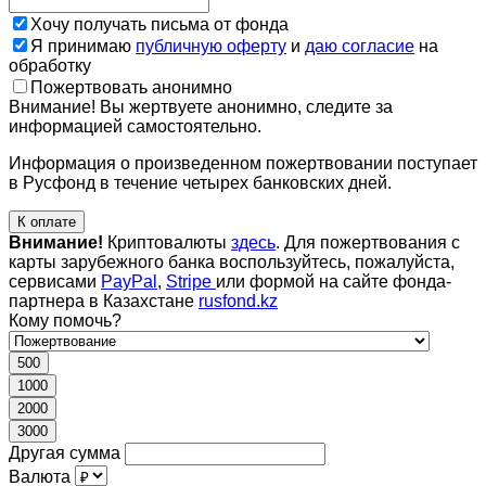
Хочу получать письма от фонда
Я принимаю
публичную оферту
и
даю согласие
на
обработку
Пожертвовать анонимно
Внимание! Вы жертвуете анонимно, следите за
информацией самостоятельно.
Информация о произведенном пожертвовании поступает
в Русфонд в течение четырех банковских дней.
К оплате
Внимание!
Криптовалюты
здесь
. Для пожертвования с
карты зарубежного банка воспользуйтесь, пожалуйста,
сервисами
PayPal
,
Stripe
или формой на сайте фонда-
партнера в Казахстане
rusfond.kz
Кому помочь?
500
1000
2000
3000
Другая сумма
Валюта