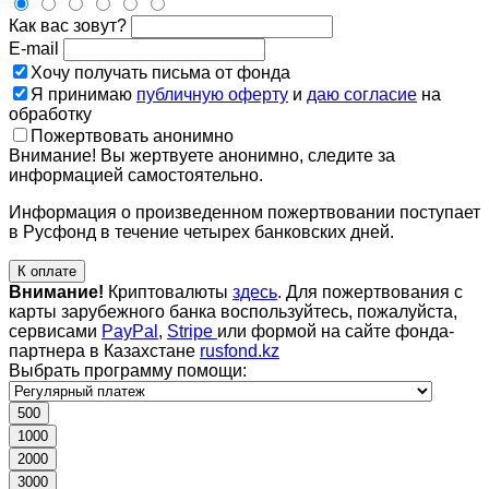
Как вас зовут?
E-mail
Хочу получать письма от фонда
Я принимаю
публичную оферту
и
даю согласие
на
обработку
Пожертвовать анонимно
Внимание! Вы жертвуете анонимно, следите за
информацией самостоятельно.
Информация о произведенном пожертвовании поступает
в Русфонд в течение четырех банковских дней.
К оплате
Внимание!
Криптовалюты
здесь
. Для пожертвования с
карты зарубежного банка воспользуйтесь, пожалуйста,
сервисами
PayPal
,
Stripe
или формой на сайте фонда-
партнера в Казахстане
rusfond.kz
Выбрать программу помощи:
500
1000
2000
3000