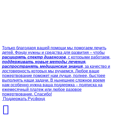
Только благодаря вашей помощи мы помогаем лечить
детей. Фонду нужны и средства для развития – чтобы
расширять спектр диагнозов
, с которыми работаем,
поддерживать новые методы лечения,
распространять медицинские знания
, за качество и
достоверность которых мы ручаемся. Любое ваше
пожертвование поможет нам лучше, полнее, быстрее
выполнять наши задачи. В нынешнее сложное время
нам особенно нужна ваша поддержка – подписка на
ежемесячный платеж или любое разовое
пожертвование. Спасибо!
Поддержать Русфонд