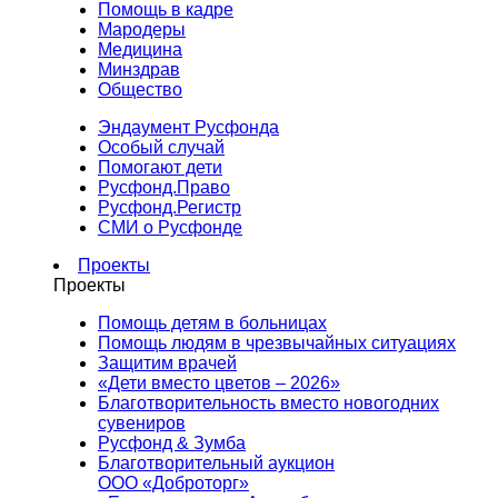
Помощь в кадре
Мародеры
Медицина
Минздрав
Общество
Эндаумент Русфонда
Особый случай
Помогают дети
Русфонд.Право
Русфонд.Регистр
СМИ о Русфонде
Проекты
Проекты
Помощь детям в больницах
Помощь людям в чрезвычайных ситуациях
Защитим врачей
«Дети вместо цветов – 2026»
Благотворительность вместо новогодних
сувениров
Русфонд & Зумба
Благотворительный аукцион
ООО «Доброторг»