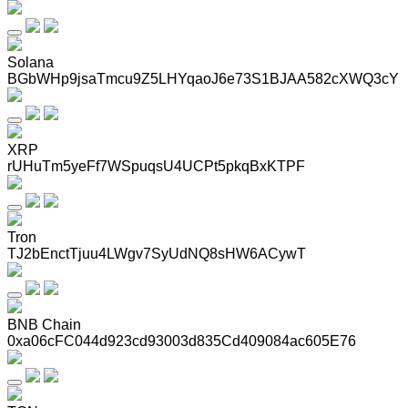
Solana
BGbWHp9jsaTmcu9Z5LHYqaoJ6e73S1BJAA582cXWQ3cY
XRP
rUHuTm5yeFf7WSpuqsU4UCPt5pkqBxKTPF
Tron
TJ2bEnctTjuu4LWgv7SyUdNQ8sHW6ACywT
BNB Chain
0xa06cFC044d923cd93003d835Cd409084ac605E76