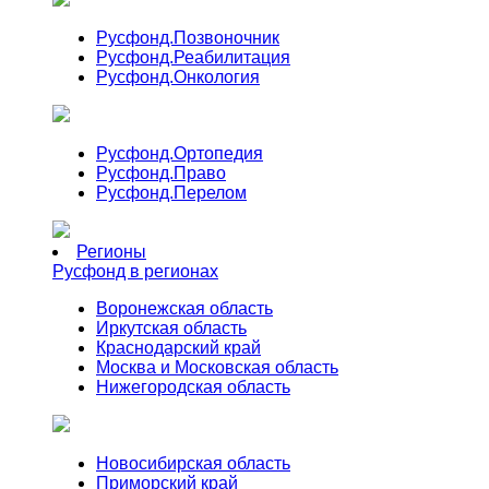
Русфонд.
Позвоночник
Русфонд.
Реабилитация
Русфонд.
Онкология
Русфонд.
Ортопедия
Русфонд.
Право
Русфонд.
Перелом
Регионы
Русфонд в регионах
Воронежская область
Иркутская область
Краснодарский край
Москва и Московская область
Нижегородская область
Новосибирская область
Приморский край