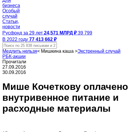
Для
бизнеса
Особый
случай
Статьи,
новости
Русфонд за 29 лет
24,571 МЛРД ₽
39 799
В 2022 году
77 413 662 ₽
Медлить нельзя
<
Мишкина каша
>
Экстренный случай
РБК-акции
Прочитали
27.09.2016
30.09.2016
Мише Кочеткову оплачено
внутривенное питание и
расходные материалы