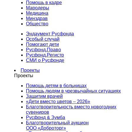
Помощь в кадре
Мародеры
Медицина
Минздрав
Общество
Эндаумент Русфонда
Особый случай
Помогают дети
Русфонд.Право
Русфонд.Регистр
СМИ о Русфонде
Проекты
Проекты
Помощь детям в больницах
Помощь людям в чрезвычайных ситуациях
Защитим врачей
«Дети вместо цветов – 2026»
Благотворительность вместо новогодних
сувениров
Русфонд & Зумба
Благотворительный аукцион
ООО «Доброторг»