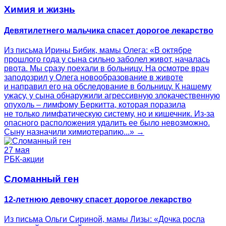
Химия и жизнь
Девятилетнего мальчика спасет дорогое лекарство
Из письма Ирины Бибик, мамы Олега: «В октябре
прошлого года у сына сильно заболел живот, началась
рвота. Мы сразу поехали в больницу. На осмотре врач
заподозрил у Олега новообразование в животе
и направил его на обследование в больницу. К нашему
ужасу, у сына обнаружили агрессивную злокачественную
опухоль – лимфому Беркитта, которая поразила
не только лимфатическую систему, но и кишечник. Из-за
опасного расположения удалить ее было невозможно.
Сыну назначили химиотерапию...» →
27 мая
РБК-акции
Сломанный ген
12-летнюю девочку спасет дорогое лекарство
Из письма Ольги Сириной, мамы Лизы: «Дочка росла