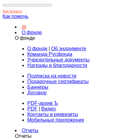
Для бизнеса
Как помочь
29
О фонде
О фонде
О фонде
|
Об эндаументе
Команда Русфонда
Учредительные документы
Награды и благодарности
Подписка на новости
Подарочные сертификаты
Баннеры
Договор
PDF-архив Ъ
PDF
|
Видео
Контакты и реквизиты
Мобильные приложения
Отчеты
Отчеты