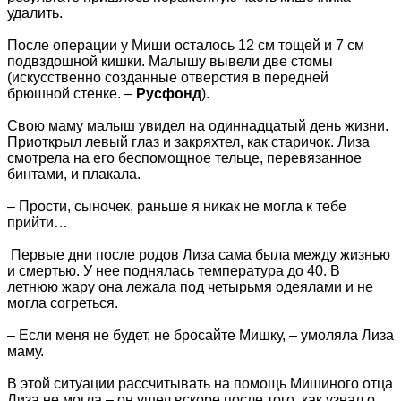
удалить.
После операции у Миши осталось 12 см тощей и 7 см
подвздошной кишки. Малышу вывели две стомы
(искусственно созданные отверстия в передней
брюшной стенке. –
Русфонд
).
Свою маму малыш увидел на одиннадцатый день жизни.
Приоткрыл левый глаз и закряхтел, как старичок. Лиза
смотрела на его беспомощное тельце, перевязанное
бинтами, и плакала.
– Прости, сыночек, раньше я никак не могла к тебе
прийти…
Первые дни после родов Лиза сама была между жизнью
и смертью. У нее поднялась температура до 40. В
летнюю жару она лежала под четырьмя одеялами и не
могла согреться.
– Если меня не будет, не бросайте Мишку, – умоляла Лиза
маму.
В этой ситуации рассчитывать на помощь Мишиного отца
Лиза не могла – он ушел вскоре после того, как узнал о