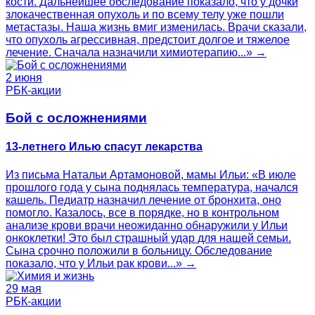
кости. Дальнейшее обследование показало, что у дочки
злокачественная опухоль и по всему телу уже пошли
метастазы. Наша жизнь вмиг изменилась. Врачи сказали,
что опухоль агрессивная, предстоит долгое и тяжелое
лечение. Сначала назначили химиотерапию...» →
2 июня
РБК-акции
Бой с осложнениями
13-летнего Илью спасут лекарства
Из письма Натальи Артамоновой, мамы Ильи: «В июле
прошлого года у сына поднялась температура, начался
кашель. Педиатр назначил лечение от бронхита, оно
помогло. Казалось, все в порядке, но в контрольном
анализе крови врачи неожиданно обнаружили у Ильи
онкоклетки! Это был страшный удар для нашей семьи.
Сына срочно положили в больницу. Обследование
показало, что у Ильи рак крови...» →
29 мая
РБК-акции