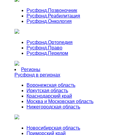
Русфонд.
Позвоночник
Русфонд.
Реабилитация
Русфонд.
Онкология
Русфонд.
Ортопедия
Русфонд.
Право
Русфонд.
Перелом
Регионы
Русфонд в регионах
Воронежская область
Иркутская область
Краснодарский край
Москва и Московская область
Нижегородская область
Новосибирская область
Приморский край