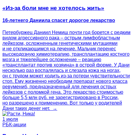
«Из-за боли мне не хотелось жить»
16-летнего Даниила спасет дорогое лекарство
Петербуржец Даниил Немиш почти год борется с редким
видом агрессивного рака – острым лимфобластным
лейкозом, осложненным генетическими мутациями
и не откликающимся на лечение. Мальчик перенес
высокодозную химиотерапию, трансплантацию костного
мозга и тяжелейшее осложнение – реакцию
«трансплантат против хозяина» в острой форме. У Дани
несколько раз воспалялась и слезала кожа на ногах,
он с трудом может ходить из-за потери чувствительности
стоп. Ему жизненно необходим препарат нового класса
ревумениб, предназначенный для лечения острых
лейкозов с поломкой гена. Это лекарство стоимостью
больше 5,5 млн руб. не зарегистрировано в России,
но разрешено к применению. Вот только у родителей
Дани таких денег нет. →
1 июля
РБК-акции