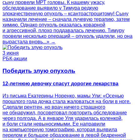
сыну провели МРТ головы. К нашему ужасу,
обследование выявило у Тимура редкую
злокачественную опухоль – ксантоастроцитому! Сыну
назначили лечение – сначала лучевую терапию, затем
химию. Однако опухоль оказалась коварной
и агрессивной, плохо поддавалась лечению. Тимуру
провели несколько операций – опухоль удаляли, но она
вырастала вновь...» →
3 июня
РБК-акции
Победить злую опухоль
12-летнюю девочку спасут дорогие лекарства
Из письма Екатерины Норенко, мамы Ули: «Осенью
прошлого года дочка стала жаловаться на боли в ноге.
Сделали рентген, но врач ничего страшного
не обнаружил, посоветовал повторить обследование
через полгода. А в январе Уля ударилась коленкой,
и боли стали невыносимыми. Ее направили
на компьютерную томографию, которая выявила
перелом и большое образование в левой бедренной