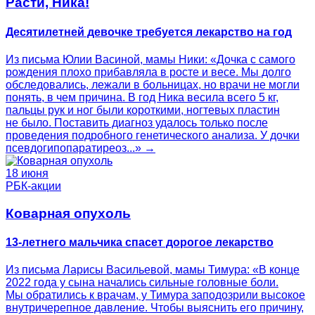
Расти, Ника!
Десятилетней девочке требуется лекарство на год
Из письма Юлии Васиной, мамы Ники: «Дочка с самого
рождения плохо прибавляла в росте и весе. Мы долго
обследовались, лежали в больницах, но врачи не могли
понять, в чем причина. В год Ника весила всего 5 кг,
пальцы рук и ног были короткими, ногтевых пластин
не было. Поставить диагноз удалось только после
проведения подробного генетического анализа. У дочки
псевдогипопаратиреоз...» →
18 июня
РБК-акции
Коварная опухоль
13-летнего мальчика спасет дорогое лекарство
Из письма Ларисы Васильевой, мамы Тимура: «В конце
2022 года у сына начались сильные головные боли.
Мы обратились к врачам, у Тимура заподозрили высокое
внутричерепное давление. Чтобы выяснить его причину,