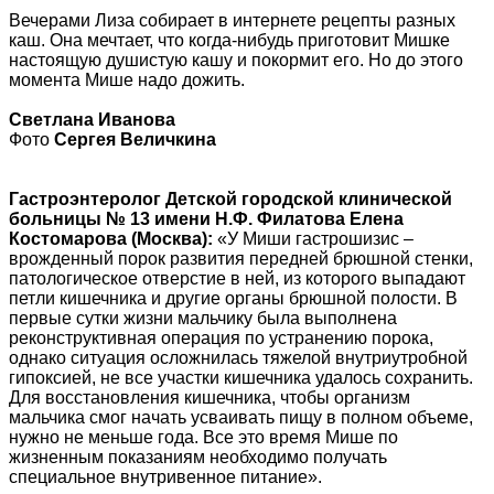
Вечерами Лиза собирает в интернете рецепты разных
каш. Она мечтает, что когда-нибудь приготовит Мишке
настоящую душистую кашу и покормит его. Но до этого
момента Мише надо дожить.
Светлана Иванова
Фото
Сергея Величкина
Гастроэнтеролог Детской городской клинической
больницы № 13 имени Н.Ф. Филатова Елена
Костомарова (Москва):
«У Миши гастрошизис –
врожденный порок развития передней брюшной стенки,
патологическое отверстие в ней, из которого выпадают
петли кишечника и другие органы брюшной полости. В
первые сутки жизни мальчику была выполнена
реконструктивная операция по устранению порока,
однако ситуация осложнилась тяжелой внутриутробной
гипоксией, не все участки кишечника удалось сохранить.
Для восстановления кишечника, чтобы организм
мальчика смог начать усваивать пищу в полном объеме,
нужно не меньше года. Все это время Мише по
жизненным показаниям необходимо получать
специальное внутривенное питание».