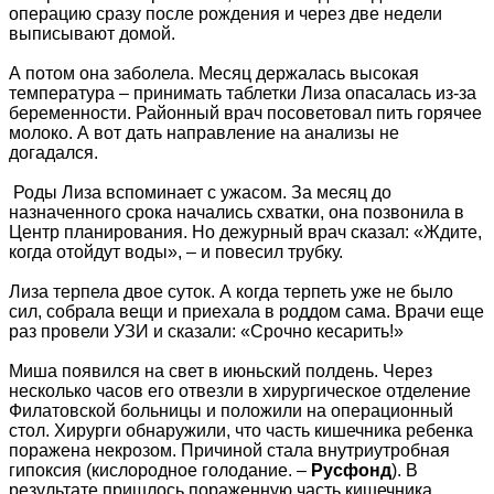
операцию сразу после рождения и через две недели
выписывают домой.
А потом она заболела. Месяц держалась высокая
температура – принимать таблетки Лиза опасалась из-за
беременности. Районный врач посоветовал пить горячее
молоко. А вот дать направление на анализы не
догадался.
Роды Лиза вспоминает с ужасом. За месяц до
назначенного срока начались схватки, она позвонила в
Центр планирования. Но дежурный врач сказал: «Ждите,
когда отойдут воды», – и повесил трубку.
Лиза терпела двое суток. А когда терпеть уже не было
сил, собрала вещи и приехала в роддом сама. Врачи еще
раз провели УЗИ и сказали: «Срочно кесарить!»
Миша появился на свет в июньский полдень. Через
несколько часов его отвезли в хирургическое отделение
Филатовской больницы и положили на операционный
стол. Хирурги обнаружили, что часть кишечника ребенка
поражена некрозом. Причиной стала внутриутробная
гипоксия (кислородное голодание. –
Русфонд
). В
результате пришлось пораженную часть кишечника