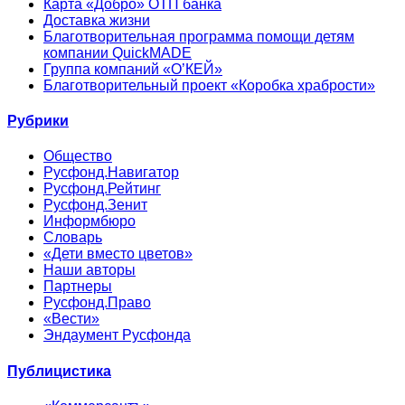
Карта «Добро» ОТП банка
Доставка жизни
Благотворительная программа помощи детям
компании QuickMADE
Группа компаний «О’КЕЙ»
Благотворительный проект «Коробка храбрости»
Рубрики
Общество
Русфонд.Навигатор
Русфонд.Рейтинг
Русфонд.Зенит
Информбюро
Словарь
«Дети вместо цветов»
Наши авторы
Партнеры
Русфонд.Право
«Вести»
Эндаумент Русфонда
Публицистика