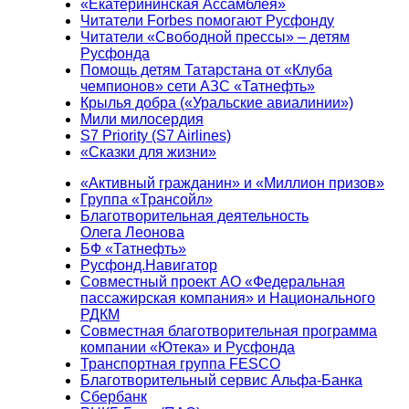
«Екатерининская Ассамблея»
Читатели Forbes помогают Русфонду
Читатели «Свободной прессы» – детям
Русфонда
Помощь детям Татарстана от «Клуба
чемпионов» сети АЗС «Татнефть»
Крылья добра («Уральские авиалинии»)
Мили милосердия
S7 Priority (S7 Airlines)
«Сказки для жизни»
«Активный гражданин» и «Миллион призов»
Группа «Трансойл»
Благотворительная деятельность
Олега Леонова
БФ «Татнефть»
Русфонд.Навигатор
Совместный проект АО «Федеральная
пассажирская компания» и Национального
РДКМ
Совместная благотворительная программа
компании «Ютека» и Русфонда
Транспортная группа FESCO
Благотворительный сервис Альфа-Банка
Сбербанк