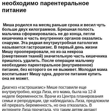
необходимо парентеральное
питание
Миша родился на месяц раньше срока и весил чуть
больше двух килограммов. Брюшная полость
мальчика сформировалась не до конца, петли
кишечника и часть внутренних органов оказались
снаружи. Эта редкая внутриутробная патология
называется гастрошизис. В первый день жизни
Мишу прооперировали, но из-за некроза
(омертвения тканей) значительную часть кишечника
пришлось удалить. После операции мальчику
необходимо парентеральное (внутривенное)
питание, без которого он не выживет. Молодая мама
воспитывает Мишу одна, дорогое питание купить
она не может.
Диагноз «гастрошизис» Мише поставили еще
внутриутробно, когда Лиза, его мама, была на 12-й
неделе беременности. Врачи из Центра планирования
семьи и репродукции, где наблюдалась Лиза, предложили
ей прервать беременность, но она отказалась. В
интернете Лиза прочитала, что таким детям делают