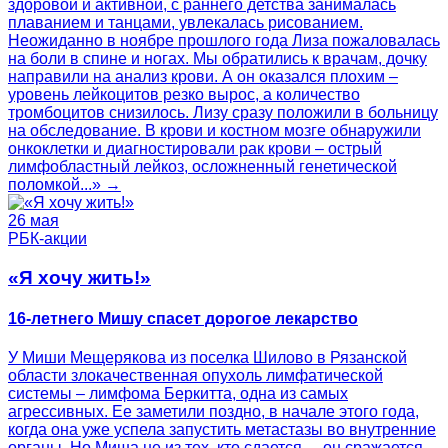
здоровой и активной, с раннего детства занималась
плаванием и танцами, увлекалась рисованием.
Неожиданно в ноябре прошлого года Лиза пожаловалась
на боли в спине и ногах. Мы обратились к врачам, дочку
направили на анализ крови. А он оказался плохим –
уровень лейкоцитов резко вырос, а количество
тромбоцитов снизилось. Лизу сразу положили в больницу
на обследование. В крови и костном мозге обнаружили
онкоклетки и диагностировали рак крови – острый
лимфобластный лейкоз, осложненный генетической
поломкой...» →
26 мая
РБК-акции
«Я хочу жить!»
16-летнего Мишу спасет дорогое лекарство
У Миши Мещерякова из поселка Шилово в Рязанской
области злокачественная опухоль лимфатической
системы – лимфома Беркитта, одна из самых
агрессивных. Ее заметили поздно, в начале этого года,
когда она уже успела запустить метастазы во внутренние
органы. Но Миша не из тех, кто сдается, – он сражается