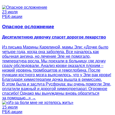
23 июля
РБК-акции
Опасное осложнение
Десятилетнюю девочку спасет дорогое лекарство
Из письма Марины Карелиной, мамы Эли: «Дочке было
четыре года, когда она заболела. Все началось как
обычная ангина, но лечение Эле не помогало,
температура росла. Мы поехали в больницу, где дочку
сразу обследовали. Анализ крови оказался плохим –
низкий уровень тромбоцитов и гемоглобина. После
пункции костного мозга выяснилось, что у Эли рак крови!
Благодаря химиотерапии дочка вышла в ремиссию.
В этом была и заслуга Русфонда: вы очень помогли Эле,
оплатили важный и дорогой химиопрепарат. Огромное
спасибо! Однако мы вынуждены вновь обратиться
за помощью...» →
15 июля
РБК-акции