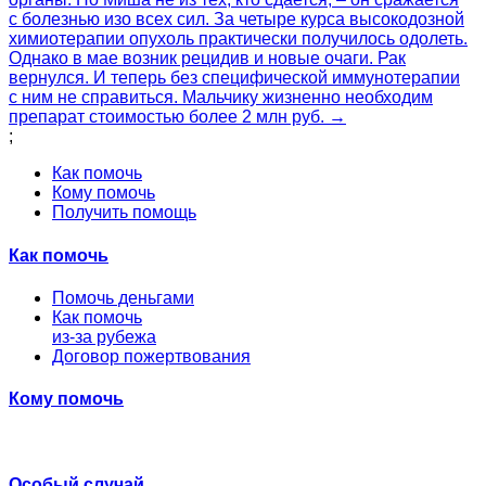
с болезнью изо всех сил. За четыре курса высокодозной
химиотерапии опухоль практически получилось одолеть.
Однако в мае возник рецидив и новые очаги. Рак
вернулся. И теперь без специфической иммунотерапии
с ним не справиться. Мальчику жизненно необходим
препарат стоимостью более 2 млн руб. →
;
Как помочь
Кому помочь
Получить помощь
Как помочь
Помочь деньгами
Как помочь
из-за рубежа
Договор пожертвования
Кому помочь
Особый случай