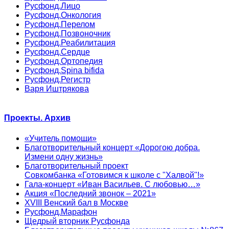
Русфонд.Лицо
Русфонд.Онкология
Русфонд.Перелом
Русфонд.Позвоночник
Русфонд.Реабилитация
Русфонд.Сердце
Русфонд.Ортопедия
Русфонд.Spina bifida
Русфонд.Регистр
Варя Иштрякова
Проекты. Архив
«Учитель помощи»
Благотворительный концерт «Дорогою добра.
Измени одну жизнь»
Благотворительный проект
Совкомбанка «Готовимся к школе с "Халвой"!»
Гала-концерт «Иван Васильев. С любовью…»
Акция «Последний звонок – 2021»
XVIII Венский бал в Москве
Русфонд.Марафон
Щедрый вторник Русфонда