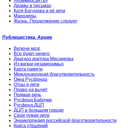
«Коммерсантъ»
Драмы в письмах
Катя Богунова и её дети
Мародеры
Жизнь. Продолжение следует
Публицистика. Архив
Включи мозг
Все будет ничего
Диагноз доктора Мясникова
Из жизни незаменимых
Карта памяти
Международная благотворительность
Окна Русфонда
Отцы и дети
Право на вычет
Прямая речь
Русфонд.Бабочки
Русфонд.ДЦП
ДЦП в большом городе
Свои чужие дети
Энциклопедия российской благотворительности
Книга утешений