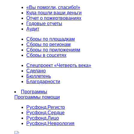
«Вы помогли, спасибо!»
Куда пошли ваши деньги
Отчет о пожертвованиях
Годовые отчеты
Аудит
Сборы по площадкам
Сборы по регионам
Сборы по приложениям
Сборы в соцсетях
Спецпроект «Четверть века»
Сделано
Бюллетень
Благодарности
Программы
Программы помощи
Русфонд.
Регистр
Русфонд.
Сердце
Русфонд.
Лицо
Русфонд.
Неврология