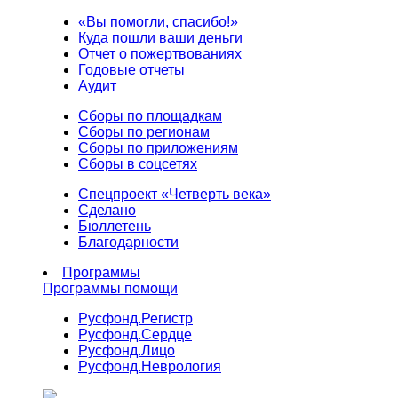
«Вы помогли, спасибо!»
Куда пошли ваши деньги
Отчет о пожертвованиях
Годовые отчеты
Аудит
Сборы по площадкам
Сборы по регионам
Сборы по приложениям
Сборы в соцсетях
Спецпроект «Четверть века»
Сделано
Бюллетень
Благодарности
Программы
Программы помощи
Русфонд.
Регистр
Русфонд.
Сердце
Русфонд.
Лицо
Русфонд.
Неврология