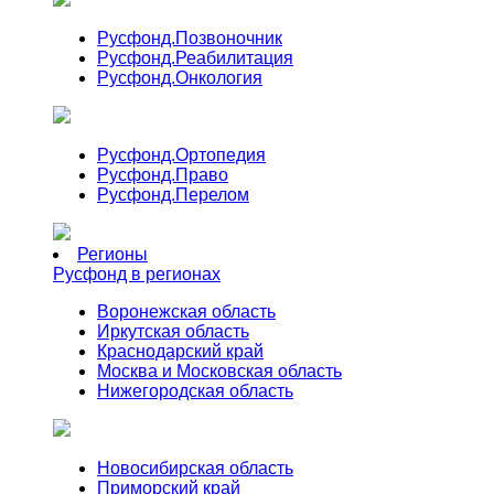
Русфонд.
Позвоночник
Русфонд.
Реабилитация
Русфонд.
Онкология
Русфонд.
Ортопедия
Русфонд.
Право
Русфонд.
Перелом
Регионы
Русфонд в регионах
Воронежская область
Иркутская область
Краснодарский край
Москва и Московская область
Нижегородская область
Новосибирская область
Приморский край