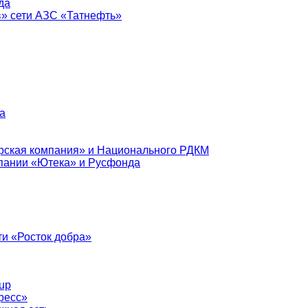
да
в» сети АЗС «Татнефть»
а
рская компания» и Национального РДКМ
пании «Ютека» и Русфонда
и «Росток добра»
up
ресс»