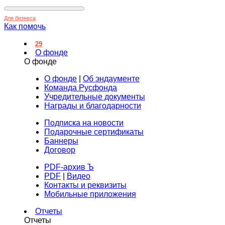
Для бизнеса
Как помочь
29
О фонде
О фонде
О фонде
|
Об эндаументе
Команда Русфонда
Учредительные документы
Награды и благодарности
Подписка на новости
Подарочные сертификаты
Баннеры
Договор
PDF-архив Ъ
PDF
|
Видео
Контакты и реквизиты
Мобильные приложения
Отчеты
Отчеты