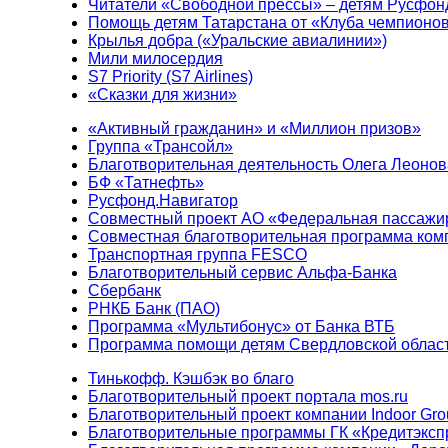
Читатели «Свободной прессы» – детям Русфон
Помощь детям Татарстана от «Клуба чемпионо
Крылья добра («Уральские авиалинии»)
Мили милосердия
S7 Priority (S7 Airlines)
«Сказки для жизни»
«Активный гражданин» и «Миллион призов»
Группа «Трансойл»
Благотворительная деятельность Олега Леонов
БФ «Татнефть»
Русфонд.Навигатор
Совместный проект АО «Федеральная пассажи
Совместная благотворительная программа ком
Транспортная группа FESCO
Благотворительный сервис Альфа-Банка
Сбербанк
РНКБ Банк (ПАО)
Программа «Мультибонус» от Банка ВТБ
Программа помощи детям Свердловской област
Тинькофф. Кэшбэк во благо
Благотворительный проект портала mos.ru
Благотворительный проект компании Indoor Gro
Благотворительные программы ГК «Кредитэксп