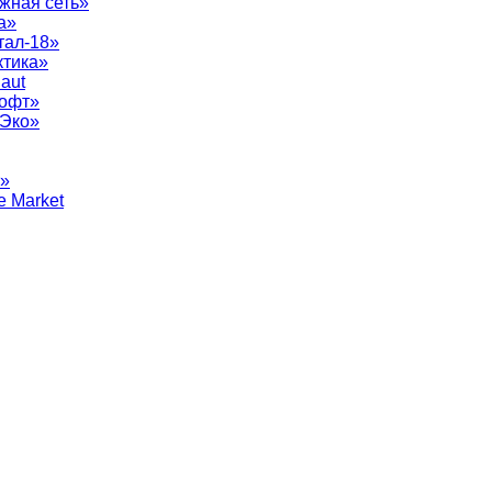
жная сеть»
а»
тал-18»
ктика»
aut
софт»
рЭко»
т»
e Market