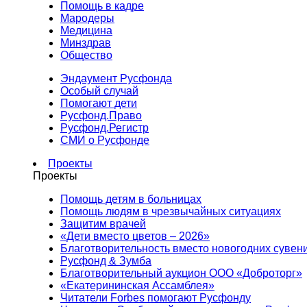
Помощь в кадре
Мародеры
Медицина
Минздрав
Общество
Эндаумент Русфонда
Особый случай
Помогают дети
Русфонд.Право
Русфонд.Регистр
СМИ о Русфонде
Проекты
Проекты
Помощь детям в больницах
Помощь людям в чрезвычайных ситуациях
Защитим врачей
«Дети вместо цветов – 2026»
Благотворительность вместо новогодних сувен
Русфонд & Зумба
Благотворительный аукцион ООО «Доброторг»
«Екатерининская Ассамблея»
Читатели Forbes помогают Русфонду