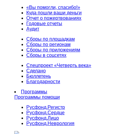
«Вы помогли, спасибо!»
Куда пошли ваши деньги
Отчет о пожертвованиях
Годовые отчеты
Аудит
Сборы по площадкам
Сборы по регионам
Сборы по приложениям
Сборы в соцсетях
Спецпроект «Четверть века»
Сделано
Бюллетень
Благодарности
Программы
Программы помощи
Русфонд.
Регистр
Русфонд.
Сердце
Русфонд.
Лицо
Русфонд.
Неврология