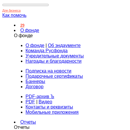
Для бизнеса
Как помочь
29
О фонде
О фонде
О фонде
|
Об эндаументе
Команда Русфонда
Учредительные документы
Награды и благодарности
Подписка на новости
Подарочные сертификаты
Баннеры
Договор
PDF-архив Ъ
PDF
|
Видео
Контакты и реквизиты
Мобильные приложения
Отчеты
Отчеты