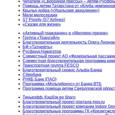
Читатели «Свободной прессы» – детям Русфон
Помощь детям Татарстана от «Клуба чемпионо
Крылья добра («Уральские авиалинии»)
Мили милосердия
S7 Priority (S7 Airlines)
«Сказки для жизни»
«Активный гражданин» и «Миллион призов»
Группа «Трансойл»
Благотворительная деятельность Олега Леонов
БФ «Татнефть»
Русфонд.Навигатор
Совместный проект АО «Федеральная пассажи
Совместная благотворительная программа ком
Транспортная группа FESCO
Благотворительный сервис Альфа-Банка
Сбербанк
РНКБ Банк (ПАО)
Программа «Мультибонус» от Банка ВТБ
Программа помощи детям Свердловской област
Тинькофф. Кэшбэк во благо
Благотворительный проект портала mos.ru
Благотворительный проект компании Indoor Gro
Благотворительные программы ГК «Кредитэксп