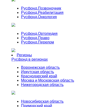
Русфонд.
Позвоночник
Русфонд.
Реабилитация
Русфонд.
Онкология
Русфонд.
Ортопедия
Русфонд.
Право
Русфонд.
Перелом
Регионы
Русфонд в регионах
Воронежская область
Иркутская область
Краснодарский край
Москва и Московская область
Нижегородская область
Новосибирская область
Приморский край