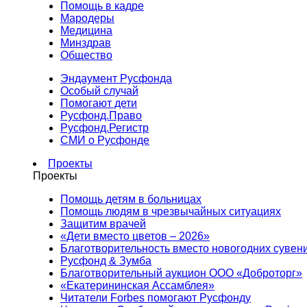
Помощь в кадре
Мародеры
Медицина
Минздрав
Общество
Эндаумент Русфонда
Особый случай
Помогают дети
Русфонд.Право
Русфонд.Регистр
СМИ о Русфонде
Проекты
Проекты
Помощь детям в больницах
Помощь людям в чрезвычайных ситуациях
Защитим врачей
«Дети вместо цветов – 2026»
Благотворительность вместо новогодних сувен
Русфонд & Зумба
Благотворительный аукцион ООО «Доброторг»
«Екатерининская Ассамблея»
Читатели Forbes помогают Русфонду