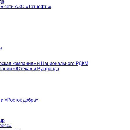
да
в» сети АЗС «Татнефть»
а
рская компания» и Национального РДКМ
пании «Ютека» и Русфонда
и «Росток добра»
up
ресс»