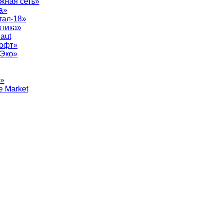
жная сеть»
а»
тал-18»
ктика»
aut
софт»
рЭко»
т»
e Market