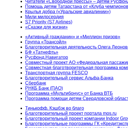
Читатели «Свободной прессы» – детям Русфон
Помощь детям Татарстана от «Клуба чемпионо
Крылья добра («Уральские авиалинии»)
Мили милосердия
S7 Priority (S7 Airlines)
«Сказки для жизни»
«Активный гражданин» и «Миллион призов»
Группа «Трансойл»
Благотворительная деятельность Олега Леонов
БФ «Татнефть»
Русфонд.Навигатор
Совместный проект АО «Федеральная пассажи
Совместная благотворительная программа ком
Транспортная группа FESCO
Благотворительный сервис Альфа-Банка
Сбербанк
РНКБ Банк (ПАО)
Программа «Мультибонус» от Банка ВТБ
Программа помощи детям Свердловской област
Тинькофф. Кэшбэк во благо
Благотворительный проект портала mos.ru
Благотворительный проект компании Indoor Gro
Благотворительные программы ГК «Кредитэксп