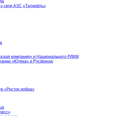
да
в» сети АЗС «Татнефть»
а
рская компания» и Национального РДКМ
пании «Ютека» и Русфонда
и «Росток добра»
up
ресс»