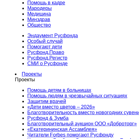
Помощь в кадре
Мародеры
Медицина
Минздрав
Общество
Эндаумент Русфонда
Особый случай
Помогают дети
Русфонд.Право
Русфонд.Регистр
СМИ о Русфонде
Проекты
Проекты
Помощь детям в больницах
Помощь людям в чрезвычайных ситуациях
Защитим врачей
«Дети вместо цветов – 2026»
Благотворительность вместо новогодних сувен
Русфонд & Зумба
Благотворительный аукцион ООО «Доброторг»
«Екатерининская Ассамблея»
Читатели Forbes помогают Русфонду