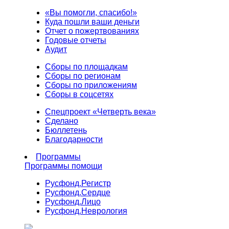
«Вы помогли, спасибо!»
Куда пошли ваши деньги
Отчет о пожертвованиях
Годовые отчеты
Аудит
Сборы по площадкам
Сборы по регионам
Сборы по приложениям
Сборы в соцсетях
Спецпроект «Четверть века»
Сделано
Бюллетень
Благодарности
Программы
Программы помощи
Русфонд.
Регистр
Русфонд.
Сердце
Русфонд.
Лицо
Русфонд.
Неврология