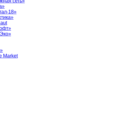
жная сеть»
а»
тал-18»
ктика»
aut
софт»
рЭко»
т»
e Market