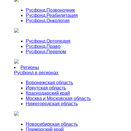
Русфонд.
Позвоночник
Русфонд.
Реабилитация
Русфонд.
Онкология
Русфонд.
Ортопедия
Русфонд.
Право
Русфонд.
Перелом
Регионы
Русфонд в регионах
Воронежская область
Иркутская область
Краснодарский край
Москва и Московская область
Нижегородская область
Новосибирская область
Приморский край