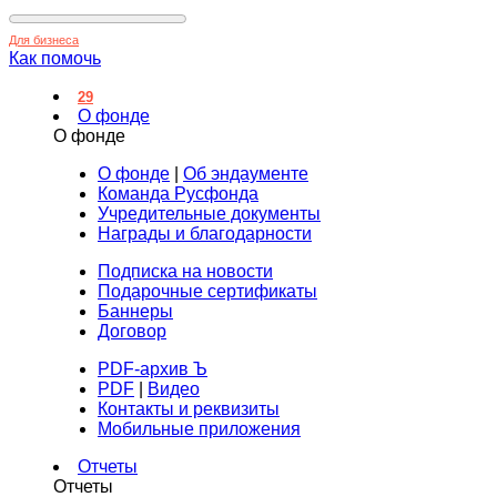
Для бизнеса
Как помочь
29
О фонде
О фонде
О фонде
|
Об эндаументе
Команда Русфонда
Учредительные документы
Награды и благодарности
Подписка на новости
Подарочные сертификаты
Баннеры
Договор
PDF-архив Ъ
PDF
|
Видео
Контакты и реквизиты
Мобильные приложения
Отчеты
Отчеты