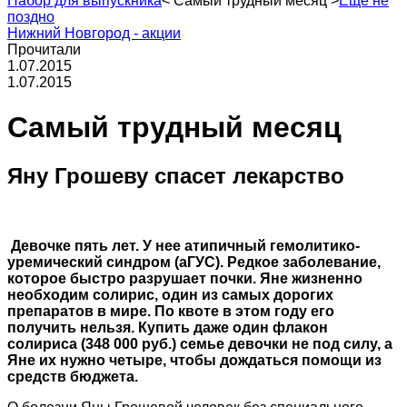
Набор для выпускника
<
Самый трудный месяц
>
Еще не
поздно
Нижний Новгород - акции
Прочитали
1.07.2015
1.07.2015
Самый трудный месяц
Яну Грошеву спасет лекарство
Девочке пять лет. У нее атипичный гемолитико-
уремический синдром (аГУС). Редкое заболевание,
которое быстро разрушает почки. Яне жизненно
необходим солирис, один из самых дорогих
препаратов в мире. По квоте в этом году его
получить нельзя. Купить даже один флакон
солириса (348 000 руб.) семье девочки не под силу, а
Яне их нужно четыре, чтобы дождаться помощи из
средств бюджета.