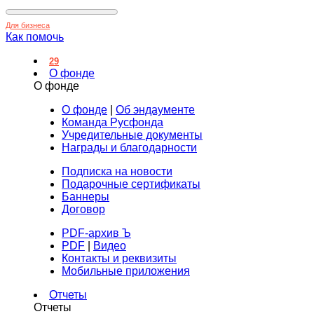
Для бизнеса
Как помочь
29
О фонде
О фонде
О фонде
|
Об эндаументе
Команда Русфонда
Учредительные документы
Награды и благодарности
Подписка на новости
Подарочные сертификаты
Баннеры
Договор
PDF-архив Ъ
PDF
|
Видео
Контакты и реквизиты
Мобильные приложения
Отчеты
Отчеты