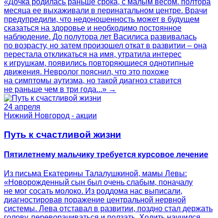
«Дочка родилась раньше срока, с малым весом. полтора
месяца ее выхаживали в перинатальном центре. Врачи
предупредили, что недоношенность может в будущем
сказаться на здоровье и необходимо постоянное
наблюдение. До полутора лет Василиса развивалась
по возрасту, но затем произошел откат в развитии – она
перестала откликаться на имя, утратила интерес
к игрушкам, появились повторяющиеся однотипные
движения. Невролог пояснил, что это похоже
на симптомы аутизма, но такой диагноз ставится
не раньше чем в три года...» →
24 апреля
Нижний Новгород - акции
Путь к счастливой жизни
Пятилетнему мальчику требуется курсовое лечение
Из письма Екатерины Талалушкиной, мамы Левы:
«Новорожденный сын был очень слабым, поначалу
не мог сосать молоко. Из роддома нас выписали,
диагностировав поражение центральной нервной
системы. Лева отставал в развитии, поздно стал держать
голову, переворачиваться и ползать. Ходить научился