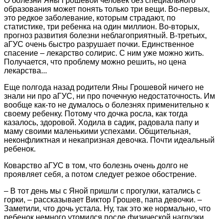
О болезни Яны Грошевой человек без специального
образования может понять только три вещи. Во-первых,
это редкое заболевание, которым страдают, по
статистике, три ребенка на один миллион. Во-вторых,
прогноз развития болезни неблагоприятный. В-третьих,
аГУС очень быстро разрушает почки. Единственное
спасение – лекарство солирис. С ним уже можно жить.
Получается, что проблему можно решить, но цена
лекарства...
Еще полгода назад родители Яны Грошевой ничего не
знали ни про аГУС, ни про почечную недостаточность. Им
вообще как-то не думалось о болезнях применительно к
своему ребенку. Потому что дочка росла, как тогда
казалось, здоровой. Ходила в садик, радовала папу и
маму своими маленькими успехами. Общительная,
неконфликтная и некапризная девочка. Почти идеальный
ребенок.
Коварство аГУС в том, что болезнь очень долго не
проявляет себя, а потом следует резкое обострение.
– В тот день мы с Яной пришли с прогулки, катались с
горки, – рассказывает Виктор Грошев, папа девочки. –
Заметили, что дочь устала. Ну, так это же нормально, что
ребенок немного утомился после физической нагрузки.