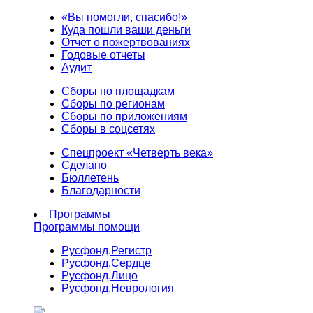
«Вы помогли, спасибо!»
Куда пошли ваши деньги
Отчет о пожертвованиях
Годовые отчеты
Аудит
Сборы по площадкам
Сборы по регионам
Сборы по приложениям
Сборы в соцсетях
Спецпроект «Четверть века»
Сделано
Бюллетень
Благодарности
Программы
Программы помощи
Русфонд.
Регистр
Русфонд.
Сердце
Русфонд.
Лицо
Русфонд.
Неврология