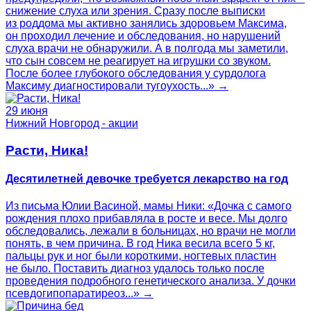
снижение слуха или зрения. Сразу после выписки
из роддома мы активно занялись здоровьем Максима,
он проходил лечение и обследования, но нарушений
слуха врачи не обнаружили. А в полгода мы заметили,
что сын совсем не реагирует на игрушки со звуком.
После более глубокого обследования у сурдолога
Максиму диагностировали тугоухость...» →
29 июня
Нижний Новгород - акции
Расти, Ника!
Десятилетней девочке требуется лекарство на год
Из письма Юлии Васиной, мамы Ники: «Дочка с самого
рождения плохо прибавляла в росте и весе. Мы долго
обследовались, лежали в больницах, но врачи не могли
понять, в чем причина. В год Ника весила всего 5 кг,
пальцы рук и ног были короткими, ногтевых пластин
не было. Поставить диагноз удалось только после
проведения подробного генетического анализа. У дочки
псевдогипопаратиреоз...» →