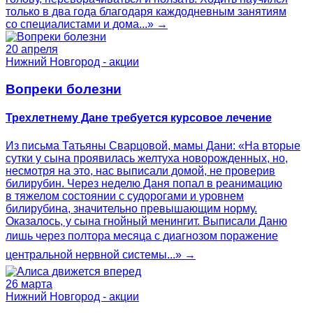
только в два года благодаря каждодневным занятиям
со специалистами и дома...» →
20 апреля
Нижний Новгород - акции
Вопреки болезни
Трехлетнему Дане требуется курсовое лечение
Из письма Татьяны Сварцовой, мамы Дани: «На вторые
сутки у сына проявилась желтуха новорожденных, но,
несмотря на это, нас выписали домой, не проверив
билирубин. Через неделю Даня попал в реанимацию
в тяжелом состоянии с судорогами и уровнем
билирубина, значительно превышающим норму.
Оказалось, у сына гнойный менингит. Выписали Даню
лишь через полтора месяца с диагнозом поражение
центральной нервной системы...» →
26 марта
Нижний Новгород - акции