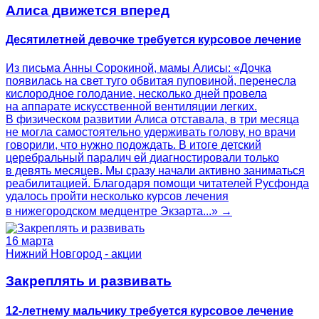
Алиса движется вперед
Десятилетней девочке требуется курсовое лечение
Из письма Анны Сорокиной, мамы Алисы: «Дочка
появилась на свет туго обвитая пуповиной, перенесла
кислородное голодание, несколько дней провела
на аппарате искусственной вентиляции легких.
В физическом развитии Алиса отставала, в три месяца
не могла самостоятельно удерживать голову, но врачи
говорили, что нужно подождать. В итоге детский
церебральный паралич ей диагностировали только
в девять месяцев. Мы сразу начали активно заниматься
реабилитацией. Благодаря помощи читателей Русфонда
удалось пройти несколько курсов лечения
в нижегородском медцентре Экзарта...» →
16 марта
Нижний Новгород - акции
Закреплять и развивать
12-летнему мальчику требуется курсовое лечение