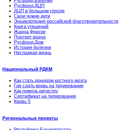
Русфонд.Бабочки
Русфонд.ДЦП
ДЦП в большом городе
Свои чужие дети
Энциклопедия российской благотворительности
Книга утешений
Жанна Фриске
Портрет врача
Русфонд.Дом
История болезни
Несладкая жизнь
Национальный РДКМ
Как стать донором костного мозга
Где сдать кровь на типирование
Как помочь регистру
Сертификат на типирование
Кровь 5
Региональные проекты
Республика Башкортостан