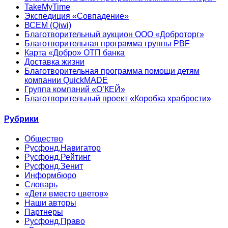
TakeMyTime
Экспедиция «Совпадение»
ВСЕМ (Qiwi)
Благотворительный аукцион ООО «Доброторг»
Благотворительная программа группы PBF
Карта «Добро» ОТП банка
Доставка жизни
Благотворительная программа помощи детям
компании QuickMADE
Группа компаний «О’КЕЙ»
Благотворительный проект «Коробка храбрости»
Рубрики
Общество
Русфонд.Навигатор
Русфонд.Рейтинг
Русфонд.Зенит
Информбюро
Словарь
«Дети вместо цветов»
Наши авторы
Партнеры
Русфонд.Право