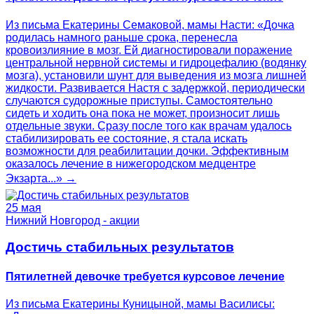
Из письма Екатерины Семаковой, мамы Насти: «Дочка
родилась намного раньше срока, перенесла
кровоизлияние в мозг. Ей диагностировали поражение
центральной нервной системы и гидроцефалию (водянку
мозга), установили шунт для выведения из мозга лишней
жидкости. Развивается Настя с задержкой, периодически
случаются судорожные приступы. Самостоятельно
сидеть и ходить она пока не может, произносит лишь
отдельные звуки. Сразу после того как врачам удалось
стабилизировать ее состояние, я стала искать
возможности для реабилитации дочки. Эффективным
оказалось лечение в нижегородском медцентре
Экзарта...» →
25 мая
Нижний Новгород - акции
Достичь стабильных результатов
Пятилетней девочке требуется курсовое лечение
Из письма Екатерины Куницыной, мамы Василисы: