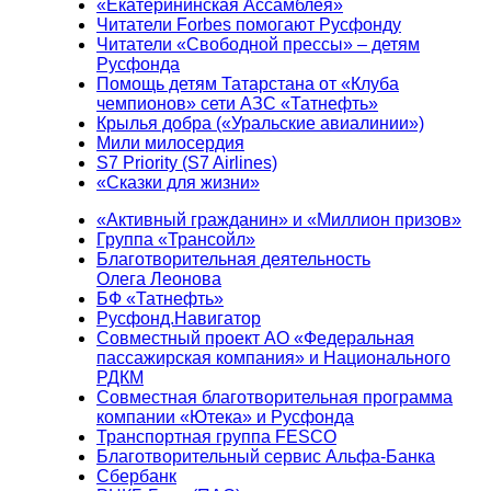
«Екатерининская Ассамблея»
Читатели Forbes помогают Русфонду
Читатели «Свободной прессы» – детям
Русфонда
Помощь детям Татарстана от «Клуба
чемпионов» сети АЗС «Татнефть»
Крылья добра («Уральские авиалинии»)
Мили милосердия
S7 Priority (S7 Airlines)
«Сказки для жизни»
«Активный гражданин» и «Миллион призов»
Группа «Трансойл»
Благотворительная деятельность
Олега Леонова
БФ «Татнефть»
Русфонд.Навигатор
Совместный проект АО «Федеральная
пассажирская компания» и Национального
РДКМ
Совместная благотворительная программа
компании «Ютека» и Русфонда
Транспортная группа FESCO
Благотворительный сервис Альфа-Банка
Сбербанк