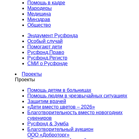
Помощь в кадре
Мародеры
Медицина
Минздрав
Общество
Эндаумент Русфонда
Особый случай
Помогают дети
Русфонд.Право
Русфонд.Регистр
СМИ о Русфонде
Проекты
Проекты
Помощь детям в больницах
Помощь людям в чрезвычайных ситуациях
Защитим врачей
«Дети вместо цветов – 2026»
Благотворительность вместо новогодних
сувениров
Русфонд & Зумба
Благотворительный аукцион
ООО «Доброторг»