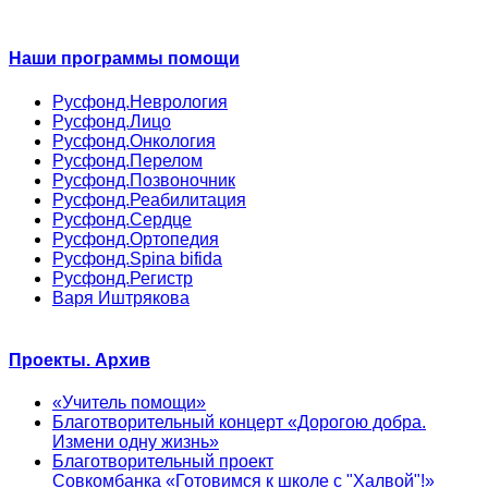
Наши программы помощи
Русфонд.Неврология
Русфонд.Лицо
Русфонд.Онкология
Русфонд.Перелом
Русфонд.Позвоночник
Русфонд.Реабилитация
Русфонд.Сердце
Русфонд.Ортопедия
Русфонд.Spina bifida
Русфонд.Регистр
Варя Иштрякова
Проекты. Архив
«Учитель помощи»
Благотворительный концерт «Дорогою добра.
Измени одну жизнь»
Благотворительный проект
Совкомбанка «Готовимся к школе с "Халвой"!»