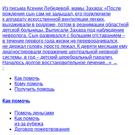
Из письма Ксении Лебедевой, мамы Захара: «После
рождения сын сам не задышал, его подключили
к аппарату искусственной вентиляции легких,
выхаживали в роддоме, потом в реанимации областной
детской больницы. Выписали Захара под наблюдение
невролога. Сын развивался с большим отставанием –
в течение первого года жизни не переворачивался,
не держал голову, просто лежал. К девяти месяцам ему
диагностировали поражение центральной нервной
системы, в год – детский церебральный паралич.
Началось долгое восстановительное лечение...» →
;
Как помочь
Кому помочь
Получить помощь
Как помочь
Помочь деньгами
Как помочь
из-за рубежа
Договор пожертвования