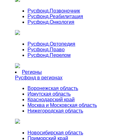
Русфонд.
Позвоночник
Русфонд.
Реабилитация
Русфонд.
Онкология
Русфонд.
Ортопедия
Русфонд.
Право
Русфонд.
Перелом
Регионы
Русфонд в регионах
Воронежская область
Иркутская область
Краснодарский край
Москва и Московская область
Нижегородская область
Новосибирская область
Приморский край