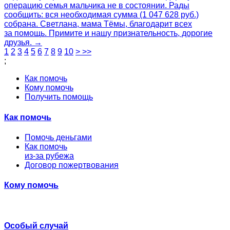
операцию семья мальчика не в состоянии. Рады
сообщить: вся необходимая сумма (1 047 628 руб.)
собрана. Светлана, мама Тёмы, благодарит всех
за помощь. Примите и нашу признательность, дорогие
друзья. →
1
2
3
4
5
6
7
8
9
10
>
>>
;
Как помочь
Кому помочь
Получить помощь
Как помочь
Помочь деньгами
Как помочь
из-за рубежа
Договор пожертвования
Кому помочь
Особый случай