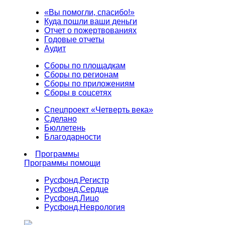
«Вы помогли, спасибо!»
Куда пошли ваши деньги
Отчет о пожертвованиях
Годовые отчеты
Аудит
Сборы по площадкам
Сборы по регионам
Сборы по приложениям
Сборы в соцсетях
Спецпроект «Четверть века»
Сделано
Бюллетень
Благодарности
Программы
Программы помощи
Русфонд.
Регистр
Русфонд.
Сердце
Русфонд.
Лицо
Русфонд.
Неврология