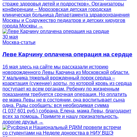
страже здоровья детей и подростков». Организаторы
конференции – Морозовская детская городская
клиническая больница Департамента здравоохранения
Москвы и Содружество педиатров и детских хирургов
города Москвы →
30 мая
Москва-статьи
Леве Карчину оплачена операция на сердце
16 мая здесь на сайте мы рассказали историю
новорожденного Левы Карчина из Московской области.
У мальчика тяжелый врожденный порок сердца –
коарктация (сужение) аорты, по которой кровь из сердца
поступает ко всем органам. Ребенку по жизненным
показаниям требуется срочная операция. Но оплатить
ее мама Левы не в состоянии, она воспитывает сына
одна. Рады сообщить: вся необходимая сумма
(1 037 601 руб.) собрана. Елена, мама Левы, благодарит
всех за помощь. Примите и нашу признательность,
дорогие друзья →