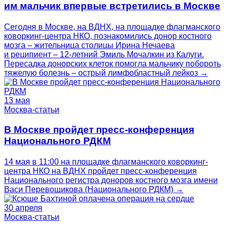
им мальчик впервые встретились в Москве
Сегодня в Москве, на ВДНХ, на площадке флагманского
коворкинг‑центра НКО, познакомились донор костного
мозга – жительница столицы Ирина Нечаева
и реципиент – 12‑летний Эмиль Мочалкин из Калуги.
Пересадка донорских клеток помогла мальчику побороть
тяжелую болезнь – острый лимфобластный лейкоз →
13 мая
Москва-статьи
В Москве пройдет пресс‑конференция
Национального РДКМ
14 мая в 11:00 на площадке флагманского коворкинг-
центра НКО на ВДНХ пройдет пресс-конференция
Национального регистра доноров костного мозга имени
Васи Перевощикова (Национального РДКМ) →
30 апреля
Москва-статьи