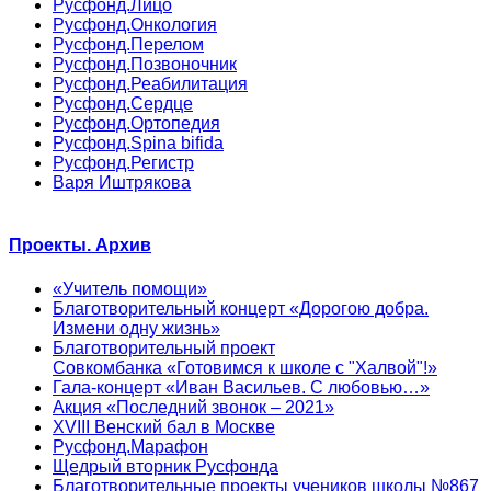
Русфонд.Лицо
Русфонд.Онкология
Русфонд.Перелом
Русфонд.Позвоночник
Русфонд.Реабилитация
Русфонд.Сердце
Русфонд.Ортопедия
Русфонд.Spina bifida
Русфонд.Регистр
Варя Иштрякова
Проекты. Архив
«Учитель помощи»
Благотворительный концерт «Дорогою добра.
Измени одну жизнь»
Благотворительный проект
Совкомбанка «Готовимся к школе с "Халвой"!»
Гала-концерт «Иван Васильев. С любовью…»
Акция «Последний звонок – 2021»
XVIII Венский бал в Москве
Русфонд.Марафон
Щедрый вторник Русфонда
Благотворительные проекты учеников школы №867