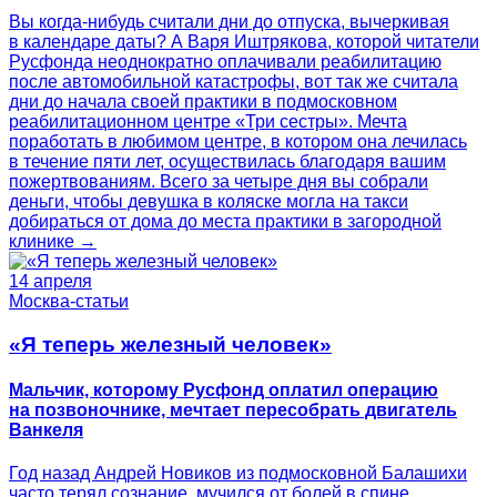
Вы когда-нибудь считали дни до отпуска, вычеркивая
в календаре даты? А Варя Иштрякова, которой читатели
Русфонда неоднократно оплачивали реабилитацию
после автомобильной катастрофы, вот так же считала
дни до начала своей практики в подмосковном
реабилитационном центре «Три сестры». Мечта
поработать в любимом центре, в котором она лечилась
в течение пяти лет, осуществилась благодаря вашим
пожертвованиям. Всего за четыре дня вы собрали
деньги, чтобы девушка в коляске могла на такси
добираться от дома до места практики в загородной
клинике →
14 апреля
Москва-статьи
«Я теперь железный человек»
Мальчик, которому Русфонд оплатил операцию
на позвоночнике, мечтает пересобрать двигатель
Ванкеля
Год назад Андрей Новиков из подмосковной Балашихи
часто терял сознание, мучился от болей в спине