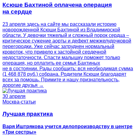
Ксюше Бахтиной оплачена операция
на сердце
23 апреля здесь на сайте мы рассказали историю
новорожденной Ксюши Бахтиной из Владимирской
области. У девочки тяжелый и сложный порок сердца –
критическое сужение аорты и дефект межжелудочковой
перегородки. Уже сейчас затруднен нормальный
кровоток, что привело к застойной сердечной
недостаточности. Спасти малышку поможет только
операция, но оплатить ее семья Бахтиных
не в состоянии. Рады сообщить: вся необходимая сумма
(1 468 878 руб.) собрана. Родители Ксюши благодарят
всех за помощь. Примите и нашу признательность,
дорогие друзья →
30 апреля
Москва-статьи
Лучшая практика
Варя Иштрякова учится делопроизводству в центре
«Три сестры»