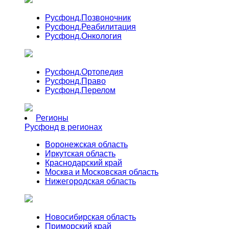
Русфонд.
Позвоночник
Русфонд.
Реабилитация
Русфонд.
Онкология
Русфонд.
Ортопедия
Русфонд.
Право
Русфонд.
Перелом
Регионы
Русфонд в регионах
Воронежская область
Иркутская область
Краснодарский край
Москва и Московская область
Нижегородская область
Новосибирская область
Приморский край