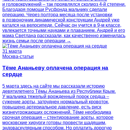
и головокружений – так проявлялся сколиоз 4-й степени.
Благодаря помощи Русфонда мальчику сделали
операцию. Через полтора месяца после установки
в позвоночник динамической конструкции Андрей уже
катался на велосипеде. Сейчас он учится в 9-м классе,
увлекается точными науками и плаванием. Андрей и его
мама Светлана рассказали, как качественно изменилась
жизнь семьи после операции →
31 марта
Москва-статьи
Тёме Ананьеву оплачена операция на
сердце
5 марта здесь на сайте мы рассказали историю
девятилетнего Тёмы Ананьева из Республики Крым.
У мальчика тяжелый врожденный порок сердца –
сужение аорты, затруднен нормальный кровоток,
повышено артериальное давление, есть риск
жизнеугрожающих осложнений. Тёме необходима
срочная операция – стентирование аорты, которое
московские хирурги готовы провести щадящим,
эндоваскулярным способом. Но оплатить дорогую