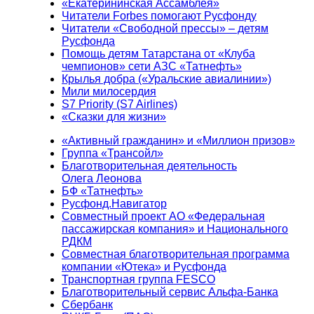
«Екатерининская Ассамблея»
Читатели Forbes помогают Русфонду
Читатели «Свободной прессы» – детям
Русфонда
Помощь детям Татарстана от «Клуба
чемпионов» сети АЗС «Татнефть»
Крылья добра («Уральские авиалинии»)
Мили милосердия
S7 Priority (S7 Airlines)
«Сказки для жизни»
«Активный гражданин» и «Миллион призов»
Группа «Трансойл»
Благотворительная деятельность
Олега Леонова
БФ «Татнефть»
Русфонд.Навигатор
Совместный проект АО «Федеральная
пассажирская компания» и Национального
РДКМ
Совместная благотворительная программа
компании «Ютека» и Русфонда
Транспортная группа FESCO
Благотворительный сервис Альфа-Банка
Сбербанк