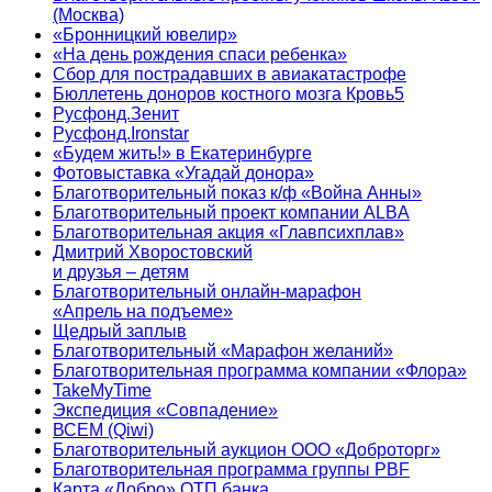
(Москва)
«Бронницкий ювелир»
«На день рождения спаси ребенка»
Сбор для пострадавших в авиакатастрофе
Бюллетень доноров костного мозга Кровь5
Русфонд.Зенит
Русфонд.Ironstar
«Будем жить!» в Екатеринбурге
Фотовыставка «Угадай донора»
Благотворительный показ к/ф «Война Анны»
Благотворительный проект компании ALBA
Благотворительная акция «Главпсихплав»
Дмитрий Хворостовский
и друзья – детям
Благотворительный онлайн‑марафон
«Апрель на подъеме»
Щедрый заплыв
Благотворительный «Марафон желаний»
Благотворительная программа компании «Флора»
TakeMyTime
Экспедиция «Совпадение»
ВСЕМ (Qiwi)
Благотворительный аукцион ООО «Доброторг»
Благотворительная программа группы PBF
Карта «Добро» ОТП банка