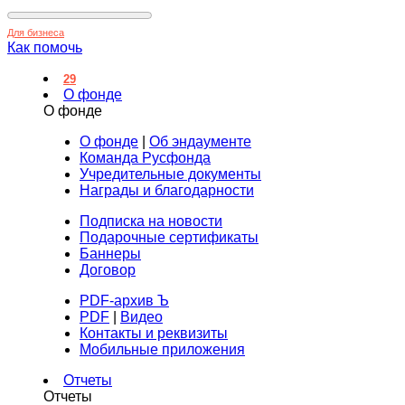
Для бизнеса
Как помочь
29
О фонде
О фонде
О фонде
|
Об эндаументе
Команда Русфонда
Учредительные документы
Награды и благодарности
Подписка на новости
Подарочные сертификаты
Баннеры
Договор
PDF-архив Ъ
PDF
|
Видео
Контакты и реквизиты
Мобильные приложения
Отчеты
Отчеты