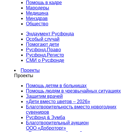
Помощь в кадре
Мародеры
Медицина
Минздрав
Общество
Эндаумент Русфонда
Особый случай
Помогают дети
Русфонд.Право
Русфонд.Регистр
СМИ о Русфонде
Проекты
Проекты
Помощь детям в больницах
Помощь людям в чрезвычайных ситуациях
Защитим врачей
«Дети вместо цветов – 2026»
Благотворительность вместо новогодних
сувениров
Русфонд & Зумба
Благотворительный аукцион
ООО «Доброторг»