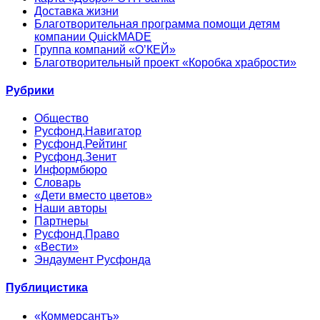
Доставка жизни
Благотворительная программа помощи детям
компании QuickMADE
Группа компаний «О’КЕЙ»
Благотворительный проект «Коробка храбрости»
Рубрики
Общество
Русфонд.Навигатор
Русфонд.Рейтинг
Русфонд.Зенит
Информбюро
Словарь
«Дети вместо цветов»
Наши авторы
Партнеры
Русфонд.Право
«Вести»
Эндаумент Русфонда
Публицистика
«Коммерсантъ»