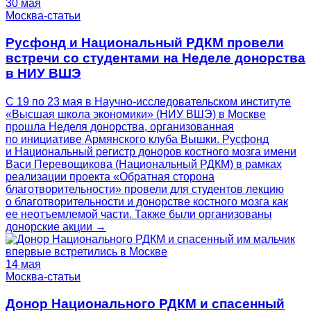
30 мая
Москва-статьи
Русфонд и Национальный РДКМ провели
встречи со студентами на Неделе донорства
в НИУ ВШЭ
С 19 по 23 мая в Научно-исследовательском институте
«Высшая школа экономики» (НИУ ВШЭ) в Москве
прошла Неделя донорства, организованная
по инициативе Армянского клуба Вышки. Русфонд
и Национальный регистр доноров костного мозга имени
Васи Перевощикова (Национальный РДКМ) в рамках
реализации проекта «Обратная сторона
благотворительности» провели для студентов лекцию
о благотворительности и донорстве костного мозга как
ее неотъемлемой части. Также были организованы
донорские акции →
14 мая
Москва-статьи
Донор Национального РДКМ и спасенный