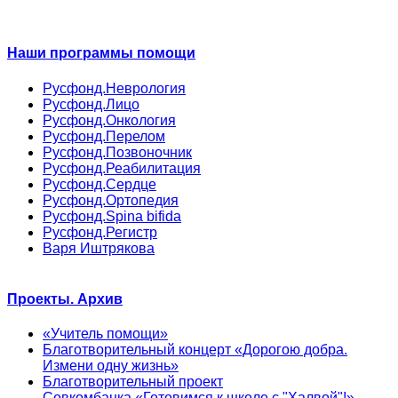
Наши программы помощи
Русфонд.Неврология
Русфонд.Лицо
Русфонд.Онкология
Русфонд.Перелом
Русфонд.Позвоночник
Русфонд.Реабилитация
Русфонд.Сердце
Русфонд.Ортопедия
Русфонд.Spina bifida
Русфонд.Регистр
Варя Иштрякова
Проекты. Архив
«Учитель помощи»
Благотворительный концерт «Дорогою добра.
Измени одну жизнь»
Благотворительный проект
Совкомбанка «Готовимся к школе с "Халвой"!»