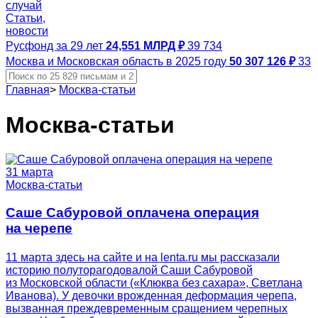
случай
Статьи,
новости
Русфонд за 29 лет
24,551 МЛРД ₽
39 734
Москва и Московская область в 2025 году
50 307 126 ₽
33
Главная
>
Москва-статьи
Москва-статьи
31 марта
Москва-статьи
Саше Сабуровой оплачена операция
на черепе
11 марта здесь на сайте и на lenta.ru мы рассказали
историю полуторагодовалой Саши Сабуровой
из Московской области («Клюква без сахара», Светлана
Иванова). У девочки врожденная деформация черепа,
вызванная преждевременным сращением черепных