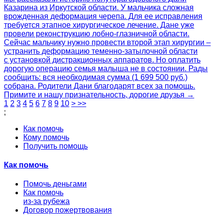
Казарина из Иркутской области. У мальчика сложная
врожденная деформация черепа. Для ее исправления
требуется этапное хирургическое лечение. Дане уже
провели реконструкцию лобно-глазничной области.
Сейчас мальчику нужно провести второй этап хирургии –
устранить деформацию теменно-затылочной области
с установкой дистракционных аппаратов. Но оплатить
дорогую операцию семья малыша не в состоянии. Рады
сообщить: вся необходимая сумма (1 699 500 руб.)
собрана. Родители Дани благодарят всех за помощь.
Примите и нашу признательность, дорогие друзья →
1
2
3
4
5
6
7
8
9
10
>
>>
;
Как помочь
Кому помочь
Получить помощь
Как помочь
Помочь деньгами
Как помочь
из-за рубежа
Договор пожертвования