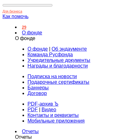
Для бизнеса
Как помочь
29
О фонде
О фонде
О фонде
|
Об эндаументе
Команда Русфонда
Учредительные документы
Награды и благодарности
Подписка на новости
Подарочные сертификаты
Баннеры
Договор
PDF-архив Ъ
PDF
|
Видео
Контакты и реквизиты
Мобильные приложения
Отчеты
Отчеты