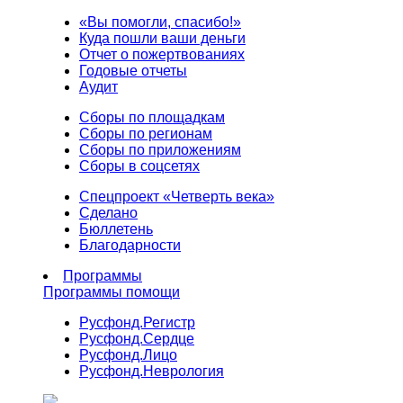
«Вы помогли, спасибо!»
Куда пошли ваши деньги
Отчет о пожертвованиях
Годовые отчеты
Аудит
Сборы по площадкам
Сборы по регионам
Сборы по приложениям
Сборы в соцсетях
Спецпроект «Четверть века»
Сделано
Бюллетень
Благодарности
Программы
Программы помощи
Русфонд.
Регистр
Русфонд.
Сердце
Русфонд.
Лицо
Русфонд.
Неврология