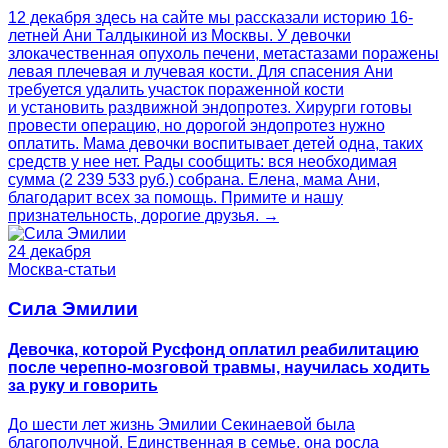
12 декабря здесь на сайте мы рассказали историю 16-
летней Ани Талдыкиной из Москвы. У девочки
злокачественная опухоль печени, метастазами поражены
левая плечевая и лучевая кости. Для спасения Ани
требуется удалить участок пораженной кости
и установить раздвижной эндопротез. Хирурги готовы
провести операцию, но дорогой эндопротез нужно
оплатить. Мама девочки воспитывает детей одна, таких
средств у нее нет. Рады сообщить: вся необходимая
сумма (2 239 533 руб.) собрана. Елена, мама Ани,
благодарит всех за помощь. Примите и нашу
признательность, дорогие друзья. →
24 декабря
Москва-статьи
Сила Эмилии
Девочка, которой Русфонд оплатил реабилитацию
после черепно-мозговой травмы, научилась ходить
за руку и говорить
До шести лет жизнь Эмилии Секинаевой была
благополучной. Единственная в семье, она росла