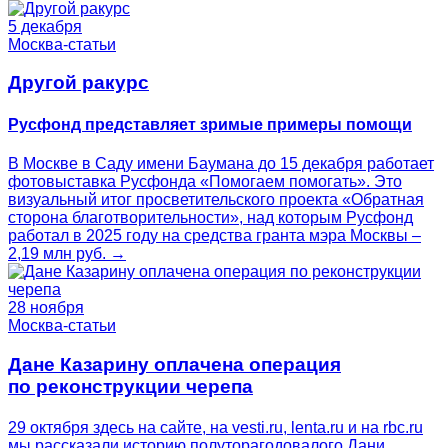
5 декабря
Москва-статьи
Другой ракурс
Русфонд представляет зримые примеры помощи
В Москве в Саду имени Баумана до 15 декабря работает
фотовыставка Русфонда «Помогаем помогать». Это
визуальный итог просветительского проекта «Обратная
сторона благотворительности», над которым Русфонд
работал в 2025 году на средства гранта мэра Москвы –
2,19 млн руб. →
28 ноября
Москва-статьи
Дане Казарину оплачена операция
по реконструкции черепа
29 октября здесь на сайте, на vesti.ru, lenta.ru и на rbc.ru
мы рассказали историю полуторагодовалого Дани