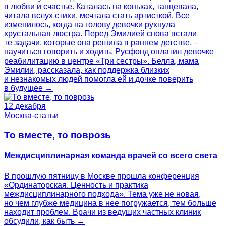
в любви и счастье. Каталась на коньках, танцевала,
читала вслух стихи, мечтала стать артисткой. Все
изменилось, когда на голову девочки рухнула
хрустальная люстра. Перед Эмилией снова встали
те задачи, которые она решила в раннем детстве, –
научиться говорить и ходить. Русфонд оплатил девочке
реабилитацию в центре «Три сестры». Белла, мама
Эмилии, рассказала, как поддержка близких
и незнакомых людей помогла ей и дочке поверить
в будущее →
12 декабря
Москва-статьи
То вместе, то поврозь
Междисциплинарная команда врачей со всего света
В прошлую пятницу в Москве прошла конференция
«Ординаторская. Ценность и практика
междисциплинарного подхода». Тема уже не новая,
но чем глубже медицина в нее погружается, тем больше
находит проблем. Врачи из ведущих частных клиник
обсудили, как быть →