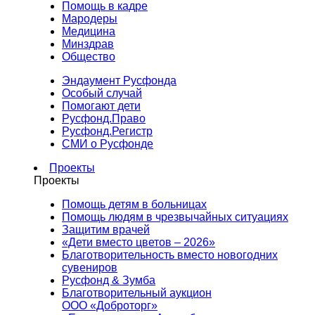
Помощь в кадре
Мародеры
Медицина
Минздрав
Общество
Эндаумент Русфонда
Особый случай
Помогают дети
Русфонд.Право
Русфонд.Регистр
СМИ о Русфонде
Проекты
Проекты
Помощь детям в больницах
Помощь людям в чрезвычайных ситуациях
Защитим врачей
«Дети вместо цветов – 2026»
Благотворительность вместо новогодних
сувениров
Русфонд & Зумба
Благотворительный аукцион
ООО «Доброторг»