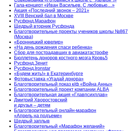
Гала-концерт «Иван Васильев. С любовью…»
Акция «Последний звонок – 2021»
XVIII Венский бал в Москве
Русфонд.Марафон
Щедрый вторник Русфонда
Благотворительные проекты учеников школы №867
(Москва)
«Бронницкий ювелир»
«На день рождения спаси ребенка»
Сбор для пострадавших в авиакатастрофе
Бюллетень доноров костного мозга Кровь5
Русфонд.Зенит
Русфонд.Ironstar
«Будем жить!» в Екатеринбурге
Фотовыставка «Угадай донора»
Благотворительный показ к/ф «Война Анны»
Благотворительный проект компании ALBA
Благотворительная акция «Главпсихплав»
Дмитрий Хворостовский
и друзья – детям
Благотворительный онлайн‑марафон
«Апрель на подъеме»
Щедрый заплыв
Благотворительный «Марафон желаний»