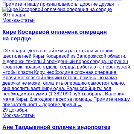
Примите и нашу признательность, дорогие друзья →
30 января
Москва-статьи
Кире Косаревой оплачена операция
на сердце
13 января здесь на сайте мы рассказали историю
шестилетней Киры Косаревой из Запорожской области.
У девочки тяжелый врожденный порок сердца, нарушен
кровоток, правые отделы сердца работают с перегрузкой.
Чтобы спасти Киру, необходима сложная операция.
Врачи московской клиники готовы помочь, но мама
девочки не может оплатить операцию самостоятельно,
она воспитывает Киру одна. Рады сообщить: вся
необходимая сумма (1 382 090 руб.) собрана. Валерия,
мама Киры, благодарит всех за помощь. Примите и нашу
признательность, дорогие друзья →
29 декабря
Москва-статьи
Ане Талдыкиной оплачен эндопротез