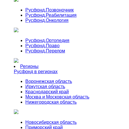
Русфонд.
Позвоночник
Русфонд.
Реабилитация
Русфонд.
Онкология
Русфонд.
Ортопедия
Русфонд.
Право
Русфонд.
Перелом
Регионы
Русфонд в регионах
Воронежская область
Иркутская область
Краснодарский край
Москва и Московская область
Нижегородская область
Новосибирская область
Приморский край