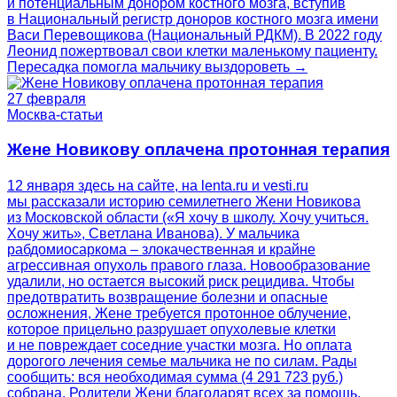
и потенциальным донором костного мозга, вступив
в Национальный регистр доноров костного мозга имени
Васи Перевощикова (Национальный РДКМ). В 2022 году
Леонид пожертвовал свои клетки маленькому пациенту.
Пересадка помогла мальчику выздороветь →
27 февраля
Москва-статьи
Жене Новикову оплачена протонная терапия
12 января здесь на сайте, на lenta.ru и vesti.ru
мы рассказали историю семилетнего Жени Новикова
из Московской области («Я хочу в школу. Хочу учиться.
Хочу жить», Светлана Иванова). У мальчика
рабдомиосаркома – злокачественная и крайне
агрессивная опухоль правого глаза. Новообразование
удалили, но остается высокий риск рецидива. Чтобы
предотвратить возвращение болезни и опасные
осложнения, Жене требуется протонное облучение,
которое прицельно разрушает опухолевые клетки
и не повреждает соседние участки мозга. Но оплата
дорогого лечения семье мальчика не по силам. Рады
сообщить: вся необходимая сумма (4 291 723 руб.)
собрана. Родители Жени благодарят всех за помощь.