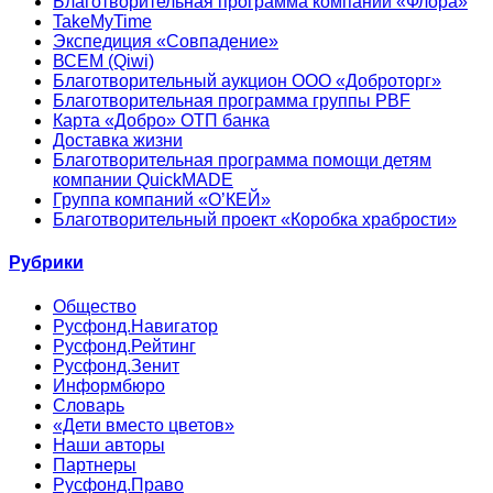
Благотворительная программа компании «Флора»
TakeMyTime
Экспедиция «Совпадение»
ВСЕМ (Qiwi)
Благотворительный аукцион ООО «Доброторг»
Благотворительная программа группы PBF
Карта «Добро» ОТП банка
Доставка жизни
Благотворительная программа помощи детям
компании QuickMADE
Группа компаний «О’КЕЙ»
Благотворительный проект «Коробка храбрости»
Рубрики
Общество
Русфонд.Навигатор
Русфонд.Рейтинг
Русфонд.Зенит
Информбюро
Словарь
«Дети вместо цветов»
Наши авторы
Партнеры
Русфонд.Право