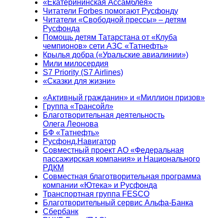
«Екатерининская Ассамблея»
Читатели Forbes помогают Русфонду
Читатели «Свободной прессы» – детям
Русфонда
Помощь детям Татарстана от «Клуба
чемпионов» сети АЗС «Татнефть»
Крылья добра («Уральские авиалинии»)
Мили милосердия
S7 Priority (S7 Airlines)
«Сказки для жизни»
«Активный гражданин» и «Миллион призов»
Группа «Трансойл»
Благотворительная деятельность
Олега Леонова
БФ «Татнефть»
Русфонд.Навигатор
Совместный проект АО «Федеральная
пассажирская компания» и Национального
РДКМ
Совместная благотворительная программа
компании «Ютека» и Русфонда
Транспортная группа FESCO
Благотворительный сервис Альфа-Банка
Сбербанк