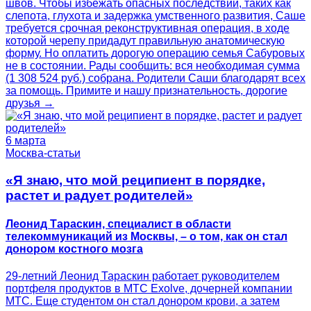
швов. Чтобы избежать опасных последствий, таких как
слепота, глухота и задержка умственного развития, Саше
требуется срочная реконструктивная операция, в ходе
которой черепу придадут правильную анатомическую
форму. Но оплатить дорогую операцию семья Сабуровых
не в состоянии. Рады сообщить: вся необходимая сумма
(1 308 524 руб.) собрана. Родители Саши благодарят всех
за помощь. Примите и нашу признательность, дорогие
друзья →
6 марта
Москва-статьи
«Я знаю, что мой реципиент в порядке,
растет и радует родителей»
Леонид Тараскин, специалист в области
телекоммуникаций из Москвы, – о том, как он стал
донором костного мозга
29-летний Леонид Тараскин работает руководителем
портфеля продуктов в МТС Exolve, дочерней компании
МТС. Еще студентом он стал донором крови, а затем