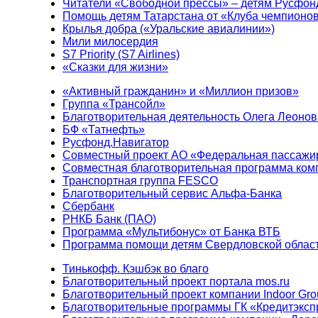
Читатели «Свободной прессы» – детям Русфон
Помощь детям Татарстана от «Клуба чемпионо
Крылья добра («Уральские авиалинии»)
Мили милосердия
S7 Priority (S7 Airlines)
«Сказки для жизни»
«Активный гражданин» и «Миллион призов»
Группа «Трансойл»
Благотворительная деятельность Олега Леонов
БФ «Татнефть»
Русфонд.Навигатор
Совместный проект АО «Федеральная пассажи
Совместная благотворительная программа ком
Транспортная группа FESCO
Благотворительный сервис Альфа-Банка
Сбербанк
РНКБ Банк (ПАО)
Программа «Мультибонус» от Банка ВТБ
Программа помощи детям Свердловской област
Тинькофф. Кэшбэк во благо
Благотворительный проект портала mos.ru
Благотворительный проект компании Indoor Gro
Благотворительные программы ГК «Кредитэксп