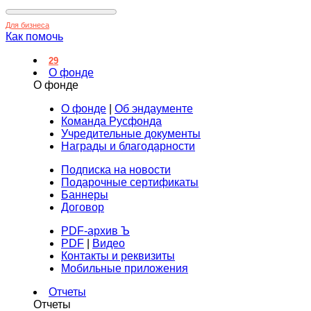
Для бизнеса
Как помочь
29
О фонде
О фонде
О фонде
|
Об эндаументе
Команда Русфонда
Учредительные документы
Награды и благодарности
Подписка на новости
Подарочные сертификаты
Баннеры
Договор
PDF-архив Ъ
PDF
|
Видео
Контакты и реквизиты
Мобильные приложения
Отчеты
Отчеты