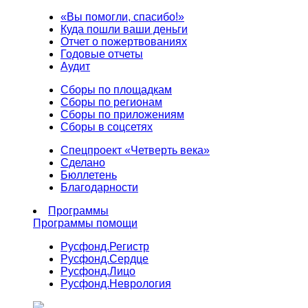
«Вы помогли, спасибо!»
Куда пошли ваши деньги
Отчет о пожертвованиях
Годовые отчеты
Аудит
Сборы по площадкам
Сборы по регионам
Сборы по приложениям
Сборы в соцсетях
Спецпроект «Четверть века»
Сделано
Бюллетень
Благодарности
Программы
Программы помощи
Русфонд.
Регистр
Русфонд.
Сердце
Русфонд.
Лицо
Русфонд.
Неврология