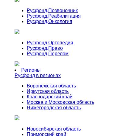
Русфонд.
Позвоночник
Русфонд.
Реабилитация
Русфонд.
Онкология
Русфонд.
Ортопедия
Русфонд.
Право
Русфонд.
Перелом
Регионы
Русфонд в регионах
Воронежская область
Иркутская область
Краснодарский край
Москва и Московская область
Нижегородская область
Новосибирская область
Приморский край