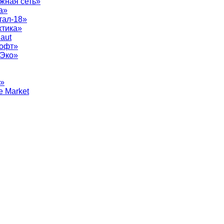
жная сеть»
а»
тал-18»
ктика»
aut
софт»
рЭко»
т»
e Market