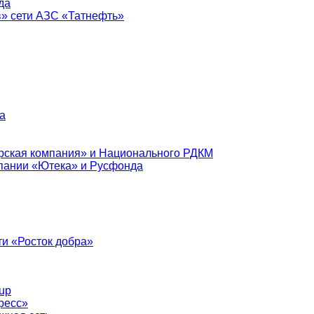
да
в» сети АЗС «Татнефть»
а
рская компания» и Национального РДКМ
пании «Ютека» и Русфонда
и «Росток добра»
up
ресс»