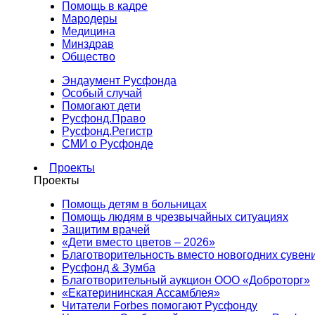
Помощь в кадре
Мародеры
Медицина
Минздрав
Общество
Эндаумент Русфонда
Особый случай
Помогают дети
Русфонд.Право
Русфонд.Регистр
СМИ о Русфонде
Проекты
Проекты
Помощь детям в больницах
Помощь людям в чрезвычайных ситуациях
Защитим врачей
«Дети вместо цветов – 2026»
Благотворительность вместо новогодних сувен
Русфонд & Зумба
Благотворительный аукцион ООО «Доброторг»
«Екатерининская Ассамблея»
Читатели Forbes помогают Русфонду