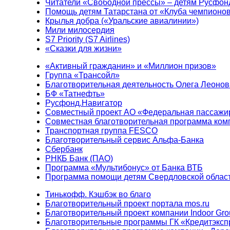
Читатели «Свободной прессы» – детям Русфон
Помощь детям Татарстана от «Клуба чемпионо
Крылья добра («Уральские авиалинии»)
Мили милосердия
S7 Priority (S7 Airlines)
«Сказки для жизни»
«Активный гражданин» и «Миллион призов»
Группа «Трансойл»
Благотворительная деятельность Олега Леонов
БФ «Татнефть»
Русфонд.Навигатор
Совместный проект АО «Федеральная пассажи
Совместная благотворительная программа ком
Транспортная группа FESCO
Благотворительный сервис Альфа-Банка
Сбербанк
РНКБ Банк (ПАО)
Программа «Мультибонус» от Банка ВТБ
Программа помощи детям Свердловской област
Тинькофф. Кэшбэк во благо
Благотворительный проект портала mos.ru
Благотворительный проект компании Indoor Gro
Благотворительные программы ГК «Кредитэксп