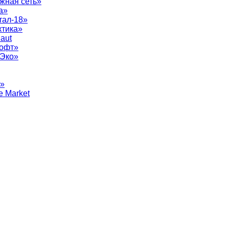
жная сеть»
а»
тал-18»
ктика»
aut
софт»
рЭко»
т»
e Market