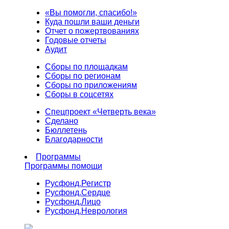
«Вы помогли, спасибо!»
Куда пошли ваши деньги
Отчет о пожертвованиях
Годовые отчеты
Аудит
Сборы по площадкам
Сборы по регионам
Сборы по приложениям
Сборы в соцсетях
Спецпроект «Четверть века»
Сделано
Бюллетень
Благодарности
Программы
Программы помощи
Русфонд.
Регистр
Русфонд.
Сердце
Русфонд.
Лицо
Русфонд.
Неврология