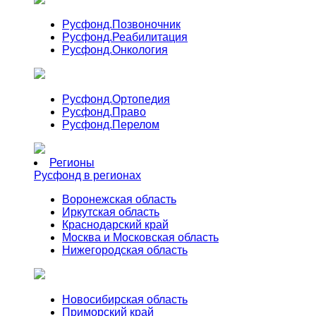
Русфонд.
Позвоночник
Русфонд.
Реабилитация
Русфонд.
Онкология
Русфонд.
Ортопедия
Русфонд.
Право
Русфонд.
Перелом
Регионы
Русфонд в регионах
Воронежская область
Иркутская область
Краснодарский край
Москва и Московская область
Нижегородская область
Новосибирская область
Приморский край