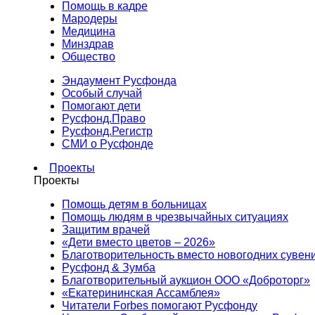
Помощь в кадре
Мародеры
Медицина
Минздрав
Общество
Эндаумент Русфонда
Особый случай
Помогают дети
Русфонд.Право
Русфонд.Регистр
СМИ о Русфонде
Проекты
Проекты
Помощь детям в больницах
Помощь людям в чрезвычайных ситуациях
Защитим врачей
«Дети вместо цветов – 2026»
Благотворительность вместо новогодних сувен
Русфонд & Зумба
Благотворительный аукцион ООО «Доброторг»
«Екатерининская Ассамблея»
Читатели Forbes помогают Русфонду