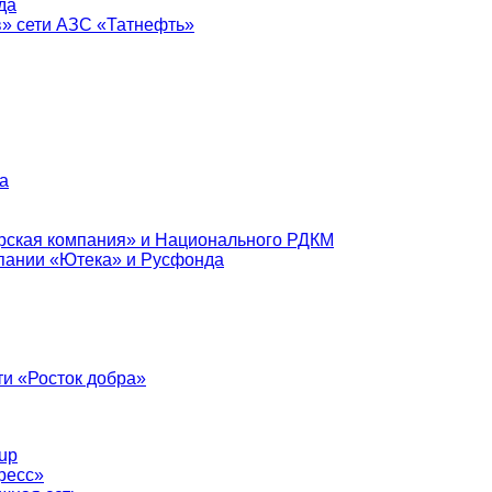
да
в» сети АЗС «Татнефть»
а
рская компания» и Национального РДКМ
пании «Ютека» и Русфонда
и «Росток добра»
up
ресс»