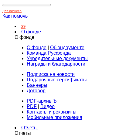
Для бизнеса
Как помочь
29
О фонде
О фонде
О фонде
|
Об эндаументе
Команда Русфонда
Учредительные документы
Награды и благодарности
Подписка на новости
Подарочные сертификаты
Баннеры
Договор
PDF-архив Ъ
PDF
|
Видео
Контакты и реквизиты
Мобильные приложения
Отчеты
Отчеты