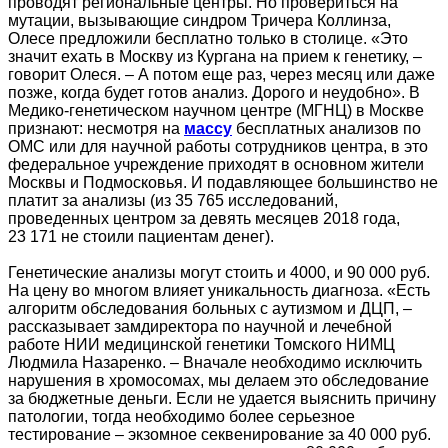
проводят региональные центры. Но провериться на
мутации, вызывающие синдром Тричера Коллинза,
Олесе предложили бесплатно только в столице. «Это
значит ехать в Москву из Кургана на прием к генетику, –
говорит Олеся. – А потом еще раз, через месяц или даже
позже, когда будет готов анализ. Дорого и неудобно». В
Медико-генетическом научном центре (МГНЦ) в Москве
признают: несмотря на
массу
бесплатных анализов по
ОМС или для научной работы сотрудников центра, в это
федеральное учреждение приходят в основном жители
Москвы и Подмосковья. И подавляющее большинство не
платит за анализы (из 35 765 исследований,
проведенных центром за девять месяцев 2018 года,
23 171 не стоили пациентам денег).
Генетические анализы могут стоить и 4000, и 90 000 руб.
На цену во многом влияет уникальность диагноза. «Есть
алгоритм обследования больных с аутизмом и ДЦП, –
рассказывает замдиректора по научной и лечебной
работе НИИ медицинской генетики Томского НИМЦ
Людмила Назаренко. – Вначале необходимо исключить
нарушения в хромосомах, мы делаем это обследование
за бюджетные деньги. Если не удается выяснить причину
патологии, тогда необходимо более серьезное
тестирование – экзомное секвенирование за 40 000 руб.