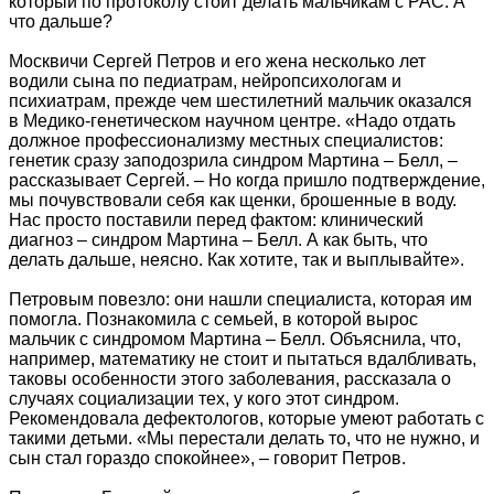
который по протоколу стоит делать мальчикам с РАС. А
что дальше?
Москвичи Сергей Петров и его жена несколько лет
водили сына по педиатрам, нейропсихологам и
психиатрам, прежде чем шестилетний мальчик оказался
в Медико-генетическом научном центре. «Надо отдать
должное профессионализму местных специалистов:
генетик сразу заподозрила синдром Мартина – Белл, –
рассказывает Сергей. – Но когда пришло подтверждение,
мы почувствовали себя как щенки, брошенные в воду.
Нас просто поставили перед фактом: клинический
диагноз – синдром Мартина – Белл. А как быть, что
делать дальше, неясно. Как хотите, так и выплывайте».
Петровым повезло: они нашли специалиста, которая им
помогла. Познакомила с семьей, в которой вырос
мальчик с синдромом Мартина – Белл. Объяснила, что,
например, математику не стоит и пытаться вдалбливать,
таковы особенности этого заболевания, рассказала о
случаях социализации тех, у кого этот синдром.
Рекомендовала дефектологов, которые умеют работать с
такими детьми. «Мы перестали делать то, что не нужно, и
сын стал гораздо спокойнее», – говорит Петров.