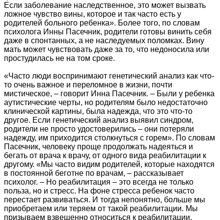
Если заболевание наследственное, это может вызвать
ложное чувство вины, которое и так часто есть у
родителей больного ребенка». Более того, по словам
психолога Инны Пасечник, родители готовы винить себя
даже в спонтанных, а не наследуемых поломках. Вину
мать может чувствовать даже за то, что недоносила или
простудилась не на том сроке.
«Часто люди воспринимают генетический анализ как что-
то очень важное и переломное в жизни, почти
мистическое, – говорит Инна Пасечник. – Были у ребенка
аутистические черты, но родителям было недостаточно
клинической картины, была надежда, что это что-то
другое. Если генетический анализ выявил синдром,
родители не просто удостоверились – они потеряли
надежду, им приходится столкнуться с горем». По словам
Пасечник, человеку проще продолжать надеяться и
бегать от врача к врачу, от одного вида реабилитации к
другому. «Мы часто видим родителей, которые находятся
в постоянной беготне по врачам, – рассказывает
психолог. – Но реабилитация – это всегда не только
польза, но и стресс. На фоне стресса ребенок часто
перестает развиваться. И тогда непонятно, больше мы
приобретаем или теряем от такой реабилитации. Мы
призываем взвешенно относиться к реабилитации,