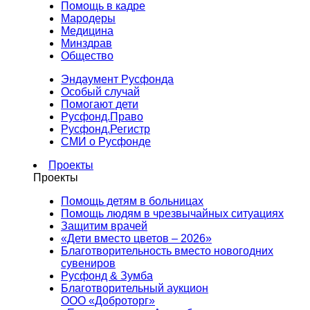
Помощь в кадре
Мародеры
Медицина
Минздрав
Общество
Эндаумент Русфонда
Особый случай
Помогают дети
Русфонд.Право
Русфонд.Регистр
СМИ о Русфонде
Проекты
Проекты
Помощь детям в больницах
Помощь людям в чрезвычайных ситуациях
Защитим врачей
«Дети вместо цветов – 2026»
Благотворительность вместо новогодних
сувениров
Русфонд & Зумба
Благотворительный аукцион
ООО «Доброторг»