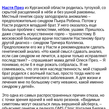
Настя През
из Курганской области родилась тугоухой, со
скрытой расщелиной в нёбе и без ушной раковины.
Местный генетик сразу заподозрила аномалию –
предположительно синдром Пьера Робена. Потом у
Насти родился младший брат. У него оказалось еще
больше проблем с челюстями, нёбом, ушами. Пришлось
даже ставить искусственное горло – трахеостому. В
московской больнице врачи поставили Настиному брату
другой диагноз – синдром Тричера Коллинза.
Предположили его же у Насти и рекомендовали сделать
генетический анализ. «Но какой смысл сдавать анализ,
если сам синдром не лечится, а врачи только исправляют
последствия? – спрашивает мама детей Олеся През. – Я
понимаю, если б я еще рожать собралась. Я не
сомневаюсь, что это моя наследственность: мой старший
брат родился с волчьей пастью, просто тогда никто не
заподозрил генетического заболевания. А для жизни и
лечения мне по большому счету неважно, какой именно
синдром у детей».
Это одна из самых распространенных причин отказа, но
с точки зрения врачей в ней мало резонов. «Видимые
симптомы могут оказаться лишь вершиной айсберга, –
объясняет генетик и педиатр GMS Clinic Наталия Белова.