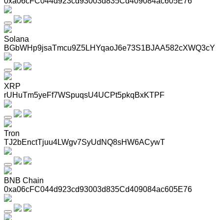
0xa06cFC044d923cd93003d835Cd409084ac605E76
Solana
BGbWHp9jsaTmcu9Z5LHYqaoJ6e73S1BJAA582cXWQ3cY
XRP
rUHuTm5yeFf7WSpuqsU4UCPt5pkqBxKTPF
Tron
TJ2bEnctTjuu4LWgv7SyUdNQ8sHW6ACywT
BNB Chain
0xa06cFC044d923cd93003d835Cd409084ac605E76