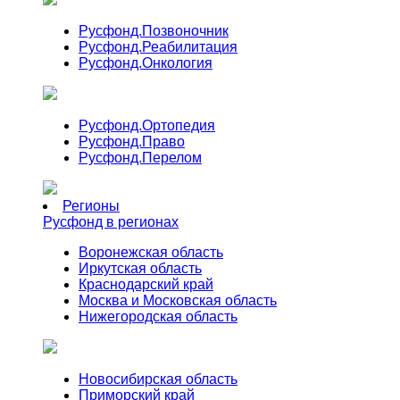
Русфонд.
Позвоночник
Русфонд.
Реабилитация
Русфонд.
Онкология
Русфонд.
Ортопедия
Русфонд.
Право
Русфонд.
Перелом
Регионы
Русфонд в регионах
Воронежская область
Иркутская область
Краснодарский край
Москва и Московская область
Нижегородская область
Новосибирская область
Приморский край