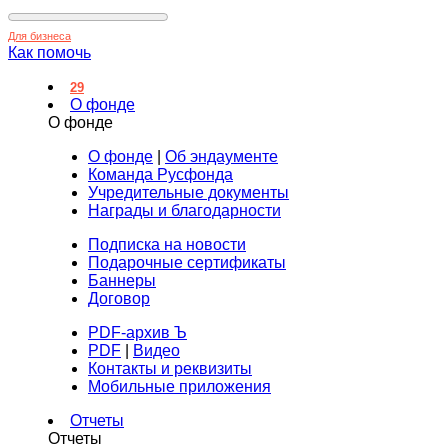
Для бизнеса
Как помочь
29
О фонде
О фонде
О фонде
|
Об эндаументе
Команда Русфонда
Учредительные документы
Награды и благодарности
Подписка на новости
Подарочные сертификаты
Баннеры
Договор
PDF-архив Ъ
PDF
|
Видео
Контакты и реквизиты
Мобильные приложения
Отчеты
Отчеты