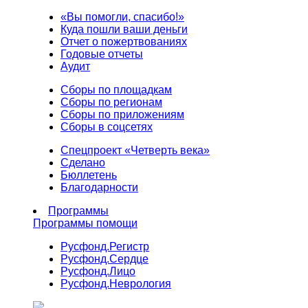
«Вы помогли, спасибо!»
Куда пошли ваши деньги
Отчет о пожертвованиях
Годовые отчеты
Аудит
Сборы по площадкам
Сборы по регионам
Сборы по приложениям
Сборы в соцсетях
Спецпроект «Четверть века»
Сделано
Бюллетень
Благодарности
Программы
Программы помощи
Русфонд.
Регистр
Русфонд.
Сердце
Русфонд.
Лицо
Русфонд.
Неврология