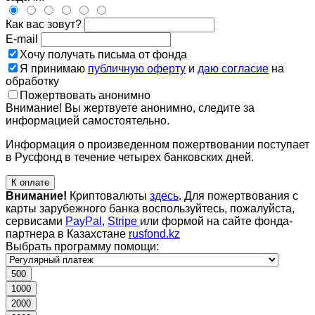
Как вас зовут?
E-mail
Хочу получать письма от фонда
Я принимаю
публичную оферту
и
даю согласие
на
обработку
Пожертвовать анонимно
Внимание! Вы жертвуете анонимно, следите за
информацией самостоятельно.
Информация о произведенном пожертвовании поступает
в Русфонд в течение четырех банковских дней.
К оплате
Внимание!
Криптовалюты
здесь
. Для пожертвования с
карты зарубежного банка воспользуйтесь, пожалуйста,
сервисами
PayPal
,
Stripe
или формой на сайте фонда-
партнера в Казахстане
rusfond.kz
Выбрать программу помощи:
500
1000
2000