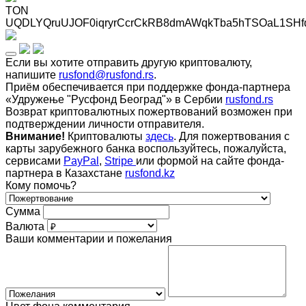
TON
UQDLYQruUJOF0iqryrCcrCkRB8dmAWqkTba5hTSOaL1SHf
Если вы хотите отправить другую криптовалюту,
напишите
rusfond@rusfond.rs
.
Приём обеспечивается при поддержке фонда-партнера
«Удружење "Русфонд Београд"» в Сербии
rusfond.rs
Возврат криптовалютных пожертвований возможен при
подтверждении личности отправителя.
Внимание!
Криптовалюты
здесь
. Для пожертвования с
карты зарубежного банка воспользуйтесь, пожалуйста,
сервисами
PayPal
,
Stripe
или формой на сайте фонда-
партнера в Казахстане
rusfond.kz
Кому помочь?
Сумма
Валюта
Ваши комментарии и пожелания