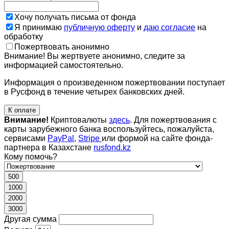
Хочу получать письма от фонда
Я принимаю
публичную оферту
и
даю согласие
на
обработку
Пожертвовать анонимно
Внимание! Вы жертвуете анонимно, следите за
информацией самостоятельно.
Информация о произведенном пожертвовании поступает
в Русфонд в течение четырех банковских дней.
К оплате
Внимание!
Криптовалюты
здесь
. Для пожертвования с
карты зарубежного банка воспользуйтесь, пожалуйста,
сервисами
PayPal
,
Stripe
или формой на сайте фонда-
партнера в Казахстане
rusfond.kz
Кому помочь?
500
1000
2000
3000
Другая сумма