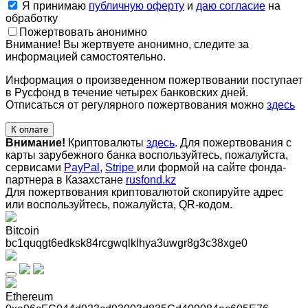
Я принимаю
публичную оферту
и
даю согласие
на
обработку
Пожертвовать анонимно
Внимание! Вы жертвуете анонимно, следите за
информацией самостоятельно.
Информация о произведенном пожертвовании поступает
в Русфонд в течение четырех банковских дней.
Отписаться от регулярного пожертвования можно
здесь
К оплате
Внимание!
Криптовалюты
здесь
. Для пожертвования с
карты зарубежного банка воспользуйтесь, пожалуйста,
сервисами
PayPal
,
Stripe
или формой на сайте фонда-
партнера в Казахстане
rusfond.kz
Для пожертвования криптовалютой скопируйте адрес
или воспользуйтесь, пожалуйста, QR-кодом
.
Bitcoin
bc1quqgt6edksk84rcgwqlklhya3uwgr8g3c38xge0
Ethereum