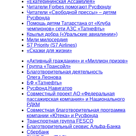
«Екатерининская Ассамблея»
Читатели Forbes помогают Русфонду
Читатели «Свободной прессы» – детям
Русфонда
Помощь детям Татарстана от «Клуба
чемпионов» сети АЗС «Татнефть»
Крылья добра («Уральские авиалинии»)
Мили милосердия
S7 Priority (S7 Airlines)
«Сказки для жизни»
«Активный гражданин» и «Миллион призов»
Группа «Трансойл»
Благотворительная деятельность
Олега Леонова
БФ «Татнефть»
Русфонд.Навигатор
Совместный проект АО «Федеральная
пассажирская компания» и Национального
РДКМ
Совместная благотворительная программа
компании «Ютека» и Русфонда
Транспортная группа FESCO
Благотворительный сервис Альфа-Банка
Сбербанк