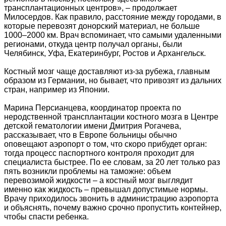
трансплантационных центров», – продолжает
Милосердов. Как правило, расстояние между городами, в
которые перевозят донорский материал, не больше
1000–2000 км. Врач вспоминает, что самыми удаленными
регионами, откуда центр получал органы, были
Челябинск, Уфа, Екатеринбург, Ростов и Архангельск.
Костный мозг чаще доставляют из-за рубежа, главным
образом из Германии, но бывает, что привозят из дальних
стран, например из Японии.
Марина Персианцева, координатор проекта по
неродственной трансплантации костного мозга в Центре
детской гематологии имени Дмитрия Рогачева,
рассказывает, что в Европе больницы обычно
оповещают аэропорт о том, что скоро прибудет орган:
тогда процесс паспортного контроля проходит для
специалиста быстрее. По ее словам, за 20 лет только раз
пять возникли проблемы на таможне: объем
перевозимой жидкости – а костный мозг выглядит
именно как жидкость – превышал допустимые нормы.
Врачу приходилось звонить в администрацию аэропорта
и объяснять, почему важно срочно пропустить контейнер,
чтобы спасти ребенка.