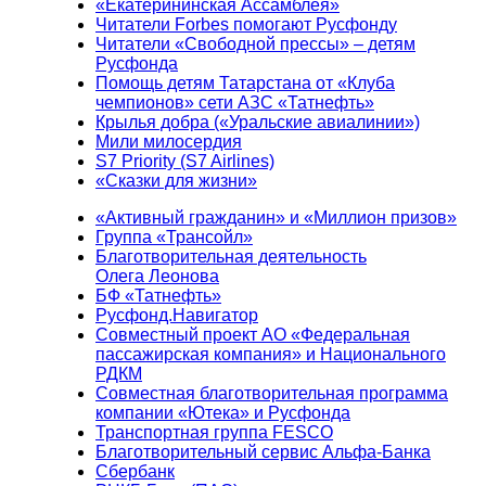
«Екатерининская Ассамблея»
Читатели Forbes помогают Русфонду
Читатели «Свободной прессы» – детям
Русфонда
Помощь детям Татарстана от «Клуба
чемпионов» сети АЗС «Татнефть»
Крылья добра («Уральские авиалинии»)
Мили милосердия
S7 Priority (S7 Airlines)
«Сказки для жизни»
«Активный гражданин» и «Миллион призов»
Группа «Трансойл»
Благотворительная деятельность
Олега Леонова
БФ «Татнефть»
Русфонд.Навигатор
Совместный проект АО «Федеральная
пассажирская компания» и Национального
РДКМ
Совместная благотворительная программа
компании «Ютека» и Русфонда
Транспортная группа FESCO
Благотворительный сервис Альфа-Банка
Сбербанк