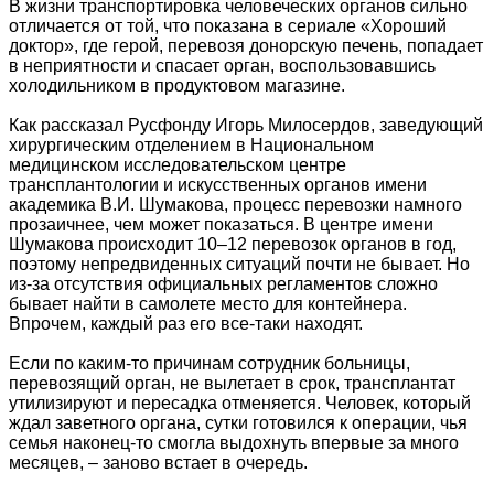
В жизни транспортировка человеческих органов сильно
отличается от той, что показана в сериале «Хороший
доктор», где герой, перевозя донорскую печень, попадает
в неприятности и спасает орган, воспользовавшись
холодильником в продуктовом магазине.
Как рассказал Русфонду Игорь Милосердов, заведующий
хирургическим отделением в Национальном
медицинском исследовательском центре
трансплантологии и искусственных органов имени
академика В.И. Шумакова, процесс перевозки намного
прозаичнее, чем может показаться. В центре имени
Шумакова происходит 10–12 перевозок органов в год,
поэтому непредвиденных ситуаций почти не бывает. Но
из-за отсутствия официальных регламентов сложно
бывает найти в самолете место для контейнера.
Впрочем, каждый раз его все-таки находят.
Если по каким-то причинам сотрудник больницы,
перевозящий орган, не вылетает в срок, трансплантат
утилизируют и пересадка отменяется. Человек, который
ждал заветного органа, сутки готовился к операции, чья
семья наконец-то смогла выдохнуть впервые за много
месяцев, – заново встает в очередь.