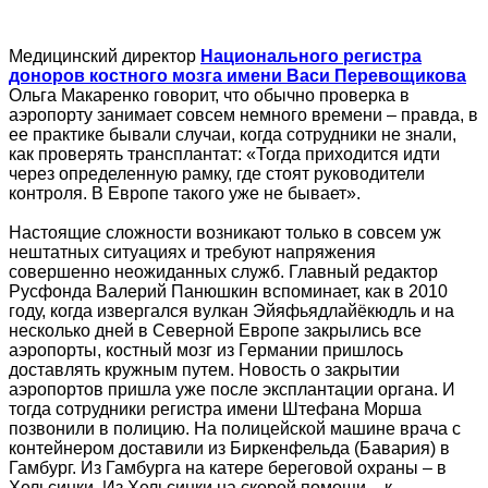
Медицинский директор
Национального регистра
доноров костного мозга имени Васи Перевощикова
Ольга Макаренко говорит, что обычно проверка в
аэропорту занимает совсем немного времени – правда, в
ее практике бывали случаи, когда сотрудники не знали,
как проверять трансплантат: «Тогда приходится идти
через определенную рамку, где стоят руководители
контроля. В Европе такого уже не бывает».
Настоящие сложности возникают только в совсем уж
нештатных ситуациях и требуют напряжения
совершенно неожиданных служб. Главный редактор
Русфонда Валерий Панюшкин вспоминает, как в 2010
году, когда извергался вулкан Эйяфьядлайёкюдль и на
несколько дней в Северной Европе закрылись все
аэропорты, костный мозг из Германии пришлось
доставлять кружным путем. Новость о закрытии
аэропортов пришла уже после эксплантации органа. И
тогда сотрудники регистра имени Штефана Морша
позвонили в полицию. На полицейской машине врача с
контейнером доставили из Биркенфельда (Бавария) в
Гамбург. Из Гамбурга на катере береговой охраны – в
Хельсинки. Из Хельсинки на скорой помощи – к