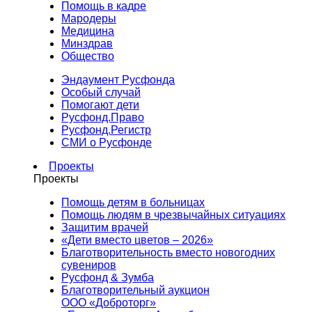
Помощь в кадре
Мародеры
Медицина
Минздрав
Общество
Эндаумент Русфонда
Особый случай
Помогают дети
Русфонд.Право
Русфонд.Регистр
СМИ о Русфонде
Проекты
Проекты
Помощь детям в больницах
Помощь людям в чрезвычайных ситуациях
Защитим врачей
«Дети вместо цветов – 2026»
Благотворительность вместо новогодних
сувениров
Русфонд & Зумба
Благотворительный аукцион
ООО «Доброторг»