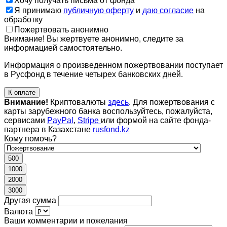
Хочу получать письма от фонда
Я принимаю
публичную оферту
и
даю согласие
на
обработку
Пожертвовать анонимно
Внимание! Вы жертвуете анонимно, следите за
информацией самостоятельно.
Информация о произведенном пожертвовании поступает
в Русфонд в течение четырех банковских дней.
К оплате
Внимание!
Криптовалюты
здесь
. Для пожертвования с
карты зарубежного банка воспользуйтесь, пожалуйста,
сервисами
PayPal
,
Stripe
или формой на сайте фонда-
партнера в Казахстане
rusfond.kz
Кому помочь?
500
1000
2000
3000
Другая сумма
Валюта
Ваши комментарии и пожелания