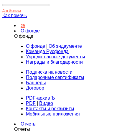
Для бизнеса
Как помочь
29
О фонде
О фонде
О фонде
|
Об эндаументе
Команда Русфонда
Учредительные документы
Награды и благодарности
Подписка на новости
Подарочные сертификаты
Баннеры
Договор
PDF-архив Ъ
PDF
|
Видео
Контакты и реквизиты
Мобильные приложения
Отчеты
Отчеты