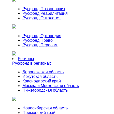
Русфонд.
Позвоночник
Русфонд.
Реабилитация
Русфонд.
Онкология
Русфонд.
Ортопедия
Русфонд.
Право
Русфонд.
Перелом
Регионы
Русфонд в регионах
Воронежская область
Иркутская область
Краснодарский край
Москва и Московская область
Нижегородская область
Новосибирская область
Приморский край