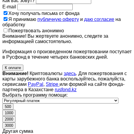
Как вас зовут?
E-mail
Хочу получать письма от фонда
Я принимаю
публичную оферту
и
даю согласие
на
обработку
Пожертвовать анонимно
Внимание! Вы жертвуете анонимно, следите за
информацией самостоятельно.
Информация о произведенном пожертвовании поступает
в Русфонд в течение четырех банковских дней.
К оплате
Внимание!
Криптовалюты
здесь
. Для пожертвования с
карты зарубежного банка воспользуйтесь, пожалуйста,
сервисами
PayPal
,
Stripe
или формой на сайте фонда-
партнера в Казахстане
rusfond.kz
Выбрать программу помощи:
500
1000
2000
3000
Другая сумма