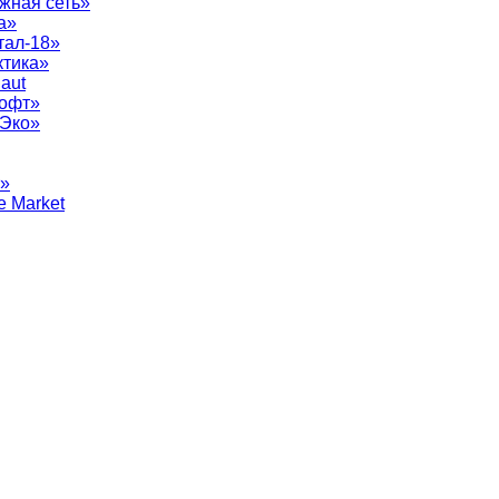
жная сеть»
а»
тал-18»
ктика»
aut
софт»
рЭко»
т»
e Market