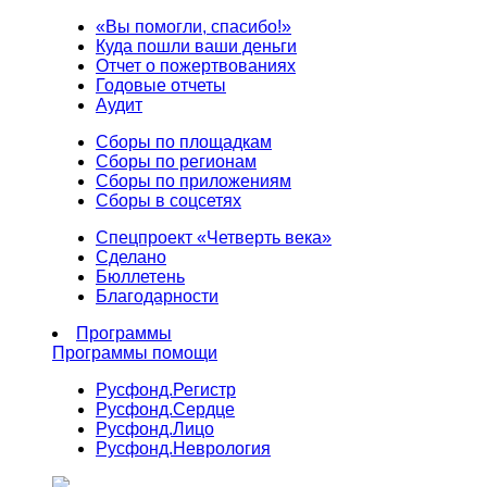
«Вы помогли, спасибо!»
Куда пошли ваши деньги
Отчет о пожертвованиях
Годовые отчеты
Аудит
Сборы по площадкам
Сборы по регионам
Сборы по приложениям
Сборы в соцсетях
Спецпроект «Четверть века»
Сделано
Бюллетень
Благодарности
Программы
Программы помощи
Русфонд.
Регистр
Русфонд.
Сердце
Русфонд.
Лицо
Русфонд.
Неврология