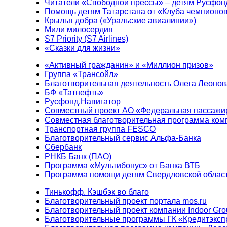
Читатели «Свободной прессы» – детям Русфон
Помощь детям Татарстана от «Клуба чемпионо
Крылья добра («Уральские авиалинии»)
Мили милосердия
S7 Priority (S7 Airlines)
«Сказки для жизни»
«Активный гражданин» и «Миллион призов»
Группа «Трансойл»
Благотворительная деятельность Олега Леонов
БФ «Татнефть»
Русфонд.Навигатор
Совместный проект АО «Федеральная пассажи
Совместная благотворительная программа ком
Транспортная группа FESCO
Благотворительный сервис Альфа-Банка
Сбербанк
РНКБ Банк (ПАО)
Программа «Мультибонус» от Банка ВТБ
Программа помощи детям Свердловской област
Тинькофф. Кэшбэк во благо
Благотворительный проект портала mos.ru
Благотворительный проект компании Indoor Gro
Благотворительные программы ГК «Кредитэксп