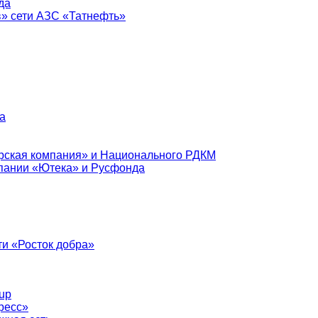
да
в» сети АЗС «Татнефть»
а
рская компания» и Национального РДКМ
пании «Ютека» и Русфонда
и «Росток добра»
up
ресс»