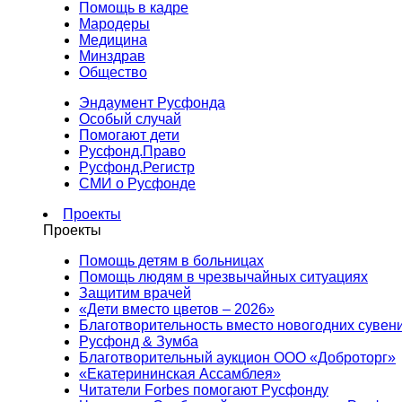
Помощь в кадре
Мародеры
Медицина
Минздрав
Общество
Эндаумент Русфонда
Особый случай
Помогают дети
Русфонд.Право
Русфонд.Регистр
СМИ о Русфонде
Проекты
Проекты
Помощь детям в больницах
Помощь людям в чрезвычайных ситуациях
Защитим врачей
«Дети вместо цветов – 2026»
Благотворительность вместо новогодних сувен
Русфонд & Зумба
Благотворительный аукцион ООО «Доброторг»
«Екатерининская Ассамблея»
Читатели Forbes помогают Русфонду