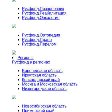
Русфонд.
Позвоночник
Русфонд.
Реабилитация
Русфонд.
Онкология
Русфонд.
Ортопедия
Русфонд.
Право
Русфонд.
Перелом
Регионы
Русфонд в регионах
Воронежская область
Иркутская область
Краснодарский край
Москва и Московская область
Нижегородская область
Новосибирская область
Приморский край