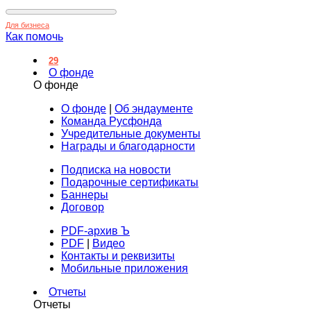
Для бизнеса
Как помочь
29
О фонде
О фонде
О фонде
|
Об эндаументе
Команда Русфонда
Учредительные документы
Награды и благодарности
Подписка на новости
Подарочные сертификаты
Баннеры
Договор
PDF-архив Ъ
PDF
|
Видео
Контакты и реквизиты
Мобильные приложения
Отчеты
Отчеты