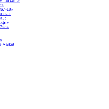
жная сеть»
а»
тал-18»
ктика»
aut
софт»
рЭко»
т»
e Market