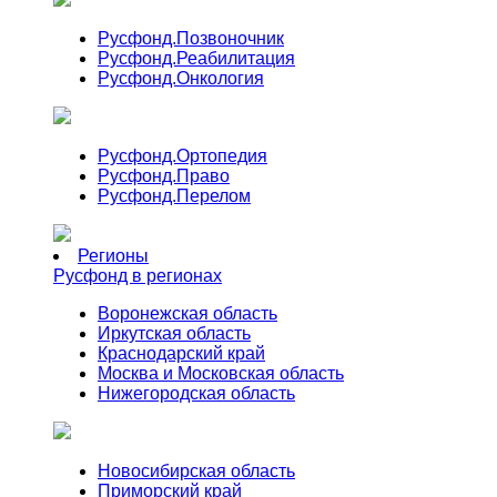
Русфонд.
Позвоночник
Русфонд.
Реабилитация
Русфонд.
Онкология
Русфонд.
Ортопедия
Русфонд.
Право
Русфонд.
Перелом
Регионы
Русфонд в регионах
Воронежская область
Иркутская область
Краснодарский край
Москва и Московская область
Нижегородская область
Новосибирская область
Приморский край