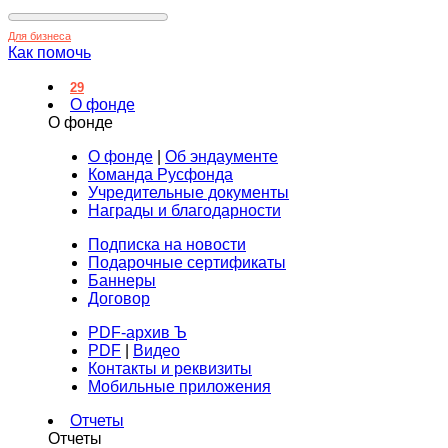
Для бизнеса
Как помочь
29
О фонде
О фонде
О фонде
|
Об эндаументе
Команда Русфонда
Учредительные документы
Награды и благодарности
Подписка на новости
Подарочные сертификаты
Баннеры
Договор
PDF-архив Ъ
PDF
|
Видео
Контакты и реквизиты
Мобильные приложения
Отчеты
Отчеты