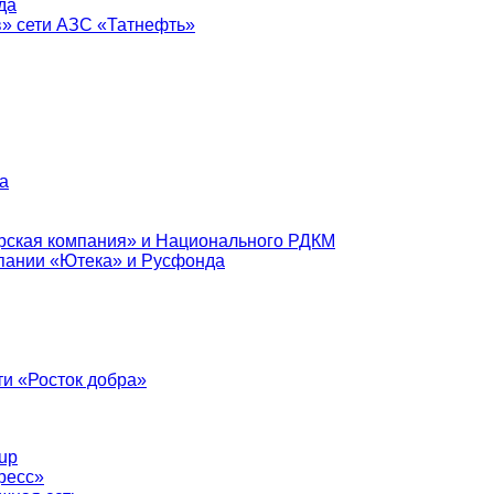
да
в» сети АЗС «Татнефть»
а
рская компания» и Национального РДКМ
пании «Ютека» и Русфонда
и «Росток добра»
up
ресс»