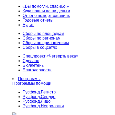
«Вы помогли, спасибо!»
Куда пошли ваши деньги
Отчет о пожертвованиях
Годовые отчеты
Аудит
Сборы по площадкам
Сборы по регионам
Сборы по приложениям
Сборы в соцсетях
Спецпроект «Четверть века»
Сделано
Бюллетень
Благодарности
Программы
Программы помощи
Русфонд.
Регистр
Русфонд.
Сердце
Русфонд.
Лицо
Русфонд.
Неврология