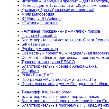
Читатели «Свободной прессы» – детям Русфон
Помощь детям Татарстана от «Клуба чемпионо
Крылья добра («Уральские авиалинии»)
Мили милосердия
S7 Priority (S7 Airlines)
«Сказки для жизни»
«Активный гражданин» и «Миллион призов»
Группа «Трансойл»
Благотворительная деятельность Олега Леонов
БФ «Татнефть»
Русфонд.Навигатор
Совместный проект АО «Федеральная пассажи
Совместная благотворительная программа ком
Транспортная группа FESCO
Благотворительный сервис Альфа-Банка
Сбербанк
РНКБ Банк (ПАО)
Программа «Мультибонус» от Банка ВТБ
Программа помощи детям Свердловской област
Тинькофф. Кэшбэк во благо
Благотворительный проект портала mos.ru
Благотворительный проект компании Indoor Gro
Благотворительные программы ГК «Кредитэксп