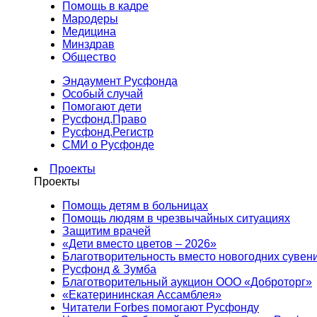
Помощь в кадре
Мародеры
Медицина
Минздрав
Общество
Эндаумент Русфонда
Особый случай
Помогают дети
Русфонд.Право
Русфонд.Регистр
СМИ о Русфонде
Проекты
Проекты
Помощь детям в больницах
Помощь людям в чрезвычайных ситуациях
Защитим врачей
«Дети вместо цветов – 2026»
Благотворительность вместо новогодних сувен
Русфонд & Зумба
Благотворительный аукцион ООО «Доброторг»
«Екатерининская Ассамблея»
Читатели Forbes помогают Русфонду