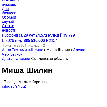
Получить
помощь
Для
бизнеса
Особый
случай
Статьи,
новости
Русфонд за 29 лет
24,571 МЛРД ₽
39 799
В 2026 году
885 516 006 ₽
2154
Анна Тохтамиш-Шеина
<
Миша Шилин
>
Алеша
Чертовской
Доставка жизни
Смоленская область
Миша Шилин
17 лет, д. Малые Кириллы
rsfnd.ru/9N8tZ