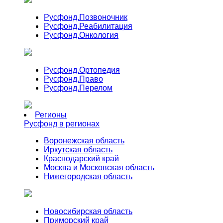
Русфонд.
Позвоночник
Русфонд.
Реабилитация
Русфонд.
Онкология
Русфонд.
Ортопедия
Русфонд.
Право
Русфонд.
Перелом
Регионы
Русфонд в регионах
Воронежская область
Иркутская область
Краснодарский край
Москва и Московская область
Нижегородская область
Новосибирская область
Приморский край