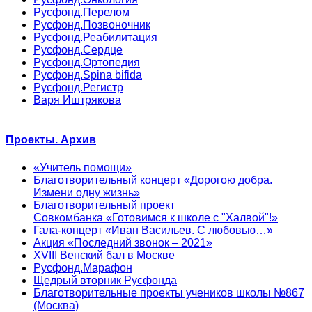
Русфонд.Перелом
Русфонд.Позвоночник
Русфонд.Реабилитация
Русфонд.Сердце
Русфонд.Ортопедия
Русфонд.Spina bifida
Русфонд.Регистр
Варя Иштрякова
Проекты. Архив
«Учитель помощи»
Благотворительный концерт «Дорогою добра.
Измени одну жизнь»
Благотворительный проект
Совкомбанка «Готовимся к школе с "Халвой"!»
Гала-концерт «Иван Васильев. С любовью…»
Акция «Последний звонок – 2021»
XVIII Венский бал в Москве
Русфонд.Марафон
Щедрый вторник Русфонда
Благотворительные проекты учеников школы №867
(Москва)