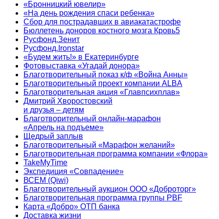
«Бронницкий ювелир»
«На день рождения спаси ребенка»
Сбор для пострадавших в авиакатастрофе
Бюллетень доноров костного мозга Кровь5
Русфонд.Зенит
Русфонд.Ironstar
«Будем жить!» в Екатеринбурге
Фотовыставка «Угадай донора»
Благотворительный показ к/ф «Война Анны»
Благотворительный проект компании ALBA
Благотворительная акция «Главпсихплав»
Дмитрий Хворостовский
и друзья – детям
Благотворительный онлайн‑марафон
«Апрель на подъеме»
Щедрый заплыв
Благотворительный «Марафон желаний»
Благотворительная программа компании «Флора»
TakeMyTime
Экспедиция «Совпадение»
ВСЕМ (Qiwi)
Благотворительный аукцион ООО «Доброторг»
Благотворительная программа группы PBF
Карта «Добро» ОТП банка
Доставка жизни