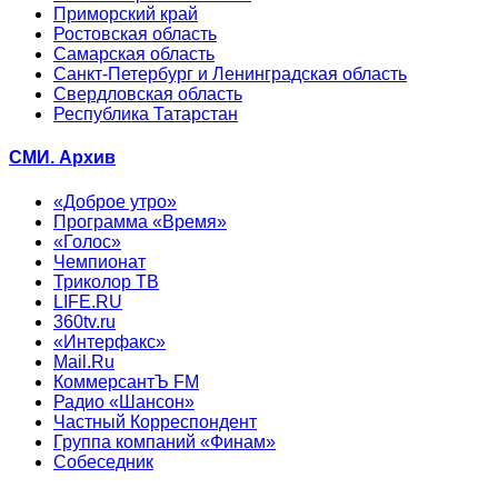
Приморский край
Ростовская область
Самарская область
Санкт-Петербург и Ленинградская область
Свердловская область
Республика Татарстан
СМИ. Архив
«Доброе утро»
Программа «Время»
«Голос»
Чемпионат
Триколор ТВ
LIFE.RU
360tv.ru
«Интерфакс»
Mail.Ru
КоммерсантЪ FM
Радио «Шансон»
Частный Корреспондент
Группа компаний «Финам»
Собеседник