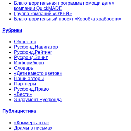
Благотворительная программа помощи детям
компании QuickMADE
Группа компаний «О’КЕЙ»
Благотворительный проект «Коробка храбрости»
Рубрики
Общество
Русфонд.Навигатор
Русфонд.Рейтинг
Русфонд.Зенит
Информбюро
Словарь
«Дети вместо цветов»
Наши авторы
Партнеры
Русфонд.Право
«Вести»
Эндаумент Русфонда
Публицистика
«Коммерсантъ»
Драмы в письмах