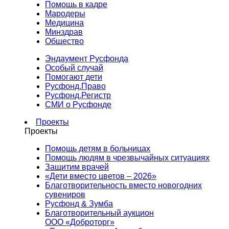
Помощь в кадре
Мародеры
Медицина
Минздрав
Общество
Эндаумент Русфонда
Особый случай
Помогают дети
Русфонд.Право
Русфонд.Регистр
СМИ о Русфонде
Проекты
Проекты
Помощь детям в больницах
Помощь людям в чрезвычайных ситуациях
Защитим врачей
«Дети вместо цветов – 2026»
Благотворительность вместо новогодних
сувениров
Русфонд & Зумба
Благотворительный аукцион
ООО «Доброторг»