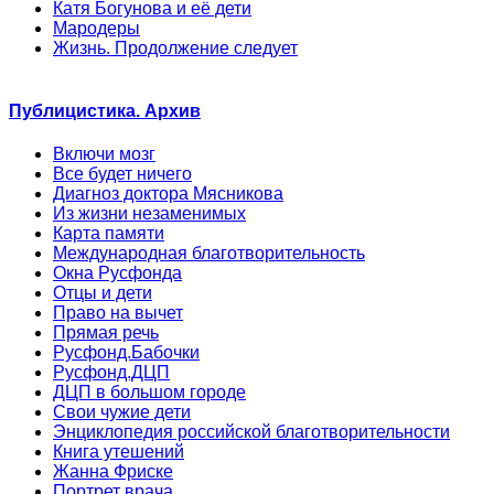
Катя Богунова и её дети
Мародеры
Жизнь. Продолжение следует
Публицистика. Архив
Включи мозг
Все будет ничего
Диагноз доктора Мясникова
Из жизни незаменимых
Карта памяти
Международная благотворительность
Окна Русфонда
Отцы и дети
Право на вычет
Прямая речь
Русфонд.Бабочки
Русфонд.ДЦП
ДЦП в большом городе
Свои чужие дети
Энциклопедия российской благотворительности
Книга утешений
Жанна Фриске
Портрет врача