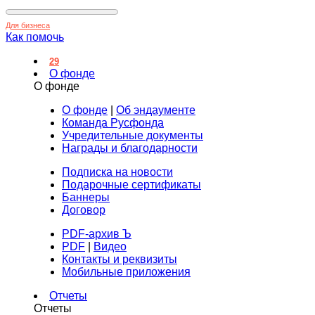
Для бизнеса
Как помочь
29
О фонде
О фонде
О фонде
|
Об эндаументе
Команда Русфонда
Учредительные документы
Награды и благодарности
Подписка на новости
Подарочные сертификаты
Баннеры
Договор
PDF-архив Ъ
PDF
|
Видео
Контакты и реквизиты
Мобильные приложения
Отчеты
Отчеты