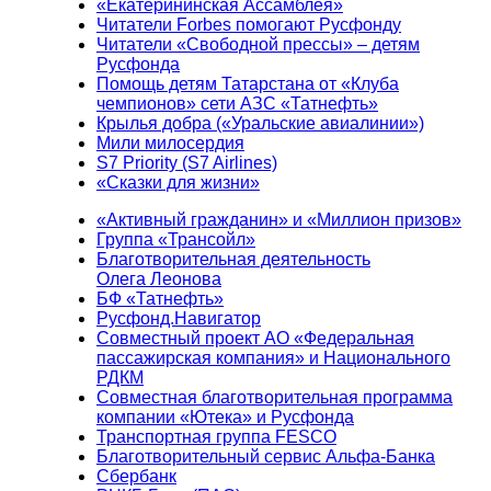
«Екатерининская Ассамблея»
Читатели Forbes помогают Русфонду
Читатели «Свободной прессы» – детям
Русфонда
Помощь детям Татарстана от «Клуба
чемпионов» сети АЗС «Татнефть»
Крылья добра («Уральские авиалинии»)
Мили милосердия
S7 Priority (S7 Airlines)
«Сказки для жизни»
«Активный гражданин» и «Миллион призов»
Группа «Трансойл»
Благотворительная деятельность
Олега Леонова
БФ «Татнефть»
Русфонд.Навигатор
Совместный проект АО «Федеральная
пассажирская компания» и Национального
РДКМ
Совместная благотворительная программа
компании «Ютека» и Русфонда
Транспортная группа FESCO
Благотворительный сервис Альфа-Банка
Сбербанк