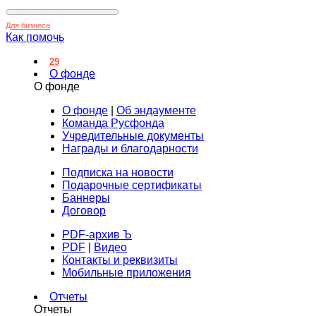
Для бизнеса
Как помочь
29
О фонде
О фонде
О фонде
|
Об эндаументе
Команда Русфонда
Учредительные документы
Награды и благодарности
Подписка на новости
Подарочные сертификаты
Баннеры
Договор
PDF-архив Ъ
PDF
|
Видео
Контакты и реквизиты
Мобильные приложения
Отчеты
Отчеты