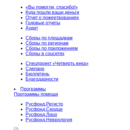
«Вы помогли, спасибо!»
Куда пошли ваши деньги
Отчет о пожертвованиях
Годовые отчеты
Аудит
Сборы по площадкам
Сборы по регионам
Сборы по приложениям
Сборы в соцсетях
Спецпроект «Четверть века»
Сделано
Бюллетень
Благодарности
Программы
Программы помощи
Русфонд.
Регистр
Русфонд.
Сердце
Русфонд.
Лицо
Русфонд.
Неврология