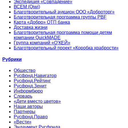
Экспедиция «Совпадение»
ВСЕМ (Qiwi)
Благотворительный аукцион ООО «Доброторг»
Благотворительная программа группы PBF
Карта «Добро» ОТП банка
Доставка жизни
Благотворительная программа помощи детям
компании QuickMADE
Группа компаний «О’КЕЙ»
Благотворительный проект «Коробка храбрости»
Рубрики
Общество
Русфонд.Навигатор
Русфонд.Рейтинг
Русфонд.Зенит
Информбюро
Словарь
«Дети вместо цветов»
Наши авторы
Партнеры
Русфонд.Право
«Вести»
Эндаумент Русфонда