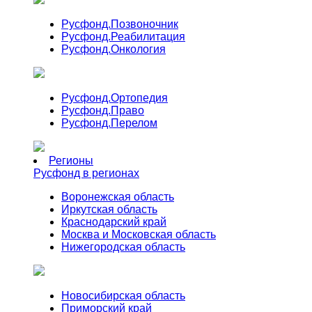
Русфонд.
Позвоночник
Русфонд.
Реабилитация
Русфонд.
Онкология
Русфонд.
Ортопедия
Русфонд.
Право
Русфонд.
Перелом
Регионы
Русфонд в регионах
Воронежская область
Иркутская область
Краснодарский край
Москва и Московская область
Нижегородская область
Новосибирская область
Приморский край