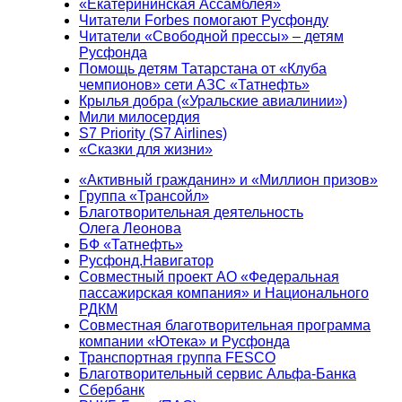
«Екатерининская Ассамблея»
Читатели Forbes помогают Русфонду
Читатели «Свободной прессы» – детям
Русфонда
Помощь детям Татарстана от «Клуба
чемпионов» сети АЗС «Татнефть»
Крылья добра («Уральские авиалинии»)
Мили милосердия
S7 Priority (S7 Airlines)
«Сказки для жизни»
«Активный гражданин» и «Миллион призов»
Группа «Трансойл»
Благотворительная деятельность
Олега Леонова
БФ «Татнефть»
Русфонд.Навигатор
Совместный проект АО «Федеральная
пассажирская компания» и Национального
РДКМ
Совместная благотворительная программа
компании «Ютека» и Русфонда
Транспортная группа FESCO
Благотворительный сервис Альфа-Банка
Сбербанк