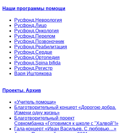
Наши программы помощи
Русфонд.Неврология
Русфонд.Лицо
Русфонд.Онкология
Русфонд.Перелом
Русфонд.Позвоночник
Русфонд.Реабилитация
Русфонд.Сердце
Русфонд.Ортопедия
Русфонд.Spina bifida
Русфонд.Регистр
Варя Иштрякова
Проекты. Архив
«Учитель помощи»
Благотворительный концерт «Дорогою добра.
Измени одну жизнь»
Благотворительный проект
Совкомбанка «Готовимся к школе с "Халвой"!»
Гала-концерт «Иван Васильев. С любовью…»