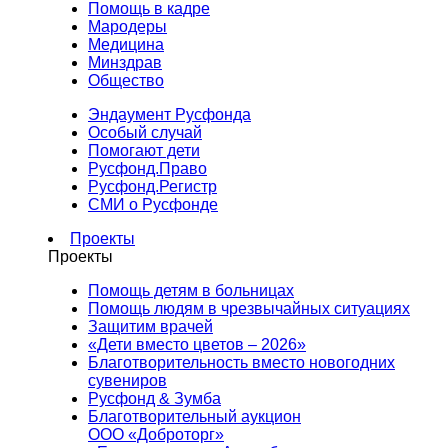
Помощь в кадре
Мародеры
Медицина
Минздрав
Общество
Эндаумент Русфонда
Особый случай
Помогают дети
Русфонд.Право
Русфонд.Регистр
СМИ о Русфонде
Проекты
Проекты
Помощь детям в больницах
Помощь людям в чрезвычайных ситуациях
Защитим врачей
«Дети вместо цветов – 2026»
Благотворительность вместо новогодних
сувениров
Русфонд & Зумба
Благотворительный аукцион
ООО «Доброторг»