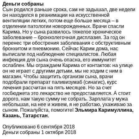
Деньги собраны
Сын родился раньше срока, сам не задышал, две недели
он находился в реанимации на искусственной
вентиляции легких, потом еще больше месяца – в
отделении патологии новорожденных. Врачи спасли
Карима. Но у сына развилось тяжелое хроническое
заболевание – бронхолегочная дисплазия. За год он
перенес три обострения заболевания с обструктивным
бронхитом и пневмонию. Сейчас Карим дома, нас
выписали под наблюдение специалистов. Любая
инфекция для сына очень опасна, его иммунитет
ослаблен. Мы ограждаем Карима от контактов: на улице
он не играет с другими детьми, мы не ходим с ним в
магазин. Чтобы защитить организм сына, врачи
подобрали препарат паливизумаб (синагис), курс
лечения рассчитан на пять месяцев. Но за счет
госбюджета это лекарство не предоставляется. А стоит
дорого, нам такую сумму не собрать. Зарплата у мужа
небольшая, на нее и живем, я не работаю, ухаживаю за
сыном. Пожалуйста, помогите!
Эльмира Каримуллина,
Казань, Татарстан.
Опубликовано 6 сентября 2018
Деньги собраны 1 октября 2018