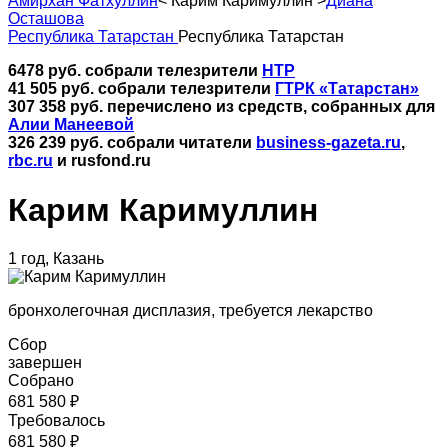
Амирхан Фатхуллин
<
Карим Каримуллин
>
Диана
Осташова
Республика Татарстан
Республика Татарстан
6478 руб. собрали телезрители
НТР
41 505 руб. собрали телезрители
ГТРК «Татарстан»
307 358 руб. перечислено из средств, собранных для
Алии Манеевой
326 239 руб. собрали читатели
business-gazeta.ru
,
rbc.ru
и rusfond.ru
Карим Каримуллин
1 год, Казань
бронхолегочная дисплазия, требуется лекарство
Сбор
завершен
Собрано
681 580 ₽
Требовалось
681 580 ₽