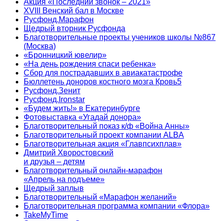
Акция «Последний звонок – 2021»
XVIII Венский бал в Москве
Русфонд.Марафон
Щедрый вторник Русфонда
Благотворительные проекты учеников школы №867
(Москва)
«Бронницкий ювелир»
«На день рождения спаси ребенка»
Сбор для пострадавших в авиакатастрофе
Бюллетень доноров костного мозга Кровь5
Русфонд.Зенит
Русфонд.Ironstar
«Будем жить!» в Екатеринбурге
Фотовыставка «Угадай донора»
Благотворительный показ к/ф «Война Анны»
Благотворительный проект компании ALBA
Благотворительная акция «Главпсихплав»
Дмитрий Хворостовский
и друзья – детям
Благотворительный онлайн‑марафон
«Апрель на подъеме»
Щедрый заплыв
Благотворительный «Марафон желаний»
Благотворительная программа компании «Флора»
TakeMyTime