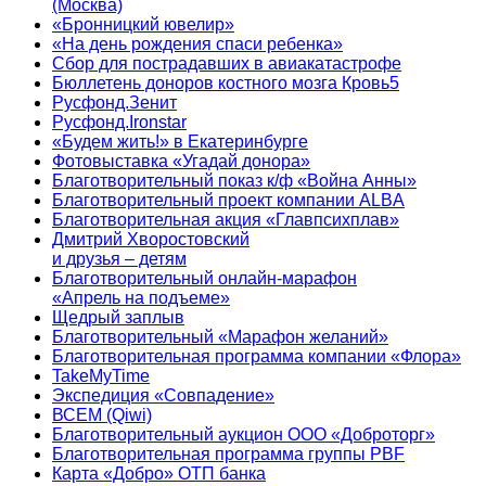
(Москва)
«Бронницкий ювелир»
«На день рождения спаси ребенка»
Сбор для пострадавших в авиакатастрофе
Бюллетень доноров костного мозга Кровь5
Русфонд.Зенит
Русфонд.Ironstar
«Будем жить!» в Екатеринбурге
Фотовыставка «Угадай донора»
Благотворительный показ к/ф «Война Анны»
Благотворительный проект компании ALBA
Благотворительная акция «Главпсихплав»
Дмитрий Хворостовский
и друзья – детям
Благотворительный онлайн‑марафон
«Апрель на подъеме»
Щедрый заплыв
Благотворительный «Марафон желаний»
Благотворительная программа компании «Флора»
TakeMyTime
Экспедиция «Совпадение»
ВСЕМ (Qiwi)
Благотворительный аукцион ООО «Доброторг»
Благотворительная программа группы PBF
Карта «Добро» ОТП банка