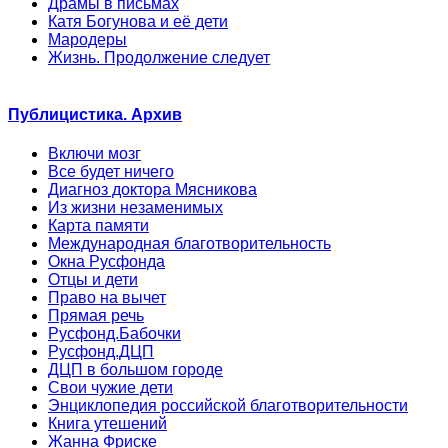
Драмы в письмах
Катя Богунова и её дети
Мародеры
Жизнь. Продолжение следует
Публицистика. Архив
Включи мозг
Все будет ничего
Диагноз доктора Мясникова
Из жизни незаменимых
Карта памяти
Международная благотворительность
Окна Русфонда
Отцы и дети
Право на вычет
Прямая речь
Русфонд.Бабочки
Русфонд.ДЦП
ДЦП в большом городе
Свои чужие дети
Энциклопедия российской благотворительности
Книга утешений
Жанна Фриске