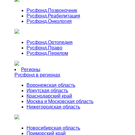
Русфонд.
Позвоночник
Русфонд.
Реабилитация
Русфонд.
Онкология
Русфонд.
Ортопедия
Русфонд.
Право
Русфонд.
Перелом
Регионы
Русфонд в регионах
Воронежская область
Иркутская область
Краснодарский край
Москва и Московская область
Нижегородская область
Новосибирская область
Приморский край