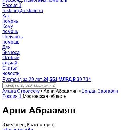
Русфонд. Помогаем помогать
Россия 1
rusfond@rusfond.ru
Как
помочь
Кому
помочь
Получить
помощь
Для
бизнеса
Особый
случай
Статьи,
новости
Русфонд за 29 лет
24,551 МЛРД ₽
39 734
Алана Строиеску
<
Арпи Абраамян
>
Богдан Заргарян
Россия 1
Московская область
Арпи Абраамян
8 месяцев, Красногорск
rsfnd.ru/wsqBb