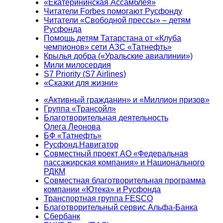
«Екатерининская Ассамблея»
Читатели Forbes помогают Русфонду
Читатели «Свободной прессы» – детям
Русфонда
Помощь детям Татарстана от «Клуба
чемпионов» сети АЗС «Татнефть»
Крылья добра («Уральские авиалинии»)
Мили милосердия
S7 Priority (S7 Airlines)
«Сказки для жизни»
«Активный гражданин» и «Миллион призов»
Группа «Трансойл»
Благотворительная деятельность
Олега Леонова
БФ «Татнефть»
Русфонд.Навигатор
Совместный проект АО «Федеральная
пассажирская компания» и Национального
РДКМ
Совместная благотворительная программа
компании «Ютека» и Русфонда
Транспортная группа FESCO
Благотворительный сервис Альфа-Банка
Сбербанк