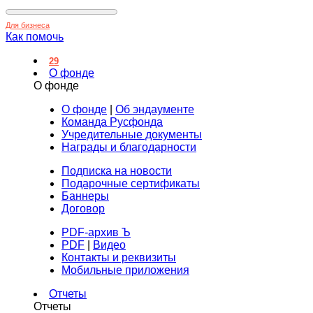
Для бизнеса
Как помочь
29
О фонде
О фонде
О фонде
|
Об эндаументе
Команда Русфонда
Учредительные документы
Награды и благодарности
Подписка на новости
Подарочные сертификаты
Баннеры
Договор
PDF-архив Ъ
PDF
|
Видео
Контакты и реквизиты
Мобильные приложения
Отчеты
Отчеты