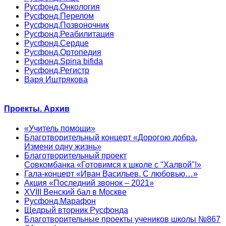
Русфонд.Онкология
Русфонд.Перелом
Русфонд.Позвоночник
Русфонд.Реабилитация
Русфонд.Сердце
Русфонд.Ортопедия
Русфонд.Spina bifida
Русфонд.Регистр
Варя Иштрякова
Проекты. Архив
«Учитель помощи»
Благотворительный концерт «Дорогою добра.
Измени одну жизнь»
Благотворительный проект
Совкомбанка «Готовимся к школе с "Халвой"!»
Гала-концерт «Иван Васильев. С любовью…»
Акция «Последний звонок – 2021»
XVIII Венский бал в Москве
Русфонд.Марафон
Щедрый вторник Русфонда
Благотворительные проекты учеников школы №867