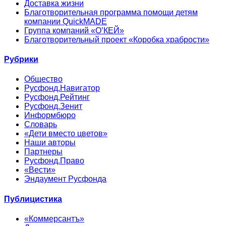
Доставка жизни
Благотворительная программа помощи детям
компании QuickMADE
Группа компаний «О’КЕЙ»
Благотворительный проект «Коробка храбрости»
Рубрики
Общество
Русфонд.Навигатор
Русфонд.Рейтинг
Русфонд.Зенит
Информбюро
Словарь
«Дети вместо цветов»
Наши авторы
Партнеры
Русфонд.Право
«Вести»
Эндаумент Русфонда
Публицистика
«Коммерсантъ»