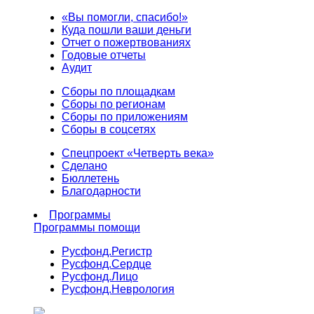
«Вы помогли, спасибо!»
Куда пошли ваши деньги
Отчет о пожертвованиях
Годовые отчеты
Аудит
Сборы по площадкам
Сборы по регионам
Сборы по приложениям
Сборы в соцсетях
Спецпроект «Четверть века»
Сделано
Бюллетень
Благодарности
Программы
Программы помощи
Русфонд.
Регистр
Русфонд.
Сердце
Русфонд.
Лицо
Русфонд.
Неврология