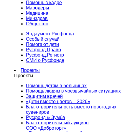
Помощь в кадре
Мародеры
Медицина
Минздрав
Общество
Эндаумент Русфонда
Особый случай
Помогают дети
Русфонд.Право
Русфонд.Регистр
СМИ о Русфонде
Проекты
Проекты
Помощь детям в больницах
Помощь людям в чрезвычайных ситуациях
Защитим врачей
«Дети вместо цветов – 2026»
Благотворительность вместо новогодних
сувениров
Русфонд & Зумба
Благотворительный аукцион
ООО «Доброторг»