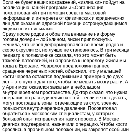
Если не будет ваших возражений, «излишки» пойдут на
реализацию нашей программы «Организация
пожертвований при помощи средств массовой
информации и интернета от физических и юридических
лиц для оказания адресной помощи остронуждающимся
людям по их письмам»
Сразу после родов я обратила внимание на форму
головы дочери – лоб клином, виски приплюснуты.
Решила, что череп деформировался во время родов и
скоро округлится, но лучше не становилось. В три месяца
педиатр в поликлинике сказала, что это может быть
тяжелой патологией, и направила к неврологу. Жили мы
тогда в Ереване. Невролог предположил раннее
сращение черепных костей, объяснил, что у малышей
кости черепа остаются подвижными примерно до двух
лет – это нужно для того, чтобы не мешать мозгу расти. А
у Арпи мозг оказался зажатым в небольшом
внутричерепном пространстве. Доктор сказал, что нужна
операция по разъединению костей – если ее не сделать,
могут пострадать зоны, отвечающие за слух, зрение,
повысится внутричерепное давление. Посоветовал
обратиться к московским специалистам, у которых
большой опыт исправления таких пороков. В Москве
диагноз подтвердили, назначили операцию. Чтобы кости
срослись в правильном положении, их закрепят особыми