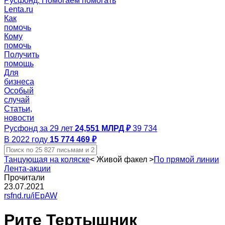
Русфонд. Помогаем помогать
Lenta.ru
Как
помочь
Кому
помочь
Получить
помощь
Для
бизнеса
Особый
случай
Статьи,
новости
Русфонд за 29 лет
24,551 МЛРД ₽
39 734
В 2022 году
15 774 469 ₽
Танцующая на коляске
<
Живой факел
>
По прямой линии
Лента-акции
Прочитали
23.07.2021
rsfnd.ru/iEpAW
Рите Тертышник