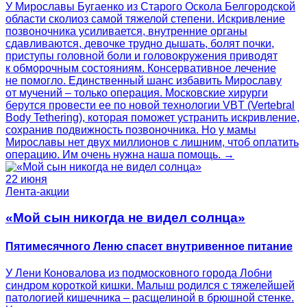
У Мирославы Бугаенко из Старого Оскола Белгородской
области сколиоз самой тяжелой степени. Искривление
позвоночника усиливается, внутренние органы
сдавливаются, девочке трудно дышать, болят почки,
приступы головной боли и головокружения приводят
к обморочным состояниям. Консервативное лечение
не помогло. Единственный шанс избавить Мирославу
от мучений – только операция. Московские хирурги
берутся провести ее по новой технологии VBT (Vertebral
Body Tethering), которая поможет устранить искривление,
сохранив подвижность позвоночника. Но у мамы
Мирославы нет двух миллионов с лишним, чтоб оплатить
операцию. Им очень нужна наша помощь. →
22 июня
Лента-акции
«Мой сын никогда не видел солнца»
Пятимесячного Леню спасет внутривенное питание
У Лени Коновалова из подмосковного города Лобни
синдром короткой кишки. Малыш родился с тяжелейшей
патологией кишечника – расщелиной в брюшной стенке.