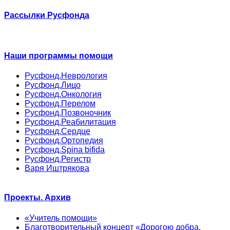
Рассылки Русфонда
Наши программы помощи
Русфонд.Неврология
Русфонд.Лицо
Русфонд.Онкология
Русфонд.Перелом
Русфонд.Позвоночник
Русфонд.Реабилитация
Русфонд.Сердце
Русфонд.Ортопедия
Русфонд.Spina bifida
Русфонд.Регистр
Варя Иштрякова
Проекты. Архив
«Учитель помощи»
Благотворительный концерт «Дорогою добра.