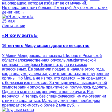
на операцию, которая избавит ее от мучений.
Но операция стоит больше 2 млн руб. А у ее мамы таких
денег нет. →
25 мая
Лента-акции
«Я хочу жить!»
16-летнего Мишу спасет дорогое лекарство
У Миши Мещерякова из поселка Шилово в Рязанской
области злокачественная опухоль лимфатической
системы – лимфома Беркитта, одна из самых
агрессивных. Ее заметили поздно, в начале этого года,
когда она уже успела запустить метастазы во внутренние
органы. Но Миша не из тех, кто сдается, – он сражается
с болезнью изо всех сил. За четыре курса высокодозной
химиотерапии опухоль практически получилось одолеть.
Однако в мае возник рецидив и новые очаги. Рак
вернулся. И теперь без специфической иммунотерапии
с ним не справиться. Мальчику жизненно необходим
препарат стоимостью более 2 млн руб. →