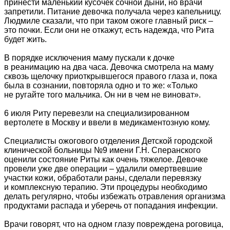
принести маленький кусочек сочной дыни, но врачи
запретили. Питание девочка получала через капельницу.
Людмиле сказали, что при таком ожоге главный риск –
это почки. Если они не откажут, есть надежда, что Рита
будет жить.
В порядке исключения маму пускали к дочке
в реанимацию на два часа. Девочка смотрела на маму
сквозь щелочку приоткрывшегося правого глаза и, пока
была в сознании, повторяла одно и то же: «Только
не ругайте того мальчика. Он ни в чем не виноват».
6 июля Риту перевезли на специализированном
вертолете в Москву и ввели в медикаментозную кому.
Специалисты ожогового отделения Детской городской
клинической больницы №9 имени Г.Н. Сперанского
оценили состояние Риты как очень тяжелое. Девочке
провели уже две операции – удалили омертвевшие
участки кожи, обработали раны, сделали перевязку
и комплексную терапию. Эти процедуры необходимо
делать регулярно, чтобы избежать отравления организма
продуктами распада и уберечь от попадания инфекции.
Врачи говорят, что на одном глазу повреждена роговица,