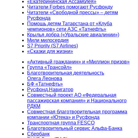
«Екатерининская Ассамблея»
Читатели Forbes помогают Русфонду
Читатели «Свободной прессы» – детям
Русфонда
Помощь детям Татарстана от «Клуба
чемпионов» сети АЗС «Татнефть»
Крылья добра («Уральские авиалинии»)
Мили милосердия
S7 Priority (S7 Airlines)
«Сказки для жизни»
«Активный гражданин» и «Миллион призов»
Группа «Трансойл»
Благотворительная деятельность
Олега Леонова
БФ «Татнефть»
Русфонд.Навигатор
Совместный проект АО «Федеральная
пассажирская компания» и Национального
РДКМ
Совместная благотворительная программа
компании «Ютека» и Русфонда
Транспортная группа FESCO
Благотворительный сервис Альфа-Банка
Сбербанк