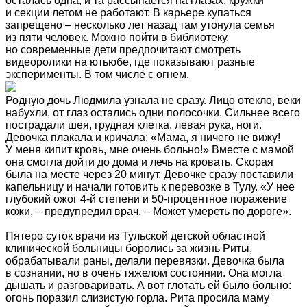
осталась одна, и та рассыпается на глазах, кружки
и секции летом не работают. В карьере купаться
запрещено – несколько лет назад там утонула семья
из пяти человек. Можно пойти в библиотеку,
но современные дети предпочитают смотреть
видеоролики на ютьюбе, где показывают разные
эксперименты. В том числе с огнем.
Родную дочь Людмила узнала не сразу. Лицо отекло, веки
набухли, от глаз остались одни полосочки. Сильнее всего
пострадали шея, грудная клетка, левая рука, ноги.
Девочка плакала и кричала: «Мама, я ничего не вижу!
У меня кипит кровь, мне очень больно!» Вместе с мамой
она смогла дойти до дома и лечь на кровать. Скорая
была на месте через 20 минут. Девочке сразу поставили
капельницу и начали готовить к перевозке в Тулу. «У нее
глубокий ожог 4-й степени и 50-процентное поражение
кожи, – предупредил врач. – Может умереть по дороге».
Пятеро суток врачи из Тульской детской областной
клинической больницы боролись за жизнь Риты,
обрабатывали раны, делали перевязки. Девочка была
в сознании, но в очень тяжелом состоянии. Она могла
дышать и разговаривать. А вот глотать ей было больно:
огонь поразил слизистую горла. Рита просила маму