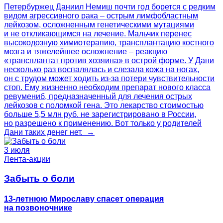
Петербуржец Даниил Немиш почти год борется с редким
видом агрессивного рака – острым лимфобластным
лейкозом, осложненным генетическими мутациями
и не откликающимся на лечение. Мальчик перенес
высокодозную химиотерапию, трансплантацию костного
мозга и тяжелейшее осложнение – реакцию
«трансплантат против хозяина» в острой форме. У Дани
несколько раз воспалялась и слезала кожа на ногах,
он с трудом может ходить из-за потери чувствительности
стоп. Ему жизненно необходим препарат нового класса
ревумениб, предназначенный для лечения острых
лейкозов с поломкой гена. Это лекарство стоимостью
больше 5,5 млн руб. не зарегистрировано в России,
но разрешено к применению. Вот только у родителей
Дани таких денег нет. →
3 июля
Лента-акции
Забыть о боли
13-летнюю Мирославу спасет операция
на позвоночнике