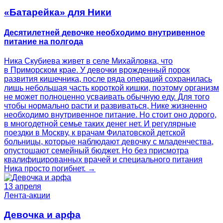
«Батарейка» для Ники
Десятилетней девочке необходимо внутривенное
питание на полгода
Ника Скубиева живет в селе Михайловка, что
в Приморском крае. У девочки врожденный порок
развития кишечника, после ряда операций сохранилась
лишь небольшая часть короткой кишки, поэтому организм
не может полноценно усваивать обычную еду. Для того
чтобы нормально расти и развиваться, Нике жизненно
необходимо внутривенное питание. Но стоит оно дорого,
в многодетной семье таких денег нет. И регулярные
поездки в Москву, к врачам Филатовской детской
больницы, которые наблюдают девочку с младенчества,
опустошают семейный бюджет. Но без присмотра
квалифицированных врачей и специального питания
Ника просто погибнет. →
13 апреля
Лента-акции
Девочка и арфа