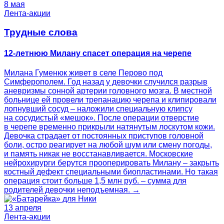
8 мая
Лента-акции
Трудные слова
12-летнюю Милану спасет операция на черепе
Милана Гуменюк живет в селе Перово под
Симферополем. Год назад у девочки случился разрыв
аневризмы сонной артерии головного мозга. В местной
больнице ей провели трепанацию черепа и клипировали
лопнувший сосуд – наложили специальную клипсу
на сосудистый «мешок». После операции отверстие
в черепе временно прикрыли натянутым лоскутом кожи.
Девочка страдает от постоянных приступов головной
боли, остро реагирует на любой шум или смену погоды,
и память никак не восстанавливается. Московские
нейрохирурги берутся прооперировать Милану – закрыть
костный дефект специальными биопластинами. Но такая
операция стоит больше 1,5 млн руб. – сумма для
родителей девочки неподъемная. →
13 апреля
Лента-акции