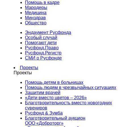
Помощь в кадре
Мародеры
Медицина
Минздрав
Общество
Эндаумент Русфонда
Особый случай
Помогают дети
Русфонд.Право
Русфонд.Регистр
СМИ о Русфонде
Проекты
Проекты
Помощь детям в больницах
Помощь людям в чрезвычайных ситуациях
Защитим врачей
«Дети вместо цветов – 2026»
Благотворительность вместо новогодних
сувениров
Русфонд & Зумба
Благотворительный аукцион
ООО «Доброторг»