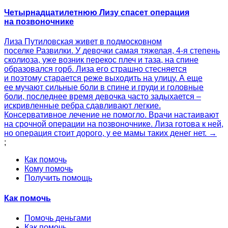
Четырнадцатилетнюю Лизу спасет операция
на позвоночнике
Лиза Путиловская живет в подмосковном
поселке Развилки. У девочки самая тяжелая, 4-я степень
сколиоза, уже возник перекос плеч и таза, на спине
образовался горб. Лиза его страшно стесняется
и поэтому старается реже выходить на улицу. А еще
ее мучают сильные боли в спине и груди и головные
боли, последнее время девочка часто задыхается –
искривленные ребра сдавливают легкие.
Консервативное лечение не помогло. Врачи настаивают
на срочной операции на позвоночнике. Лиза готова к ней,
но операция стоит дорого, у ее мамы таких денег нет. →
;
Как помочь
Кому помочь
Получить помощь
Как помочь
Помочь деньгами
Как помочь