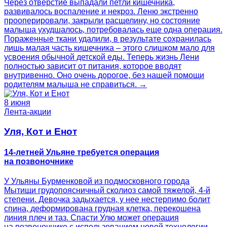
Через отверстие выпадали петли кишечника,
развивалось воспаление и некроз. Леню экстренно
прооперировали, закрыли расщелину, но состояние
малыша ухудшалось, потребовалась еще одна операция.
Пораженные ткани удалили, в результате сохранилась
лишь малая часть кишечника – этого слишком мало для
усвоения обычной детской еды. Теперь жизнь Лени
полностью зависит от питания, которое вводят
внутривенно. Оно очень дорогое, без нашей помощи
родителям малыша не справиться. →
8 июня
Лента-акции
Уля, Кот и Енот
14-летней Ульяне требуется операция
на позвоночнике
У Ульяны Бурменковой из подмосковного города
Мытищи грудопоясничный сколиоз самой тяжелой, 4-й
степени. Девочка задыхается, у нее нестерпимо болит
спина, деформирована грудная клетка, перекошена
линия плеч и таз. Спасти Улю может операция
на позвоночнике с использованием новой технологии