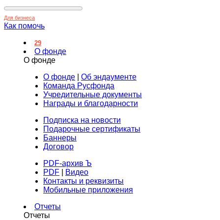
Для бизнеса
Как помочь
29
О фонде
О фонде
О фонде
|
Об эндаументе
Команда Русфонда
Учредительные документы
Награды и благодарности
Подписка на новости
Подарочные сертификаты
Баннеры
Договор
PDF-архив Ъ
PDF
|
Видео
Контакты и реквизиты
Мобильные приложения
Отчеты
Отчеты