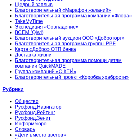
Щедрый заплыв
Благотворительный «Марафон желаний»
Благотворительная программа компании «Флора»
TakeMyTime
Экспедиция «Совпадение»
ВСЕМ (Qiwi)
Благотворительный аукцион ООО «Доброторг»
Благотворительная программа группы PBF
Карта «Добро» ОТП банка
Доставка жизни
Благотворительная программа помощи детям
компании QuickMADE
Группа компаний «О’КЕЙ»
Благотворительный проект «Коробка храбрости»
Рубрики
Общество
Русфонд.Навигатор
Русфонд.Рейтинг
Русфонд.Зенит
Информбюро
Словарь
«Дети вместо цветов»