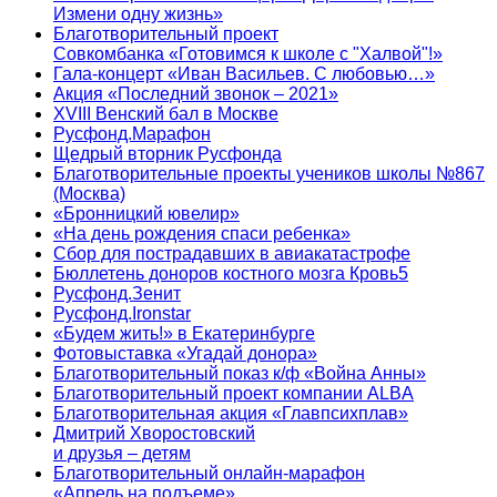
Измени одну жизнь»
Благотворительный проект
Совкомбанка «Готовимся к школе с "Халвой"!»
Гала-концерт «Иван Васильев. С любовью…»
Акция «Последний звонок – 2021»
XVIII Венский бал в Москве
Русфонд.Марафон
Щедрый вторник Русфонда
Благотворительные проекты учеников школы №867
(Москва)
«Бронницкий ювелир»
«На день рождения спаси ребенка»
Сбор для пострадавших в авиакатастрофе
Бюллетень доноров костного мозга Кровь5
Русфонд.Зенит
Русфонд.Ironstar
«Будем жить!» в Екатеринбурге
Фотовыставка «Угадай донора»
Благотворительный показ к/ф «Война Анны»
Благотворительный проект компании ALBA
Благотворительная акция «Главпсихплав»
Дмитрий Хворостовский
и друзья – детям
Благотворительный онлайн‑марафон
«Апрель на подъеме»