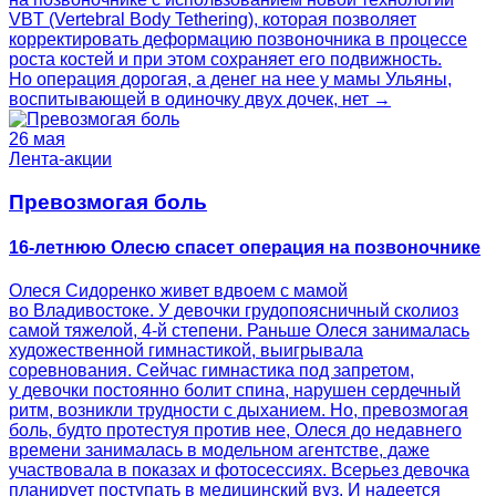
VBT (Vertebral Body Tethering), которая позволяет
корректировать деформацию позвоночника в процессе
роста костей и при этом сохраняет его подвижность.
Но операция дорогая, а денег на нее у мамы Ульяны,
воспитывающей в одиночку двух дочек, нет →
26 мая
Лента-акции
Превозмогая боль
16-летнюю Олесю спасет операция на позвоночнике
Олеся Сидоренко живет вдвоем с мамой
во Владивостоке. У девочки грудопоясничный сколиоз
самой тяжелой, 4-й степени. Раньше Олеся занималась
художественной гимнастикой, выигрывала
соревнования. Сейчас гимнастика под запретом,
у девочки постоянно болит спина, нарушен сердечный
ритм, возникли трудности с дыханием. Но, превозмогая
боль, будто протестуя против нее, Олеся до недавнего
времени занималась в модельном агентстве, даже
участвовала в показах и фотосессиях. Всерьез девочка
планирует поступать в медицинский вуз. И надеется