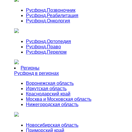
Русфонд.
Позвоночник
Русфонд.
Реабилитация
Русфонд.
Онкология
Русфонд.
Ортопедия
Русфонд.
Право
Русфонд.
Перелом
Регионы
Русфонд в регионах
Воронежская область
Иркутская область
Краснодарский край
Москва и Московская область
Нижегородская область
Новосибирская область
Приморский край