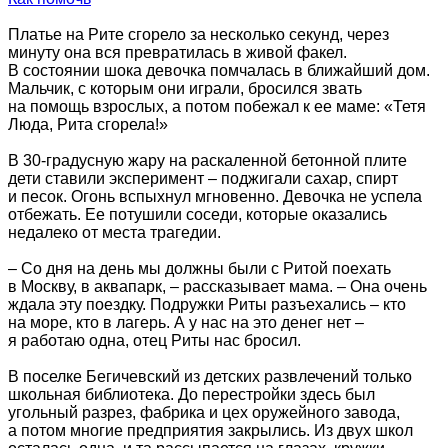
Платье на Рите сгорело за несколько секунд, через
минуту она вся превратилась в живой факел.
В состоянии шока девочка помчалась в ближайший дом.
Мальчик, с которым они играли, бросился звать
на помощь взрослых, а потом побежал к ее маме: «Тетя
Люда, Рита сгорела!»
В 30-градусную жару на раскаленной бетонной плите
дети ставили эксперимент – поджигали сахар, спирт
и песок. Огонь вспыхнул мгновенно. Девочка не успела
отбежать. Ее потушили соседи, которые оказались
недалеко от места трагедии.
– Со дня на день мы должны были с Ритой поехать
в Москву, в аквапарк, – рассказывает мама. – Она очень
ждала эту поездку. Подружки Риты разъехались – кто
на море, кто в лагерь. А у нас на это денег нет –
я работаю одна, отец Риты нас бросил.
В поселке Бегичевский из детских развлечений только
школьная библиотека. До перестройки здесь был
угольный разрез, фабрика и цех оружейного завода,
а потом многие предприятия закрылись. Из двух школ