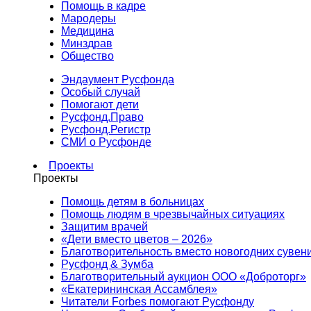
Помощь в кадре
Мародеры
Медицина
Минздрав
Общество
Эндаумент Русфонда
Особый случай
Помогают дети
Русфонд.Право
Русфонд.Регистр
СМИ о Русфонде
Проекты
Проекты
Помощь детям в больницах
Помощь людям в чрезвычайных ситуациях
Защитим врачей
«Дети вместо цветов – 2026»
Благотворительность вместо новогодних сувен
Русфонд & Зумба
Благотворительный аукцион ООО «Доброторг»
«Екатерининская Ассамблея»
Читатели Forbes помогают Русфонду