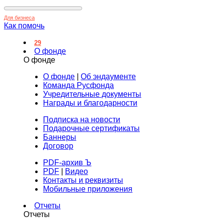
Для бизнеса
Как помочь
29
О фонде
О фонде
О фонде
|
Об эндаументе
Команда Русфонда
Учредительные документы
Награды и благодарности
Подписка на новости
Подарочные сертификаты
Баннеры
Договор
PDF-архив Ъ
PDF
|
Видео
Контакты и реквизиты
Мобильные приложения
Отчеты
Отчеты