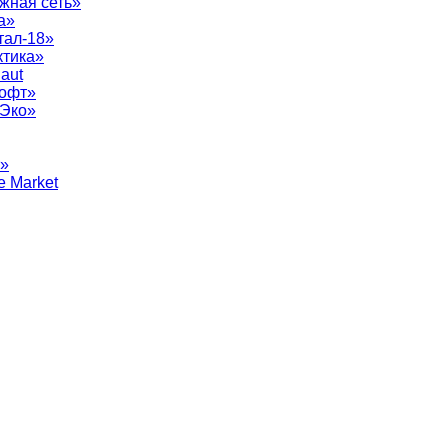
жная сеть»
а»
тал-18»
ктика»
aut
софт»
рЭко»
т»
e Market