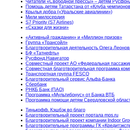
Читатели «Свободной прессы» – детям Русфон
Помощь детям Татарстана от «Клуба чемпионо
Крылья добра («Уральские авиалинии»)
Мили милосердия
S7 Priority (S7 Airlines)
«Сказки для жизни»
«Активный гражданин» и «Миллион призов»
Группа «Трансойл»
Благотворительная деятельность Олега Леонов
БФ «Татнефть»
Русфонд.Навигатор
Совместный проект АО «Федеральная пассажи
Совместная благотворительная программа ком
Транспортная группа FESCO
Благотворительный сервис Альфа-Банка
Сбербанк
РНКБ Банк (ПАО)
Программа «Мультибонус» от Банка ВТБ
Программа помощи детям Свердловской област
Тинькофф. Кэшбэк во благо
Благотворительный проект портала mos.ru
Благотворительный проект компании Indoor Gro
Благотворительные программы ГК «Кредитэксп