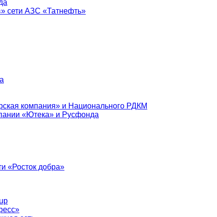
да
в» сети АЗС «Татнефть»
а
рская компания» и Национального РДКМ
пании «Ютека» и Русфонда
и «Росток добра»
up
ресс»