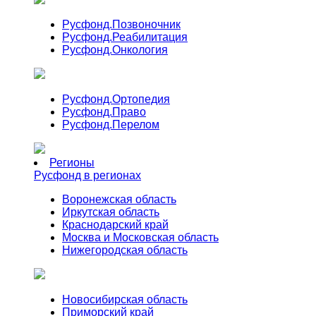
Русфонд.
Позвоночник
Русфонд.
Реабилитация
Русфонд.
Онкология
Русфонд.
Ортопедия
Русфонд.
Право
Русфонд.
Перелом
Регионы
Русфонд в регионах
Воронежская область
Иркутская область
Краснодарский край
Москва и Московская область
Нижегородская область
Новосибирская область
Приморский край