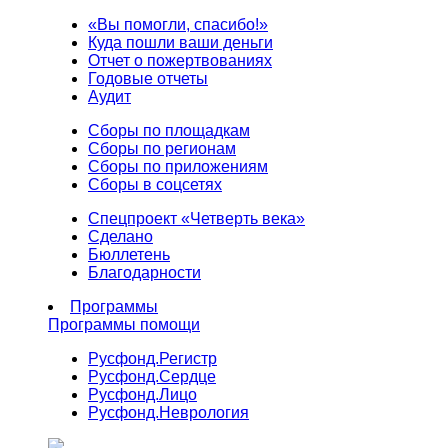
«Вы помогли, спасибо!»
Куда пошли ваши деньги
Отчет о пожертвованиях
Годовые отчеты
Аудит
Сборы по площадкам
Сборы по регионам
Сборы по приложениям
Сборы в соцсетях
Спецпроект «Четверть века»
Сделано
Бюллетень
Благодарности
Программы
Программы помощи
Русфонд.
Регистр
Русфонд.
Сердце
Русфонд.
Лицо
Русфонд.
Неврология