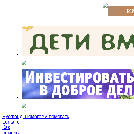
Русфонд. Помогаем помогать
Lenta.ru
Как
помочь