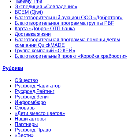
TakeMyTime
Экспедиция «Совпадение»
ВСЕМ (Qiwi)
Благотворительный аукцион ООО «Доброторг»
Благотворительная программа группы PBF
Карта «Добро» ОТП банка
Доставка жизни
Благотворительная программа помощи детям
компании QuickMADE
Группа компаний «О’КЕЙ»
Благотворительный проект «Коробка храбрости»
Рубрики
Общество
Русфонд.Навигатор
Русфонд.Рейтинг
Русфонд.Зенит
Информбюро
Словарь
«Дети вместо цветов»
Наши авторы
Партнеры
Русфонд.Право
«Вести»