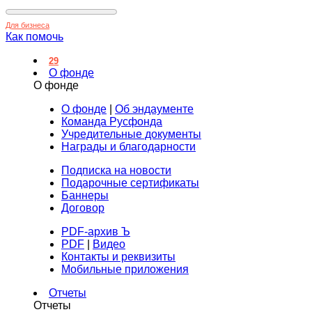
Для бизнеса
Как помочь
29
О фонде
О фонде
О фонде
|
Об эндаументе
Команда Русфонда
Учредительные документы
Награды и благодарности
Подписка на новости
Подарочные сертификаты
Баннеры
Договор
PDF-архив Ъ
PDF
|
Видео
Контакты и реквизиты
Мобильные приложения
Отчеты
Отчеты