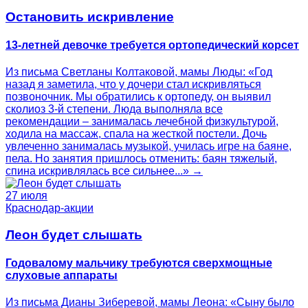
Остановить искривление
13-летней девочке требуется ортопедический корсет
Из письма Светланы Колтаковой, мамы Люды: «Год
назад я заметила, что у дочери стал искривляться
позвоночник. Мы обратились к ортопеду, он выявил
сколиоз 3-й степени. Люда выполняла все
рекомендации – занималась лечебной физкультурой,
ходила на массаж, спала на жесткой постели. Дочь
увлеченно занималась музыкой, училась игре на баяне,
пела. Но занятия пришлось отменить: баян тяжелый,
спина искривлялась все сильнее...» →
27 июля
Краснодар-акции
Леон будет слышать
Годовалому мальчику требуются сверхмощные
слуховые аппараты
Из письма Дианы Зиберевой, мамы Леона: «Сыну было