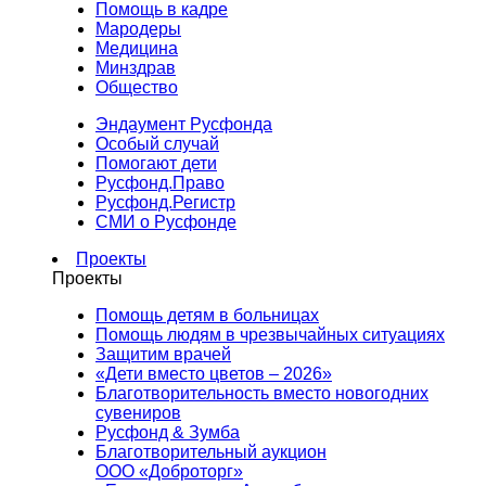
Помощь в кадре
Мародеры
Медицина
Минздрав
Общество
Эндаумент Русфонда
Особый случай
Помогают дети
Русфонд.Право
Русфонд.Регистр
СМИ о Русфонде
Проекты
Проекты
Помощь детям в больницах
Помощь людям в чрезвычайных ситуациях
Защитим врачей
«Дети вместо цветов – 2026»
Благотворительность вместо новогодних
сувениров
Русфонд & Зумба
Благотворительный аукцион
ООО «Доброторг»