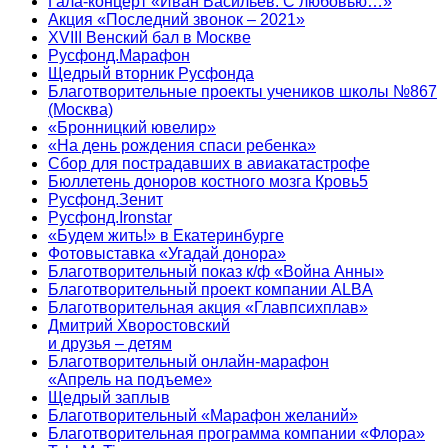
Гала-концерт «Иван Васильев. С любовью…»
Акция «Последний звонок – 2021»
XVIII Венский бал в Москве
Русфонд.Марафон
Щедрый вторник Русфонда
Благотворительные проекты учеников школы №867
(Москва)
«Бронницкий ювелир»
«На день рождения спаси ребенка»
Сбор для пострадавших в авиакатастрофе
Бюллетень доноров костного мозга Кровь5
Русфонд.Зенит
Русфонд.Ironstar
«Будем жить!» в Екатеринбурге
Фотовыставка «Угадай донора»
Благотворительный показ к/ф «Война Анны»
Благотворительный проект компании ALBA
Благотворительная акция «Главпсихплав»
Дмитрий Хворостовский
и друзья – детям
Благотворительный онлайн‑марафон
«Апрель на подъеме»
Щедрый заплыв
Благотворительный «Марафон желаний»
Благотворительная программа компании «Флора»