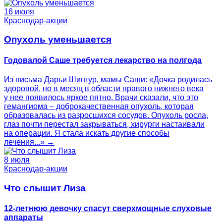
16 июля
Краснодар-акции
Опухоль уменьшается
Годовалой Саше требуется лекарство на полгода
Из письма Дарьи Шингур, мамы Саши: «Дочка родилась
здоровой, но в месяц в области правого нижнего века
у нее появилось яркое пятно. Врачи сказали, что это
гемангиома – доброкачественная опухоль, которая
образовалась из разросшихся сосудов. Опухоль росла,
глаз почти перестал закрываться, хирурги настаивали
на операции. Я стала искать другие способы
лечения...» →
8 июля
Краснодар-акции
Что слышит Лиза
12-летнюю девочку спасут сверхмощные слуховые
аппараты