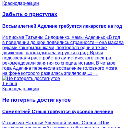
Краснодар-акции
Забыть о приступах
Восьмилетней Аделине требуется лекарство на год
Из письма Татьяны Сидошенко, мамы Аделины: «В год
в поведении дочери появились странности – она махала
руками как крылышками, повторяла одни и те же
движения, раскладывала игрушки в ряд. Врачи
подозревали расстройство аутистического спектра,
рекомендовали занятия со специалистами. В четыре
года Аделина перенесла воспаление головного мозга,
на фоне которого развилась эпилепсия...» →
1 июня
Краснодар-акции
Не потерять достигнутое
Семилетней Стеше требуется курсовое лечение
Из письма Натальи Узюмовой, мамы Стеши: «При
рождении отклонений у дочки не обнаружили, но к пяти