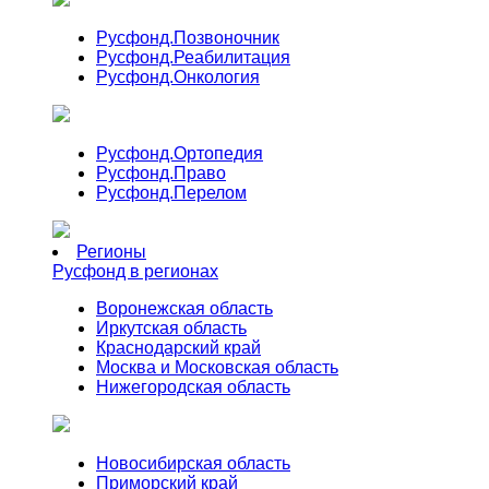
Русфонд.
Позвоночник
Русфонд.
Реабилитация
Русфонд.
Онкология
Русфонд.
Ортопедия
Русфонд.
Право
Русфонд.
Перелом
Регионы
Русфонд в регионах
Воронежская область
Иркутская область
Краснодарский край
Москва и Московская область
Нижегородская область
Новосибирская область
Приморский край