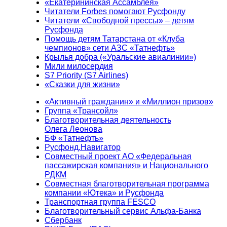
«Екатерининская Ассамблея»
Читатели Forbes помогают Русфонду
Читатели «Свободной прессы» – детям
Русфонда
Помощь детям Татарстана от «Клуба
чемпионов» сети АЗС «Татнефть»
Крылья добра («Уральские авиалинии»)
Мили милосердия
S7 Priority (S7 Airlines)
«Сказки для жизни»
«Активный гражданин» и «Миллион призов»
Группа «Трансойл»
Благотворительная деятельность
Олега Леонова
БФ «Татнефть»
Русфонд.Навигатор
Совместный проект АО «Федеральная
пассажирская компания» и Национального
РДКМ
Совместная благотворительная программа
компании «Ютека» и Русфонда
Транспортная группа FESCO
Благотворительный сервис Альфа-Банка
Сбербанк