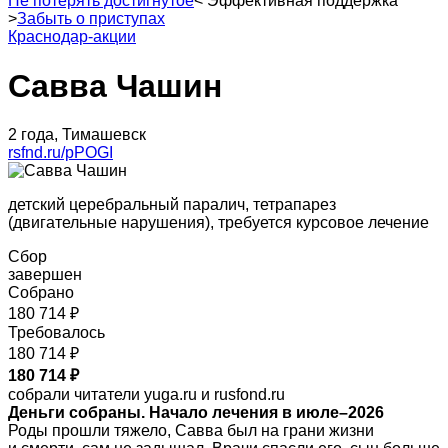
Не потерять достигнутое
<
Эффективная поддержка
>
Забыть о приступах
Краснодар-акции
Савва Чашин
2 года, Тимашевск
rsfnd.ru/pPOGI
детский церебральный паралич, тетрапарез
(двигательные нарушения), требуется курсовое лечение
Сбор
завершен
Собрано
180 714 ₽
Требовалось
180 714 ₽
180 714 ₽
собрали читатели yuga.ru и rusfond.ru
Деньги собраны. Начало лечения в июле–2026
Роды прошли тяжело, Савва был на грани жизни