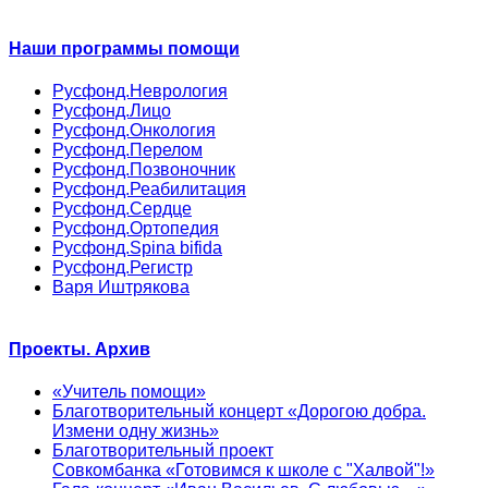
Наши программы помощи
Русфонд.Неврология
Русфонд.Лицо
Русфонд.Онкология
Русфонд.Перелом
Русфонд.Позвоночник
Русфонд.Реабилитация
Русфонд.Сердце
Русфонд.Ортопедия
Русфонд.Spina bifida
Русфонд.Регистр
Варя Иштрякова
Проекты. Архив
«Учитель помощи»
Благотворительный концерт «Дорогою добра.
Измени одну жизнь»
Благотворительный проект
Совкомбанка «Готовимся к школе с "Халвой"!»