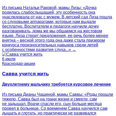
Из письма Натальи Раковой, мамы Лизы: «Дочка
родилась слабослышащей, эту особенность она
унаследовала от нас с мужем. В детский сад Лиза пошла
со слуховыми аппаратами, которые нам выдали
бесплатно. Воспитатели и педагоги научили дочку
разговаривать, дома же мы общаемся на жестовом
языке. Лиза строит предложения, ее речь более-менее
внятна – весной этого года она даже стала призером
конкурса произносительных навыков среди детей
с особенностями развития слуха...» →
6 июля
Краснодар-акции
Савва учится жить
Двухлетнему мальчику требуется курсовое лечение
Из письма Дианы Чашиной, мамы Саввы: «Роды прошли
тяжело, Савва был на грани жизни и смерти, сам
не задышал. Врачи спасли его, сын больше месяца
провел в больнице. Со временем Савва научился сам
дышать и глотать, но практически не развивался