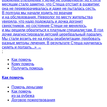
месяцам стало заметно, что Стеша отстает в развитии:
она не переворачивалась и даже не пыталась сесть.
В полгода мы начали ходить по врачам
и на обследования. Невролог по месту жительства
уверяла, что надо подождать и дочка догонит
сверстников, но состояние Стеши не менялось,
и мы решили обратиться к платным специалистам. В год
дочке диагностировали детский церебральный паралич.
Мы стали возить ее на курсы реабилитации, пробовать
разные методы лечения. В результате Стеша научилась
сидеть и ползать...» →
;
Как помочь
Кому помочь
Получить помощь
Как помочь
Помочь деньгами
Как помочь
из-за рубежа
Договор пожертвования