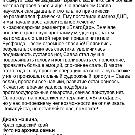
и смерти, сам не задышал. Врачи спасли его, сын больше
месяца провел в больнице. Со временем Савва
научился сам дышать и глотать, но практически
не развивался физически. Ему поставили диагноз ДЦП,
и мы начали восстановительное лечение
в краснодарском реацентре «БлагоДар». Вначале
попали в грантовую программу медцентра, затем
на помощь с оплатой терапии пришли читатели
Русфонда – всем огромное спасибо! Появились
результаты: снизилась спастика, увеличилась
подвижность суставов ног, Савва стал лучше
поворачивать голову и контролировать ее положение,
проявлять больше эмоций, спокойнее спать. В марте
этого года сыну провели операцию на веке, а чуть позже
у него произошел сильный судорожный приступ – Савва
ослаб, пропали все навыки, развитие остановилось.
К счастью, врачам удалось подобрать
противосудорожные лекарства, сейчас приступов нет.
Сына ждут на продолжение терапии в «БлагоДаре»,
но у нас по-прежнему нет возможности ее оплачивать.
Пожалуйста, не оставляйте нас, помогите!
Диана Чашина,
Краснодарский край
Фото
из архива семьи