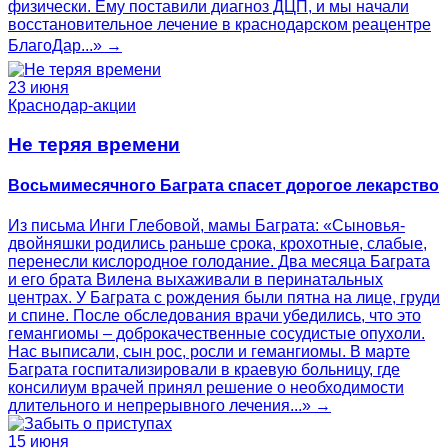
физически. Ему поставили диагноз ДЦП, и мы начали
восстановительное лечение в краснодарском реацентре
БлагоДар...» →
23 июня
Краснодар-акции
Не теряя времени
Восьмимесячного Баграта спасет дорогое лекарство
Из письма Инги Глебовой, мамы Баграта: «Сыновья-
двойняшки родились раньше срока, крохотные, слабые,
перенесли кислородное голодание. Два месяца Баграта
и его брата Вилена выхаживали в перинатальных
центрах. У Баграта с рождения были пятна на лице, груди
и спине. После обследования врачи убедились, что это
гемангиомы – доброкачественные сосудистые опухоли.
Нас выписали, сын рос, росли и гемангиомы. В марте
Баграта госпитализировали в краевую больницу, где
консилиум врачей принял решение о необходимости
длительного и непрерывного лечения...» →
15 июня