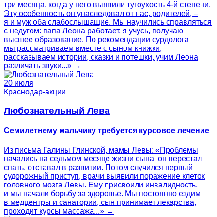
три месяца, когда у него выявили тугоухость 4-й степени.
Эту особенность он унаследовал от нас, родителей, –
я и муж оба слабослышащие. Мы научились справляться
с недугом: папа Леона работает, я учусь, получаю
высшее образование. По рекомендации сурдолога
мы рассматриваем вместе с сыном книжки,
рассказываем истории, сказки и потешки, учим Леона
различать звуки...» →
20 июля
Краснодар-акции
Любознательный Лева
Семилетнему мальчику требуется курсовое лечение
Из письма Галины Глинской, мамы Левы: «Проблемы
начались на седьмом месяце жизни сына: он перестал
спать, отставал в развитии. Потом случился первый
судорожный приступ, врачи выявили поражение клеток
головного мозга Левы. Ему присвоили инвалидность,
и мы начали борьбу за здоровье. Мы постоянно ездим
в медцентры и санатории, сын принимает лекарства,
проходит курсы массажа...» →